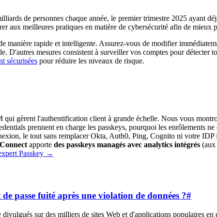
milliards de personnes chaque année, le premier trimestre 2025 ayant d
rer aux meilleures pratiques en matière de cybersécurité afin de mieux pr
gir de manière rapide et intelligente. Assurez-vous de modifier immédiat
le. D'autres mesures consistent à surveiller vos comptes pour détecter tou
nt sécurisées
pour réduire les niveaux de risque.
ui gèrent l'authentification client à grande échelle. Nous vous montron
 credentials prennent en charge les passkeys, pourquoi les enrôlements 
exion, le tout sans remplacer Okta, Auth0, Ping, Cognito ni votre IDP 
Connect
apporte
des passkeys managés avec analytics intégrés
(aux
 expert Passkey
→
t de passe fuité après une violation de données ?
#
se divulgués sur des milliers de sites Web et d'applications populaires e