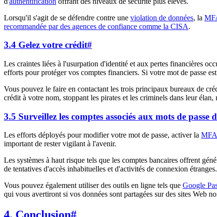
d'
authentification
offrant des niveaux de sécurité plus élevés.
Lorsqu'il s'agit de se défendre contre une
violation de données
, la
MF
recommandée par des agences de confiance comme la CISA
.
3.4 Gelez votre crédit
#
Les craintes liées à l'usurpation d'identité et aux pertes financières 
efforts pour protéger vos comptes financiers. Si votre mot de passe e
Vous pouvez le faire en contactant les trois principaux bureaux de cr
crédit à votre nom, stoppant les pirates et les criminels dans leur él
3.5 Surveillez les comptes associés aux mots de passe 
Les efforts déployés pour modifier votre mot de passe, activer la
MFA
important de rester vigilant à l'avenir.
Les systèmes à haut risque tels que les comptes bancaires offrent géné
de tentatives d'accès inhabituelles et d'activités de connexion étranges.
Vous pouvez également utiliser des outils en ligne tels que
Google Pa
qui vous avertiront si vos données sont partagées sur des sites Web n
4. Conclusion
#