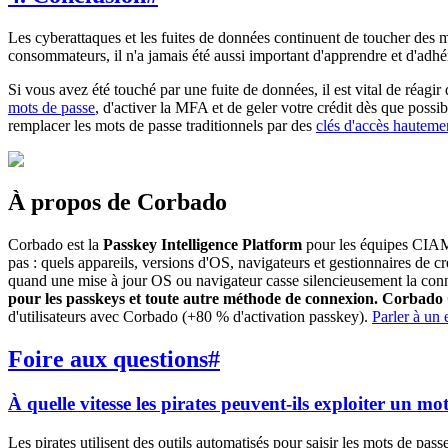
Les cyberattaques et les fuites de données continuent de toucher des 
consommateurs, il n'a jamais été aussi important d'apprendre et d'adhé
Si vous avez été touché par une fuite de données, il est vital de réa
mots de passe
, d'activer la MFA et de geler votre crédit dès que possib
remplacer les mots de passe traditionnels par des
clés d'accès hauteme
À propos de Corbado
Corbado est la
Passkey Intelligence Platform
pour les équipes CIAM q
pas : quels appareils, versions d'OS, navigateurs et gestionnaires de
quand une mise à jour OS ou navigateur casse silencieusement la conn
pour les passkeys et toute autre méthode de connexion.
Corbado 
d'utilisateurs avec Corbado (+80 % d'activation passkey).
Parler à un
Foire aux questions
#
À quelle vitesse les pirates peuvent-ils exploiter un mo
Les pirates utilisent des outils automatisés pour saisir les mots de pas