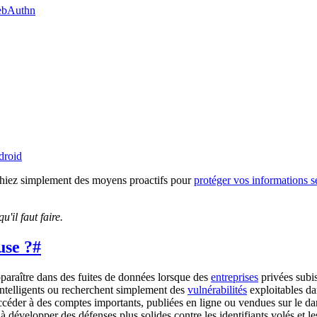
WebAuthn
droid
hiez simplement des moyens proactifs pour
protéger vos informations s
'il faut faire.
use ?
#
paraître dans des fuites de données lorsque des
entreprises
privées subis
intelligents ou recherchent simplement des
vulnérabilités
exploitables da
 accéder à des comptes importants, publiées en ligne ou vendues sur le 
à développer des défenses plus solides contre les identifiants volés et le