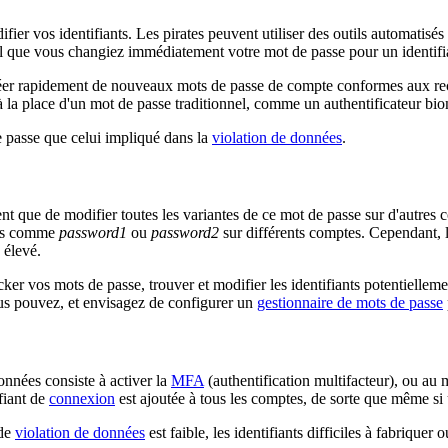
er vos identifiants. Les pirates peuvent utiliser des outils automatisés 
al que vous changiez immédiatement votre mot de passe pour un identifia
ur créer rapidement de nouveaux mots de passe de compte conformes aux
à la place d'un mot de passe traditionnel, comme un authentificateur b
e passe que celui impliqué dans la
violation de données
.
nt que de modifier toutes les variantes de ce mot de passe sur d'autres 
tes comme
password1
ou
password2
sur différents comptes. Cependant, le
 élevé.
cker vos mots de passe, trouver et modifier les identifiants potentiellem
us pouvez, et envisagez de configurer un
gestionnaire de mots de passe
onnées consiste à activer la
MFA
(authentification multifacteur), ou au m
fiant de
connexion
est ajoutée à tous les comptes, de sorte que même si 
 de
violation de données
est faible, les identifiants difficiles à fabriquer