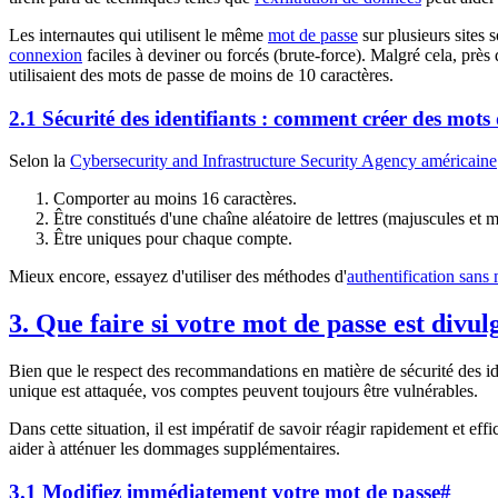
Les internautes qui utilisent le même
mot de passe
sur plusieurs sites 
connexion
faciles à deviner ou forcés (brute-force). Malgré cela, près
utilisaient des mots de passe de moins de 10 caractères.
2.1 Sécurité des identifiants : comment créer des mots 
Selon la
Cybersecurity and Infrastructure Security Agency américaine
Comporter au moins 16 caractères.
Être constitués d'une chaîne aléatoire de lettres (majuscules et 
Être uniques pour chaque compte.
Mieux encore, essayez d'utiliser des méthodes d'
authentification sans
3. Que faire si votre mot de passe est divul
Bien que le respect des recommandations en matière de sécurité des ide
unique est attaquée, vos comptes peuvent toujours être vulnérables.
Dans cette situation, il est impératif de savoir réagir rapidement et e
aider à atténuer les dommages supplémentaires.
3.1 Modifiez immédiatement votre mot de passe
#