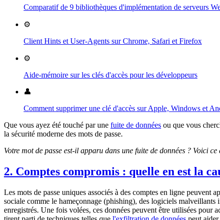
Comparatif de 9 bibliothèques d'implémentation de serveurs 
⚙️
Client Hints et User-Agents sur Chrome, Safari et Firefox
⚙️
Aide-mémoire sur les clés d'accès pour les développeurs
👤
Comment supprimer une clé d'accès sur Apple, Windows et An
Que vous ayez été touché par une
fuite de données
ou que vous cherc
la sécurité moderne des mots de passe.
Votre mot de passe est-il apparu dans une fuite de données ? Voici ce qu
2. Comptes compromis : quelle en est la ca
Les mots de passe uniques associés à des comptes en ligne peuvent ap
sociale comme le hameçonnage (phishing), des logiciels malveillants 
enregistrés. Une fois volées, ces données peuvent être utilisées pour
tirent parti de techniques telles que
l'exfiltration de données
peut aider 