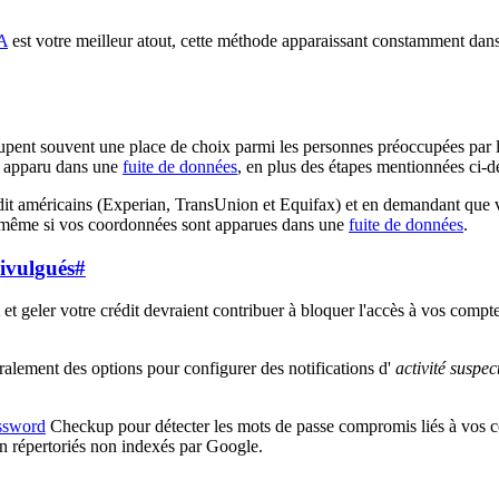
A
est votre meilleur atout, cette méthode apparaissant constamment dan
occupent souvent une place de choix parmi les personnes préoccupées par 
st apparu dans une
fuite de données
, en plus des étapes mentionnées ci-d
édit américains (Experian, TransUnion et Equifax) et en demandant que vo
an, même si vos coordonnées sont apparues dans une
fuite de données
.
divulgués
#
et geler votre crédit devraient contribuer à bloquer l'accès à vos compte
ralement des options pour configurer des notifications d'
activité suspec
ssword
Checkup pour détecter les mots de passe compromis liés à vos co
on répertoriés non indexés par Google.