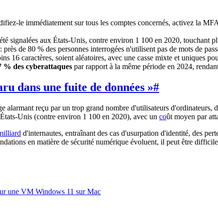
iez-le immédiatement sur tous les comptes concernés, activez la MFA et 
été signalées aux États-Unis, contre environ 1 100 en 2020, touchant plu
 : près de 80 % des personnes interrogées n'utilisent pas de mots de pass
 16 caractères, soient aléatoires, avec une casse mixte et uniques p
7 % des cyberattaques
par rapport à la même période en 2024, rendant 
aru dans une fuite de données »
#
e alarmant reçu par un trop grand nombre d'utilisateurs d'ordinateurs, d
 États-Unis (contre environ 1 100 en 2020), avec un
co
ût moyen par att
illiard
d'internautes, entraînant des cas d'usurpation d'identité, des pe
ations en matière de sécurité numérique évoluent, il peut être difficile
ils sur une VM Windows 11 sur Mac