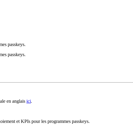
mmes passkeys.
mmes passkeys.
ale en anglais
ici
.
loiement et KPIs pour les programmes passkeys.