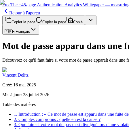
Free
The
+45-page
Authentication
Analytics Whitepaper
— measuring 
Retour à l'aperçu
Copier la page
Copier la page
Copié
🇫🇷
Fr
Français
Mot de passe apparu dans une fui
Découvrez ce qu'il faut faire si votre mot de passe apparaît dans une
Vincent Delitz
Créé
:
16 mai 2025
Mis à jour
:
28 juillet 2026
Table des matières
1. Introduction : « Ce mot de passe est apparu dans une fuite d
2. Comptes compromis : quelle en est la cause ?
3. Que faire si votre mot de passe est divulgué lors d'une viola