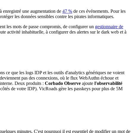
éjà enregistré une augmentation de
47 %
de ces événements. Pour les
otéger les données sensibles contre les pirates informatiques.
ement les mots de passe compromis, de configurer un
gestionnaire de
te activité inhabituelle, à configurer des alertes sur le dark web et à
s ce que les logs IDP et les outils d'analytics génériques ne voient
ne deviennent pas des connexions, où le flux WebAuthn échoue et
interne. Deux produits :
Corbado Observe
ajoute
l'observabilité
 côtés de votre IDP). VicRoads gère les passkeys pour plus de 5M
n quelques minutes. C'est pourquoi il est essentiel de modifier un mot de