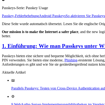
Passkeys-Serie
:
Passkey Usage
Passkey-Fehlerbehebung
Android Passkeys
So aktivieren Sie Passkey
Diese Seite wurde automatisch übersetzt. Lesen Sie die englische Ori
Our mission is to make the Internet a safer place
, and the new logi
better.
1. Einführung: Wie man Passkeys unter 
Passkeys bieten eine sichere und bequeme Möglichkeit, sich ohne h
PIN verwenden. Sie bieten eine moderne,
Phishing
-resistente Lösung
Anforderungen es gibt und wie Sie sie geräteübergreifend nutzen kön
Aktuelle Artikel
📖
Parallels Passkeys: Testen von Cross-Device Authentication 
⚙️
9 WebAuthn-Server-Implementierungsbibliotheken im Verglei