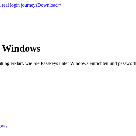
real login journeys
Download
er Windows
eitung erklärt, wie Sie Passkeys unter Windows einrichten und passwo
dows