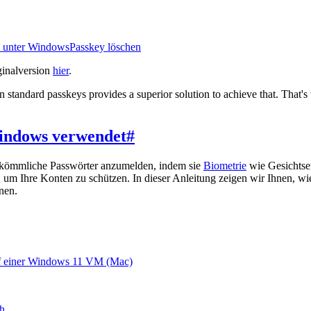
s unter Windows
Passkey löschen
ginalversion
hier
.
n standard passkeys provides a superior solution to achieve that. That'
Windows verwendet
#
erkömmliche Passwörter anzumelden, indem sie
Biometrie
wie Gesichtse
, um Ihre Konten zu schützen. In dieser Anleitung zeigen wir Ihnen, wi
nen.
auf einer Windows 11 VM (Mac)
ch