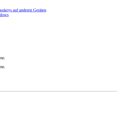
sskeys auf anderen Geräten
ndows
me.
me.