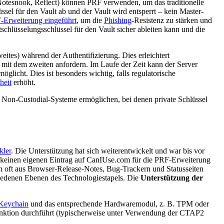
 Notesnook, Reflect) können PRF verwenden, um das traditionelle
ssel für den Vault ab und der Vault wird entsperrt – kein Master-
-Erweiterung eingeführt
, um die
Phishing
-Resistenz zu stärken und
schlüsselungsschlüssel für den Vault sicher ableiten kann und die
eites) während der Authentifizierung. Dies erleichtert
l mit dem zweiten anfordern. Im Laufe der Zeit kann der Server
glicht. Dies ist besonders wichtig, falls regulatorische
heit
erhöht.
er Non-Custodial-Systeme ermöglichen, bei denen private Schlüssel
kler
. Die Unterstützung hat sich weiterentwickelt und war bis vor
s keinen eigenen Eintrag auf CanIUse.com für die PRF-Erweiterung
en oft aus Browser-Release-Notes, Bug-Trackern und Statusseiten
hiedenen Ebenen des Technologiestapels. Die
Unterstützung der
Keychain
und das entsprechende Hardwaremodul, z. B. TPM oder
 Funktion durchführt (typischerweise unter Verwendung der CTAP2