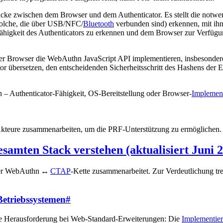
ücke zwischen dem Browser und dem Authenticator. Es stellt die notwe
 solche, die über USB/NFC/
Bluetooth
verbunden sind) erkennen, mit ih
ähigkeit des Authenticators zu erkennen und dem Browser zur Verfügung
er Browser die WebAuthn JavaScript API implementieren, insbesondere
or übersetzen, den entscheidenden Sicherheitsschritt des Hashens der
n – Authenticator-Fähigkeit, OS-Bereitstellung oder Browser-
Implemen
 Akteure zusammenarbeiten, um die PRF-Unterstützung zu ermöglichen.
amten Stack verstehen (aktualisiert Juni 
 der WebAuthn ↔
CTAP
-Kette zusammenarbeitet. Zur Verdeutlichung tr
etriebssystemen
#
ige Herausforderung bei Web-Standard-Erweiterungen: Die
Implementie