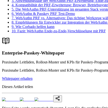
3. Anwendungsfälle der WebAuthn PRF-Erweiterung: Ende-zu
4. Kompatibilität der PRF-Erweiterung: Browser, Betriebssyst
5. Die WebAuthn PRF-Unterstützung im gesamten Stack verstehe
6. WebAuthn & Passkey PRF Test-Demo
7. WebAuthn PRF vs. Alternativen: Das richtige Werkzeug wä
8. Empfehlungen für Entwickler zur Integration der WebAuth
9. Wie Corbado helfen kann
10. Fazit: WebAuthn Ende-zu-Ende-Verschlüsselung mit PRF
Enterprise-Passkey-Whitepaper
Praxisnahe Leitfäden, Rollout-Muster und KPIs für Passkey-Program
Praxisnahe Leitfäden, Rollout-Muster und KPIs für Passkey-Program
Whitepaper erhalten
Diesen Artikel teilen