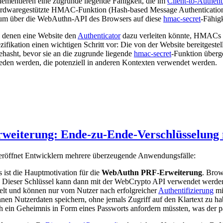
lementieren eine zugrunde liegende Fähigkeit, die im
Client-to-Authent
hardwaregestützte HMAC-Funktion (Hash-based Message Authentication
, um über die WebAuthn-API des Browsers auf diese
hmac-secret
-Fähigk
i denen eine Website den
Authenticator
dazu verleiten könnte, HMACs 
ikation einen wichtigen Schritt vor: Die von der Website bereitgestel
hasht, bevor sie an die zugrunde liegende
hmac-secret
-Funktion überg
ieden werden, die potenziell in anderen Kontexten verwendet werden.
weiterung: Ende-zu-Ende-Verschlüsselung
 eröffnet Entwicklern mehrere überzeugende Anwendungsfälle:
 ist die Hauptmotivation für die
WebAuthn PRF-Erweiterung
. Bro
en. Dieser Schlüssel kann dann mit der WebCrypto API verwendet werden
selt und können nur vom Nutzer nach erfolgreicher
Authentifizierung
mi
nen Nutzerdaten speichern, ohne jemals Zugriff auf den Klartext zu ha
h ein Geheimnis in Form eines Passworts anfordern müssten, was der pa