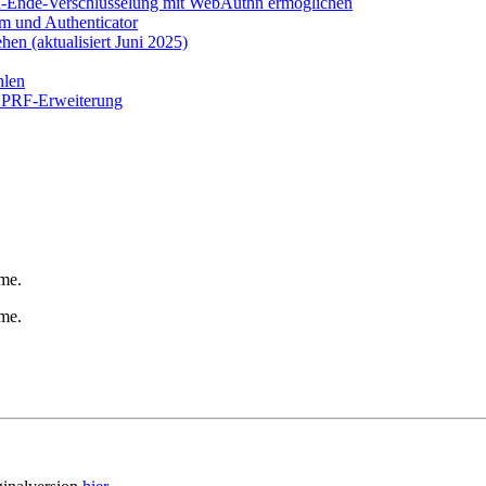
-Ende-Verschlüsselung mit WebAuthn ermöglichen
em und Authenticator
n (aktualisiert Juni 2025)
hlen
n PRF-Erweiterung
me.
me.