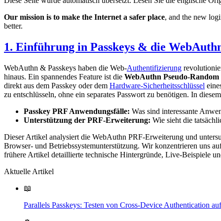
Diese Seite wurde automatisch übersetzt. Lesen Sie die englische Ori
Our mission is to make the Internet a safer place
, and the new logi
better.
1. Einführung in Passkeys & die WebAut
WebAuthn & Passkeys haben die Web-
Authentifizierung
revolutionie
hinaus. Ein spannendes Feature ist die
WebAuthn Pseudo-Random F
direkt aus dem Passkey oder dem
Hardware-Sicherheitsschlüssel
eines
zu entschlüsseln, ohne ein separates Passwort zu benötigen. In diese
Passkey PRF Anwendungsfälle:
Was sind interessante Anwe
Unterstützung der PRF-Erweiterung:
Wie sieht die tatsäch
Dieser Artikel analysiert die WebAuthn PRF-Erweiterung und untersuc
Browser- und Betriebssystemunterstützung. Wir konzentrieren uns a
frühere Artikel detaillierte technische Hintergründe, Live-Beispiele un
Aktuelle Artikel
📖
Parallels Passkeys: Testen von Cross-Device Authentication 