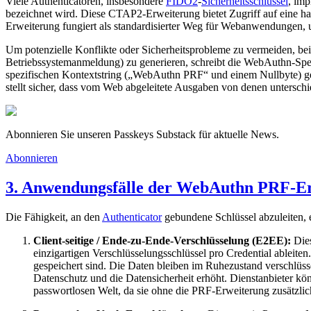
Viele Authenticatoren, insbesondere
FIDO2
-
Sicherheitsschlüssel
, imp
bezeichnet wird. Diese CTAP2-Erweiterung bietet Zugriff auf eine 
Erweiterung fungiert als standardisierter Weg für Webanwendungen
Um potenzielle Konflikte oder Sicherheitsprobleme zu vermeiden, be
Betriebssystemanmeldung) zu generieren, schreibt die WebAuthn-Spezif
spezifischen Kontextstring („WebAuthn PRF“ und einem Nullbyte) ge
stellt sicher, dass vom Web abgeleitete Ausgaben von denen untersch
Abonnieren Sie unseren Passkeys Substack für aktuelle News.
Abonnieren
3. Anwendungsfälle der WebAuthn PRF-Er
Die Fähigkeit, an den
Authenticator
gebundene Schlüssel abzuleiten,
Client-seitige / Ende-zu-Ende-Verschlüsselung (E2EE):
Dies
einzigartigen Verschlüsselungsschlüssel pro Credential ableit
gespeichert sind. Die Daten bleiben im Ruhezustand verschlüs
Datenschutz und die Datensicherheit erhöht. Dienstanbieter kön
passwortlosen Welt, da sie ohne die PRF-Erweiterung zusätzlic