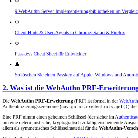
⚙️
9 WebAuthn-Server-Implementierungsbibliotheken im Verglei
⚙️
Client Hints & User-Agents in Chrome, Safari & Firefox
⚙️
Passkeys Cheat Sheet für Entwickler
👤
So löschen Sie einen Passkey auf Apple, Windows und Androi
2. Was ist die WebAuthn PRF-Erweiterung 
Die
WebAuthn PRF-Erweiterung
(PRF) ist formal in der
WebAuthn
Authentifizierungszeremonie (
) die
navigator.credentials.get()
Eine PRF nimmt einen geheimen Schlüssel (der sicher im
Authenticat
um eine deterministische, kryptografisch zufällig erscheinende Ausg
allem als symmetrisches Schlüsselmaterial für die
WebAuthn-Verschl