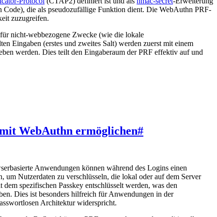
icator-Protocol
(CTAP2) definiert ist und als
hmac-secret
-Erweiterung
 Code), die als pseudozufällige Funktion dient. Die WebAuthn PRF-
eit zuzugreifen.
für nicht-webbezogene Zwecke (wie die lokale
lten Eingaben (erstes und zweites Salt) werden zuerst mit einem
eben werden. Dies teilt den Eingaberaum der PRF effektiv auf und
 mit WebAuthn ermöglichen
#
wserbasierte Anwendungen können während des Logins einen
, um Nutzerdaten zu verschlüsseln, die lokal oder auf dem Server
t dem spezifischen Passkey entschlüsselt werden, was den
ben. Dies ist besonders hilfreich für Anwendungen in der
sswortlosen Architektur widerspricht.