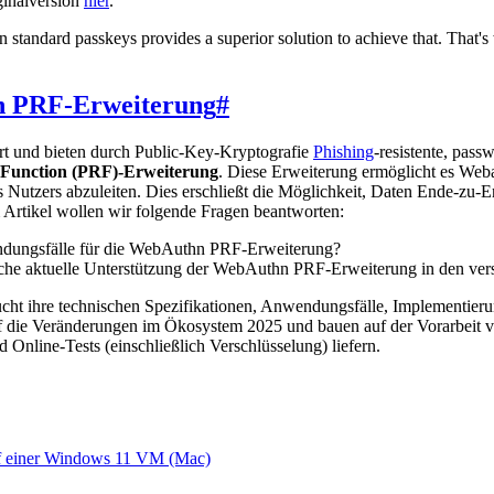
ginalversion
hier
.
n standard passkeys provides a superior solution to achieve that. That'
hn PRF-Erweiterung
#
rt und bieten durch Public-Key-Kryptografie
Phishing
-resistente, pas
unction (PRF)-Erweiterung
. Diese Erweiterung ermöglicht es W
 Nutzers abzuleiten. Dies erschließt die Möglichkeit, Daten Ende-zu-E
m Artikel wollen wir folgende Fragen beantworten:
ndungsfälle für die WebAuthn PRF-Erweiterung?
liche aktuelle Unterstützung der WebAuthn PRF-Erweiterung in den ve
ht ihre technischen Spezifikationen, Anwendungsfälle, Implementierung
uf die Veränderungen im Ökosystem 2025 und bauen auf der Vorarbeit 
d Online-Tests (einschließlich Verschlüsselung) liefern.
auf einer Windows 11 VM (Mac)