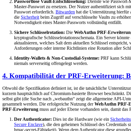
Passwortlose Vault-Entschlüsselung:
Dienste wie Passwort-
Master-Passwort zu ersetzen. Der Nutzer authentifiziert sich mi
Passwort erforderlich.
Bitwarden
hat die Unterstützung hierfür
die
Sicherheit
beim Zugriff auf verschlüsselte Vaults zu erhöhen
Notwendigkeit eines Master-Passworts vollständig entfällt.
Sichere Schlüsselrotation:
Die
WebAuthn PRF-Erweiterun
kryptografische Schlüsselrotationsschemata. Ein Server könnte
aktualisieren, welches Salt dem aktuellen Schlüssel entspricht,
Anforderungen oder interne Richtlinien eine Rotation aller Sch
Identity-Wallets & Non-Custodial-Systeme:
PRF kann Schlüss
niemals serverseitig offengelegt werden.
4. Kompatibilität der PRF-Erweiterung: B
Obwohl die Spezifikation definiert ist, ist die tatsächliche Unterstü
kurzem hauptsächlich auf Chromium-basierte Browser beschränkt. Di
selbst gibt (die Suche nach „webauthn“ zeigt die allgemeine API-Unt
gesammelt werden. Die erfolgreiche Nutzung der
WebAuthn PRF-E
PRF-Erweiterung
muss auf jeder Ebene vorhanden sein, damit das Fe
Der Authenticator:
Dies ist die Hardware (wie ein
Sicherheits
Secure Enclave
), die den geheimen Schlüssel des Credentials 
hmac-secret-Fähigkeit). Wenn dem Authenticator diese grundleg