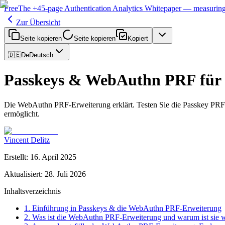
Free
The
+45-page
Authentication
Analytics Whitepaper
— measuring 
Zur Übersicht
Seite kopieren
Seite kopieren
Kopiert
🇩🇪
De
Deutsch
Passkeys & WebAuthn PRF für 
Die WebAuthn PRF-Erweiterung erklärt. Testen Sie die Passkey PRF
ermöglicht.
Vincent Delitz
Erstellt
:
16. April 2025
Aktualisiert
:
28. Juli 2026
Inhaltsverzeichnis
1. Einführung in Passkeys & die WebAuthn PRF-Erweiterung
2. Was ist die WebAuthn PRF-Erweiterung und warum ist sie w