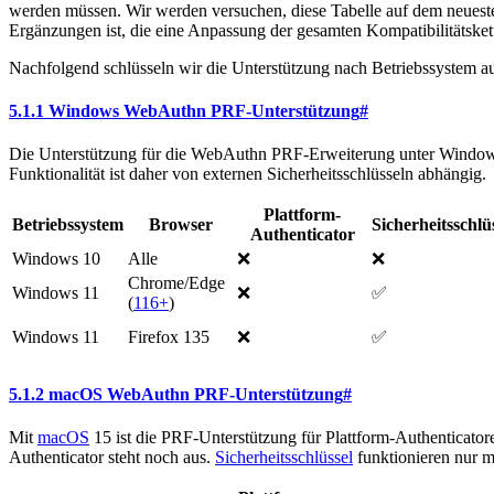
werden müssen. Wir werden versuchen, diese Tabelle auf dem neueste
Ergänzungen ist, die eine Anpassung der gesamten Kompatibilitätskett
Nachfolgend schlüsseln wir die Unterstützung nach Betriebssystem au
5.1.1 Windows WebAuthn PRF-Unterstützung
#
Die Unterstützung für die WebAuthn PRF-Erweiterung unter Windows 
Funktionalität ist daher von externen Sicherheitsschlüsseln abhängig.
Plattform-
Betriebssystem
Browser
Sicherheitsschlü
Authenticator
Windows 10
Alle
❌
❌
Chrome/Edge
Windows 11
❌
✅
(
116+
)
Windows 11
Firefox 135
❌
✅
5.1.2 macOS WebAuthn PRF-Unterstützung
#
Mit
macOS
15 ist die PRF-Unterstützung für Plattform-Authenticato
Authenticator steht noch aus.
Sicherheitsschlüssel
funktionieren nur m