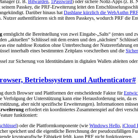
Manager (z. B.
Bitwarden
,
1Password
) oder sichere Notiz-Apps (z. B.
t seinem Passkey, die PRF-Erweiterung leitet den Entschlüsselungsschlü
 angekündigt. Darüber hinaus hat
Dashlane kürzlich die WebAuthn PRF
. Nutzer authentifizieren sich mit ihren Passkeys, wodurch PRF die Ent
g
ermöglicht die Bereitstellung von zwei Eingabe-„Salts“ (erstes und zw
 den „aktuellen“ Schlüssel mit dem ersten und den „nächsten“ Schlüsse
 was eine nahtlose Rotation ohne Unterbrechung der Nutzererfahrung ermö
lüssel innerhalb eines bestimmten Zeitplans vorschreiben und die
Sicher
el zur Sicherung von Identitätsdaten in digitalen Wallets ableiten od
rowser, Betriebssystem und Authenticator
#
tzung durch Browser und Plattformen der entscheidende Faktor für
Entwic
e Verfolgung der Unterstützung kann eine Herausforderung sein, da e
erstützung, aber nicht spezifische Erweiterungen). Informationen müss
rweiterung
erfordert ein koordiniertes Zusammenspiel auf drei versc
ature funktioniert:
schlüssel
) oder die Plattformkomponente (wie
Windows Hello
,
iCloud 
sicher speichert und die eigentliche Berechnung der pseudozufälligen
ende kryptografische Fähigkeit fehlt, kann PRF nicht funktionieren.