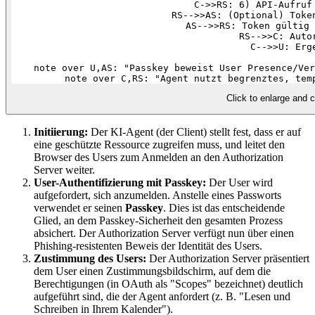
    C->>RS: 6) API-Aufruf 
    RS-->>AS: (Optional) Token
    AS-->>RS: Token gültig 
    RS-->>C: Autor
    C-->>U: Erge
    note over U,AS: "Passkey beweist User Presence/Ver
Click to enlarge and c
Initiierung:
Der KI-Agent (der Client) stellt fest, dass er auf
eine geschützte Ressource zugreifen muss, und leitet den
Browser des Users zum Anmelden an den Authorization
Server weiter.
User-Authentifizierung mit Passkey:
Der User wird
aufgefordert, sich anzumelden. Anstelle eines Passworts
verwendet er seinen
Passkey
. Dies ist das entscheidende
Glied, an dem Passkey-Sicherheit den gesamten Prozess
absichert. Der Authorization Server verfügt nun über einen
Phishing-resistenten Beweis der Identität des Users.
Zustimmung des Users:
Der Authorization Server präsentiert
dem User einen Zustimmungsbildschirm, auf dem die
Berechtigungen (in OAuth als "Scopes" bezeichnet) deutlich
aufgeführt sind, die der Agent anfordert (z. B. "Lesen und
Schreiben in Ihrem Kalender").