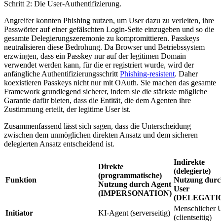
Schritt 2: Die User-Authentifizierung.
Angreifer konnten Phishing nutzen, um User dazu zu verleiten, ihre
Passwörter auf einer gefälschten Login-Seite einzugeben und so die
gesamte Delegierungszeremonie zu kompromittieren. Passkeys
neutralisieren diese Bedrohung. Da Browser und Betriebssystem
erzwingen, dass ein Passkey nur auf der legitimen Domain
verwendet werden kann, für die er registriert wurde, wird der
anfängliche Authentifizierungsschritt
Phishing-resistent
. Daher
koexistieren Passkeys nicht nur mit OAuth. Sie machen das gesamte
Framework grundlegend sicherer, indem sie die stärkste mögliche
Garantie dafür bieten, dass die Entität, die dem Agenten ihre
Zustimmung erteilt, der legitime User ist.
Zusammenfassend lässt sich sagen, dass die Unterscheidung
zwischen dem unmöglichen direkten Ansatz und dem sicheren
delegierten Ansatz entscheidend ist.
Indirekte
Direkte
(delegierte)
(programmatische)
Funktion
Nutzung durc
Nutzung durch Agent
User
(IMPERSONATION)
(DELEGATI
Menschlicher 
Initiator
KI-Agent (serverseitig)
(clientseitig)