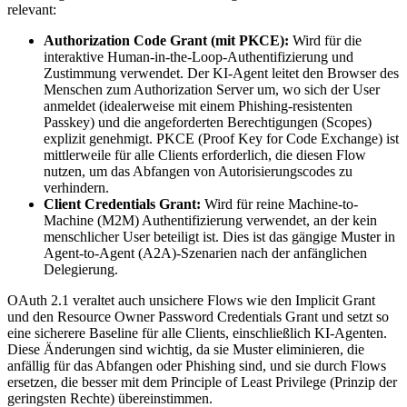
relevant:
Authorization Code Grant (mit PKCE):
Wird für die
interaktive Human-in-the-Loop-Authentifizierung und
Zustimmung verwendet. Der KI-Agent leitet den Browser des
Menschen zum Authorization Server um, wo sich der User
anmeldet (idealerweise mit einem Phishing-resistenten
Passkey) und die angeforderten Berechtigungen (Scopes)
explizit genehmigt. PKCE (Proof Key for Code Exchange) ist
mittlerweile für alle Clients erforderlich, die diesen Flow
nutzen, um das Abfangen von Autorisierungscodes zu
verhindern.
Client Credentials Grant:
Wird für reine Machine-to-
Machine (M2M) Authentifizierung verwendet, an der kein
menschlicher User beteiligt ist. Dies ist das gängige Muster in
Agent-to-Agent (A2A)-Szenarien nach der anfänglichen
Delegierung.
OAuth 2.1 veraltet auch unsichere Flows wie den Implicit Grant
und den Resource Owner Password Credentials Grant und setzt so
eine sicherere Baseline für alle Clients, einschließlich KI-Agenten.
Diese Änderungen sind wichtig, da sie Muster eliminieren, die
anfällig für das Abfangen oder Phishing sind, und sie durch Flows
ersetzen, die besser mit dem Principle of Least Privilege (Prinzip der
geringsten Rechte) übereinstimmen.