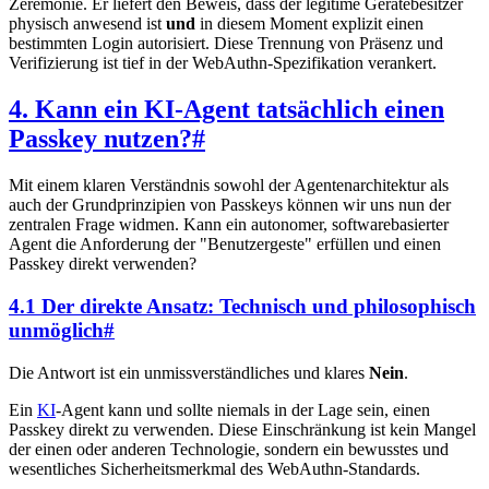
Zeremonie. Er liefert den Beweis, dass der legitime Gerätebesitzer
physisch anwesend ist
und
in diesem Moment explizit einen
bestimmten Login autorisiert. Diese Trennung von Präsenz und
Verifizierung ist tief in der WebAuthn-Spezifikation verankert.
4. Kann ein KI-Agent tatsächlich einen
Passkey nutzen?
#
Mit einem klaren Verständnis sowohl der Agentenarchitektur als
auch der Grundprinzipien von Passkeys können wir uns nun der
zentralen Frage widmen. Kann ein autonomer, softwarebasierter
Agent die Anforderung der "Benutzergeste" erfüllen und einen
Passkey direkt verwenden?
4.1 Der direkte Ansatz: Technisch und philosophisch
unmöglich
#
Die Antwort ist ein unmissverständliches und klares
Nein
.
Ein
KI
-Agent kann und sollte niemals in der Lage sein, einen
Passkey direkt zu verwenden. Diese Einschränkung ist kein Mangel
der einen oder anderen Technologie, sondern ein bewusstes und
wesentliches Sicherheitsmerkmal des WebAuthn-Standards.