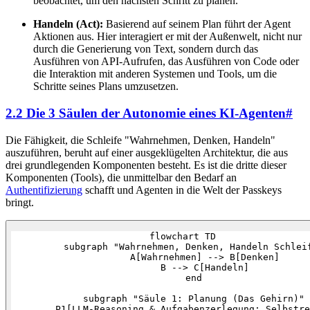
beobachtet, um den nächsten Schritt zu planen.
Handeln (Act):
Basierend auf seinem Plan führt der Agent
Aktionen aus. Hier interagiert er mit der Außenwelt, nicht nur
durch die Generierung von Text, sondern durch das
Ausführen von API-Aufrufen, das Ausführen von Code oder
die Interaktion mit anderen Systemen und Tools, um die
Schritte seines Plans umzusetzen.
2.2 Die 3 Säulen der Autonomie eines KI-Agenten
#
Die Fähigkeit, die Schleife "Wahrnehmen, Denken, Handeln"
auszuführen, beruht auf einer ausgeklügelten Architektur, die aus
drei grundlegenden Komponenten besteht. Es ist die dritte dieser
Komponenten (Tools), die unmittelbar den Bedarf an
Authentifizierung
schafft und Agenten in die Welt der Passkeys
bringt.
flowchart TD

    subgraph "Wahrnehmen, Denken, Handeln Schleif
        A[Wahrnehmen] --> B[Denken]

        B --> C[Handeln]

    end

    subgraph "Säule 1: Planung (Das Gehirn)"

        P1[LLM-Reasoning & Aufgabenzerlegung: Selbstre