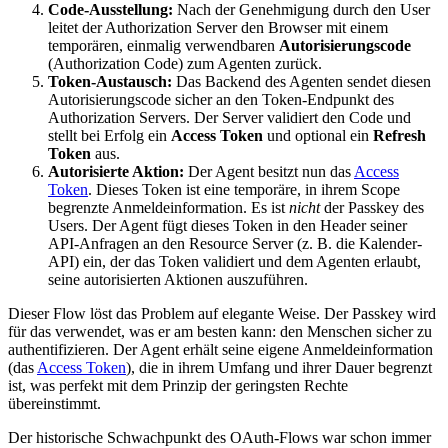
Code-Ausstellung:
Nach der Genehmigung durch den User
leitet der Authorization Server den Browser mit einem
temporären, einmalig verwendbaren
Autorisierungscode
(Authorization Code) zum Agenten zurück.
Token-Austausch:
Das Backend des Agenten sendet diesen
Autorisierungscode sicher an den Token-Endpunkt des
Authorization Servers. Der Server validiert den Code und
stellt bei Erfolg ein
Access Token
und optional ein
Refresh
Token
aus.
Autorisierte Aktion:
Der Agent besitzt nun das
Access
Token
. Dieses Token ist eine temporäre, in ihrem Scope
begrenzte Anmeldeinformation. Es ist
nicht
der Passkey des
Users. Der Agent fügt dieses Token in den Header seiner
API-Anfragen an den Resource Server (z. B. die Kalender-
API) ein, der das Token validiert und dem Agenten erlaubt,
seine autorisierten Aktionen auszuführen.
Dieser Flow löst das Problem auf elegante Weise. Der Passkey wird
für das verwendet, was er am besten kann: den Menschen sicher zu
authentifizieren. Der Agent erhält seine eigene Anmeldeinformation
(das
Access Token
), die in ihrem Umfang und ihrer Dauer begrenzt
ist, was perfekt mit dem Prinzip der geringsten Rechte
übereinstimmt.
Der historische Schwachpunkt des OAuth-Flows war schon immer