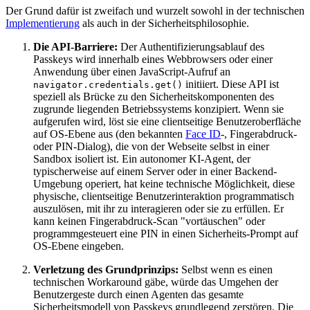
Der Grund dafür ist zweifach und wurzelt sowohl in der technischen
Implementierung
als auch in der Sicherheitsphilosophie.
Die API-Barriere:
Der Authentifizierungsablauf des
Passkeys wird innerhalb eines Webbrowsers oder einer
Anwendung über einen JavaScript-Aufruf an
initiiert. Diese API ist
navigator.credentials.get()
speziell als Brücke zu den Sicherheitskomponenten des
zugrunde liegenden Betriebssystems konzipiert. Wenn sie
aufgerufen wird, löst sie eine clientseitige Benutzeroberfläche
auf OS-Ebene aus (den bekannten
Face ID
-, Fingerabdruck-
oder PIN-Dialog), die von der Webseite selbst in einer
Sandbox isoliert ist. Ein autonomer KI-Agent, der
typischerweise auf einem Server oder in einer Backend-
Umgebung operiert, hat keine technische Möglichkeit, diese
physische, clientseitige Benutzerinteraktion programmatisch
auszulösen, mit ihr zu interagieren oder sie zu erfüllen. Er
kann keinen Fingerabdruck-Scan "vortäuschen" oder
programmgesteuert eine PIN in einen Sicherheits-Prompt auf
OS-Ebene eingeben.
Verletzung des Grundprinzips:
Selbst wenn es einen
technischen Workaround gäbe, würde das Umgehen der
Benutzergeste durch einen Agenten das gesamte
Sicherheitsmodell von Passkeys grundlegend zerstören. Die