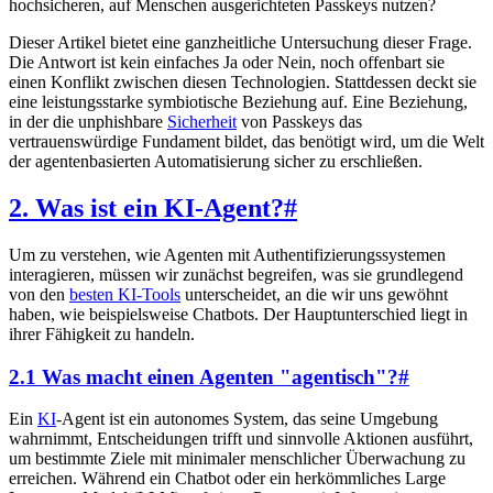
hochsicheren, auf Menschen ausgerichteten Passkeys nutzen?
Dieser Artikel bietet eine ganzheitliche Untersuchung dieser Frage.
Die Antwort ist kein einfaches Ja oder Nein, noch offenbart sie
einen Konflikt zwischen diesen Technologien. Stattdessen deckt sie
eine leistungsstarke symbiotische Beziehung auf. Eine Beziehung,
in der die unphishbare
Sicherheit
von Passkeys das
vertrauenswürdige Fundament bildet, das benötigt wird, um die Welt
der agentenbasierten Automatisierung sicher zu erschließen.
2. Was ist ein KI-Agent?
#
Um zu verstehen, wie Agenten mit Authentifizierungssystemen
interagieren, müssen wir zunächst begreifen, was sie grundlegend
von den
besten KI-Tools
unterscheidet, an die wir uns gewöhnt
haben, wie beispielsweise Chatbots. Der Hauptunterschied liegt in
ihrer Fähigkeit zu handeln.
2.1 Was macht einen Agenten "agentisch"?
#
Ein
KI
-Agent ist ein autonomes System, das seine Umgebung
wahrnimmt, Entscheidungen trifft und sinnvolle Aktionen ausführt,
um bestimmte Ziele mit minimaler menschlicher Überwachung zu
erreichen. Während ein Chatbot oder ein herkömmliches Large