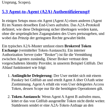
Ursprung, Scopes).
5.3 Agent-to-Agent (A2A) Authentifizierung
#
In einigen Setups muss ein Agent (Agent A) einen anderen (Agent
B) im Namen desselben End-Users aufrufen. Das A2A-Protokoll
definiert, wie diese Delegierung sicher übertragen werden kann,
ohne die ursprünglichen Zugangsdaten des Users preiszugeben, und
wobei das Prinzip der geringsten Rechte gewahrt bleibt.
Ein typisches A2A-Muster umfasst einen
Brokered Token
Exchange
(vermittelter Token-Austausch). Ein interner
Authorization Server (oder "Broker") ist für die Vermittlung
zwischen Agenten zuständig. Dieser Broker vertraut dem
vorgeschalteten Identity Provider, in unserem Beispiel GitHub. Der
Ablauf funktioniert wie folgt:
Anfängliche Delegierung
: Der User meldet sich mit einem
Passkey bei GitHub an und erteilt Agent A über OAuth seine
Zustimmung. Agent A erhält ein vom User delegiertes Access
Token, dessen Scope nur für die benötigten Operationen gilt.
Token-Austausch
: Wenn Agent A Agent B aufrufen muss,
leitet er das von GitHub ausgestellte Token nicht direkt weiter.
Stattdessen sendet er eine A2A-Token-Anfrage an den