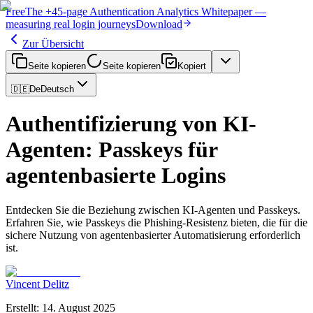
Free
The
+45-page
Authentication
Analytics Whitepaper
—
measuring real login journeys
Download
Zur Übersicht
Seite kopieren
Seite kopieren
Kopiert
🇩🇪
De
Deutsch
Authentifizierung von KI-
Agenten: Passkeys für
agentenbasierte Logins
Entdecken Sie die Beziehung zwischen KI-Agenten und Passkeys.
Erfahren Sie, wie Passkeys die Phishing-Resistenz bieten, die für die
sichere Nutzung von agentenbasierter Automatisierung erforderlich
ist.
Vincent Delitz
Erstellt
:
14. August 2025