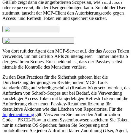
GitHub zeigt dann die angeforderten Scopes an, wie
read:user
oder
, die der User genehmigen kann. Sobald der User
repo:read
zustimmt, tauscht der MCP-Client den Autorisierungscode gegen
Access- und Refresh-Token ein und speichert sie sicher.
Von dort ruft der Agent den MCP-Server auf, der das Access Token
verwendet, um mit GitHub-APIs zu interagieren – immer innerhalb
der gewährten Scopes. Entscheidend ist, dass der Passkey selbst
niemals die Kontrolle des Menschen verlässt.
Zu den Best Practices für die Sicherheit gehören hier die
Durchsetzung der geringsten Rechte, indem MCP-Tools
standardmäßig auf schreibgeschützt (Read-only) gesetzt werden, das
Anfordern von Schreib-Scopes nur bei Bedarf, die Verwendung
kurzlebiger Access Token mit längerlebigen Refresh Token und die
Anforderung einer neuen Passkey-Reauthentifizierung für
destruktive Aktionen wie das Löschen von Repositories. Für die
Implementierung
gilt: Verwenden Sie immer den Authorization
Code + PKCE-Flow in einem Systembrowser, speichern Sie Token
nur in sicherem OS-Speicher, fassen Sie Scopes eng und
protokollieren Sie jeden Aufruf mit klarer Zuordnung (User, Agent,