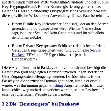
auf dem Fundament des W3C WebAuthn-Standards und der Public-
Key-Kryptografie auf. Bei der Kontoregistrierung generiert das
Gerät des Users ein eindeutiges kryptografisches Schlüsselpaar für
diese spezifische Website oder Anwendung. Dieses Paar besteht aus:
Einem
Public Key
(öffentlicher Schlüssel), der an den Server
gesendet und dort gespeichert wird. Wie der Name schon
sagt, ist dieser Schlüssel kein Geheimnis und für sich allein
genommen nutzlos.
Einem
Private Key
(privater Schlüssel), der sicher auf dem
Gerät des Users gespeichert wird (und durch eine
Secure
Enclave
, TPM oder TEE geschützt ist – je nach
Betriebssystem).
Diese Architektur macht Passkeys so revolutionär und beseitigt die
Gefahr von groß angelegten Datenschutzverletzungen, bei denen
User-Zugangsdaten offengelegt werden. Darüber hinaus ist der
Passkey an die spezifische Domain gebunden, für die er erstellt
wurde, was ihn immun gegen
Phishing
-Angriffe macht. Ein User
kann schlichtweg nicht dazu verleitet werden, seinen Passkey auf
einer betrügerischen Website zu verwenden.
3.2 Die "Benutzergeste" bei Passkeys
#