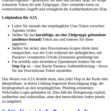
GitHub-Agenten – generieren Sie über den Broker neue, im Scope
reduzierte Token für jede Zielgruppe. Dies vermeidet einen zu
weitreichenden Zugriff und ermöglicht die Auditierbarkeit pro Hop.
Leitplanken für A2A
Leiten Sie niemals das ursprüngliche User-Token zwischen
Agenten weiter.
Stellen Sie nur
kurzlebige, an eine Zielgruppe gebundene
(audience-bound)
Token aus und rotieren Sie diese
aggressiv.
Stellen Sie sicher, dass Downstream-Scopes direkt dem
entsprechen, was der User während der anfänglichen, mit
Passkeys verankerten OAuth-Zeremonie genehmigt hat.
Für sensible oder destruktive Operationen fordern Sie ein
Step-Up
an – eine frische Passkey-Authentifizierung – bevor
Sie das Downstream-Token ausstellen.
Das Wesen von A2A besteht darin, dass jeder Hop in der Kette eine
überprüfbare, in ihrem Umfang begrenzte Berechtigung trägt, die
kryptografisch an den ursprünglichen, Phishing-resistenten
WebAuthn-Login gebunden ist. Dies hält die Delegierung explizit,
auditierbar und widerrufbar, ohne den menschlichen Anker jemals
zu umgehen.