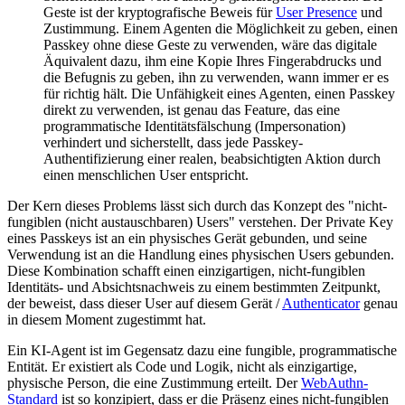
Geste ist der kryptografische Beweis für
User Presence
und
Zustimmung. Einem Agenten die Möglichkeit zu geben, einen
Passkey ohne diese Geste zu verwenden, wäre das digitale
Äquivalent dazu, ihm eine Kopie Ihres Fingerabdrucks und
die Befugnis zu geben, ihn zu verwenden, wann immer er es
für richtig hält. Die Unfähigkeit eines Agenten, einen Passkey
direkt zu verwenden, ist genau das Feature, das eine
programmatische Identitätsfälschung (Impersonation)
verhindert und sicherstellt, dass jede Passkey-
Authentifizierung einer realen, beabsichtigten Aktion durch
einen menschlichen User entspricht.
Der Kern dieses Problems lässt sich durch das Konzept des "nicht-
fungiblen (nicht austauschbaren) Users" verstehen. Der Private Key
eines Passkeys ist an ein physisches Gerät gebunden, und seine
Verwendung ist an die Handlung eines physischen Users gebunden.
Diese Kombination schafft einen einzigartigen, nicht-fungiblen
Identitäts- und Absichtsnachweis zu einem bestimmten Zeitpunkt,
der beweist, dass dieser User auf diesem Gerät /
Authenticator
genau
in diesem Moment zugestimmt hat.
Ein KI-Agent ist im Gegensatz dazu eine fungible, programmatische
Entität. Er existiert als Code und Logik, nicht als einzigartige,
physische Person, die eine Zustimmung erteilt. Der
WebAuthn-
Standard
ist so konzipiert, dass er die Präsenz eines nicht-fungiblen