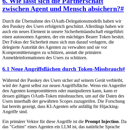
6. Wie lässt sich die Partnerschaft
zwischen Agent und Mensch absichern?
#
Durch die Übernahme des OAuth-Delegationsmodells haben wir
den Passkey des Users erfolgreich geschützt. Allerdings haben wir
auch ein neues Element in unsere Sicherheitslandschaft eingeführt:
einen autonomen Agenten, der ein mächtiges Bearer Token besitzt.
Der Fokus der Sicherheit muss sich nun darauf verlagern, die
delegierte Autorität des Agenten zu verwalten und sie vor
Kompromittierungen zu schützen, anstatt die primären
Anmeldeinformationen des Users zu schützen.
6.1 Neue Angriffsflächen durch Token-Missbrauch
#
Während der Passkey des Users sicher auf seinem Gerät verbleibt,
wird der Agent selbst zur neuen Angriffsfläche. Wenn ein Angreifer
den Agenten kompromittieren oder manipulieren kann, kann er
dessen gültiges OAuth-Token missbrauchen, um auf die Daten des
Users innerhalb der gewährten Scopes zuzugreifen. Die Forschung
hat bereits gezeigt, dass KI-Agenten sehr anfällig für Hijacking-
Angriffe sind.
Ein primärer Vektor für diese Angriffe ist die
Prompt Injection
. Da
das "Gehirn" eines Agenten ein LLM ist, das natürliche Sprache