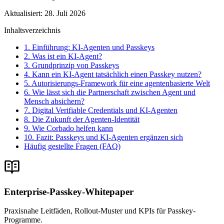
Aktualisiert
:
28. Juli 2026
Inhaltsverzeichnis
1. Einführung: KI-Agenten und Passkeys
2. Was ist ein KI-Agent?
3. Grundprinzip von Passkeys
4. Kann ein KI-Agent tatsächlich einen Passkey nutzen?
5. Autorisierungs-Framework für eine agentenbasierte Welt
6. Wie lässt sich die Partnerschaft zwischen Agent und
Mensch absichern?
7. Digital Verifiable Credentials und KI-Agenten
8. Die Zukunft der Agenten-Identität
9. Wie Corbado helfen kann
10. Fazit: Passkeys und KI-Agenten ergänzen sich
Häufig gestellte Fragen (FAQ)
Enterprise-Passkey-Whitepaper
Praxisnahe Leitfäden, Rollout-Muster und KPIs für Passkey-
Programme.