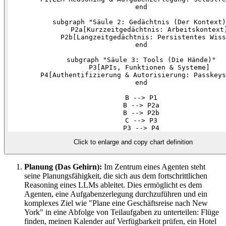
    end

    subgraph "Säule 2: Gedächtnis (Der Kontext)
        P2a[Kurzzeitgedächtnis: Arbeitskontext]
        P2b[Langzeitgedächtnis: Persistentes Wiss
    end

    subgraph "Säule 3: Tools (Die Hände)"

        P3[APIs, Funktionen & Systeme]

        P4[Authentifizierung & Autorisierung: Passkeys
    end

    B --> P1

    B --> P2a

    B --> P2b

    C --> P3

Click to enlarge and copy chart definition
Planung (Das Gehirn):
Im Zentrum eines Agenten steht
seine Planungsfähigkeit, die sich aus dem fortschrittlichen
Reasoning eines LLMs ableitet. Dies ermöglicht es dem
Agenten, eine Aufgabenzerlegung durchzuführen und ein
komplexes Ziel wie "Plane eine Geschäftsreise nach New
York" in eine Abfolge von Teilaufgaben zu unterteilen: Flüge
finden, meinen Kalender auf Verfügbarkeit prüfen, ein Hotel