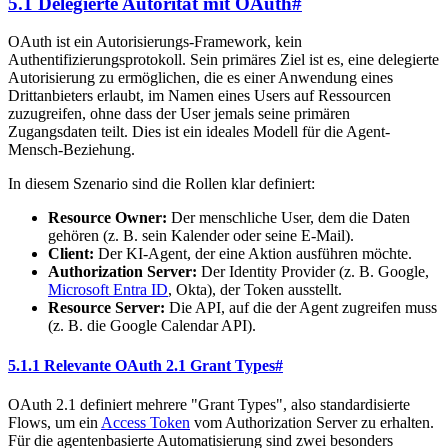
5.1 Delegierte Autorität mit OAuth
#
OAuth ist ein Autorisierungs-Framework, kein
Authentifizierungsprotokoll. Sein primäres Ziel ist es, eine delegierte
Autorisierung zu ermöglichen, die es einer Anwendung eines
Drittanbieters erlaubt, im Namen eines Users auf Ressourcen
zuzugreifen, ohne dass der User jemals seine primären
Zugangsdaten teilt. Dies ist ein ideales Modell für die Agent-
Mensch-Beziehung.
In diesem Szenario sind die Rollen klar definiert:
Resource Owner:
Der menschliche User, dem die Daten
gehören (z. B. sein Kalender oder seine E-Mail).
Client:
Der KI-Agent, der eine Aktion ausführen möchte.
Authorization Server:
Der Identity Provider (z. B. Google,
Microsoft Entra ID
, Okta), der Token ausstellt.
Resource Server:
Die API, auf die der Agent zugreifen muss
(z. B. die Google Calendar API).
5.1.1 Relevante OAuth 2.1 Grant Types
#
OAuth 2.1 definiert mehrere "Grant Types", also standardisierte
Flows, um ein
Access Token
vom Authorization Server zu erhalten.
Für die agentenbasierte Automatisierung sind zwei besonders