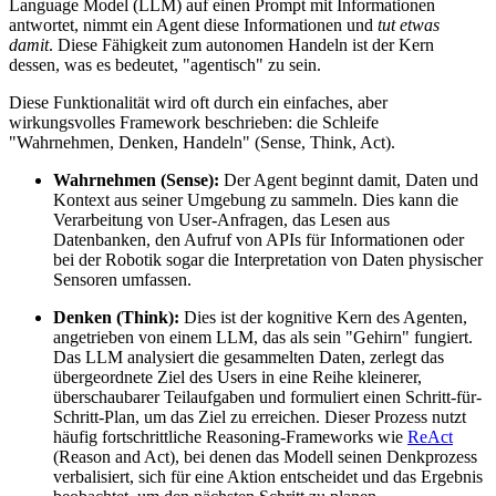
Language Model (LLM) auf einen Prompt mit Informationen
antwortet, nimmt ein Agent diese Informationen und
tut etwas
damit
. Diese Fähigkeit zum autonomen Handeln ist der Kern
dessen, was es bedeutet, "agentisch" zu sein.
Diese Funktionalität wird oft durch ein einfaches, aber
wirkungsvolles Framework beschrieben: die Schleife
"Wahrnehmen, Denken, Handeln" (Sense, Think, Act).
Wahrnehmen (Sense):
Der Agent beginnt damit, Daten und
Kontext aus seiner Umgebung zu sammeln. Dies kann die
Verarbeitung von User-Anfragen, das Lesen aus
Datenbanken, den Aufruf von APIs für Informationen oder
bei der Robotik sogar die Interpretation von Daten physischer
Sensoren umfassen.
Denken (Think):
Dies ist der kognitive Kern des Agenten,
angetrieben von einem LLM, das als sein "Gehirn" fungiert.
Das LLM analysiert die gesammelten Daten, zerlegt das
übergeordnete Ziel des Users in eine Reihe kleinerer,
überschaubarer Teilaufgaben und formuliert einen Schritt-für-
Schritt-Plan, um das Ziel zu erreichen. Dieser Prozess nutzt
häufig fortschrittliche Reasoning-Frameworks wie
ReAct
(Reason and Act), bei denen das Modell seinen Denkprozess
verbalisiert, sich für eine Aktion entscheidet und das Ergebnis