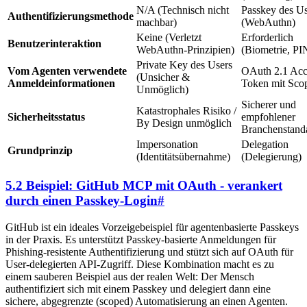
N/A (Technisch nicht
Passkey des Us
Authentifizierungsmethode
machbar)
(WebAuthn)
Keine (Verletzt
Erforderlich
Benutzerinteraktion
WebAuthn-Prinzipien)
(Biometrie, PI
Private Key des Users
Vom Agenten verwendete
OAuth 2.1 Acc
(Unsicher &
Anmeldeinformationen
Token mit Sco
Unmöglich)
Sicherer und
Katastrophales Risiko /
Sicherheitsstatus
empfohlener
By Design unmöglich
Branchenstand
Impersonation
Delegation
Grundprinzip
(Identitätsübernahme)
(Delegierung)
5.2 Beispiel: GitHub MCP mit OAuth - verankert
durch einen Passkey-Login
#
GitHub ist ein ideales Vorzeigebeispiel für agentenbasierte Passkeys
in der Praxis. Es unterstützt Passkey-basierte Anmeldungen für
Phishing-resistente Authentifizierung und stützt sich auf OAuth für
User-delegierten API-Zugriff. Diese Kombination macht es zu
einem sauberen Beispiel aus der realen Welt: Der Mensch
authentifiziert sich mit einem Passkey und delegiert dann eine
sichere, abgegrenzte (scoped) Automatisierung an einen Agenten.