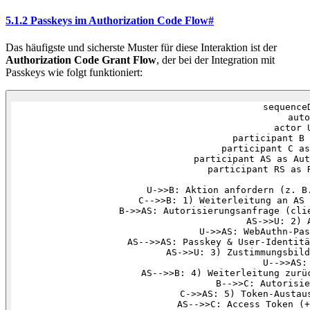
5.1.2 Passkeys im Authorization Code Flow
#
Das häufigste und sicherste Muster für diese Interaktion ist der
Authorization Code Grant Flow
, der bei der Integration mit
Passkeys wie folgt funktioniert:
sequenceD
    auto
    actor U
    participant B 
    participant C as
    participant AS as Aut
    participant RS as R
    U->>B: Aktion anfordern (z. B.
    C-->>B: 1) Weiterleitung an AS 
    B->>AS: Autorisierungsanfrage (clie
    AS->>U: 2) A
    U->>AS: WebAuthn-Pas
    AS-->>AS: Passkey & User-Identitä
    AS->>U: 3) Zustimmungsbild
    U-->>AS: 
    AS-->>B: 4) Weiterleitung zurüc
    B-->>C: Autorisie
    C->>AS: 5) Token-Austaus
    AS-->>C: Access Token (+