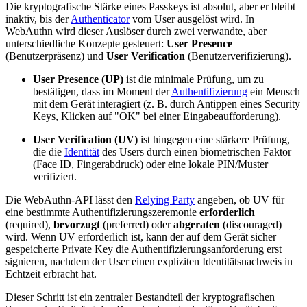
Die kryptografische Stärke eines Passkeys ist absolut, aber er bleibt
inaktiv, bis der
Authenticator
vom User ausgelöst wird. In
WebAuthn wird dieser Auslöser durch zwei verwandte, aber
unterschiedliche Konzepte gesteuert:
User Presence
(Benutzerpräsenz) und
User Verification
(Benutzerverifizierung).
User Presence (UP)
ist die minimale Prüfung, um zu
bestätigen, dass im Moment der
Authentifizierung
ein Mensch
mit dem Gerät interagiert (z. B. durch Antippen eines Security
Keys, Klicken auf "OK" bei einer Eingabeaufforderung).
User Verification (UV)
ist hingegen eine stärkere Prüfung,
die die
Identität
des Users durch einen biometrischen Faktor
(Face ID, Fingerabdruck) oder eine lokale PIN/Muster
verifiziert.
Die WebAuthn-API lässt den
Relying Party
angeben, ob UV für
eine bestimmte Authentifizierungszeremonie
erforderlich
(required),
bevorzugt
(preferred) oder
abgeraten
(discouraged)
wird. Wenn UV erforderlich ist, kann der auf dem Gerät sicher
gespeicherte Private Key die Authentifizierungsanforderung erst
signieren, nachdem der User einen expliziten Identitätsnachweis in
Echtzeit erbracht hat.
Dieser Schritt ist ein zentraler Bestandteil der kryptografischen