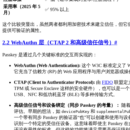
采用率（2025 年 5
✅ 95% 以上
月）
这个比较突显出，虽然两者都利用加密技术来建立信任，但它们的
提供可验证的属性。
2.2 WebAuthn 层（CTAP 2 和高级信任信号）
#
Passkey 是通过几个关键标准的交互而实现的：
WebAuthn (Web Authentication):
这个 W3C 标准定义了 Web 应用程
它充当了信赖方 (RP) 的 Web 应用程序与用户浏览器或操作
CTAP (Client to Authenticator Protocol):
由
FIDO
联盟定
TPM 或 Secure Enclave 这样的安全硬件），也
USB、NFC 和低功耗蓝牙 (BLE) 等多种传输方式。
高级信任信号和设备绑定（同步 Passkey 的考量）：
随着
评估。早期的想法，如
和
devicePubKey
supplementalPu
一个带有同步 Passkey 的验证器“也”可以创建和
识别一个特定的受信任设备。这意味着即使主 Passkey
还没有最终的标准，但这样的功能将满足需要高保证级别的 