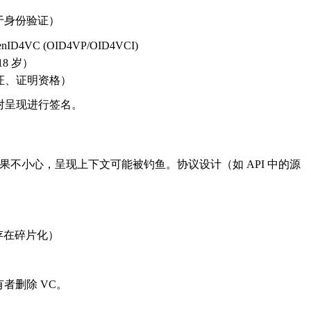
于身份验证）
ID4VC (OID4VP/OID4VCI)
8 岁）
可证、证明资格）
钥对呈现进行签名。
果不小心，呈现上下文可能被钓鱼。协议设计（如 API 中的源
，存在碎片化）
者删除 VC。