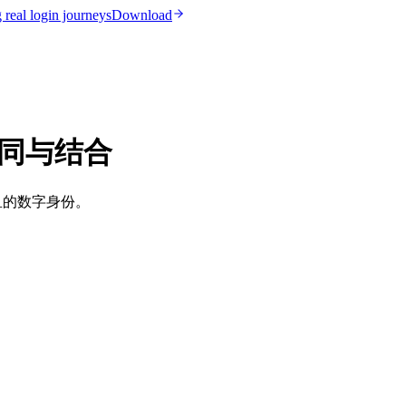
real login journeys
Download
异同与结合
钓鱼的数字身份。