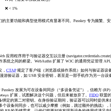
❌ < 1%
主要功能和典型使用模式有显著不同。Passkey 专为频繁
序用于与验证器交互以注册 (navigator.credentials.create()) 和验证 (na
系统之间的桥梁。WebAuthn 扩展了 W3C 的通用凭证管理 API
义，
CTAP
规定了客户端（浏览器或操作系统）如何与验证器设
可以是一个漫游验证器，如 USB 安全密钥，甚至是一部手机作为另一台设
 Passkey 发展为可在设备间同步（“多设备凭证”），信赖方 
扩展，试图解决这个问题，但后来被放弃了。
FIDO
联盟的
bKeys
使用与设备绑定的第二对密钥。在身份验证期间，验证器可以同时提供
 在多个设备间同步，也可以减少摩擦（例如，跳过额外的挑战），而不
RP 的关键需求，让他们能更好地发现新设备的使用或满足内部的