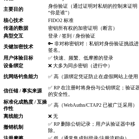
身份验证（通过证明对私钥的控制来证明
主要目的
“你是谁”）
核心技术
FIDO2 标准
传递的数据
密钥所有权的加密证明（断言）
典型交互
登录 / 签到 / 身份验证
🔑 非对称密钥对：私钥对身份验证挑战
关键加密技术
签名。
用户体验目标
✅ 快速、频繁、低摩擦的登录
设备绑定
❌ 大多为同步密钥（进行中）
抗网络钓鱼能力
✅ 高（源绑定凭证防止在虚假网站上使用
✅ RP 在注册时将身份与公钥绑定；验证
信任锚 / 事实来源
的安全性。
标准化成熟度 / 互操
✅ 高（WebAuthn/CTAP2 已被广泛采用）
作性
离线能力
❌ 无
✅ RP 删除公钥记录；用户从验证器中移
撤销机制
除。
注册摩擦
✅ 低（通常集成到登录/注册流程中）