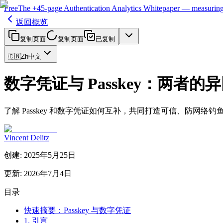
Free
The
+45-page
Authentication
Analytics Whitepaper
— measuring 
返回概览
复制页面
复制页面
已复制
🇨🇳
Zh
中文
数字凭证与 Passkey：两者的
了解 Passkey 和数字凭证如何互补，共同打造可信、防网络
Vincent Delitz
创建
:
2025年5月25日
更新
:
2026年7月4日
目录
快速摘要：Passkey 与数字凭证
1. 引言