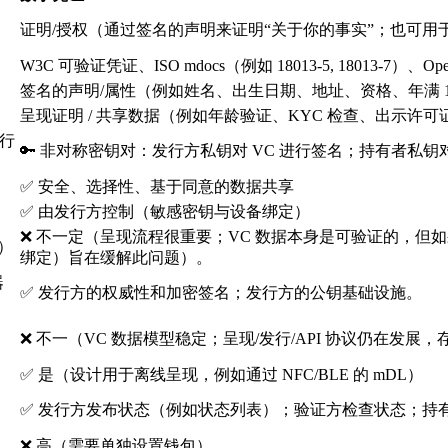
证明/授权（通过签名的声明来证明“关于你的事实”；也可用
W3C 可验证凭证、ISO mdocs（例如 18013-5, 18013-7）、Open
签名的声明/属性（例如姓名、出生日期、地址、资格、年满 1
呈现证明 / 共享数据（例如年龄验证、KYC 检查、出示许
进行
🔑 非对称密钥对：发行方私钥对 VC 进行签名；持有者私
✅ 安全、选择性、基于同意的数据共享
✅ 由发行方控制（敏感密钥与设备绑定）
❌ 不一定（呈现流程很重要；VC 数据本身是可验证的，但如
）
绑定）旨在缓解此问题）。
器
✅ 发行方的权威性和加密签名；发行方的公钥基础设施。
❌ 不一（VC 数据模型稳定；呈现/发行/API 协议仍在发展
✅ 是（设计用于离线呈现，例如通过 NFC/BLE 的 mDL）
✅ 发行方发布状态（例如状态列表）；验证方检查状态；持有
❌ 高（需要单独设置钱包）