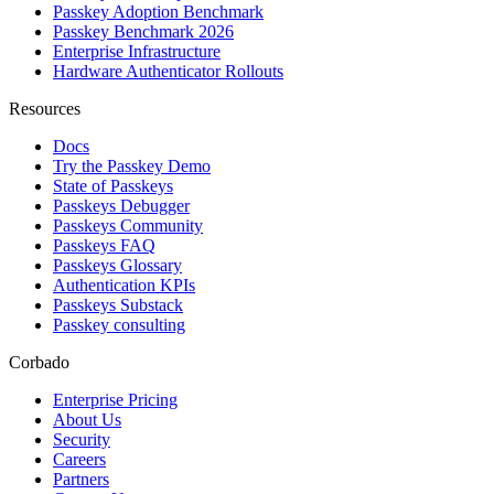
Passkey Adoption Benchmark
Passkey Benchmark 2026
Enterprise Infrastructure
Hardware Authenticator Rollouts
Resources
Docs
Try the Passkey Demo
State of Passkeys
Passkeys Debugger
Passkeys Community
Passkeys FAQ
Passkeys Glossary
Authentication KPIs
Passkeys Substack
Passkey consulting
Corbado
Enterprise Pricing
About Us
Security
Careers
Partners