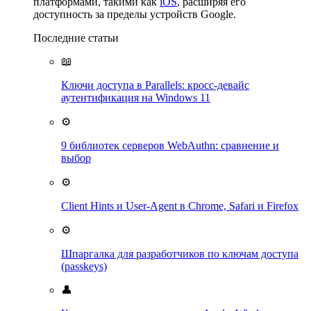
платформами, такими как
iOS
, расширяя его
доступность за пределы устройств Google.
Последние статьи
📖
Ключи доступа в Parallels: кросс-девайс
аутентификация на Windows 11
⚙️
9 библиотек серверов WebAuthn: сравнение и
выбор
⚙️
Client Hints и User-Agent в Chrome, Safari и Firefox
⚙️
Шпаргалка для разработчиков по ключам доступа
(passkeys)
👤