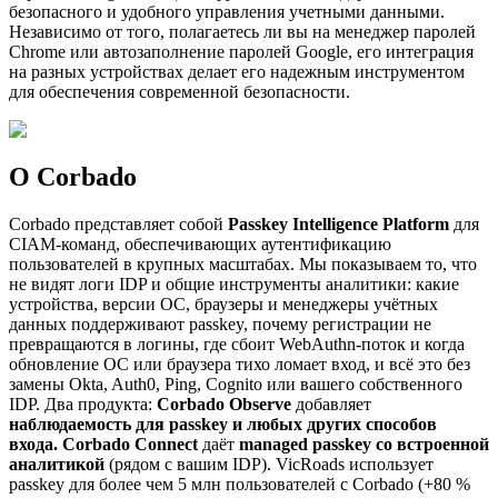
безопасного и удобного управления учетными данными.
Независимо от того, полагаетесь ли вы на менеджер паролей
Chrome или автозаполнение паролей Google, его интеграция
на разных устройствах делает его надежным инструментом
для обеспечения современной безопасности.
О Corbado
Corbado представляет собой
Passkey Intelligence Platform
для
CIAM-команд, обеспечивающих аутентификацию
пользователей в крупных масштабах. Мы показываем то, что
не видят логи IDP и общие инструменты аналитики: какие
устройства, версии ОС, браузеры и менеджеры учётных
данных поддерживают passkey, почему регистрации не
превращаются в логины, где сбоит WebAuthn-поток и когда
обновление ОС или браузера тихо ломает вход, и всё это без
замены Okta, Auth0, Ping, Cognito или вашего собственного
IDP. Два продукта:
Corbado Observe
добавляет
наблюдаемость для passkey и любых других способов
входа.
Corbado Connect
даёт
managed passkey со встроенной
аналитикой
(рядом с вашим IDP). VicRoads использует
passkey для более чем 5 млн пользователей с Corbado (+80 %