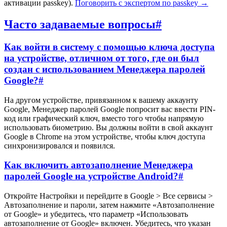
активации passkey).
Поговорить с экспертом по passkey
→
Часто задаваемые вопросы
#
Как войти в систему с помощью ключа доступа
на устройстве, отличном от того, где он был
создан с использованием Менеджера паролей
Google?
#
На другом устройстве, привязанном к вашему аккаунту
Google, Менеджер паролей Google попросит вас ввести PIN-
код или графический ключ, вместо того чтобы напрямую
использовать биометрию. Вы должны войти в свой аккаунт
Google в Chrome на этом устройстве, чтобы ключ доступа
синхронизировался и появился.
Как включить автозаполнение Менеджера
паролей Google на устройстве Android?
#
Откройте Настройки и перейдите в Google > Все сервисы >
Автозаполнение и пароли, затем нажмите «Автозаполнение
от Google» и убедитесь, что параметр «Использовать
автозаполнение от Google» включен. Убедитесь, что указан