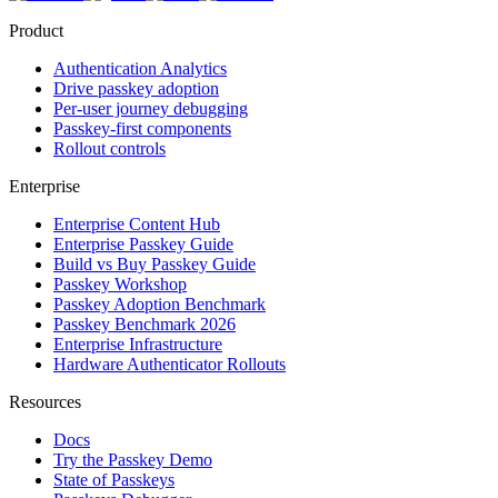
Product
Authentication Analytics
Drive passkey adoption
Per-user journey debugging
Passkey-first components
Rollout controls
Enterprise
Enterprise Content Hub
Enterprise Passkey Guide
Build vs Buy Passkey Guide
Passkey Workshop
Passkey Adoption Benchmark
Passkey Benchmark 2026
Enterprise Infrastructure
Hardware Authenticator Rollouts
Resources
Docs
Try the Passkey Demo
State of Passkeys