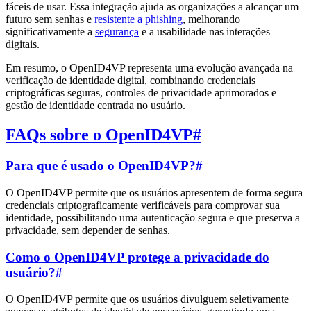
fáceis de usar. Essa integração ajuda as organizações a alcançar um
futuro sem senhas e
resistente a phishing
, melhorando
significativamente a
segurança
e a usabilidade nas interações
digitais.
Em resumo, o OpenID4VP representa uma evolução avançada na
verificação de identidade digital, combinando credenciais
criptográficas seguras, controles de privacidade aprimorados e
gestão de identidade centrada no usuário.
FAQs sobre o OpenID4VP
#
Para que é usado o OpenID4VP?
#
O OpenID4VP permite que os usuários apresentem de forma segura
credenciais criptograficamente verificáveis para comprovar sua
identidade, possibilitando uma autenticação segura e que preserva a
privacidade, sem depender de senhas.
Como o OpenID4VP protege a privacidade do
usuário?
#
O OpenID4VP permite que os usuários divulguem seletivamente