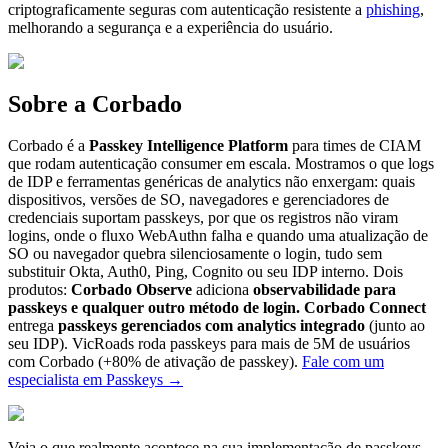
criptograficamente seguras com autenticação resistente a
phishing
,
melhorando a segurança e a experiência do usuário.
Sobre a Corbado
Corbado é a
Passkey Intelligence Platform
para times de CIAM
que rodam autenticação consumer em escala. Mostramos o que logs
de IDP e ferramentas genéricas de analytics não enxergam: quais
dispositivos, versões de SO, navegadores e gerenciadores de
credenciais suportam passkeys, por que os registros não viram
logins, onde o fluxo WebAuthn falha e quando uma atualização de
SO ou navegador quebra silenciosamente o login, tudo sem
substituir Okta, Auth0, Ping, Cognito ou seu IDP interno. Dois
produtos:
Corbado Observe
adiciona
observabilidade para
passkeys e qualquer outro método de login.
Corbado Connect
entrega
passkeys gerenciados com analytics integrado
(junto ao
seu IDP). VicRoads roda passkeys para mais de 5M de usuários
com Corbado (+80% de ativação de passkey).
Fale com um
especialista em Passkeys
→
Veja o que realmente acontece na sua implementação de passkeys.