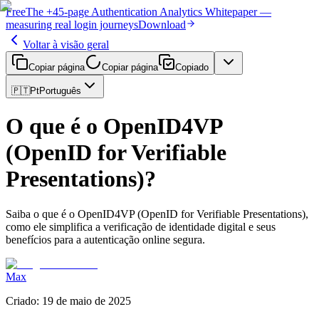
Free
The
+45-page
Authentication
Analytics Whitepaper
—
measuring real login journeys
Download
Voltar à visão geral
Copiar página
Copiar página
Copiado
🇵🇹
Pt
Português
O que é o OpenID4VP
(OpenID for Verifiable
Presentations)?
Saiba o que é o OpenID4VP (OpenID for Verifiable Presentations),
como ele simplifica a verificação de identidade digital e seus
benefícios para a autenticação online segura.
Max
Criado
:
19 de maio de 2025