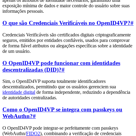
apenas os atributos de identidade necessários, garantindo uma
exposição mínima de dados e maior controle do usuário sobre suas
informações pessoais.
O que são Credenciais Verificáveis no OpenID4VP?
#
Credenciais Verificáveis são certificados digitais criptograficamente
seguros, emitidos por entidades confiáveis, usados para comprovar
de forma fiável atributos ou alegações específicas sobre a identidade
de um usuário.
O OpenID4VP pode funcionar com identidades
descentralizadas (DID)?
#
Sim, o OpenID4VP suporta totalmente identificadores
descentralizados, permitindo que os usuários gerenciem sua
identidade digital
de forma independente, reduzindo a dependência
de autoridades centralizadas.
Como o OpenID4VP se integra com passkeys ou
WebAuthn?
#
O OpenID4VP pode integrar-se perfeitamente com passkeys
(WebAuthn/
FIDO2
), combinando a verificação de credenciais