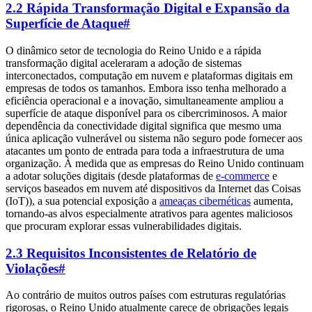
2.2 Rápida Transformação Digital e Expansão da
Superfície de Ataque
#
O dinâmico setor de tecnologia do Reino Unido e a rápida
transformação digital aceleraram a adoção de sistemas
interconectados, computação em nuvem e plataformas digitais em
empresas de todos os tamanhos. Embora isso tenha melhorado a
eficiência operacional e a inovação, simultaneamente ampliou a
superfície de ataque disponível para os cibercriminosos. A maior
dependência da conectividade digital significa que mesmo uma
única aplicação vulnerável ou sistema não seguro pode fornecer aos
atacantes um ponto de entrada para toda a infraestrutura de uma
organização. À medida que as empresas do Reino Unido continuam
a adotar soluções digitais (desde plataformas de
e-commerce
e
serviços baseados em nuvem até dispositivos da Internet das Coisas
(IoT)), a sua potencial exposição a
ameaças cibernéticas
aumenta,
tornando-as alvos especialmente atrativos para agentes maliciosos
que procuram explorar essas vulnerabilidades digitais.
2.3 Requisitos Inconsistentes de Relatório de
Violações
#
Ao contrário de muitos outros países com estruturas regulatórias
rigorosas, o Reino Unido atualmente carece de obrigações legais