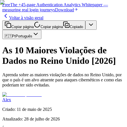
Free
The
+45-page
Authentication
Analytics Whitepaper
—
measuring real login journeys
Download
Voltar à visão geral
Copiar página
Copiar página
Copiado
🇵🇹
Pt
Português
As 10 Maiores Violações de
Dados no Reino Unido [2026]
Aprenda sobre as maiores violações de dados no Reino Unido, por
que o país é um alvo atraente para ataques cibernéticos e como elas
poderiam ter sido evitadas.
Alex
Criado
:
11 de maio de 2025
Atualizado
:
28 de julho de 2026