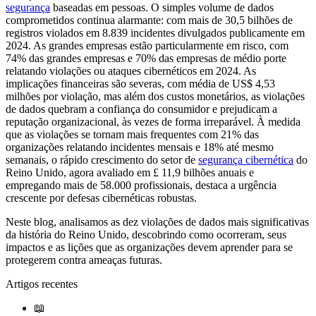
segurança
baseadas em pessoas. O simples volume de dados
comprometidos continua alarmante: com mais de 30,5 bilhões de
registros violados em 8.839 incidentes divulgados publicamente em
2024. As grandes empresas estão particularmente em risco, com
74% das grandes empresas e 70% das empresas de médio porte
relatando violações ou ataques cibernéticos em 2024. As
implicações financeiras são severas, com média de US$ 4,53
milhões por violação, mas além dos custos monetários, as violações
de dados quebram a confiança do consumidor e prejudicam a
reputação organizacional, às vezes de forma irreparável. À medida
que as violações se tornam mais frequentes com 21% das
organizações relatando incidentes mensais e 18% até mesmo
semanais, o rápido crescimento do setor de
segurança cibernética
do
Reino Unido, agora avaliado em £ 11,9 bilhões anuais e
empregando mais de 58.000 profissionais, destaca a urgência
crescente por defesas cibernéticas robustas.
Neste blog, analisamos as dez violações de dados mais significativas
da história do Reino Unido, descobrindo como ocorreram, seus
impactos e as lições que as organizações devem aprender para se
protegerem contra ameaças futuras.
Artigos recentes
📖