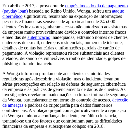
Em abril de 2017, a provedora de
empréstimos do dia de pagamento
(payday loan)
baseada no Reino Unido, Wonga, sofreu um
ataque
cibernético
significativo, resultando na exposição de informações
pessoais e financeiras sensíveis de aproximadamente 245.000
clientes. Os invasores ganharam acesso não autorizado aos sistemas
da empresa muito provavelmente devido a controles internos fracos
e medidas de
autenticação
inadequadas, extraindo nomes de clientes,
endereços de e-mail, endereços residenciais, números de telefone,
detalhes de contas bancárias e informações parciais de cartão de
pagamento. A violação representou riscos substanciais aos clientes
afetados, deixando-os vulneráveis ​​a roubo de identidade, golpes de
phishing e fraude financeira.
A Wonga informou prontamente aos clientes e autoridades
reguladoras após descobrir a violação, mas o incidente levantou
sérias preocupações em relação às defesas de segurança cibernética
da empresa e às práticas de gerenciamento de dados de clientes. As
investigações revelaram inadequações na infraestrutura de segurança
da Wonga, particularmente em torno do controle de acesso,
detecção
de ameaças
e padrões de criptografia para dados financeiros
confidenciais. A violação prejudicou significativamente a reputação
da Wonga e minou a confiança do cliente, em última instância,
tornando-se um dos fatores que contribuíram para as dificuldades
financeiras da empresa e subsequente colapso em 2018.