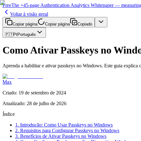
Free
The
+45-page
Authentication
Analytics Whitepaper
— measuring 
Voltar à visão geral
Copiar página
Copiar página
Copiado
🇵🇹
Pt
Português
Como Ativar Passkeys no Wind
Aprenda a habilitar e ativar passkeys no Windows. Este guia explica
Max
Criado
:
19 de setembro de 2024
Atualizado
:
28 de julho de 2026
Índice
1. Introdução: Como Usar Passkeys no Windows
2. Requisitos para Configurar Passkeys no Windows
3. Benefícios de Ativar Passkeys no Windows