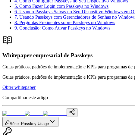
4. Como Configurar Passkeys no Seu Dispositivo Windows
5. Como Fazer Login com Passkeys no Windows
6. Usando Passkeys Salvas no Seu Dispositivo Windows em Ou
7. Usando Passkeys com Gerenciadores de Senhas no Window
8. Perguntas Frequentes sobre Passkeys no Windows
9. Conclusão: Como Ativar Passkeys no Windows
Whitepaper empresarial de Passkeys
Guias práticos, padrões de implementação e KPIs para programas de 
Guias práticos, padrões de implementação e KPIs para programas de 
Obter whitepaper
Compartilhar este artigo
Série
:
Passkey Usage