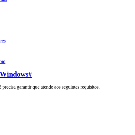
res
oid
o Windows
#
recisa garantir que atende aos seguintes requisitos.