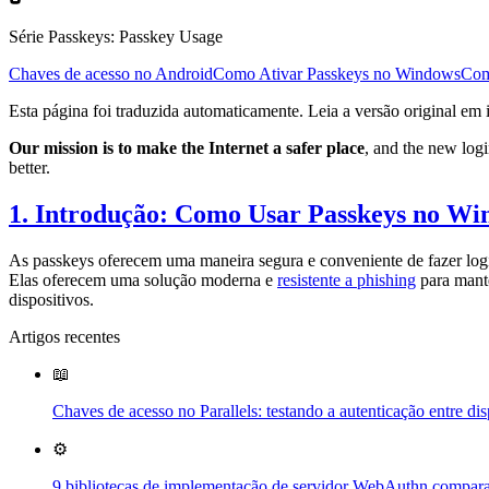
Série Passkeys
:
Passkey Usage
Chaves de acesso no Android
Como Ativar Passkeys no Windows
Com
Esta página foi traduzida automaticamente. Leia a versão original em 
Our mission is to make the Internet a safer place
, and the new logi
better.
1. Introdução: Como Usar Passkeys no Wi
As passkeys oferecem uma maneira segura e conveniente de fazer log
Elas oferecem uma solução moderna e
resistente a phishing
para mante
dispositivos.
Artigos recentes
📖
Chaves de acesso no Parallels: testando a autenticação entre
⚙️
9 bibliotecas de implementação de servidor WebAuthn compar