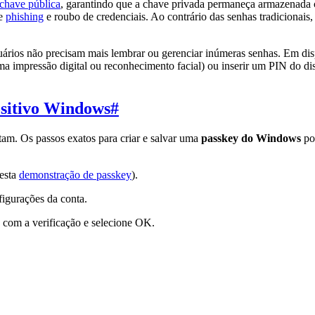
 chave pública
, garantindo que a chave privada permaneça armazenad
de
phishing
e roubo de credenciais. Ao contrário das senhas tradicionais
ários não precisam mais lembrar ou gerenciar inúmeras senhas. Em dis
 impressão digital ou reconhecimento facial) ou inserir um PIN do dis
ositivo Windows
#
rtam. Os passos exatos para criar e salvar uma
passkey do Windows
pod
 esta
demonstração de passkey
).
figurações da conta.
com a verificação e selecione OK.