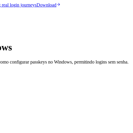
real login journeys
Download
ows
 como configurar passkeys no Windows, permitindo logins sem senha.