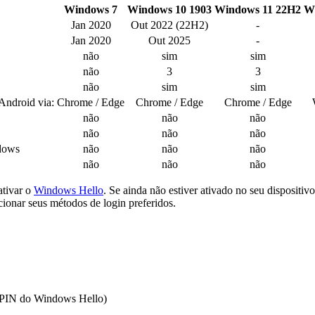
Windows 7
Windows 10 1903
Windows 11 22H2
W
Jan 2020
Out 2022 (22H2)
-
Jan 2020
Out 2025
-
não
sim
sim
não
3
3
não
sim
sim
 Android via:
Chrome / Edge
Chrome / Edge
Chrome / Edge
não
não
não
não
não
não
ndows
não
não
não
não
não
não
ativar o
Windows Hello
. Se ainda não estiver ativado no seu disposit
cionar seus métodos de login preferidos.
, PIN do Windows Hello)