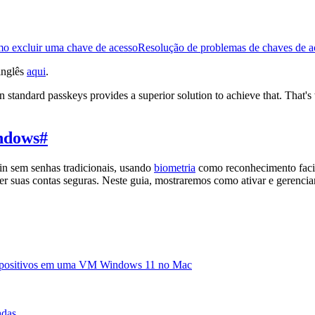
o excluir uma chave de acesso
Resolução de problemas de chaves de a
inglês
aqui
.
n standard passkeys provides a superior solution to achieve that. That'
ndows
#
in sem senhas tradicionais, usando
biometria
como reconhecimento facia
r suas contas seguras. Neste guia, mostraremos como ativar e gerenci
 dispositivos em uma VM Windows 11 no Mac
adas