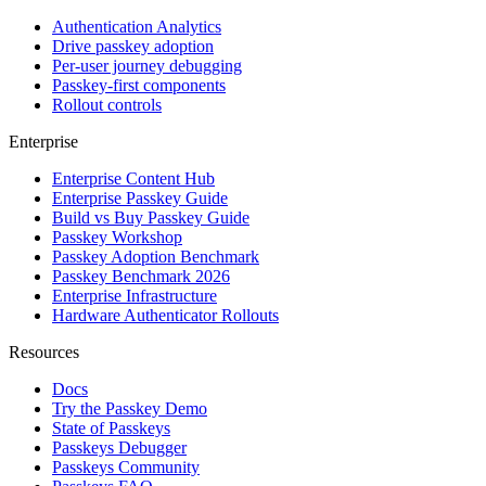
Authentication Analytics
Drive passkey adoption
Per-user journey debugging
Passkey-first components
Rollout controls
Enterprise
Enterprise Content Hub
Enterprise Passkey Guide
Build vs Buy Passkey Guide
Passkey Workshop
Passkey Adoption Benchmark
Passkey Benchmark 2026
Enterprise Infrastructure
Hardware Authenticator Rollouts
Resources
Docs
Try the Passkey Demo
State of Passkeys
Passkeys Debugger
Passkeys Community