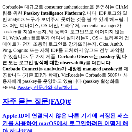
Corbado는 대규모로 consumer authentication을 운영하는 CIAM
팀을 위한
Passkey Intelligence Platform
입니다. IDP 로그와 일
반 analytics 도구가 보여주지 못하는 것을 볼 수 있게 해드립니
다: 어떤 디바이스, OS 버전, 브라우저, credential manager가
passkey를 지원하는지, 왜 등록이 로그인으로 이어지지 않는
지, WebAuthn 플로우가 어디서 실패하는지, OS나 브라우저 업
데이트가 언제 조용히 로그인을 망가뜨리는지, Okta, Auth0,
Ping, Cognito 또는 자체 IDP를 교체하지 않고도 전부 파악할
수 있습니다. 두 가지 제품:
Corbado Observe
는
passkey 및 다
른 모든 로그인 방식에 대한 observability
를 더합니다.
Corbado Connect
는
analytics가 내장된 managed passkey
를 제
공합니다 (기존 IDP와 함께). VicRoads는 Corbado로 500만+ 사
용자에게 passkey를 운영하고 있습니다 (passkey 활성화율
+80%).
Passkey 전문가와 상담하기
→
자주 묻는 질문(FAQ)
#
Apple ID에 연결되지 않은 다른 기기에 저장된 패스
키를 사용하여 macOS에서 로그인하려면 어떻게 해
야 하나요?
#