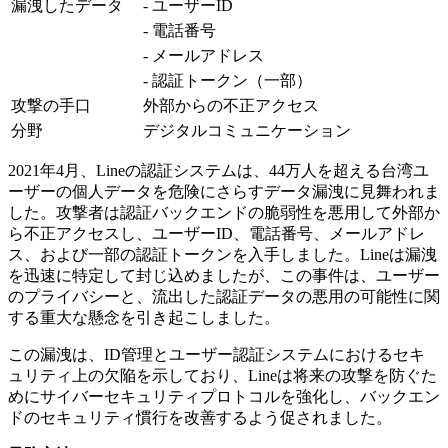
漏洩したデータ
- ユーザーID
- 電話番号
- メールアドレス
- 認証トークン（一部）
攻撃の手口
外部からの不正アクセス
分野
デジタルコミュニケーション
2021年4月、Lineの認証システムは、44万人を超える台湾ユ
ーザーの個人データを危険にさらすデータ漏洩に見舞われま
した。攻撃者は認証バックエンドの脆弱性を悪用して外部か
ら不正アクセスし、ユーザーID、電話番号、メールアドレ
ス、および一部の認証トークンを入手しました。Lineは漏洩
を迅速に特定して封じ込めましたが、この事件は、ユーザー
のプライバシーと、流出した認証データの悪用の可能性に関
する重大な懸念を引き起こしました。
この漏洩は、ID管理とユーザー認証システムにおけるセキ
ュリティ上の欠陥を示しており、Lineは将来の攻撃を防ぐた
めにサイバーセキュリティプロトコルを強化し、バックエン
ドのセキュリティ慣行を改善するよう促されました。