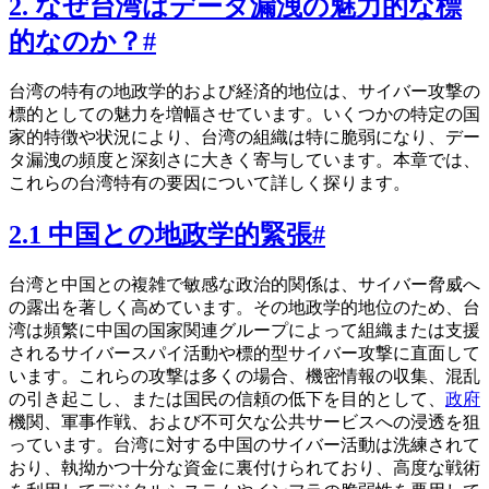
2. なぜ台湾はデータ漏洩の魅力的な標
的なのか？
#
台湾の特有の地政学的および経済的地位は、サイバー攻撃の
標的としての魅力を増幅させています。いくつかの特定の国
家的特徴や状況により、台湾の組織は特に脆弱になり、デー
タ漏洩の頻度と深刻さに大きく寄与しています。本章では、
これらの台湾特有の要因について詳しく探ります。
2.1 中国との地政学的緊張
#
台湾と中国との複雑で敏感な政治的関係は、サイバー脅威へ
の露出を著しく高めています。その地政学的地位のため、台
湾は頻繁に中国の国家関連グループによって組織または支援
されるサイバースパイ活動や標的型サイバー攻撃に直面して
います。これらの攻撃は多くの場合、機密情報の収集、混乱
の引き起こし、または国民の信頼の低下を目的として、
政府
機関、軍事作戦、および不可欠な公共サービスへの浸透を狙
っています。台湾に対する中国のサイバー活動は洗練されて
おり、執拗かつ十分な資金に裏付けられており、高度な戦術