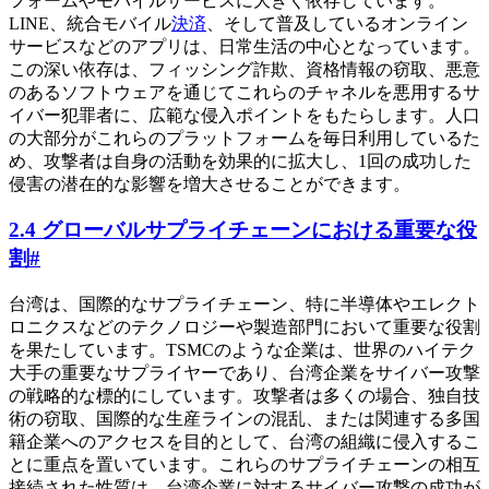
フォームやモバイルサービスに大きく依存しています。
LINE、統合モバイル
決済
、そして普及しているオンライン
サービスなどのアプリは、日常生活の中心となっています。
この深い依存は、フィッシング詐欺、資格情報の窃取、悪意
のあるソフトウェアを通じてこれらのチャネルを悪用するサ
イバー犯罪者に、広範な侵入ポイントをもたらします。人口
の大部分がこれらのプラットフォームを毎日利用しているた
め、攻撃者は自身の活動を効果的に拡大し、1回の成功した
侵害の潜在的な影響を増大させることができます。
2.4 グローバルサプライチェーンにおける重要な役
割
#
台湾は、国際的なサプライチェーン、特に半導体やエレクト
ロニクスなどのテクノロジーや製造部門において重要な役割
を果たしています。TSMCのような企業は、世界のハイテク
大手の重要なサプライヤーであり、台湾企業をサイバー攻撃
の戦略的な標的にしています。攻撃者は多くの場合、独自技
術の窃取、国際的な生産ラインの混乱、または関連する多国
籍企業へのアクセスを目的として、台湾の組織に侵入するこ
とに重点を置いています。これらのサプライチェーンの相互
接続された性質は、台湾企業に対するサイバー攻撃の成功が