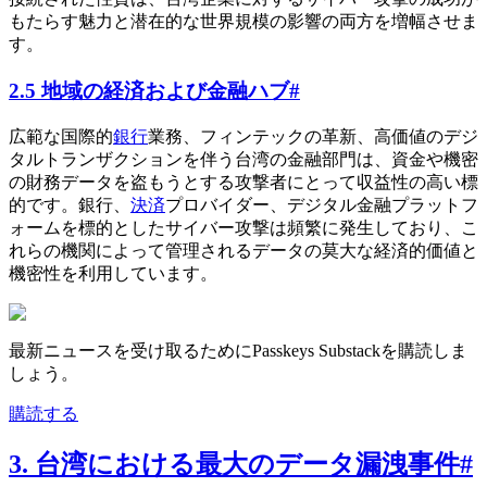
もたらす魅力と潜在的な世界規模の影響の両方を増幅させま
す。
2.5 地域の経済および金融ハブ
#
広範な国際的
銀行
業務、フィンテックの革新、高価値のデジ
タルトランザクションを伴う台湾の金融部門は、資金や機密
の財務データを盗もうとする攻撃者にとって収益性の高い標
的です。銀行、
決済
プロバイダー、デジタル金融プラットフ
ォームを標的としたサイバー攻撃は頻繁に発生しており、こ
れらの機関によって管理されるデータの莫大な経済的価値と
機密性を利用しています。
最新ニュースを受け取るためにPasskeys Substackを購読しま
しょう。
購読する
3. 台湾における最大のデータ漏洩事件
#