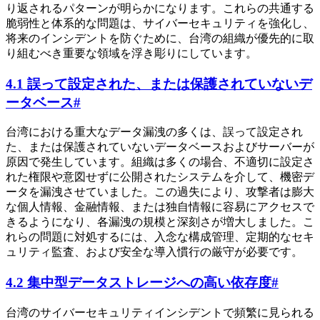
り返されるパターンが明らかになります。これらの共通する
脆弱性と体系的な問題は、サイバーセキュリティを強化し、
将来のインシデントを防ぐために、台湾の組織が優先的に取
り組むべき重要な領域を浮き彫りにしています。
4.1 誤って設定された、または保護されていないデ
ータベース
#
台湾における重大なデータ漏洩の多くは、誤って設定され
た、または保護されていないデータベースおよびサーバーが
原因で発生しています。組織は多くの場合、不適切に設定さ
れた権限や意図せずに公開されたシステムを介して、機密デ
ータを漏洩させていました。この過失により、攻撃者は膨大
な個人情報、金融情報、または独自情報に容易にアクセスで
きるようになり、各漏洩の規模と深刻さが増大しました。こ
れらの問題に対処するには、入念な構成管理、定期的なセキ
ュリティ監査、および安全な導入慣行の厳守が必要です。
4.2 集中型データストレージへの高い依存度
#
台湾のサイバーセキュリティインシデントで頻繁に見られる