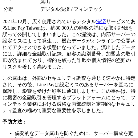
露出
分野
デジタル決済 / フィンテック
2021年12月、広く使用されているデジタル
決済
サービスであ
るLine Pay Taiwanは、約80,000人の顧客の詳細な取引記録を
誤って公開してしまいました。この漏洩は、内部サーバーの
設定ミスによって発生し、機密データがオンラインで公開さ
れてアクセスできる状態になっていました。流出したデータ
には、詳細な金融取引記録、顧客の識別番号、加盟店の取引
IDが含まれており、標的を絞った詐欺や個人情報の盗難の
リスクを著しく高めました。
この露出は、外部のセキュリティ調査を通じて速やかに特定
され、その後、Line Payは設定ミスのあるサーバーを直ちに
保護し、影響を受けた顧客に通知しました。この事件は、特
に機密の金融取引を管理するプラットフォームにとって、フ
ィンテック業務における厳格な内部統制と定期的なセキュリ
ティ監査の極めて重要な重要性を示しました。
予防方法：
偶発的なデータ露出を防ぐために、サーバー構成を定