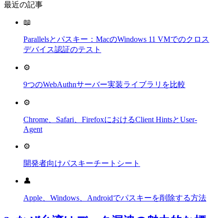
最近の記事
📖
Parallelsとパスキー：MacのWindows 11 VMでのクロス
デバイス認証のテスト
⚙️
9つのWebAuthnサーバー実装ライブラリを比較
⚙️
Chrome、Safari、FirefoxにおけるClient HintsとUser-
Agent
⚙️
開発者向けパスキーチートシート
👤
Apple、Windows、Androidでパスキーを削除する方法