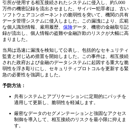
引所が使用する相互接続されたシステムに侵入し、約5,000
万件の機密記録を流出させました。サイバー犯罪者は、古い
ソフトウェアコンポーネントの脆弱性を突いて、機関の共有
データ管理システムに侵入しました。この漏洩により、広範
な個人識別情報、雇用履歴、
保険
データ、機密の金融取引記
録が流出し、個人情報の盗難や金融詐欺のリスクが大幅に高
まりました。
当局は迅速に漏洩を検知して公表し、包括的なセキュリティ
監査と封じ込め措置を開始しました。この事件は、相互接続
された政府および金融のデータシステムに起因する重大な脆
弱性を浮き彫りにし、セキュリティプロトコルを更新する緊
急の必要性を強調しました。
予防方法：
共有システムとアプリケーションに定期的にパッチを
適用して更新し、脆弱性を軽減します。
厳密なデータのセグメンテーションと強固なアクセス
制御を導入して、相互接続のリスクを最小限に抑えま
す。