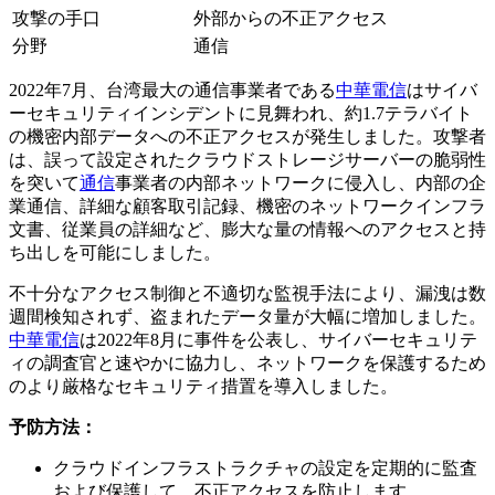
攻撃の手口
外部からの不正アクセス
分野
通信
2022年7月、台湾最大の通信事業者である
中華電信
はサイバ
ーセキュリティインシデントに見舞われ、約1.7テラバイト
の機密内部データへの不正アクセスが発生しました。攻撃者
は、誤って設定されたクラウドストレージサーバーの脆弱性
を突いて
通信
事業者の内部ネットワークに侵入し、内部の企
業通信、詳細な顧客取引記録、機密のネットワークインフラ
文書、従業員の詳細など、膨大な量の情報へのアクセスと持
ち出しを可能にしました。
不十分なアクセス制御と不適切な監視手法により、漏洩は数
週間検知されず、盗まれたデータ量が大幅に増加しました。
中華電信
は2022年8月に事件を公表し、サイバーセキュリテ
ィの調査官と速やかに協力し、ネットワークを保護するため
のより厳格なセキュリティ措置を導入しました。
予防方法：
クラウドインフラストラクチャの設定を定期的に監査
および保護して、不正アクセスを防止します。