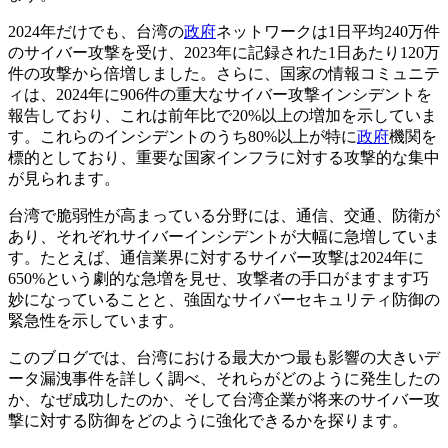
2024年だけでも、台湾の
政府
ネットワークは1日平均240万件
のサイバー攻撃を受け、2023年に記録された1日あたり120万
件の攻撃から倍増しました。さらに、国家の情報コミュニテ
ィは、2024年に906件の重大なサイバー攻撃インシデントを
報告しており、これは前年比で20%以上の増加を示していま
す。これらのインシデントのうち80%以上が特に
政府
機関を
標的としており、重要な国家インフラに対する攻撃的な集中
が見られます。
台湾で脆弱性が高まっている分野には、通信、交通、防衛が
あり、それぞれサイバーインシデントが大幅に急増していま
す。たとえば、通信業界に対するサイバー攻撃は2024年に
650%という劇的な急増を見せ、攻撃者の手口がますます巧
妙になっていることと、強固なサイバーセキュリティ防御の
緊急性を示しています。
このブログでは、台湾における最大かつ最も影響の大きいデ
ータ漏洩事件を詳しく調べ、それらがどのように発生したの
か、なぜ成功したのか、そして台湾企業が将来のサイバー攻
撃に対する防御をどのように強化できるかを探ります。