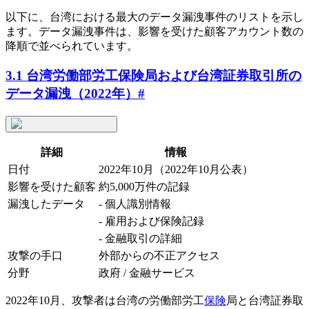
以下に、台湾における最大のデータ漏洩事件のリストを示し
ます。データ漏洩事件は、影響を受けた顧客アカウント数の
降順で並べられています。
3.1 台湾労働部労工保険局および台湾証券取引所の
データ漏洩（2022年）
#
詳細
情報
日付
2022年10月（2022年10月公表）
影響を受けた顧客
約5,000万件の記録
漏洩したデータ
- 個人識別情報
- 雇用および保険記録
- 金融取引の詳細
攻撃の手口
外部からの不正アクセス
分野
政府 / 金融サービス
2022年10月、攻撃者は台湾の労働部労工
保険
局と台湾証券取