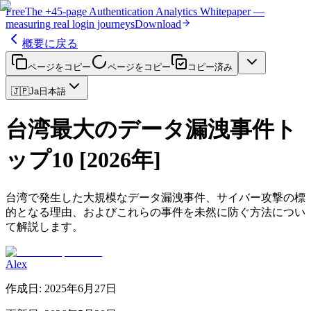
Free
The
+45-page
Authentication
Analytics Whitepaper
—
measuring real login journeys
Download
概要に戻る
ページをコピー
ページをコピー
コピー済み
🇯🇵
Ja
日本語
台湾最大のデータ漏洩事件ト
ップ10 [2026年]
台湾で発生した大規模なデータ漏洩事件、サイバー攻撃の標
的となる理由、およびこれらの事件を未然に防ぐ方法につい
て解説します。
Alex
作成日
:
2025年6月27日