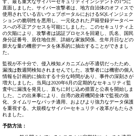
す、最も重大なサイバーセキュリティインシデントの1つに
直面しました。サイバー攻撃者は、地方自治体のオフィスで
使用されている古いウェブポータルにおけるSQLインジェク
ションの脆弱性を悪用し、一元化された戸籍登録データベー
スへの不正アクセスを可能にしました。このセキュリティ上
の欠陥により、攻撃者は認証プロセスを回避し、氏名、国民
身分証番号、居住地住所、詳細な家族関係、生年月日などの
膨大な量の機密データを体系的に抽出することができまし
た。
監視が不十分で、侵入検知メカニズムが不適切だったため、
漏洩は数週間検知されませんでした。攻撃者には機密の個人
情報を計画的に抽出する十分な時間があり、事件の深刻さが
増大しました。当局は2020年6月の定期的なセキュリティ監
査中に漏洩を発見し、直ちに封じ込め措置と公表を開始しま
した。この出来事により、台湾の政府機関全体で監視の強
化、タイムリーなパッチ適用、およびより強力なデータ保護
を重視する、大規模なサイバーセキュリティ改革がもたらさ
れました。
予防方法：