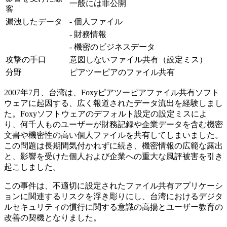
一般には非公開
客
漏洩したデータ
- 個人ファイル
- 財務情報
- 機密のビジネスデータ
攻撃の手口
意図しないファイル共有（設定ミス）
分野
ピアツーピアのファイル共有
2007年7月、台湾は、Foxyピアツーピアファイル共有ソフト
ウェアに起因する、広く報道されたデータ流出を経験しまし
た。Foxyソフトウェアのデフォルト設定の設定ミスによ
り、何千人ものユーザーが財務記録や企業データを含む機密
文書や機密性の高い個人ファイルを共有してしまいました。
この問題は長期間気付かれずに続き、機密情報の広範な露出
と、影響を受けた個人および企業への重大な風評被害を引き
起こしました。
この事件は、不適切に設定されたファイル共有アプリケーシ
ョンに関連するリスクを浮き彫りにし、台湾におけるデジタ
ルセキュリティの慣行に関する意識の高揚とユーザー教育の
改善の契機となりました。