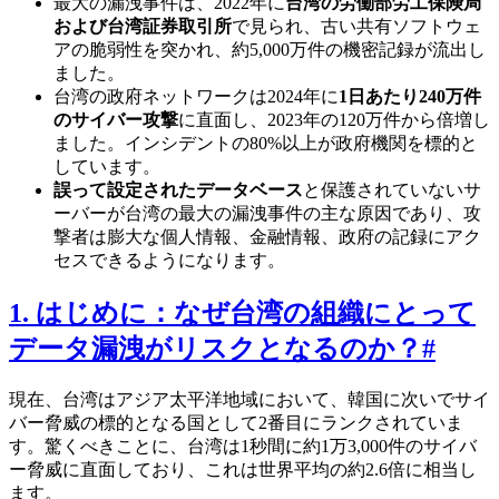
最大の漏洩事件は、2022年に
台湾の労働部労工保険局
および台湾証券取引所
で見られ、古い共有ソフトウェ
アの脆弱性を突かれ、約5,000万件の機密記録が流出し
ました。
台湾の政府ネットワークは2024年に
1日あたり240万件
のサイバー攻撃
に直面し、2023年の120万件から倍増し
ました。インシデントの80%以上が政府機関を標的と
しています。
誤って設定されたデータベース
と保護されていないサ
ーバーが台湾の最大の漏洩事件の主な原因であり、攻
撃者は膨大な個人情報、金融情報、政府の記録にアク
セスできるようになります。
1. はじめに：なぜ台湾の組織にとって
データ漏洩がリスクとなるのか？
#
現在、台湾はアジア太平洋地域において、韓国に次いでサイ
バー脅威の標的となる国として2番目にランクされていま
す。驚くべきことに、台湾は1秒間に約1万3,000件のサイバ
ー脅威に直面しており、これは世界平均の約2.6倍に相当し
ます。