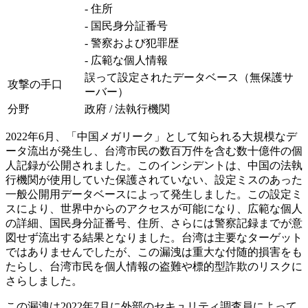
- 住所
- 国民身分証番号
- 警察および犯罪歴
- 広範な個人情報
誤って設定されたデータベース（無保護サ
攻撃の手口
ーバー）
分野
政府 / 法執行機関
2022年6月、「中国メガリーク」として知られる大規模なデ
ータ流出が発生し、台湾市民の数百万件を含む数十億件の個
人記録が公開されました。このインシデントは、中国の法執
行機関が使用していた保護されていない、設定ミスのあった
一般公開用データベースによって発生しました。この設定ミ
スにより、世界中からのアクセスが可能になり、広範な個人
の詳細、国民身分証番号、住所、さらには警察記録までが意
図せず流出する結果となりました。台湾は主要なターゲット
ではありませんでしたが、この漏洩は重大な付随的損害をも
たらし、台湾市民を個人情報の盗難や標的型詐欺のリスクに
さらしました。
この漏洩は2022年7月に外部のセキュリティ調査員によって