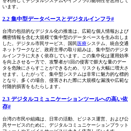
を利用してデジタルシステムやインフラの脆弱性を悪用して
います。
2.2 集中型データベースとデジタルインフラ
#
台湾の包括的なデジタル化の推進は、広範な個人情報および
機密情報を含む大規模で集中型のデータベースを生み出しま
した。デジタル市民サービス、国民
医療
システム、統合交通
ネットワークなど、政府主導の取り組みは、集中型のデジタ
ルインフラに大きく依存しています。この集中化は運用効率
を向上させる一方で、攻撃者が1回の侵害で膨大な量のデー
タを危険にさらすことができるため、リスクも大幅に増大さ
せます。したがって、集中型システムは非常に魅力的な標的
となり、多くの場合、侵害された際に大規模な漏洩や広範な
付随的損害をもたらします。
2.3 デジタルコミュニケーションツールへの高い依
存
#
台湾の市民や組織は、日常の活動、ビジネス運営、および公
共サービスのために、デジタルコミュニケーションプラット