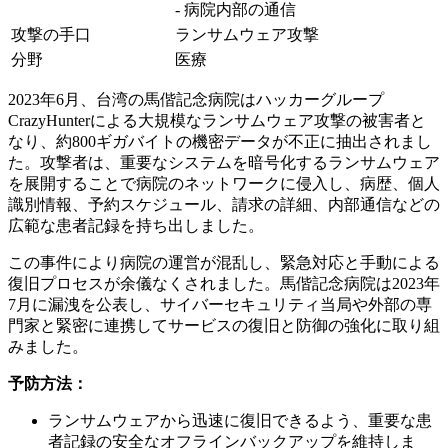
- 病院内部の通信
攻撃の手口
ランサムウェア攻撃
分野
医療
2023年6月、台湾の馬偕記念病院はハッカーグループ
CrazyHunterによる大規模なランサムウェア攻撃の被害者と
なり、約800ギガバイトの機密データが不正に抽出されまし
た。攻撃者は、重要なシステムを暗号化するランサムウェア
を展開することで病院のネットワークに侵入し、病歴、個人
識別情報、予約スケジュール、請求の詳細、内部通信などの
広範な患者記録を持ち出しました。
この事件により病院の運営が混乱し、緊急対応と手動による
復旧プロセスが余儀なくされました。馬偕記念病院は2023年
7月に漏洩を公表し、サイバーセキュリティ当局や外部の専
門家と緊密に連携してサービスの復旧と防御の強化に取り組
みました。
予防方法：
ランサムウェアから迅速に復旧できるよう、重要な患
者記録の安全なオフラインバックアップを維持しま