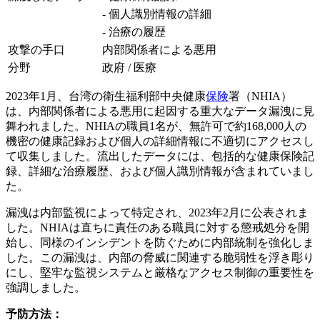
- 個人識別情報の詳細
- 治療の履歴
攻撃の手口
内部関係者による悪用
分野
政府 / 医療
2023年1月、台湾の衛生福利部中央健康
保険
署（NHIA）
は、内部関係者による悪用に起因する重大なデータ漏洩に見
舞われました。NHIAの職員1名が、無許可で約168,000人の
機密の健康記録および個人の詳細情報に不適切にアクセスし
て収集しました。流出したデータには、包括的な健康保険記
録、詳細な治療履歴、および個人識別情報が含まれていまし
た。
漏洩は内部監視によって特定され、2023年2月に公表されま
した。NHIAは直ちに責任のある職員に対する懲戒処分を開
始し、同様のインシデントを防ぐために内部統制を強化しま
した。この漏洩は、内部の脅威に関連する脆弱性を浮き彫り
にし、堅牢な監視システムと厳格なアクセス制御の重要性を
強調しました。
予防方法：