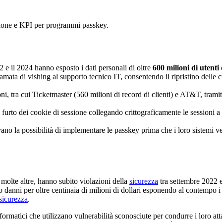
uzione e KPI per programmi passkey.
 e il 2024 hanno esposto i dati personali di oltre
600 milioni di utenti
e
amata di vishing al supporto tecnico IT, consentendo il ripristino dell
 tra cui Ticketmaster (560 milioni di record di clienti) e AT&T, tramit
urto dei cookie di sessione collegando crittograficamente le sessioni a di
vevano la possibilità di implementare le passkey prima che i loro sistem
olte altre, hanno subito violazioni della
sicurezza
tra settembre 2022 
 danni per oltre centinaia di milioni di dollari esponendo al contempo i d
sicurezza
.
formatici che utilizzano vulnerabilità sconosciute per condurre i loro at