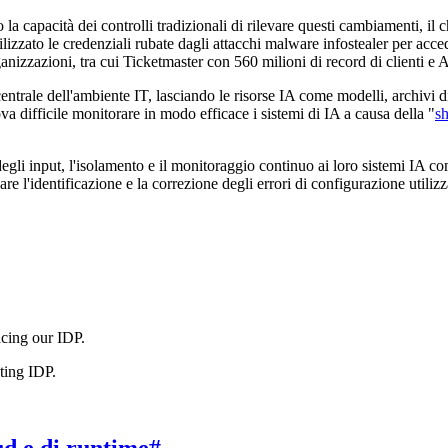
capacità dei controlli tradizionali di rilevare questi cambiamenti, il ch
ilizzato le credenziali rubate dagli attacchi malware infostealer per ac
ganizzazioni, tra cui Ticketmaster con 560 milioni di record di clienti
trale dell'ambiente IT, lasciando le risorse IA come modelli, archivi di 
ova difficile monitorare in modo efficace i sistemi di IA a causa della "
s
gli input, l'isolamento e il monitoraggio continuo ai loro sistemi IA come
e l'identificazione e la correzione degli errori di configurazione utili
cing our IDP.
ting IDP.