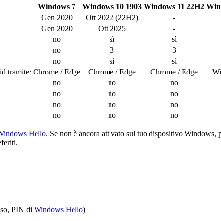
Windows 7
Windows 10 1903
Windows 11 22H2
Win
Gen 2020
Ott 2022 (22H2)
-
Gen 2020
Ott 2025
-
no
sì
sì
no
3
3
no
sì
sì
id tramite:
Chrome / Edge
Chrome / Edge
Chrome / Edge
Wi
no
no
no
no
no
no
s
no
no
no
no
no
no
Windows Hello
. Se non è ancora attivato sul tuo dispositivo Windows, p
eriti.
aso, PIN di
Windows Hello
)