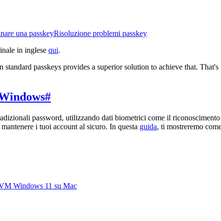
nare una passkey
Risoluzione problemi passkey
inale in inglese
qui
.
n standard passkeys provides a superior solution to achieve that. That'
u Windows
#
zionali password, utilizzando dati biometrici come il riconoscimento fa
 mantenere i tuoi account al sicuro. In questa
guida
, ti mostreremo come 
 su VM Windows 11 su Mac