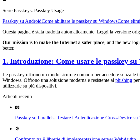
Serie Passkeys
:
Passkey Usage
Passkey su Android
Come abilitare le passkey su Windows
Come elimi
Questa pagina è stata tradotta automaticamente. Leggi la versione orig
Our mission is to make the Internet a safer place
, and the new logi
better.
1. Introduzione: Come usare le passkey s
Le passkey offrono un modo sicuro e comodo per accedere senza le tradi
Windows. Offrono una soluzione moderna e resistente al
phishing
per
utilizzarle su più dispositivi.
Articoli recenti
📖
Passkey su Parallels: Testare l'Autenticazione Cross-Device
⚙️
Confronto tra 9 librerie di implementazione server WebAuthn