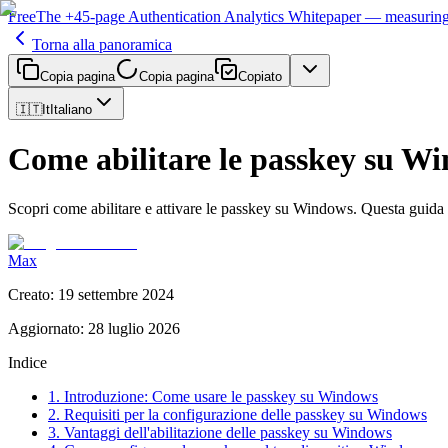
Free
The
+45-page
Authentication
Analytics Whitepaper
— measuring 
Torna alla panoramica
Copia pagina
Copia pagina
Copiato
🇮🇹
It
Italiano
Come abilitare le passkey su W
Scopri come abilitare e attivare le passkey su Windows. Questa guid
Max
Creato
:
19 settembre 2024
Aggiornato
:
28 luglio 2026
Indice
1. Introduzione: Come usare le passkey su Windows
2. Requisiti per la configurazione delle passkey su Windows
3. Vantaggi dell'abilitazione delle passkey su Windows