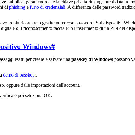
iave pubblica, garantendo che la chiave privata rimanga archiviata in m
hi di
phishing
e
furto di credenziali
. A differenza delle password tradizi
devono più ricordare o gestire numerose password. Sui dispositivi Windo
gitale o il riconoscimento facciale) o l'inserimento di un PIN del dispo
spositivo Windows
#
assaggi esatti per creare e salvare una
passkey di Windows
possono var
ta
demo di passkey
).
so, oppure dalle impostazioni dell'account.
verifica e poi seleziona OK.