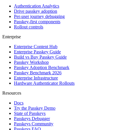
Authentication Analytics
Drive passkey adoption
Per-user journey debugging
Passkey-first components
Rollout controls
Enterprise
Enterprise Content Hub
Enterprise Passkey Guide
Build vs Buy Passkey Guide
Passkey Workshop
Passkey Adoption Benchmark
Passkey Benchmark 2026
Enterprise Infrastructure
Hardware Authenticator Rollouts
Resources
Docs
Try the Passkey Demo
State of Passkeys
Passkeys Debugger
Passkeys Community
Passkeys FAQ