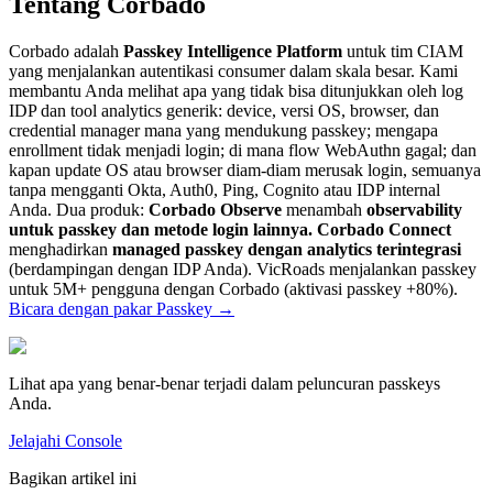
Tentang Corbado
Corbado adalah
Passkey Intelligence Platform
untuk tim CIAM
yang menjalankan autentikasi consumer dalam skala besar. Kami
membantu Anda melihat apa yang tidak bisa ditunjukkan oleh log
IDP dan tool analytics generik: device, versi OS, browser, dan
credential manager mana yang mendukung passkey; mengapa
enrollment tidak menjadi login; di mana flow WebAuthn gagal; dan
kapan update OS atau browser diam-diam merusak login, semuanya
tanpa mengganti Okta, Auth0, Ping, Cognito atau IDP internal
Anda. Dua produk:
Corbado Observe
menambah
observability
untuk passkey dan metode login lainnya.
Corbado Connect
menghadirkan
managed passkey dengan analytics terintegrasi
(berdampingan dengan IDP Anda). VicRoads menjalankan passkey
untuk 5M+ pengguna dengan Corbado (aktivasi passkey +80%).
Bicara dengan pakar Passkey
→
Lihat apa yang benar-benar terjadi dalam peluncuran passkeys
Anda.
Jelajahi Console
Bagikan artikel ini