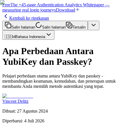
Free
The
+45-page
Authentication
Analytics Whitepaper
—
measuring real login journeys
Download
Kembali ke ringkasan
Salin halaman
Salin halaman
Tersalin
🇮🇩
Id
Bahasa Indonesia
Apa Perbedaan Antara
YubiKey dan Passkey?
Pelajari perbedaan utama antara YubiKey dan passkey -
membandingkan keamanan, kemudahan, dan penerapan untuk
membantu Anda memilih metode autentikasi yang tepat.
Vincent Delitz
Dibuat
:
27 Agustus 2024
Diperbarui
:
4 Juli 2026