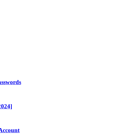
asswords
2024]
 Account