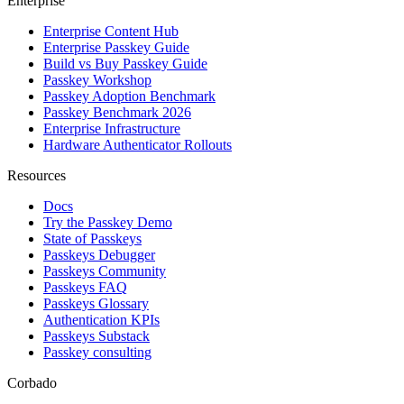
Enterprise
Enterprise Content Hub
Enterprise Passkey Guide
Build vs Buy Passkey Guide
Passkey Workshop
Passkey Adoption Benchmark
Passkey Benchmark 2026
Enterprise Infrastructure
Hardware Authenticator Rollouts
Resources
Docs
Try the Passkey Demo
State of Passkeys
Passkeys Debugger
Passkeys Community
Passkeys FAQ
Passkeys Glossary
Authentication KPIs
Passkeys Substack
Passkey consulting
Corbado