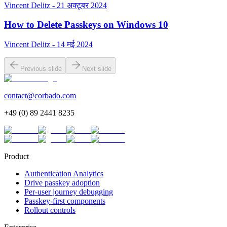
Vincent Delitz - 21 अक्टूबर 2024
How to Delete Passkeys on Windows 10
Vincent Delitz - 14 मई 2024
Previous slide
Next slide
contact@corbado.com
+49 (0) 89 2441 8235
Product
Authentication Analytics
Drive passkey adoption
Per-user journey debugging
Passkey-first components
Rollout controls