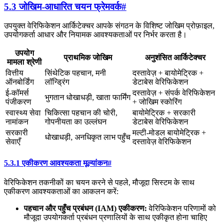
5.3 जोखिम-आधारित चयन फ्रेमवर्क
#
उपयुक्त वेरिफिकेशन आर्किटेक्चर आपके संगठन के विशिष्ट जोखिम प्रोफ़ाइल,
उपयोगकर्ता आधार और नियामक आवश्यकताओं पर निर्भर करता है।
उपयोग
प्राथमिक जोखिम
अनुशंसित आर्किटेक्चर
मामला श्रेणी
वित्तीय
सिंथेटिक पहचान, मनी
दस्तावेज़ + बायोमेट्रिक +
ऑनबोर्डिंग
लॉन्ड्रिंग
डेटाबेस वेरिफिकेशन
ई-कॉमर्स
दस्तावेज़ + संपर्क वेरिफिकेशन
भुगतान धोखाधड़ी, खाता फार्मिंग
पंजीकरण
+ जोखिम स्कोरिंग
स्वास्थ्य सेवा
चिकित्सा पहचान की चोरी,
बायोमेट्रिक + सरकारी
नामांकन
गोपनीयता का उल्लंघन
डेटाबेस वेरिफिकेशन
सरकारी
मल्टी-मोडल बायोमेट्रिक +
धोखाधड़ी, अनधिकृत लाभ पहुँच
सेवाएँ
दस्तावेज़ वेरिफिकेशन
5.3.1 एकीकरण आवश्यकता मूल्यांकन
#
वेरिफिकेशन तकनीकों का चयन करने से पहले, मौजूदा सिस्टम के साथ
एकीकरण आवश्यकताओं का आकलन करें:
पहचान और पहुँच प्रबंधन (IAM) एकीकरण:
वेरिफिकेशन परिणामों को
मौजूदा उपयोगकर्ता प्रबंधन प्रणालियों के साथ एकीकृत होना चाहिए