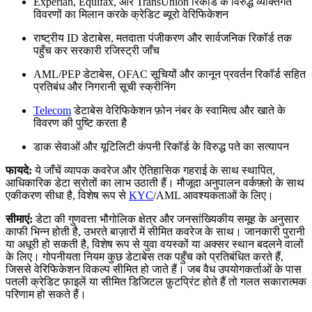
Experian, Equifax, और TransUnion रिकॉर्ड के विरुद्ध व्यक्तिगत
विवरणों का मिलान करके क्रेडिट ब्यूरो वेरिफिकेशन
राष्ट्रीय ID डेटाबेस, मतदाता पंजीकरण और सार्वजनिक रिकॉर्ड तक
पहुँच कर सरकारी रजिस्ट्री जाँच
AML/PEP डेटाबेस, OFAC सूचियों और कानून प्रवर्तन रिकॉर्ड सहित
प्रतिबंध और निगरानी सूची स्क्रीनिंग
Telecom
डेटाबेस वेरिफिकेशन फ़ोन नंबर के स्वामित्व और खाते के
विवरण की पुष्टि करता है
डाक सेवाओं और यूटिलिटी कंपनी रिकॉर्ड के विरुद्ध पते का सत्यापन
फायदे:
ये जाँचें व्यापक कवरेज और ऐतिहासिक गहराई के साथ स्थापित,
आधिकारिक डेटा स्रोतों का लाभ उठाती हैं। मौजूदा अनुपालन वर्कफ़्लो के साथ
एकीकरण सीधा है, विशेष रूप से
KYC
/AML आवश्यकताओं के लिए।
सीमाएं:
डेटा की गुणवत्ता भौगोलिक क्षेत्र और जनसांख्यिकीय समूह के अनुसार
काफी भिन्न होती है, उभरते बाज़ारों में सीमित कवरेज के साथ। जानकारी पुरानी
या अधूरी हो सकती है, विशेष रूप से युवा वयस्कों या अक्सर स्थान बदलने वालों
के लिए। गोपनीयता नियम कुछ डेटाबेस तक पहुँच को प्रतिबंधित करते हैं,
जिससे वेरिफिकेशन विकल्प सीमित हो जाते हैं। जब वैध उपयोगकर्ताओं के पास
पतली क्रेडिट फ़ाइलें या सीमित डिजिटल फ़ुटप्रिंट होते हैं तो गलत सकारात्मक
परिणाम हो सकते हैं।