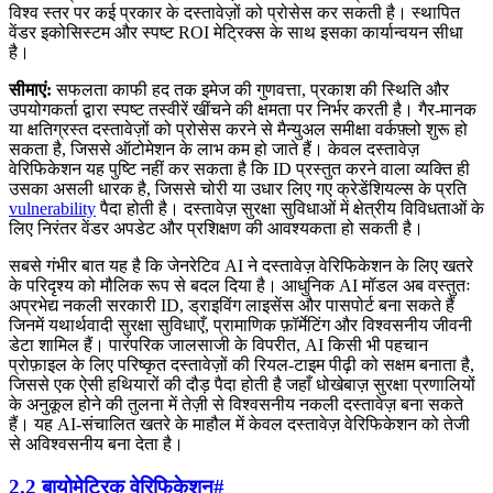
विश्व स्तर पर कई प्रकार के दस्तावेज़ों को प्रोसेस कर सकती है। स्थापित
वेंडर इकोसिस्टम और स्पष्ट ROI मेट्रिक्स के साथ इसका कार्यान्वयन सीधा
है।
सीमाएं:
सफलता काफी हद तक इमेज की गुणवत्ता, प्रकाश की स्थिति और
उपयोगकर्ता द्वारा स्पष्ट तस्वीरें खींचने की क्षमता पर निर्भर करती है। गैर-मानक
या क्षतिग्रस्त दस्तावेज़ों को प्रोसेस करने से मैन्युअल समीक्षा वर्कफ़्लो शुरू हो
सकता है, जिससे ऑटोमेशन के लाभ कम हो जाते हैं। केवल दस्तावेज़
वेरिफिकेशन यह पुष्टि नहीं कर सकता है कि ID प्रस्तुत करने वाला व्यक्ति ही
उसका असली धारक है, जिससे चोरी या उधार लिए गए क्रेडेंशियल्स के प्रति
vulnerability
पैदा होती है। दस्तावेज़ सुरक्षा सुविधाओं में क्षेत्रीय विविधताओं के
लिए निरंतर वेंडर अपडेट और प्रशिक्षण की आवश्यकता हो सकती है।
सबसे गंभीर बात यह है कि जेनरेटिव AI ने दस्तावेज़ वेरिफिकेशन के लिए खतरे
के परिदृश्य को मौलिक रूप से बदल दिया है। आधुनिक AI मॉडल अब वस्तुतः
अप्रभेद्य नकली सरकारी ID, ड्राइविंग लाइसेंस और पासपोर्ट बना सकते हैं
जिनमें यथार्थवादी सुरक्षा सुविधाएँ, प्रामाणिक फ़ॉर्मेटिंग और विश्वसनीय जीवनी
डेटा शामिल हैं। पारंपरिक जालसाजी के विपरीत, AI किसी भी पहचान
प्रोफ़ाइल के लिए परिष्कृत दस्तावेज़ों की रियल-टाइम पीढ़ी को सक्षम बनाता है,
जिससे एक ऐसी हथियारों की दौड़ पैदा होती है जहाँ धोखेबाज़ सुरक्षा प्रणालियों
के अनुकूल होने की तुलना में तेज़ी से विश्वसनीय नकली दस्तावेज़ बना सकते
हैं। यह AI-संचालित खतरे के माहौल में केवल दस्तावेज़ वेरिफिकेशन को तेजी
से अविश्वसनीय बना देता है।
2.2 बायोमेट्रिक वेरिफिकेशन
#