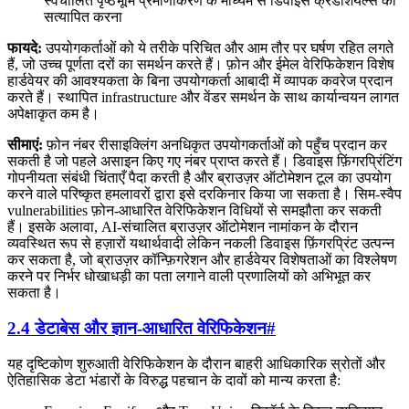
स्वचालित पृष्ठभूमि प्रमाणीकरण के माध्यम से डिवाइस क्रेडेंशियल्स को
सत्यापित करना
फायदे:
उपयोगकर्ताओं को ये तरीके परिचित और आम तौर पर घर्षण रहित लगते
हैं, जो उच्च पूर्णता दरों का समर्थन करते हैं। फ़ोन और ईमेल वेरिफिकेशन विशेष
हार्डवेयर की आवश्यकता के बिना उपयोगकर्ता आबादी में व्यापक कवरेज प्रदान
करते हैं। स्थापित infrastructure और वेंडर समर्थन के साथ कार्यान्वयन लागत
अपेक्षाकृत कम है।
सीमाएं:
फ़ोन नंबर रीसाइक्लिंग अनधिकृत उपयोगकर्ताओं को पहुँच प्रदान कर
सकती है जो पहले असाइन किए गए नंबर प्राप्त करते हैं। डिवाइस फ़िंगरप्रिंटिंग
गोपनीयता संबंधी चिंताएँ पैदा करती है और ब्राउज़र ऑटोमेशन टूल का उपयोग
करने वाले परिष्कृत हमलावरों द्वारा इसे दरकिनार किया जा सकता है। सिम-स्वैप
vulnerabilities फ़ोन-आधारित वेरिफिकेशन विधियों से समझौता कर सकती
हैं। इसके अलावा, AI-संचालित ब्राउज़र ऑटोमेशन नामांकन के दौरान
व्यवस्थित रूप से हज़ारों यथार्थवादी लेकिन नकली डिवाइस फ़िंगरप्रिंट उत्पन्न
कर सकता है, जो ब्राउज़र कॉन्फ़िगरेशन और हार्डवेयर विशेषताओं का विश्लेषण
करने पर निर्भर धोखाधड़ी का पता लगाने वाली प्रणालियों को अभिभूत कर
सकता है।
2.4 डेटाबेस और ज्ञान-आधारित वेरिफिकेशन
#
यह दृष्टिकोण शुरुआती वेरिफिकेशन के दौरान बाहरी आधिकारिक स्रोतों और
ऐतिहासिक डेटा भंडारों के विरुद्ध पहचान के दावों को मान्य करता है: