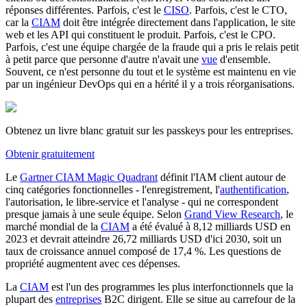
réponses différentes. Parfois, c'est le
CISO
. Parfois, c'est le CTO,
car la
CIAM
doit être intégrée directement dans l'application, le site
web et les API qui constituent le produit. Parfois, c'est le CPO.
Parfois, c'est une équipe chargée de la fraude qui a pris le relais petit
à petit parce que personne d'autre n'avait une
vue
d'ensemble.
Souvent, ce n'est personne du tout et le système est maintenu en vie
par un ingénieur DevOps qui en a hérité il y a trois réorganisations.
Obtenez un livre blanc gratuit sur les passkeys pour les entreprises.
Obtenir gratuitement
Le
Gartner CIAM Magic Quadrant
définit l'IAM client autour de
cinq catégories fonctionnelles - l'enregistrement, l'
authentification
,
l'autorisation, le libre-service et l'analyse - qui ne correspondent
presque jamais à une seule équipe. Selon
Grand View Research
, le
marché mondial de la
CIAM
a été évalué à 8,12 milliards USD en
2023 et devrait atteindre 26,72 milliards USD d'ici 2030, soit un
taux de croissance annuel composé de 17,4 %. Les questions de
propriété augmentent avec ces dépenses.
La
CIAM
est l'un des programmes les plus interfonctionnels que la
plupart des
entreprises
B2C dirigent. Elle se situe au carrefour de la