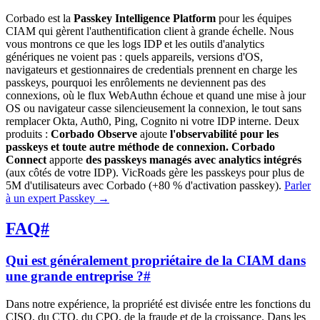
Corbado est la
Passkey Intelligence Platform
pour les équipes
CIAM qui gèrent l'authentification client à grande échelle. Nous
vous montrons ce que les logs IDP et les outils d'analytics
génériques ne voient pas : quels appareils, versions d'OS,
navigateurs et gestionnaires de credentials prennent en charge les
passkeys, pourquoi les enrôlements ne deviennent pas des
connexions, où le flux WebAuthn échoue et quand une mise à jour
OS ou navigateur casse silencieusement la connexion, le tout sans
remplacer Okta, Auth0, Ping, Cognito ni votre IDP interne. Deux
produits :
Corbado Observe
ajoute
l'observabilité pour les
passkeys et toute autre méthode de connexion.
Corbado
Connect
apporte
des passkeys managés avec analytics intégrés
(aux côtés de votre IDP). VicRoads gère les passkeys pour plus de
5M d'utilisateurs avec Corbado (+80 % d'activation passkey).
Parler
à un expert Passkey
→
FAQ
#
Qui est généralement propriétaire de la CIAM dans
une grande entreprise ?
#
Dans notre expérience, la propriété est divisée entre les fonctions du
CISO, du CTO, du CPO, de la fraude et de la croissance. Dans les