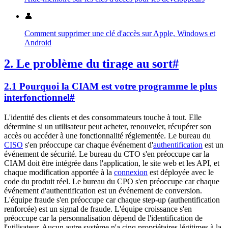
👤
Comment supprimer une clé d'accès sur Apple, Windows et
Android
2. Le problème du tirage au sort
#
2.1 Pourquoi la CIAM est votre programme le plus
interfonctionnel
#
L'identité des clients et des consommateurs touche à tout. Elle
détermine si un utilisateur peut acheter, renouveler, récupérer son
accès ou accéder à une fonctionnalité réglementée. Le bureau du
CISO
s'en préoccupe car chaque événement d'
authentification
est un
événement de sécurité. Le bureau du CTO s'en préoccupe car la
CIAM doit être intégrée dans l'application, le site web et les API, et
chaque modification apportée à la
connexion
est déployée avec le
code du produit réel. Le bureau du CPO s'en préoccupe car chaque
événement d'authentification est un événement de conversion.
L'équipe fraude s'en préoccupe car chaque step-up (authentification
renforcée) est un signal de fraude. L'équipe croissance s'en
préoccupe car la personnalisation dépend de l'identification de
l'utilisateur. Aucun autre système n'a cinq propriétaires légitimes à la