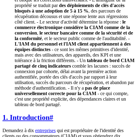
propriété se traduit par
des déploiements de clés d'accès
bloqués à une adoption de 5 à 15 %
, des parcours de
récupération décousus et une réponse lente aux régressions
côté client. - Le secteur d'activité détermine la réponse :
le
commerce électronique considère la CIAM comme de la
conversion
,
le secteur bancaire comme de la sécurité et de
la conformité
, et le secteur public comme de l'auditabilité. -
L'IAM du personnel et l'IAM client appartiennent à des
équipes distinctes
- ce sont les mêmes primitives d'identité,
mais avec des utilisateurs, des appareils, des KPI et une
tolérance à la friction différents. - Un
tableau de bord CIAM
partagé de cinq indicateurs
comble les lacunes : succès de
connexion par cohorte, délai avant la première action
authentifiée, portée des clés d'accès par rapport à leur
utilisation, succès du parcours de récupération, et abandon par
méthode d'authentification. - Il n'y a
pas de place
universellement correcte pour la CIAM
- ce qui compte,
c'est une propriété explicite, des dépendances claires et un
tableau de bord partagé.
1. Introduction
#
Demandez à dix
entreprises
qui est propriétaire de l'identité des
clients ou des consommateurs (CIAM) et vous obtiendrez dix