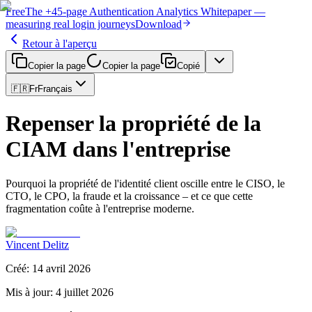
Free
The
+45-page
Authentication
Analytics Whitepaper
—
measuring real login journeys
Download
Retour à l'aperçu
Copier la page
Copier la page
Copié
🇫🇷
Fr
Français
Repenser la propriété de la
CIAM dans l'entreprise
Pourquoi la propriété de l'identité client oscille entre le CISO, le
CTO, le CPO, la fraude et la croissance – et ce que cette
fragmentation coûte à l'entreprise moderne.
Vincent Delitz
Créé
:
14 avril 2026
Mis à jour
:
4 juillet 2026