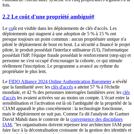
fois.
2.2 Le coût d'une propriété ambiguë
#
Le
co
ût est visible dans les déploiements de clés d'accès. Les
déploiements qui stagnent à une adoption de 5 % à 15 % ont
presque toujours un point commun : aucun propriétaire unique n'a
piloté le déploiement de bout en bout. La sécurité a financé le projet
pilote, le produit possédait l'interface utilisateur (UI), l'informatique
possédait l'IdP, l'équipe fraude possédait le renforcement (step-up) et
personne ne s'est occupé d'encourager la cohorte, ce qui stimule
réellement l'inscription. Le programme a avancé au rythme du
propriétaire le plus lent.
Le
FIDO Alliance 2024 Online Authentication Barometer
a révélé
que la familiarité avec les
clés d'accès
a atteint 57 % à l'échelle
mondiale, et 42 % des personnes interrogées familières avec les
clés
d'accès
les avaient activées sur au moins un compte. L'écart entre la
sensibilisation et l'activation est là où l'ambiguïté de la propriété de la
CIAM apparaît le plus concrètement : la technologie fonctionne,
mais le déploiement ne suit pas. Comme l'a dit l'analyste de Gartner
David Mahdi dans le contexte de la
convergence des disciplines
IAM
, "les organisations doivent repenser leur architecture IAM pour
faire face à la décentralisation croissante de la gestion des identités et