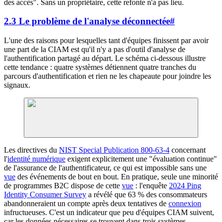
des accès". Sans un propriétaire, cette refonte n'a pas lieu.
2.3 Le problème de l'analyse déconnectée
#
L'une des raisons pour lesquelles tant d'équipes finissent par avoir
une part de la CIAM est qu'il n'y a pas d'outil d'analyse de
l'authentification partagé au départ. Le schéma ci-dessous illustre
cette tendance : quatre systèmes détiennent quatre tranches du
parcours d'authentification et rien ne les chapeaute pour joindre les
signaux.
Les directives du
NIST Special Publication 800-63-4
concernant
l'
identité numérique
exigent explicitement une "évaluation continue"
de l'assurance de l'authentificateur, ce qui est impossible sans une
vue
des événements de bout en bout. En pratique, seule une minorité
de programmes B2C dispose de cette
vue
: l'enquête
2024 Ping
Identity Consumer Survey
a révélé que 63 % des consommateurs
abandonneraient un compte après deux tentatives de
connexion
infructueuses. C'est un indicateur que peu d'équipes CIAM suivent,
car les données nécessaires se trouvent dans trois systèmes