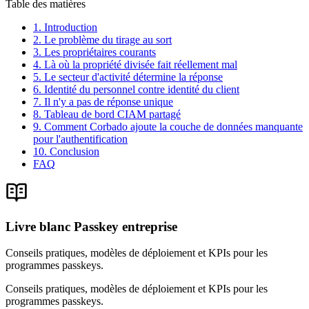
Table des matières
1. Introduction
2. Le problème du tirage au sort
3. Les propriétaires courants
4. Là où la propriété divisée fait réellement mal
5. Le secteur d'activité détermine la réponse
6. Identité du personnel contre identité du client
7. Il n'y a pas de réponse unique
8. Tableau de bord CIAM partagé
9. Comment Corbado ajoute la couche de données manquante
pour l'authentification
10. Conclusion
FAQ
Livre blanc Passkey entreprise
Conseils pratiques, modèles de déploiement et KPIs pour les
programmes passkeys.
Conseils pratiques, modèles de déploiement et KPIs pour les
programmes passkeys.