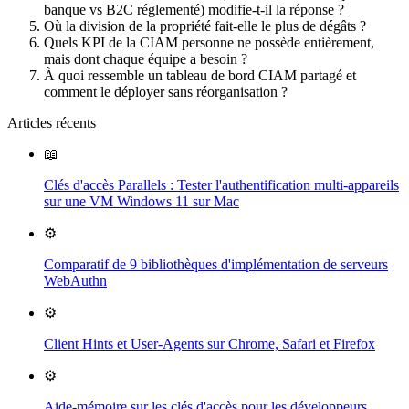
banque vs B2C réglementé) modifie-t-il la réponse ?
Où la division de la propriété fait-elle le plus de dégâts ?
Quels KPI de la CIAM personne ne possède entièrement,
mais dont chaque équipe a besoin ?
À quoi ressemble un tableau de bord CIAM partagé et
comment le déployer sans réorganisation ?
Articles récents
📖
Clés d'accès Parallels : Tester l'authentification multi-appareils
sur une VM Windows 11 sur Mac
⚙️
Comparatif de 9 bibliothèques d'implémentation de serveurs
WebAuthn
⚙️
Client Hints et User-Agents sur Chrome, Safari et Firefox
⚙️
Aide-mémoire sur les clés d'accès pour les développeurs