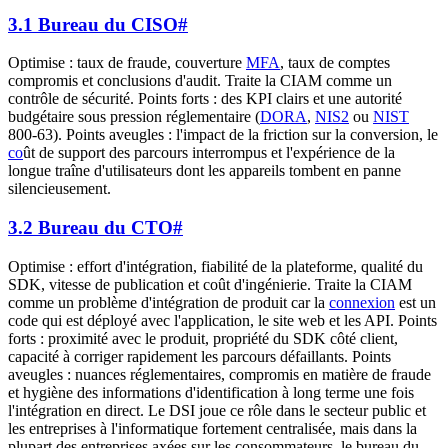
3.1 Bureau du CISO
#
Optimise : taux de fraude, couverture
MFA
, taux de comptes
compromis et conclusions d'audit. Traite la CIAM comme un
contrôle de sécurité. Points forts : des KPI clairs et une autorité
budgétaire sous pression réglementaire (
DORA
,
NIS2
ou
NIST
800-63). Points aveugles : l'impact de la friction sur la conversion, le
co
ût de support des parcours interrompus et l'expérience de la
longue traîne d'utilisateurs dont les appareils tombent en panne
silencieusement.
3.2 Bureau du CTO
#
Optimise : effort d'intégration, fiabilité de la plateforme, qualité du
SDK, vitesse de publication et coût d'ingénierie. Traite la CIAM
comme un problème d'intégration de produit car la
connexion
est un
code qui est déployé avec l'application, le site web et les API. Points
forts : proximité avec le produit, propriété du SDK côté client,
capacité à corriger rapidement les parcours défaillants. Points
aveugles : nuances réglementaires, compromis en matière de fraude
et hygiène des informations d'identification à long terme une fois
l'intégration en direct. Le DSI joue ce rôle dans le secteur public et
les entreprises à l'informatique fortement centralisée, mais dans la
plupart des entreprises axées sur les consommateurs, le bureau du