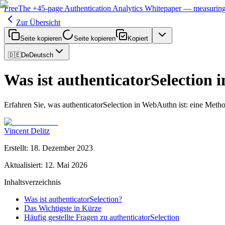
Free
The
+45-page
Authentication
Analytics Whitepaper
— measuring 
Zur Übersicht
Seite kopieren
Seite kopieren
Kopiert
🇩🇪
De
Deutsch
Was ist authenticatorSelection
Erfahren Sie, was authenticatorSelection in WebAuthn ist: eine Meth
Vincent Delitz
Erstellt
:
18. Dezember 2023
Aktualisiert
:
12. Mai 2026
Inhaltsverzeichnis
Was ist authenticatorSelection?
Das Wichtigste in Kürze
Häufig gestellte Fragen zu authenticatorSelection