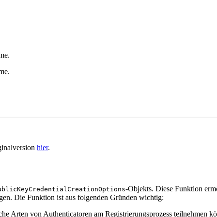
me.
me.
ginalversion
hier
.
-Objekts. Diese Funktion ermö
ublicKeyCredentialCreationOptions
gen. Die Funktion ist aus folgenden Gründen wichtig:
che Arten von Authenticatoren am Registrierungsprozess teilnehmen k