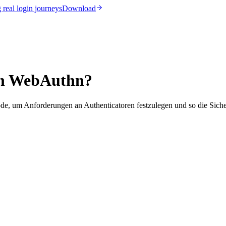
real login journeys
Download
 in WebAuthn?
ode, um Anforderungen an Authenticatoren festzulegen und so die Siche