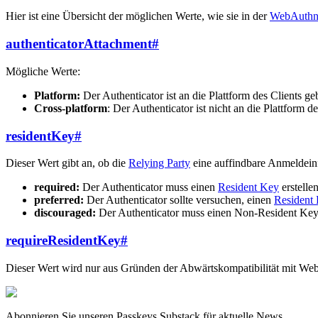
Hier ist eine Übersicht der möglichen Werte, wie sie in der
WebAuthn-
authenticatorAttachment
#
Mögliche Werte:
Platform:
Der Authenticator ist an die Plattform des Clients g
Cross-platform
: Der Authenticator ist nicht an die Plattfor
residentKey
#
Dieser Wert gibt an, ob die
Relying Party
eine auffindbare Anmeldeinf
required:
Der Authenticator muss einen
Resident Key
erstelle
preferred:
Der Authenticator sollte versuchen, einen
Resident
discouraged:
Der Authenticator muss einen Non-Resident Key er
requireResidentKey
#
Dieser Wert wird nur aus Gründen der Abwärtskompatibilität mit Web
Abonnieren Sie unseren Passkeys Substack für aktuelle News.