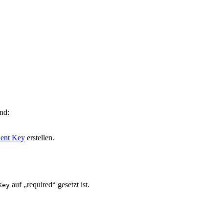
.
nd:
dent Key
erstellen.
auf „required“ gesetzt ist.
Key