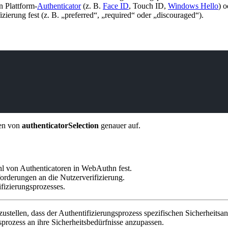
n Plattform-
Authenticator
(z. B.
Face ID
, Touch ID,
Windows Hello
) 
zierung fest (z. B. „preferred“, „required“ oder „discouraged“).
nen von
authenticatorSelection
genauer auf.
l von Authenticatoren in WebAuthn fest.
orderungen an die Nutzerverifizierung.
fizierungsprozesses.
ustellen, dass der Authentifizierungsprozess spezifischen Sicherheit
ngsprozess an ihre Sicherheitsbedürfnisse anzupassen.