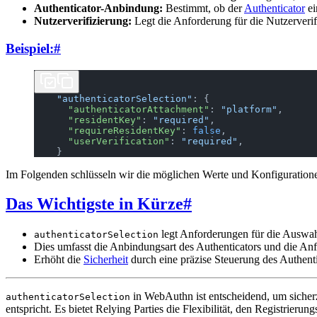
Authenticator-Anbindung:
Bestimmt, ob der
Authenticator
ei
Nutzerverifizierung:
Legt die Anforderung für die Nutzerverifi
Beispiel:
#
    "authenticatorSelection"
: {
      "authenticatorAttachment"
: 
"platform"
,
      "residentKey"
: 
"required"
,
      "requireResidentKey"
: 
false
,
      "userVerification"
: 
"required"
,
    }
Im Folgenden schlüsseln wir die möglichen Werte und Konfiguratio
Das Wichtigste in Kürze
#
legt Anforderungen für die Auswah
authenticatorSelection
Dies umfasst die Anbindungsart des Authenticators und die Anf
Erhöht die
Sicherheit
durch eine präzise Steuerung des Authenti
in WebAuthn ist entscheidend, um sicherz
authenticatorSelection
entspricht. Es bietet Relying Parties die Flexibilität, den Registrieru