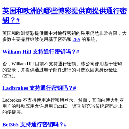
英国和欧洲的哪些博彩提供商提供通行密
钥？
#
英国和欧洲博彩提供商中对通行密钥的采用仍然非常有限，大
多数主要品牌继续使用基于密码和
2FA
的系统。
William Hill 支持通行密钥吗？
#
否，William Hill 目前不支持通行密钥。该公司使用基于密码
的登录，并提供通过电子邮件进行的可选双因素身份验证
(2FA)。
Ladbrokes 支持通行密钥吗？
#
Ladbrokes 不支持使用通行密钥登录。然而，其面向澳大利亚
用户的移动应用允许启用 FaceID，该功能充当传统密码之上
的便捷层。
Bet365 支持通行密钥吗？
#