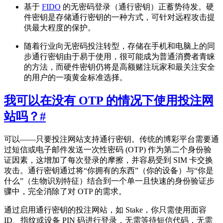
基于
FIDO
的无密码登录（通行密钥）正蓄势待发。硬
件密钥是存储通行密钥的一种方式，可针对远程攻击提
供最大程度的保护。
随着行业向无密码投注转型，存储在手机和电脑上的同
步通行密钥由于易于使用，很可能成为普通消费者青睐
的方法，而硬件密钥仍将是高额赌注玩家和最关注安全
的用户的一项黄金标准选择。
我可以在没有 OTP 的情况下使用投注网
站吗？
#
可以——只要投注网站支持通行密钥。传统的博彩平台需要通
过短信或电子邮件发送一次性密码 (OTP) 作为第二个身份验
证因素，这增加了每次登录的摩擦，并容易受到 SIM 卡交换
攻击。通行密钥通过将“你拥有的东西”（你的设备）与“你是
什么”（生物识别特征）结合到一个单一且快速的身份验证步
骤中，完全消除了对 OTP 的需求。
通过启用通行密钥的投注网站，如 Stake，你只需使用面容
ID、指纹或设备 PIN 码进行登录，无需等待短信代码，无需