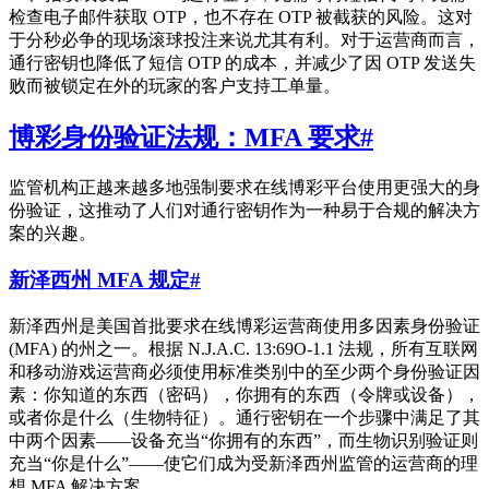
检查电子邮件获取 OTP，也不存在 OTP 被截获的风险。这对
于分秒必争的现场滚球投注来说尤其有利。对于运营商而言，
通行密钥也降低了短信 OTP 的成本，并减少了因 OTP 发送失
败而被锁定在外的玩家的客户支持工单量。
博彩身份验证法规：MFA 要求
#
监管机构正越来越多地强制要求在线博彩平台使用更强大的身
份验证，这推动了人们对通行密钥作为一种易于合规的解决方
案的兴趣。
新泽西州 MFA 规定
#
新泽西州是美国首批要求在线博彩运营商使用多因素身份验证
(MFA) 的州之一。根据 N.J.A.C. 13:69O-1.1 法规，所有互联网
和移动游戏运营商必须使用标准类别中的至少两个身份验证因
素：你知道的东西（密码），你拥有的东西（令牌或设备），
或者你是什么（生物特征）。通行密钥在一个步骤中满足了其
中两个因素——设备充当“你拥有的东西”，而生物识别验证则
充当“你是什么”——使它们成为受新泽西州监管的运营商的理
想 MFA 解决方案。