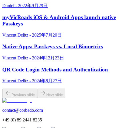
Daniel - 2022年9月29日
myVicRoads iOS & Android Apps launch native
Passkeys
Vincent Delitz - 2025年7月20日
Native Apps: Passkeys vs. Local Biometrics
Vincent Delitz - 2024年12月23日
QR Code Login Methods and Authentication
Vincent Delitz - 2024年8月27日
Previous slide
Next slide
contact@corbado.com
+49 (0) 89 2441 8235