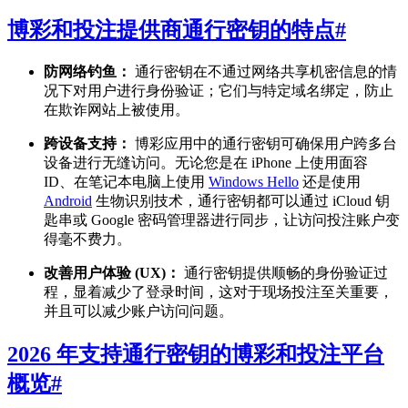
博彩和投注提供商通行密钥的特点
#
防网络钓鱼：
通行密钥在不通过网络共享机密信息的情
况下对用户进行身份验证；它们与特定域名绑定，防止
在欺诈网站上被使用。
跨设备支持：
博彩应用中的通行密钥可确保用户跨多台
设备进行无缝访问。无论您是在 iPhone 上使用面容
ID、在笔记本电脑上使用
Windows Hello
还是使用
Android
生物识别技术，通行密钥都可以通过 iCloud 钥
匙串或 Google 密码管理器进行同步，让访问投注账户变
得毫不费力。
改善用户体验 (UX)：
通行密钥提供顺畅的身份验证过
程，显着减少了登录时间，这对于现场投注至关重要，
并且可以减少账户访问问题。
2026 年支持通行密钥的博彩和投注平台
概览
#