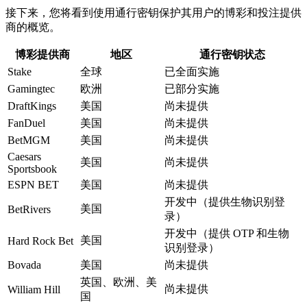
接下来，您将看到使用通行密钥保护其用户的博彩和投注提供
商的概览。
博彩提供商
地区
通行密钥状态
Stake
全球
已全面实施
Gamingtec
欧洲
已部分实施
DraftKings
美国
尚未提供
FanDuel
美国
尚未提供
BetMGM
美国
尚未提供
Caesars
美国
尚未提供
Sportsbook
ESPN BET
美国
尚未提供
开发中（提供生物识别登
美国
BetRivers
录）
开发中（提供 OTP 和生物
美国
Hard Rock Bet
识别登录）
Bovada
美国
尚未提供
英国、欧洲、美
尚未提供
William Hill
国