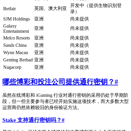
开发中（提供生物识别登
英国、澳大利亚
Betfair
录）
SJM Holdings
亚洲
尚未提供
Galaxy
亚洲
尚未提供
Entertainment
Melco Resorts
亚洲
尚未提供
Sands China
亚洲
尚未提供
Wynn Macau
亚洲
尚未提供
Genting Berhad
亚洲
尚未提供
Nagacorp
亚洲
尚未提供
哪些博彩和投注公司提供通行密钥？
#
虽然在线博彩和 iGaming 行业对通行密钥的采用仍处于早期阶
段，但一些主要参与者已经开始实施这项技术，而大多数大型
运营商仍然依赖较旧的身份验证方法。
Stake 支持通行密钥吗？
#