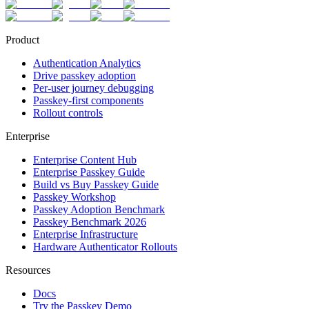
Product
Authentication Analytics
Drive passkey adoption
Per-user journey debugging
Passkey-first components
Rollout controls
Enterprise
Enterprise Content Hub
Enterprise Passkey Guide
Build vs Buy Passkey Guide
Passkey Workshop
Passkey Adoption Benchmark
Passkey Benchmark 2026
Enterprise Infrastructure
Hardware Authenticator Rollouts
Resources
Docs
Try the Passkey Demo