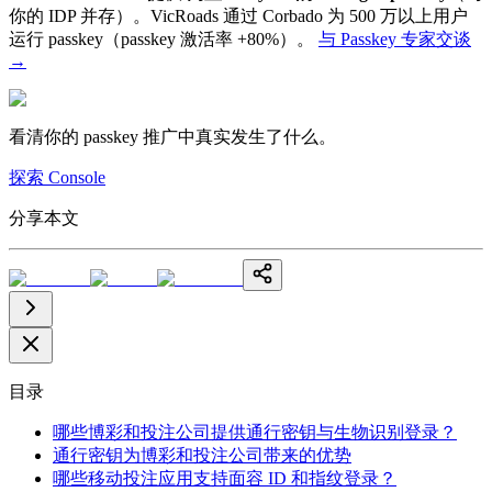
你的 IDP 并存）。VicRoads 通过 Corbado 为 500 万以上用户
运行 passkey（passkey 激活率 +80%）。
与 Passkey 专家交谈
→
看清你的 passkey 推广中真实发生了什么。
探索 Console
分享本文
目录
哪些博彩和投注公司提供通行密钥与生物识别登录？
通行密钥为博彩和投注公司带来的优势
哪些移动投注应用支持面容 ID 和指纹登录？