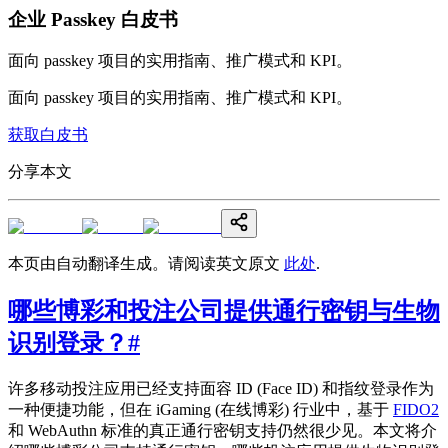
企业 Passkey 白皮书
面向 passkey 项目的实用指南、推广模式和 KPI。
面向 passkey 项目的实用指南、推广模式和 KPI。
获取白皮书
分享本文
本页由自动翻译生成。请阅读英文原文
此处
.
哪些博彩和投注公司提供通行密钥与生物
识别登录？
#
许多移动投注应用已经支持面容 ID (Face ID) 和指纹登录作为
一种便捷功能，但在 iGaming (在线博彩) 行业中，基于
FIDO2
和 WebAuthn 标准的真正通行密钥支持仍然很少见。本文将介