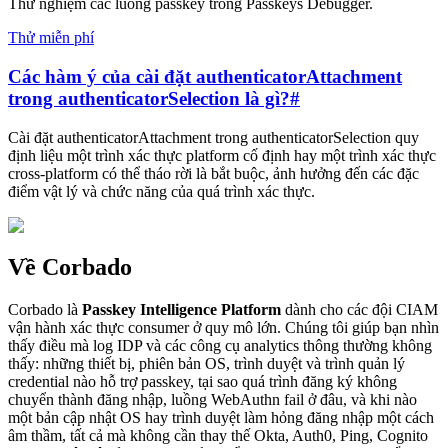
Thử nghiệm các luồng passkey trong Passkeys Debugger.
Thử miễn phí
Các hàm ý của cài đặt authenticatorAttachment
trong authenticatorSelection là gì?
#
Cài đặt authenticatorAttachment trong authenticatorSelection quy
định liệu một trình xác thực platform cố định hay một trình xác thực
cross-platform có thể tháo rời là bắt buộc, ảnh hưởng đến các đặc
điểm vật lý và chức năng của quá trình xác thực.
Về Corbado
Corbado là
Passkey Intelligence Platform
dành cho các đội CIAM
vận hành xác thực consumer ở quy mô lớn. Chúng tôi giúp bạn nhìn
thấy điều mà log IDP và các công cụ analytics thông thường không
thấy: những thiết bị, phiên bản OS, trình duyệt và trình quản lý
credential nào hỗ trợ passkey, tại sao quá trình đăng ký không
chuyển thành đăng nhập, luồng WebAuthn fail ở đâu, và khi nào
một bản cập nhật OS hay trình duyệt làm hỏng đăng nhập một cách
âm thầm, tất cả mà không cần thay thế Okta, Auth0, Ping, Cognito