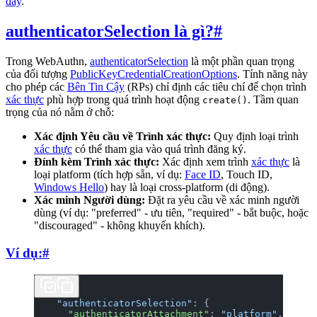
đây
.
authenticatorSelection là gì?
#
Trong WebAuthn,
authenticatorSelection
là một phần quan trọng
của đối tượng
PublicKeyCredentialCreationOptions
. Tính năng này
cho phép các
Bên Tin Cậy
(RPs) chỉ định các tiêu chí để chọn trình
xác thực
phù hợp trong quá trình hoạt động
. Tầm quan
create()
trọng của nó nằm ở chỗ:
Xác định Yêu cầu về Trình xác thực:
Quy định loại trình
xác thực
có thể tham gia vào quá trình đăng ký.
Đính kèm Trình xác thực:
Xác định xem trình
xác thực
là
loại platform (tích hợp sẵn, ví dụ:
Face ID
, Touch ID,
Windows Hello
) hay là loại cross-platform (di động).
Xác minh Người dùng:
Đặt ra yêu cầu về xác minh người
dùng (ví dụ: "preferred" - ưu tiên, "required" - bắt buộc, hoặc
"discouraged" - không khuyến khích).
Ví dụ:
#
    "authenticatorSelection"
: {
      "authenticatorAttachment"
: 
"platform"
,