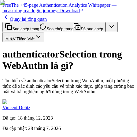
Free
The
+45-page
Authentication
Analytics Whitepaper
—
measuring real login journeys
Download
Quay lại tổng quan
Sao chép trang
Sao chép trang
Đã sao chép
🇻🇳
Vi
Tiếng Việt
authenticatorSelection trong
WebAuthn là gì?
Tìm hiểu về authenticatorSelection trong WebAuthn, một phương
thức để xác định các yêu cầu về trình xác thực, giúp tăng cường bảo
mật và trải nghiệm người dùng trong WebAuthn.
Vincent Delitz
Đã tạo
:
18 tháng 12, 2023
Đã cập nhật
:
28 tháng 7, 2026