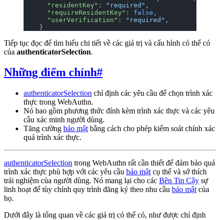
      "residentKey"
: 
"required"
,
      "requireResidentKey"
: 
false
,
      "userVerification"
: 
"required"
,
    }
Tiếp tục đọc để tìm hiểu chi tiết về các giá trị và cấu hình có thể có
của
authenticatorSelection
.
Những điểm chính
#
authenticatorSelection
chỉ định các yêu cầu để chọn trình xác
thực trong WebAuthn.
Nó bao gồm phương thức đính kèm trình xác thực và các yêu
cầu xác minh người dùng.
Tăng cường
bảo mật
bằng cách cho phép kiểm soát chính xác
quá trình xác thực.
authenticatorSelection
trong WebAuthn rất cần thiết để đảm bảo quá
trình xác thực phù hợp với các yêu cầu
bảo mật
cụ thể và sở thích
trải nghiệm của người dùng. Nó mang lại cho các
Bên Tin Cậy
sự
linh hoạt để tùy chỉnh quy trình đăng ký theo nhu cầu
bảo mật
của
họ.
Dưới đây là tổng quan về các giá trị có thể có, như được chỉ định