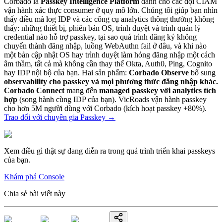
Corbado là
Passkey Intelligence Platform
dành cho các đội CIAM
vận hành xác thực consumer ở quy mô lớn. Chúng tôi giúp bạn nhìn
thấy điều mà log IDP và các công cụ analytics thông thường không
thấy: những thiết bị, phiên bản OS, trình duyệt và trình quản lý
credential nào hỗ trợ passkey, tại sao quá trình đăng ký không
chuyển thành đăng nhập, luồng WebAuthn fail ở đâu, và khi nào
một bản cập nhật OS hay trình duyệt làm hỏng đăng nhập một cách
âm thầm, tất cả mà không cần thay thế Okta, Auth0, Ping, Cognito
hay IDP nội bộ của bạn. Hai sản phẩm:
Corbado Observe
bổ sung
observability cho passkey và mọi phương thức đăng nhập khác.
Corbado Connect
mang đến
managed passkey với analytics tích
hợp
(song hành cùng IDP của bạn). VicRoads vận hành passkey
cho hơn 5M người dùng với Corbado (kích hoạt passkey +80%).
Trao đổi với chuyên gia Passkey
→
Xem điều gì thật sự đang diễn ra trong quá trình triển khai passkeys
của bạn.
Khám phá Console
Chia sẻ bài viết này