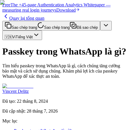
Free
The
+45-page
Authentication
Analytics Whitepaper
—
measuring real login journeys
Download
Quay lại tổng quan
Sao chép trang
Sao chép trang
Đã sao chép
🇻🇳
Vi
Tiếng Việt
Passkey trong WhatsApp là gì?
Tìm hiểu passkey trong WhatsApp là gì, cách chúng tăng cường
bảo mật và cách sử dụng chúng. Khám phá lợi ích của passkey
WhatsApp để xác thực an toàn.
Vincent Delitz
Đã tạo
:
22 tháng 8, 2024
Đã cập nhật
:
28 tháng 7, 2026
Mục lục