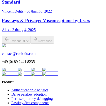
Standard
Vincent Delitz - 30 tháng 6, 2022
Passkeys & Privacy: Misconceptions by Users
Alex - 2 tháng 4, 2025
Previous slide
Next slide
contact@corbado.com
+49 (0) 89 2441 8235
Product
Authentication Analytics
Drive passkey adoption
Per-user journey debugging
Passkey-first components