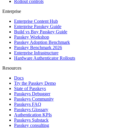
Rollout controls
Enterprise
Enterprise Content Hub
Enterprise Passkey Guide
Build vs Buy Passkey Guide
Passkey Workshop
Passkey Adoption Benchmark
Passkey Benchmark 2026
Enterprise Infrastructure
Hardware Authenticator Rollouts
Resources
Docs
Try the Passkey Demo
State of Passkeys
Passkeys Debugger
Passkeys Community
Passkeys FAQ
Passkeys Glossary
Authentication KPIs
Passkeys Substack
Passkey consulting