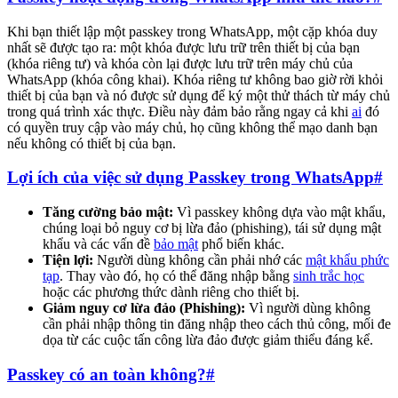
Khi bạn thiết lập một passkey trong WhatsApp, một cặp khóa duy
nhất sẽ được tạo ra: một khóa được lưu trữ trên thiết bị của bạn
(khóa riêng tư) và khóa còn lại được lưu trữ trên máy chủ của
WhatsApp (khóa công khai). Khóa riêng tư không bao giờ rời khỏi
thiết bị của bạn và nó được sử dụng để ký một thử thách từ máy chủ
trong quá trình xác thực. Điều này đảm bảo rằng ngay cả khi
ai
đó
có quyền truy cập vào máy chủ, họ cũng không thể mạo danh bạn
nếu không có thiết bị của bạn.
Lợi ích của việc sử dụng Passkey trong WhatsApp
#
Tăng cường bảo mật:
Vì passkey không dựa vào mật khẩu,
chúng loại bỏ nguy cơ bị lừa đảo (phishing), tái sử dụng mật
khẩu và các vấn đề
bảo mật
phổ biến khác.
Tiện lợi:
Người dùng không cần phải nhớ các
mật khẩu phức
tạp
. Thay vào đó, họ có thể đăng nhập bằng
sinh trắc học
hoặc các phương thức dành riêng cho thiết bị.
Giảm nguy cơ lừa đảo (Phishing):
Vì người dùng không
cần phải nhập thông tin đăng nhập theo cách thủ công, mối đe
dọa từ các cuộc tấn công lừa đảo được giảm thiểu đáng kể.
Passkey có an toàn không?
#