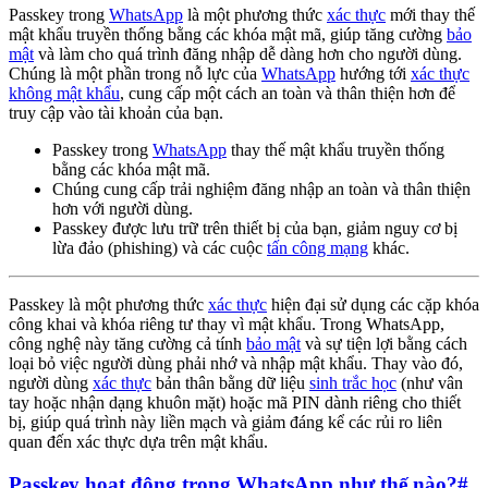
Passkey trong
WhatsApp
là một phương thức
xác thực
mới thay thế
mật khẩu truyền thống bằng các khóa mật mã, giúp tăng cường
bảo
mật
và làm cho quá trình đăng nhập dễ dàng hơn cho người dùng.
Chúng là một phần trong nỗ lực của
WhatsApp
hướng tới
xác thực
không mật khẩu
, cung cấp một cách an toàn và thân thiện hơn để
truy cập vào tài khoản của bạn.
Passkey trong
WhatsApp
thay thế mật khẩu truyền thống
bằng các khóa mật mã.
Chúng cung cấp trải nghiệm đăng nhập an toàn và thân thiện
hơn với người dùng.
Passkey được lưu trữ trên thiết bị của bạn, giảm nguy cơ bị
lừa đảo (phishing) và các cuộc
tấn công mạng
khác.
Passkey là một phương thức
xác thực
hiện đại sử dụng các cặp khóa
công khai và khóa riêng tư thay vì mật khẩu. Trong WhatsApp,
công nghệ này tăng cường cả tính
bảo mật
và sự tiện lợi bằng cách
loại bỏ việc người dùng phải nhớ và nhập mật khẩu. Thay vào đó,
người dùng
xác thực
bản thân bằng dữ liệu
sinh trắc học
(như vân
tay hoặc nhận dạng khuôn mặt) hoặc mã PIN dành riêng cho thiết
bị, giúp quá trình này liền mạch và giảm đáng kể các rủi ro liên
quan đến xác thực dựa trên mật khẩu.
Passkey hoạt động trong WhatsApp như thế nào?
#