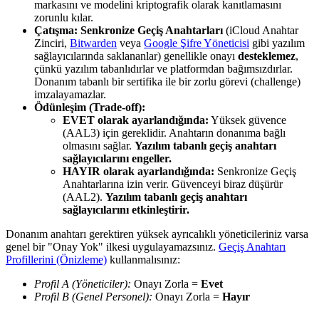
markasını ve modelini kriptografik olarak kanıtlamasını
zorunlu kılar.
Çatışma:
Senkronize Geçiş Anahtarları
(iCloud Anahtar
Zinciri,
Bitwarden
veya
Google Şifre Yöneticisi
gibi yazılım
sağlayıcılarında saklananlar) genellikle onayı
desteklemez
,
çünkü yazılım tabanlıdırlar ve platformdan bağımsızdırlar.
Donanım tabanlı bir sertifika ile bir zorlu görevi (challenge)
imzalayamazlar.
Ödünleşim (Trade-off):
EVET olarak ayarlandığında:
Yüksek güvence
(AAL3) için gereklidir. Anahtarın donanıma bağlı
olmasını sağlar.
Yazılım tabanlı geçiş anahtarı
sağlayıcılarını engeller.
HAYIR olarak ayarlandığında:
Senkronize Geçiş
Anahtarlarına izin verir. Güvenceyi biraz düşürür
(AAL2).
Yazılım tabanlı geçiş anahtarı
sağlayıcılarını etkinleştirir.
Donanım anahtarı gerektiren yüksek ayrıcalıklı yöneticileriniz varsa
genel bir "Onay Yok" ilkesi uygulayamazsınız.
Geçiş Anahtarı
Profillerini (Önizleme)
kullanmalısınız:
Profil A (Yöneticiler):
Onayı Zorla =
Evet
Profil B (Genel Personel):
Onayı Zorla =
Hayır