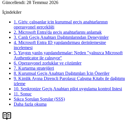
Güncellendi
:
28 Temmuz 2026
İçindekiler
1. Giriş: çalışanlar için kurumsal geçiş anahtarlarının
operasyonel gerçekliği
2. Microsoft Entra'da geçiş anahtarlarını anlamak
3. Canlı Geçiş Anahtarı Dağıtımlarından Deneyimler
4. Microsoft Entra ID yapılandırması derinlemesine
incelemesi
5. Yaygın yanlış yapılandırmalar: Neden "yalnızca Microsoft
Authenticator ile çalışıyor"
6. Operasyonel zorluklar ve çözümler
7. Kurtarma stratejileri
8. Kurumsal Geçiş Anahtarı Dağıtımları İçin Öneriler
9. Kimlik Avına Dirençli Parolasız Çalışma Kitabı ile dağıtımı
izleme
10. Senkronize Geçiş Anahtarı pilot uygulama kontrol listesi
11. Sonuç
Sıkça Sorulan Sorular (SSS)
Daha fazla okuma