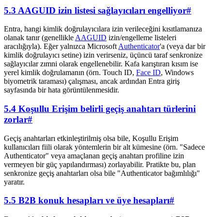
5.3 AAGUID izin listesi sağlayıcıları engelliyor
#
Entra, hangi kimlik doğrulayıcılara izin verileceğini kısıtlamanıza
olanak tanır (genellikle
AAGUID
izin/engelleme listeleri
aracılığıyla). Eğer yalnızca Microsoft
Authenticator
'a (veya dar bir
kimlik doğrulayıcı setine) izin verirseniz, üçüncü taraf senkronize
sağlayıcılar zımni olarak engellenebilir. Kafa karıştıran kısım ise
yerel kimlik doğrulamanın (örn. Touch ID,
Face ID
, Windows
biyometrik taraması) çalışması, ancak ardından Entra giriş
sayfasında bir hata görüntülenmesidir.
5.4 Koşullu Erişim belirli geçiş anahtarı türlerini
zorlar
#
Geçiş anahtarları etkinleştirilmiş olsa bile, Koşullu Erişim
kullanıcıları fiili olarak yöntemlerin bir alt kümesine (örn. "Sadece
Authenticator" veya amaçlanan geçiş anahtarı profiline izin
vermeyen bir güç yapılandırması) zorlayabilir. Pratikte bu, plan
senkronize geçiş anahtarları olsa bile "Authenticator bağımlılığı"
yaratır.
5.5 B2B konuk hesapları ve üye hesapları
#