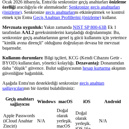
Ocak 2026 itibarıyla, Entra'da senkronize geçiş anahtarları
önizleme
özelliği
aracılığıyla ele alınmaktadır:
Senkronize geçiş anahtarları
(önizleme)
. Senkronize
geçiş anahtarları
nı etkinleştirmek ve kontrol
etmek için Entra
Geçiş Anahtarı Profillerini (önizleme)
kullanır.
Mevzuata uygunluk:
Yakın zamanda
NIST SP 800-63B
Ek 1
tarafından
AAL2
gereksinimlerini karşıladığı doğrulanmıştır. Bu,
senkronize geçiş anahtarlarının genel iş gücü kullanımı için yeterince
"kimlik avına dirençli" olduğunu doğrulayan devasa bir mevzuat
başarısıdır.
Kullanım durumları:
Bilgi işçileri, KCG (Kendi Cihazını Getir -
BYOD) kullanıcıları, yönetici kolaylığı.
Dezavantaj:
Donanımdan
daha "düşük" güvence. Bulut sağlayıcısının
hesap kurtarma
akışının
güvenliğine bağımlılık.
Aşağıda Entra'nın desteklediği senkronize
geçiş anahtarı
sağlayıcıları
nın bir özetini bulabilirsiniz:
Geçiş anahtarı
Windows
macOS
iOS
Android
sağlayıcısı
Doğal
Doğal
Apple Passwords
olarak
olarak
(iCloud Anahtar
N/A
yerleşik.
N/A
yerleşik.
Zinciri)
macOS
iOS 16+