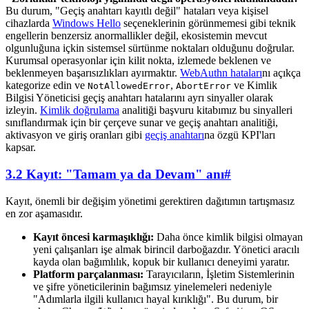
Bu durum, "Geçiş anahtarı kayıtlı değil" hataları veya kişisel
cihazlarda
Windows Hello
seçeneklerinin görünmemesi gibi teknik
engellerin benzersiz anormallikler değil, ekosistemin mevcut
olgunluğuna içkin sistemsel sürtünme noktaları olduğunu doğrular.
Kurumsal operasyonlar için kilit nokta, izlemede beklenen ve
beklenmeyen başarısızlıkları ayırmaktır.
WebAuthn hataları
nı açıkça
kategorize edin ve
,
ve Kimlik
NotAllowedError
AbortError
Bilgisi Yöneticisi geçiş anahtarı hatalarını ayrı sinyaller olarak
izleyin.
Kimlik doğrulama
analitiği başvuru kitabımız bu sinyalleri
sınıflandırmak için bir çerçeve sunar ve geçiş anahtarı analitiği,
aktivasyon ve giriş oranları gibi
geçiş anahtarı
na özgü KPI'ları
kapsar.
3.2 Kayıt: "Tamam ya da Devam" anı
#
Kayıt, önemli bir değişim yönetimi gerektiren dağıtımın tartışmasız
en zor aşamasıdır.
Kayıt öncesi karmaşıklığı:
Daha önce kimlik bilgisi olmayan
yeni çalışanları işe almak birincil darboğazdır. Yönetici aracılı
kayda olan bağımlılık, kopuk bir kullanıcı deneyimi yaratır.
Platform parçalanması:
Tarayıcıların, İşletim Sistemlerinin
ve şifre yöneticilerinin bağımsız yinelemeleri nedeniyle
"Adımlarla ilgili kullanıcı hayal kırıklığı". Bu durum, bir