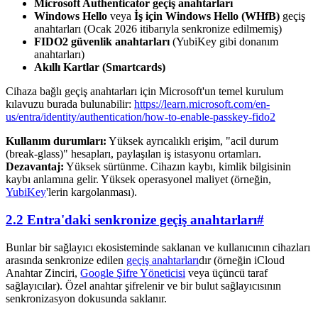
Microsoft Authenticator geçiş anahtarları
Windows Hello
veya
İş için Windows Hello (WHfB)
geçiş
anahtarları (Ocak 2026 itibarıyla senkronize edilmemiş)
FIDO2 güvenlik anahtarları
(YubiKey gibi donanım
anahtarları)
Akıllı Kartlar (Smartcards)
Cihaza bağlı geçiş anahtarları için Microsoft'un temel kurulum
kılavuzu burada bulunabilir:
https://learn.microsoft.com/en-
us/entra/identity/authentication/how-to-enable-passkey-fido2
Kullanım durumları:
Yüksek ayrıcalıklı erişim, "acil durum
(break-glass)" hesapları, paylaşılan iş istasyonu ortamları.
Dezavantaj:
Yüksek sürtünme. Cihazın kaybı, kimlik bilgisinin
kaybı anlamına gelir. Yüksek operasyonel maliyet (örneğin,
YubiKey
'lerin kargolanması).
2.2 Entra'daki senkronize geçiş anahtarları
#
Bunlar bir sağlayıcı ekosisteminde saklanan ve kullanıcının cihazları
arasında senkronize edilen
geçiş anahtarları
dır (örneğin iCloud
Anahtar Zinciri,
Google Şifre Yöneticisi
veya üçüncü taraf
sağlayıcılar). Özel anahtar şifrelenir ve bir bulut sağlayıcısının
senkronizasyon dokusunda saklanır.