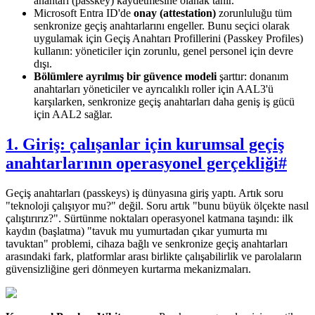
anahtarı (passkey) kaydetmesine olanak tanır.
Microsoft Entra ID'de
onay (attestation)
zorunluluğu tüm
senkronize geçiş anahtarlarını engeller. Bunu seçici olarak
uygulamak için Geçiş Anahtarı Profillerini (Passkey Profiles)
kullanın: yöneticiler için zorunlu, genel personel için devre
dışı.
Bölümlere ayrılmış bir güvence modeli
şarttır: donanım
anahtarları yöneticiler ve ayrıcalıklı roller için AAL3'ü
karşılarken, senkronize geçiş anahtarları daha geniş iş gücü
için AAL2 sağlar.
1. Giriş: çalışanlar için kurumsal geçiş
anahtarlarının operasyonel gerçekliği
#
Geçiş anahtarları (passkeys) iş dünyasına giriş yaptı. Artık soru
"teknoloji çalışıyor mu?" değil. Soru artık "bunu büyük ölçekte nasıl
çalıştırırız?". Sürtünme noktaları operasyonel katmana taşındı: ilk
kaydın (başlatma) "tavuk mu yumurtadan çıkar yumurta mı
tavuktan" problemi, cihaza bağlı ve senkronize geçiş anahtarları
arasındaki fark, platformlar arası birlikte çalışabilirlik ve parolaların
güvensizliğine geri dönmeyen kurtarma mekanizmaları.