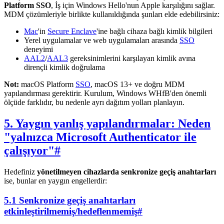
Platform SSO
, İş için Windows Hello'nun Apple karşılığını sağlar.
MDM çözümleriyle birlikte kullanıldığında şunları elde edebilirsiniz:
Mac
'in
Secure Enclave
'ine bağlı cihaza bağlı kimlik bilgileri
Yerel uygulamalar ve web uygulamaları arasında
SSO
deneyimi
AAL2
/
AAL3
gereksinimlerini karşılayan kimlik avına
dirençli kimlik doğrulama
Not:
macOS Platform
SSO
, macOS 13+ ve doğru MDM
yapılandırması gerektirir. Kurulum, Windows WHfB'den önemli
ölçüde farklıdır, bu nedenle ayrı dağıtım yolları planlayın.
5. Yaygın yanlış yapılandırmalar: Neden
"yalnızca Microsoft Authenticator ile
çalışıyor"
#
Hedefiniz
yönetilmeyen cihazlarda senkronize geçiş anahtarları
ise, bunlar en yaygın engellerdir:
5.1 Senkronize geçiş anahtarları
etkinleştirilmemiş/hedeflenmemiş
#