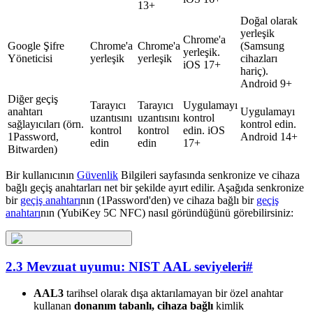
13+
Doğal olarak
yerleşik
Chrome'a
Google Şifre
Chrome'a
Chrome'a
(Samsung
yerleşik.
Yöneticisi
yerleşik
yerleşik
cihazları
iOS 17+
hariç).
Android 9+
Diğer geçiş
Tarayıcı
Tarayıcı
Uygulamayı
anahtarı
Uygulamayı
uzantısını
uzantısını
kontrol
sağlayıcıları (örn.
kontrol edin.
kontrol
kontrol
edin. iOS
1Password,
Android 14+
edin
edin
17+
Bitwarden)
Bir kullanıcının
Güvenlik
Bilgileri sayfasında senkronize ve cihaza
bağlı geçiş anahtarları net bir şekilde ayırt edilir. Aşağıda senkronize
bir
geçiş anahtarı
nın (1Password'den) ve cihaza bağlı bir
geçiş
anahtarı
nın (YubiKey 5C NFC) nasıl göründüğünü görebilirsiniz:
2.3 Mevzuat uyumu: NIST AAL seviyeleri
#
AAL3
tarihsel olarak dışa aktarılamayan bir özel anahtar
kullanan
donanım tabanlı, cihaza bağlı
kimlik