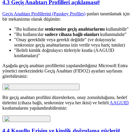
4.3 Geçiş Anahtarı Profilleri açıklaması
#
Geçiş Anahtarı Profillerini (Passkey Profiles)
şunları tanımlamak için
bir mekanizma olarak düşünün:
"Bu kullanıcılar
senkronize geçiş anahtarlarını
kullanabilir"
"Bu kullanıcılar
sadece cihaza bağlı olanları
kullanmalıdır"
"Onay gereklidir veya gerekli değildir" (ve dolayısıyla:
senkronize geçiş anahtarlarına izin verilir veya hariç tutulur)
"Belirli kimlik doğrulayıcı türleriyle kısıtla (AAGUID
kısıtlamaları)"
Aşağıda geçiş anahtarı profillerini yapılandırdığınız Microsoft Entra
yönetici merkezindeki Geçiş Anahtarı (FIDO2) ayarları sayfasını
görebilirsiniz:
Bir geçiş anahtarı profilini düzenlerken, onay zorunluluğunu, hedef
türlerini (cihaza bağlı, senkronize veya her ikisi) ve belirli
AAGUID
kısıtlamalarını yapılandırabilirsiniz:
4.4 Koşullu Erişim ve kimlik doğrulama güçleri
#