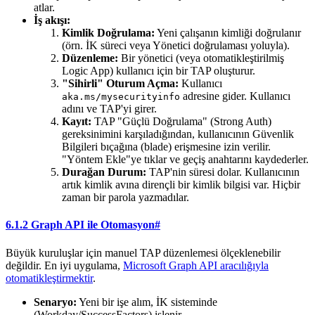
atlar.
İş akışı:
Kimlik Doğrulama:
Yeni çalışanın kimliği doğrulanır
(örn. İK süreci veya Yönetici doğrulaması yoluyla).
Düzenleme:
Bir yönetici (veya otomatikleştirilmiş
Logic App) kullanıcı için bir TAP oluşturur.
"Sihirli" Oturum Açma:
Kullanıcı
adresine gider. Kullanıcı
aka.ms/mysecurityinfo
adını ve TAP'yi girer.
Kayıt:
TAP "Güçlü Doğrulama" (Strong Auth)
gereksinimini karşıladığından, kullanıcının Güvenlik
Bilgileri bıçağına (blade) erişmesine izin verilir.
"Yöntem Ekle"ye tıklar ve geçiş anahtarını kaydederler.
Durağan Durum:
TAP'nin süresi dolar. Kullanıcının
artık kimlik avına dirençli bir kimlik bilgisi var. Hiçbir
zaman bir parola yazmadılar.
6.1.2 Graph API ile Otomasyon
#
Büyük kuruluşlar için manuel TAP düzenlemesi ölçeklenebilir
değildir. En iyi uygulama,
Microsoft Graph API aracılığıyla
otomatikleştirmektir
.
Senaryo:
Yeni bir işe alım, İK sisteminde
(Workday/SuccessFactors) işlenir.