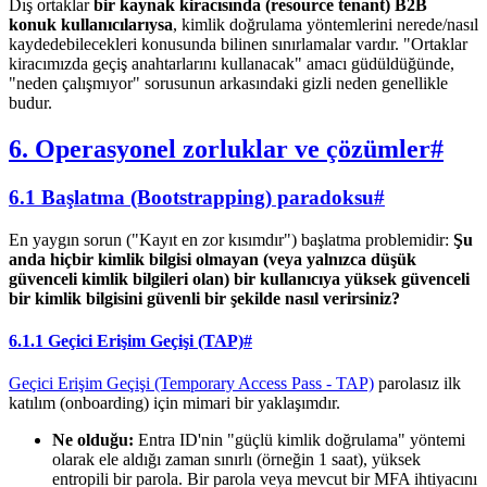
Dış ortaklar
bir kaynak kiracısında (resource tenant) B2B
konuk kullanıcılarıysa
, kimlik doğrulama yöntemlerini nerede/nasıl
kaydedebilecekleri konusunda bilinen sınırlamalar vardır. "Ortaklar
kiracımızda geçiş anahtarlarını kullanacak" amacı güdüldüğünde,
"neden çalışmıyor" sorusunun arkasındaki gizli neden genellikle
budur.
6. Operasyonel zorluklar ve çözümler
#
6.1 Başlatma (Bootstrapping) paradoksu
#
En yaygın sorun ("Kayıt en zor kısımdır") başlatma problemidir:
Şu
anda hiçbir kimlik bilgisi olmayan (veya yalnızca düşük
güvenceli kimlik bilgileri olan) bir kullanıcıya yüksek güvenceli
bir kimlik bilgisini güvenli bir şekilde nasıl verirsiniz?
6.1.1 Geçici Erişim Geçişi (TAP)
#
Geçici Erişim Geçişi (Temporary Access Pass - TAP)
parolasız ilk
katılım (onboarding) için mimari bir yaklaşımdır.
Ne olduğu:
Entra ID'nin "güçlü kimlik doğrulama" yöntemi
olarak ele aldığı zaman sınırlı (örneğin 1 saat), yüksek
entropili bir parola. Bir parola veya mevcut bir MFA ihtiyacını