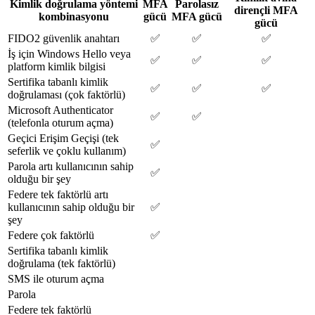
Kimlik doğrulama yöntemi
MFA
Parolasız
dirençli MFA
kombinasyonu
gücü
MFA gücü
gücü
FIDO2 güvenlik anahtarı
✅
✅
✅
İş için Windows Hello veya
✅
✅
✅
platform kimlik bilgisi
Sertifika tabanlı kimlik
✅
✅
✅
doğrulaması (çok faktörlü)
Microsoft Authenticator
✅
✅
(telefonla oturum açma)
Geçici Erişim Geçişi (tek
✅
seferlik ve çoklu kullanım)
Parola artı kullanıcının sahip
✅
olduğu bir şey
Federe tek faktörlü artı
kullanıcının sahip olduğu bir
✅
şey
Federe çok faktörlü
✅
Sertifika tabanlı kimlik
doğrulama (tek faktörlü)
SMS ile oturum açma
Parola
Federe tek faktörlü