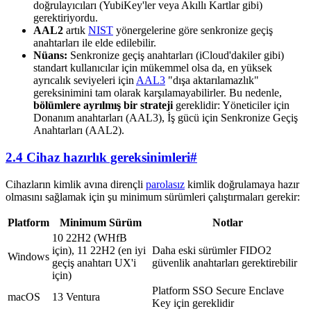
doğrulayıcıları (YubiKey'ler veya Akıllı Kartlar gibi)
gerektiriyordu.
AAL2
artık
NIST
yönergelerine göre senkronize geçiş
anahtarları ile elde edilebilir.
Nüans:
Senkronize geçiş anahtarları (iCloud'dakiler gibi)
standart kullanıcılar için mükemmel olsa da, en yüksek
ayrıcalık seviyeleri için
AAL3
"dışa aktarılamazlık"
gereksinimini tam olarak karşılamayabilirler. Bu nedenle,
bölümlere ayrılmış bir strateji
gereklidir: Yöneticiler için
Donanım anahtarları (AAL3), İş gücü için Senkronize Geçiş
Anahtarları (AAL2).
2.4 Cihaz hazırlık gereksinimleri
#
Cihazların kimlik avına dirençli
parolasız
kimlik doğrulamaya hazır
olmasını sağlamak için şu minimum sürümleri çalıştırmaları gerekir:
Platform
Minimum Sürüm
Notlar
10 22H2 (WHfB
için), 11 22H2 (en iyi
Daha eski sürümler FIDO2
Windows
geçiş anahtarı UX'i
güvenlik anahtarları gerektirebilir
için)
Platform SSO Secure Enclave
macOS
13 Ventura
Key için gereklidir