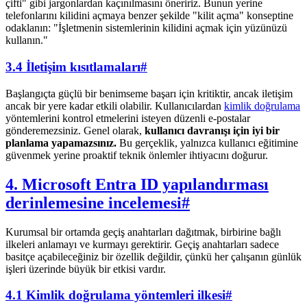
çifti" gibi jargonlardan kaçınılmasını öneririz. Bunun yerine
telefonlarını kilidini açmaya benzer şekilde "kilit açma" konseptine
odaklanın: "İşletmenin sistemlerinin kilidini açmak için yüzünüzü
kullanın."
3.4 İletişim kısıtlamaları
#
Başlangıçta güçlü bir benimseme başarı için kritiktir, ancak iletişim
ancak bir yere kadar etkili olabilir. Kullanıcılardan
kimlik doğrulama
yöntemlerini kontrol etmelerini isteyen düzenli e-postalar
gönderemezsiniz. Genel olarak,
kullanıcı davranışı için iyi bir
planlama yapamazsınız.
Bu gerçeklik, yalnızca kullanıcı eğitimine
güvenmek yerine proaktif teknik önlemler ihtiyacını doğurur.
4. Microsoft Entra ID yapılandırması
derinlemesine incelemesi
#
Kurumsal bir ortamda geçiş anahtarları dağıtmak, birbirine bağlı
ilkeleri anlamayı ve kurmayı gerektirir. Geçiş anahtarları sadece
basitçe açabileceğiniz bir özellik değildir, çünkü her çalışanın günlük
işleri üzerinde büyük bir etkisi vardır.
4.1 Kimlik doğrulama yöntemleri ilkesi
#