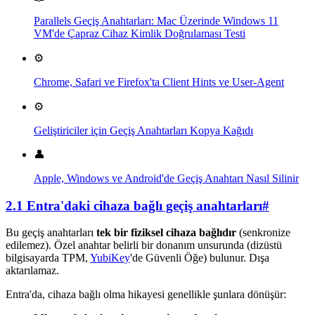
Parallels Geçiş Anahtarları: Mac Üzerinde Windows 11
VM'de Çapraz Cihaz Kimlik Doğrulaması Testi
⚙️
Chrome, Safari ve Firefox'ta Client Hints ve User-Agent
⚙️
Geliştiriciler için Geçiş Anahtarları Kopya Kağıdı
👤
Apple, Windows ve Android'de Geçiş Anahtarı Nasıl Silinir
2.1 Entra'daki cihaza bağlı geçiş anahtarları
#
Bu geçiş anahtarları
tek bir fiziksel cihaza bağlıdır
(senkronize
edilemez). Özel anahtar belirli bir donanım unsurunda (dizüstü
bilgisayarda TPM,
YubiKey
'de Güvenli Öğe) bulunur. Dışa
aktarılamaz.
Entra'da, cihaza bağlı olma hikayesi genellikle şunlara dönüşür: