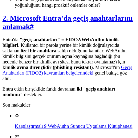
yoğunluğunu hangi proaktif önlemler önler?
2. Microsoft Entra'da geçiş anahtarlarını
anlamak
#
Entra'da
"geçiş anahtarları" = FIDO2/WebAuthn kimlik
bilgileri
. Kullanıcı bir parola yerine bir kimlik doğrulayıcıda
saklanan
özel bir anahtara
sahip olduğunu kanıtlar. WebAuthn
kimlik bilgisini gerçek oturum açma kaynağına bağladığı (bu
nedenle benzer bir kimlik avı sitesi bunu tekrar oynatamaz) için
kimlik avına dirençlidir (phishing-resistant)
. Microsoft'un
Geçiş
Anahtarları (FIDO2) kavramları belgelerindeki
genel bakışa göz
atın.
Entra etkin bir şekilde farklı davranan
iki "geçiş anahtarı
modunu"
destekler.
Son makaleler
⚙️
Karşılaştırmalı 9 WebAuthn Sunucu Uygulama Kütüphanesi
📖