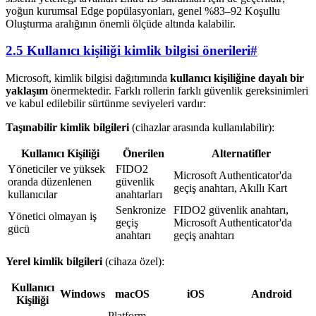
yoğun kurumsal Edge popülasyonları, genel %83–92 Koşullu
Oluşturma aralığının önemli ölçüde altında kalabilir.
2.5 Kullanıcı kişiliği kimlik bilgisi önerileri
#
Microsoft, kimlik bilgisi dağıtımında
kullanıcı kişiliğine dayalı bir
yaklaşım
önermektedir. Farklı rollerin farklı güvenlik gereksinimleri
ve kabul edilebilir sürtünme seviyeleri vardır:
Taşınabilir kimlik bilgileri
(cihazlar arasında kullanılabilir):
Kullanıcı Kişiliği
Önerilen
Alternatifler
Yöneticiler ve yüksek
FIDO2
Microsoft Authenticator'da
oranda düzenlenen
güvenlik
geçiş anahtarı, Akıllı Kart
kullanıcılar
anahtarları
Senkronize
FIDO2 güvenlik anahtarı,
Yönetici olmayan iş
geçiş
Microsoft Authenticator'da
gücü
anahtarı
geçiş anahtarı
Yerel kimlik bilgileri
(cihaza özel):
Kullanıcı
Windows
macOS
iOS
Android
Kişiliği
Platform