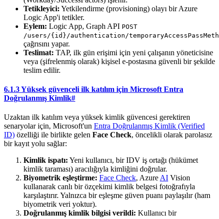
Tetikleyici:
Yetkilendirme (provisioning) olayı bir Azure
Logic App'i tetikler.
Eylem:
Logic App, Graph API
POST
/users/{id}/authentication/temporaryAccessPassMeth
çağrısını yapar.
Teslimat:
TAP, ilk gün erişimi için yeni çalışanın yöneticisine
veya (şifrelenmiş olarak) kişisel e-postasına güvenli bir şekilde
teslim edilir.
6.1.3 Yüksek güvenceli ilk katılım için Microsoft Entra
Doğrulanmış Kimlik
#
Uzaktan ilk katılım veya yüksek kimlik güvencesi gerektiren
senaryolar için, Microsoft'un
Entra Doğrulanmış Kimlik (Verified
ID)
özelliği ile birlikte gelen
Face Check
, öncelikli olarak parolasız
bir kayıt yolu sağlar:
Kimlik ispatı:
Yeni kullanıcı, bir IDV iş ortağı (hükümet
kimlik taraması) aracılığıyla kimliğini doğrular.
Biyometrik eşleştirme:
Face Check
, Azure
AI
Vision
kullanarak canlı bir özçekimi kimlik belgesi fotoğrafıyla
karşılaştırır. Yalnızca bir eşleşme güven puanı paylaşılır (ham
biyometrik veri yoktur).
Doğrulanmış kimlik bilgisi verildi:
Kullanıcı bir