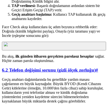
Doğrulanmış Kimlik bilgisi alır.
TAP verilmesi:
Başarılı doğrulamanın ardından sistem bir
Geçici Erişim Geçişi (TAP) verir.
Geçiş anahtarı başlatma:
Kullanıcı TAP kullanarak ilk geçiş
anahtarını kaydeder.
Face Check akışı kullanıcılara üç adım boyunca rehberlik eder:
Doğrula (kimlik bilgilerini paylaş), Onayla (yüz taraması yap) ve
İncele (eşleşme sonucunu gör):
Bu akış,
ilk günden itibaren gerçekten parolasız hesaplar
sağlar.
Hiçbir zaman parola oluşturulmaz.
6.2 Telefon değişimi sorunu (gizli ölçek zorluğu)
#
Geçiş anahtarı dağıtımlarında bu genellikle yardım masası
çağrılarının en büyük kaynağıdır. Büyük BYOD (Kendi Cihazını
Getir) kitlelerine (örneğin, 10.000'den fazla cihaz) sahip kuruluşlar,
kullanıcıların yeni telefonlar alması ve kimlik doğrulama
yöntemlerini yeniden kaydetme sürecini bilmemelerinden
kaynaklanan büyük miktarda destek çağrısı görebilirler.