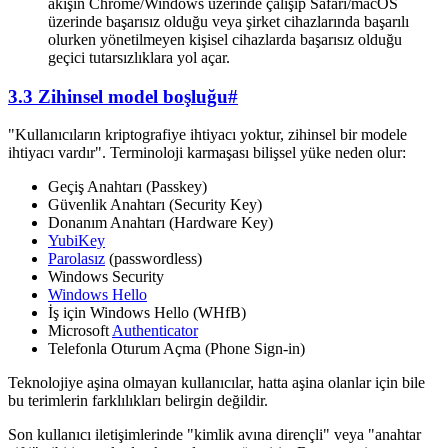
akışın Chrome/Windows üzerinde çalışıp Safari/macOS
üzerinde başarısız olduğu veya şirket cihazlarında başarılı
olurken yönetilmeyen kişisel cihazlarda başarısız olduğu
geçici tutarsızlıklara yol açar.
3.3 Zihinsel model boşluğu
#
"Kullanıcıların kriptografiye ihtiyacı yoktur, zihinsel bir modele
ihtiyacı vardır". Terminoloji karmaşası bilişsel yüke neden olur:
Geçiş Anahtarı (Passkey)
Güvenlik Anahtarı (Security Key)
Donanım Anahtarı (Hardware Key)
YubiKey
Parolasız
(passwordless)
Windows Security
Windows Hello
İş için Windows Hello (WHfB)
Microsoft
Authenticator
Telefonla Oturum Açma (Phone Sign-in)
Teknolojiye aşina olmayan kullanıcılar, hatta aşina olanlar için bile
bu terimlerin farklılıkları belirgin değildir.
Son kullanıcı iletişimlerinde "kimlik avına dirençli" veya "anahtar