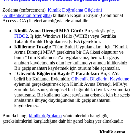
Zorlama (enforcement),
Kimlik Doğrulama Güçlerini
(Authentication Strengths)
kullanan Koşullu Erişim (Conditional
Access - CA) ilkeleri aracılığıyla ele alınabilir.
Kimlik Avına Dirençli MFA Gücü:
Bu yerleşik güç,
FIDO2
, İş için Windows Hello (WHfB) veya Sertifika
Tabanlı Kimlik Doğrulaması (CBA) gerektirir.
Kilitlenme Tuzağı:
"Tüm Bulut Uygulamaları" için "Kimlik
Avına Dirençli MFA" gerektiren bir CA ilkesi oluşturur ve
bunu "Tüm Kullanıcılar"a uygularsanız, henüz bir geçiş
anahtarı kaydetmemiş olan her kullanıcıyı anında kilitlersiniz.
Bir geçiş anahtarı kaydetmek için oturum bile açamazlar.
"Güvenlik Bilgilerini Kaydet" Paradoksu:
Bu, CA'da
belirli bir Kullanıcı Eylemidir.
Güvenlik Bilgilerini Kaydetme
eylemini gerçekleştirmek için Kimlik Avına Dirençli MFA'yı
zorunlu kılarsanız, döngüsel bir bağımlılık (tavuk ve yumurta)
yaratırsınız. Bir kullanıcı kayıt sayfasına erişmek için bir geçiş
anahtarına ihtiyaç duyduğundan ilk geçiş anahtarını
kaydedemez.
Burada hangi
kimlik doğrulama
yöntemlerinin hangi güç
gereksinimlerini karşıladığına dair bir genel bakış yer almaktadır:
Kimlik avına