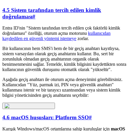
4.5 Sistem tarafından tercih edilen kimlik
doğrulaması
#
Entra ID'nin "Sistem tarafından tercih edilen çok faktörlü kimlik
doğrulaması" özelliği, oturum açma motorunu
kullanıcıdan
kaydedilen en güvenli yöntemi istemeye
zorlar.
Bir kullanıcının hem SMS'i hem de bir geçiş anahtarı kayıtlıysa,
sistem varsayılan olarak geçiş anahtarını kullanır. Bu, sert bir
zorunluluk olmadan geçiş anahtarının organik olarak
benimsenmesini sağlar. Temelde, kimlik bilgisini kaydettikten sonra
kullanıcının güvenlik duruşunu otomatik olarak "yükseltir".
Aşağıda geçiş anahtarı ile oturum açma deneyimini görebilirsiniz.
Kullanıcıdan "Yüz, parmak izi, PIN veya güvenlik anahtarı"
kullanması istenir ve bir tarayıcı uzantısından veya sistem kimlik
bilgisi yöneticisinden geçiş anahtarını seçebilir:
4.6 macOS hususları: Platform SSO
#
Karışık Windows/macOS ortamlarına sahip kuruluşlar için
macOS