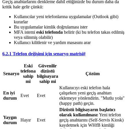
Geçiş anahtarlarını denkleme dahil ettiğinizde bu durum daha da
kritik hale gelir çünkü:
Kullanıcılar yeni telefonlarına uygulamalar (Outlook gibi)
kurarlar
Bu uygulamalar kimlik doğrulaması ister
MFA istemi
eski telefonda
belirir (ki bu telefon takas edilmiş
veya silinmiş olabilir)
Kullanıcı kilitlenir ve yardım masasını arar
6.2.1 Telefon değişimi için senaryo matrisi
#
Eski
Güvenilir
telefona
dizüstü
Senaryo
Çözüm
sahip
bilgisayara
mi
sahip mi
Kullanıcıyı eski telefon hala
En iyi
çalışırken yeni geçiş anahtarı
Evet
Evet
durum
eklemeye yönlendirin. "Mutlu yola"
(happy path) geçin.
Dizüstü bilgisayarın başlatıcı
olarak kullanılması:
Yeni telefon
Yaygın
Hayır
Evet
geçiş anahtarını (Self-Servis Kiosk)
durum
kaydetmek için WHfB kimliği