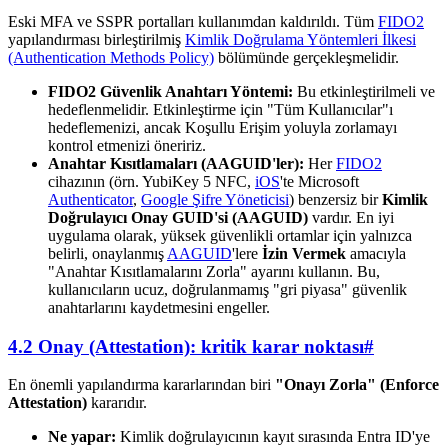
Eski MFA ve SSPR portalları kullanımdan kaldırıldı. Tüm
FIDO2
yapılandırması birleştirilmiş
Kimlik Doğrulama Yöntemleri İlkesi
(Authentication Methods Policy)
bölümünde gerçekleşmelidir.
FIDO2 Güvenlik Anahtarı Yöntemi:
Bu etkinleştirilmeli ve
hedeflenmelidir. Etkinleştirme için "Tüm Kullanıcılar"ı
hedeflemenizi, ancak Koşullu Erişim yoluyla zorlamayı
kontrol etmenizi öneririz.
Anahtar Kısıtlamaları (AAGUID'ler):
Her
FIDO2
cihazının (örn. YubiKey 5 NFC,
iOS
'te Microsoft
Authenticator
,
Google Şifre Yöneticisi
) benzersiz bir
Kimlik
Doğrulayıcı Onay GUID'si (AAGUID)
vardır. En iyi
uygulama olarak, yüksek güvenlikli ortamlar için yalnızca
belirli, onaylanmış
AAGUID
'lere
İzin Vermek
amacıyla
"Anahtar Kısıtlamalarını Zorla" ayarını kullanın. Bu,
kullanıcıların ucuz, doğrulanmamış "gri piyasa" güvenlik
anahtarlarını kaydetmesini engeller.
4.2 Onay (Attestation): kritik karar noktası
#
En önemli yapılandırma kararlarından biri
"Onayı Zorla" (Enforce
Attestation)
kararıdır.
Ne yapar:
Kimlik doğrulayıcının kayıt sırasında Entra ID'ye