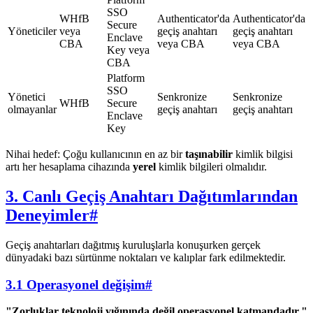
SSO
WHfB
Authenticator'da
Authenticator'da
Secure
Yöneticiler
veya
geçiş anahtarı
geçiş anahtarı
Enclave
CBA
veya CBA
veya CBA
Key veya
CBA
Platform
SSO
Yönetici
Senkronize
Senkronize
WHfB
Secure
olmayanlar
geçiş anahtarı
geçiş anahtarı
Enclave
Key
Nihai hedef: Çoğu kullanıcının en az bir
taşınabilir
kimlik bilgisi
artı her hesaplama cihazında
yerel
kimlik bilgileri olmalıdır.
3. Canlı Geçiş Anahtarı Dağıtımlarından
Deneyimler
#
Geçiş anahtarları dağıtmış kuruluşlarla konuşurken gerçek
dünyadaki bazı sürtünme noktaları ve kalıplar fark edilmektedir.
3.1 Operasyonel değişim
#
"Zorluklar teknoloji yığınında değil operasyonel katmandadır."