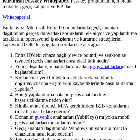
Kurumsal Passkey Whitepaper
.
Passkey programları için pratik
rehberler, geçiş kalıpları ve KPI'lar.
Whitepaper al
Bu kılavuz, Microsoft Entra ID ortamlarında geçiş anahtarı
dağıtımının gerçek dünyadaki zorluklarını ele alıyor ve yapılandırma
tuzaklarını, operasyonel iş akışlarını ve kurtarma stratejilerini
kapsıyor. Özellikle aşağıdaki soruları ele alacağız:
Entra ID'deki cihaza bağlı (device-bound) ve senkronize
(synced) geçiş anahtarları arasındaki fark nedir?
Yeni çalışanlar için parolalar olmadan
geçiş anahtarları
nı nasıl
başlatabilirim?
Kullanıcılar yeni bir telefon aldıklarında ve kimlik
doğrulayıcılarına erişimlerini kaybettiklerinde nasıl kurtarma
yaparlar?
Hangi yapılandırma hataları geçiş anahtarı kayıt
başarısızlıklarına neden olur?
Kimlik avına dirençli MFA gerektirirken B2B konuklarını
(misafir) nasıl idare ederim?
Donanım
güvenlik
anahtarları (YubiKeys) mı yoksa mobil
geçiş anahtarları mı kullanmalıyım?
Geçiş anahtarı dağıtımında Windows'un yanı sıra macOS
cihazlarını nasıl idare ederim?
Telefon değişikliklerinden kaynaklanan yardım masası