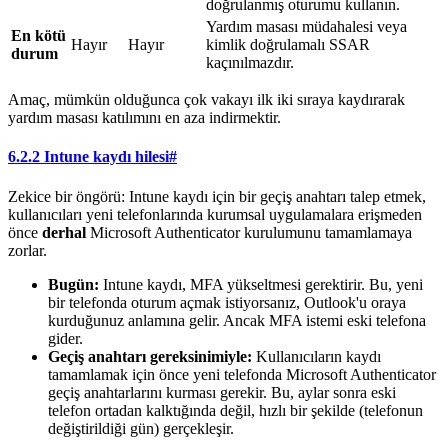
doğrulanmış oturumu kullanın.
Yardım masası müdahalesi veya
En kötü
Hayır
Hayır
kimlik doğrulamalı SSAR
durum
kaçınılmazdır.
Amaç, mümkün olduğunca çok vakayı ilk iki sıraya kaydırarak
yardım masası katılımını en aza indirmektir.
6.2.2 Intune kaydı hilesi
#
Zekice bir öngörü: Intune kaydı için bir geçiş anahtarı talep etmek,
kullanıcıları yeni telefonlarında kurumsal uygulamalara erişmeden
önce
derhal
Microsoft Authenticator kurulumunu tamamlamaya
zorlar.
Bugün:
Intune kaydı, MFA yükseltmesi gerektirir. Bu, yeni
bir telefonda oturum açmak istiyorsanız, Outlook'u oraya
kurduğunuz anlamına gelir. Ancak MFA istemi eski telefona
gider.
Geçiş anahtarı gereksinimiyle:
Kullanıcıların kaydı
tamamlamak için önce yeni telefonda Microsoft Authenticator
geçiş anahtarlarını kurması gerekir. Bu, aylar sonra eski
telefon ortadan kalktığında değil, hızlı bir şekilde (telefonun
değiştirildiği gün) gerçekleşir.