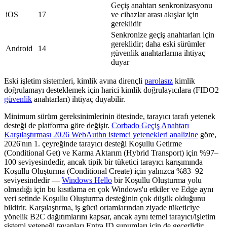
Geçiş anahtarı senkronizasyonu
iOS
17
ve cihazlar arası akışlar için
gereklidir
Senkronize geçiş anahtarları için
gereklidir; daha eski sürümler
Android
14
güvenlik anahtarlarına ihtiyaç
duyar
Eski işletim sistemleri, kimlik avına dirençli
parolasız
kimlik
doğrulamayı desteklemek için harici kimlik doğrulayıcılara (FIDO2
güvenlik
anahtarları) ihtiyaç duyabilir.
Minimum sürüm gereksinimlerinin ötesinde, tarayıcı tarafı yetenek
desteği de platforma göre değişir.
Corbado Geçiş Anahtarı
Karşılaştırması 2026 WebAuthn istemci yetenekleri analizine
göre,
2026'nın 1. çeyreğinde tarayıcı desteği Koşullu Getirme
(Conditional Get) ve Karma Aktarım (Hybrid Transport) için %97–
100 seviyesindedir, ancak tipik bir tüketici tarayıcı karışımında
Koşullu Oluşturma (Conditional Create) için yalnızca %83–92
seviyesindedir —
Windows Hello
bir Koşullu Oluşturma yolu
olmadığı için bu kısıtlama en çok Windows'u etkiler ve Edge aynı
veri setinde Koşullu Oluşturma desteğinin çok düşük olduğunu
bildirir. Karşılaştırma, iş gücü ortamlarından ziyade tüketiciye
yönelik B2C dağıtımlarını kapsar, ancak aynı temel tarayıcı/işletim
sistemi yeteneği tavanları Entra ID sunumları için de geçerlidir;