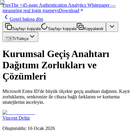
Free
The
+45-page
Authentication
Analytics Whitepaper
—
measuring real login journeys
Download
Genel bakışa dön
Sayfayı kopyala
Sayfayı kopyala
Kopyalandı
🇹🇷
Tr
Türkçe
Kurumsal Geçiş Anahtarı
Dağıtımı Zorlukları ve
Çözümleri
Microsoft Entra ID'de büyük ölçekte geçiş anahtarı dağıtımı. Kayıt
zorluklarını, senkronize ile cihaza bağlı farklarını ve kurtarma
stratejilerini inceleyin.
Vincent Delitz
Oluşturuldu
:
16 Ocak 2026