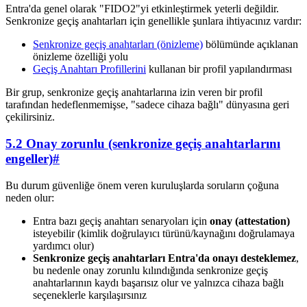
Entra'da genel olarak "FIDO2"yi etkinleştirmek yeterli değildir.
Senkronize geçiş anahtarları için genellikle şunlara ihtiyacınız vardır:
Senkronize geçiş anahtarları (önizleme)
bölümünde açıklanan
önizleme özelliği yolu
Geçiş Anahtarı Profillerini
kullanan bir profil yapılandırması
Bir grup, senkronize geçiş anahtarlarına izin veren bir profil
tarafından hedeflenmemişse, "sadece cihaza bağlı" dünyasına geri
çekilirsiniz.
5.2 Onay zorunlu (senkronize geçiş anahtarlarını
engeller)
#
Bu durum güvenliğe önem veren kuruluşlarda soruların çoğuna
neden olur:
Entra bazı geçiş anahtarı senaryoları için
onay (attestation)
isteyebilir (kimlik doğrulayıcı türünü/kaynağını doğrulamaya
yardımcı olur)
Senkronize geçiş anahtarları Entra'da onayı desteklemez
,
bu nedenle onay zorunlu kılındığında senkronize geçiş
anahtarlarının kaydı başarısız olur ve yalnızca cihaza bağlı
seçeneklerle karşılaşırsınız