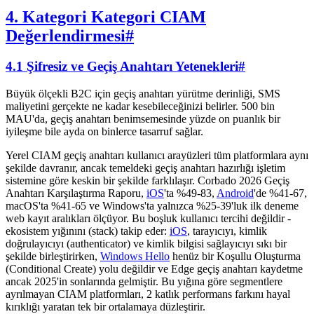
4. Kategori Kategori CIAM
Değerlendirmesi
#
4.1 Şifresiz ve Geçiş Anahtarı Yetenekleri
#
Büyük ölçekli B2C için geçiş anahtarı yürütme derinliği, SMS
maliyetini gerçekte ne kadar kesebileceğinizi belirler. 500 bin
MAU'da, geçiş anahtarı benimsemesinde yüzde on puanlık bir
iyileşme bile ayda on binlerce tasarruf sağlar.
Yerel CIAM geçiş anahtarı kullanıcı arayüzleri tüm platformlara aynı
şekilde davranır, ancak temeldeki geçiş anahtarı hazırlığı işletim
sistemine göre keskin bir şekilde farklılaşır. Corbado 2026 Geçiş
Anahtarı Karşılaştırma Raporu,
iOS
'ta %49-83,
Android
'de %41-67,
macOS'ta %41-65 ve Windows'ta yalnızca %25-39'luk ilk deneme
web kayıt aralıkları ölçüyor. Bu boşluk kullanıcı tercihi değildir -
ekosistem yığınını (stack) takip eder:
iOS
, tarayıcıyı, kimlik
doğrulayıcıyı (authenticator) ve kimlik bilgisi sağlayıcıyı sıkı bir
şekilde birleştirirken,
Windows Hello
henüz bir Koşullu Oluşturma
(Conditional Create) yolu değildir ve Edge geçiş anahtarı kaydetme
ancak 2025'in sonlarında gelmiştir. Bu yığına göre segmentlere
ayrılmayan CIAM platformları, 2 katlık performans farkını hayal
kırıklığı yaratan tek bir ortalamaya düzleştirir.