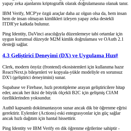
yapay zeka ajanlarını kriptografik olarak doğrulamasına olanak tanır.
IBM Verify, MCP'ye özgü araçlar daha az olgun olsa da, hem insan
hem de insan olmayan kimlikleri izleyen yapay zeka destekli
ITDR'ye katkıda bulunur.
Ping Identity, DaVinci aracılığıyla düzenlemeye tabi ortamlar için
uygun kurumsal düzeyde M2M kimlik doğrulaması ve OAuth 2.1
desteği sağlar.
4.3 Geliştirici Deneyimi (DX) ve Uygulama Hızı
#
Clerk, modern önyüz (frontend) ekosistemleri için kullanıma hazır
React/Next.js bileşenleri ve kopyala-yükle modeliyle en sorunsuz
DX'i (geliştirici deneyimini) sunar.
Supabase ve Firebase, hızlı prototipleme arayan geliştiricilere hitap
eder, ancak her ikisi de büyük ölçekli B2C için gelişmiş CIAM
özelliklerinden yoksundur.
Auth0 kapsamlı dokümantasyon sunar ancak dik bir öğrenme eğrisi
gerektirir. Eylemler (Actions) eski entegrasyonlar için güç sağlar
ancak hızlı dağıtım için hantal hissettirir.
Ping Identity ve IBM Verify en dik öğrenme eğrilerine sahiptir -