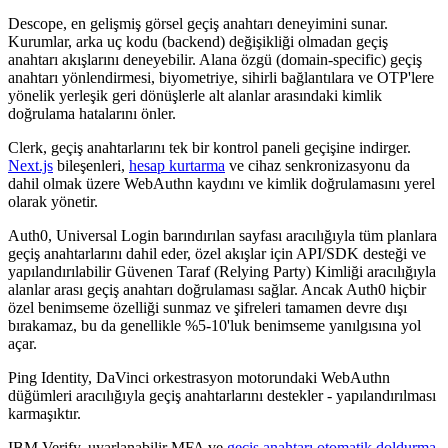
Descope, en gelişmiş görsel geçiş anahtarı deneyimini sunar.
Kurumlar, arka uç kodu (backend) değişikliği olmadan geçiş
anahtarı akışlarını deneyebilir. Alana özgü (domain-specific) geçiş
anahtarı yönlendirmesi, biyometriye, sihirli bağlantılara ve OTP'lere
yönelik yerleşik geri dönüşlerle alt alanlar arasındaki kimlik
doğrulama hatalarını önler.
Clerk, geçiş anahtarlarını tek bir kontrol paneli geçişine indirger.
Next.js
bileşenleri,
hesap kurtarma
ve cihaz senkronizasyonu da
dahil olmak üzere WebAuthn kaydını ve kimlik doğrulamasını yerel
olarak yönetir.
Auth0, Universal Login barındırılan sayfası aracılığıyla tüm planlara
geçiş anahtarlarını dahil eder, özel akışlar için API/SDK desteği ve
yapılandırılabilir Güvenen Taraf (Relying Party) Kimliği aracılığıyla
alanlar arası geçiş anahtarı doğrulaması sağlar. Ancak Auth0 hiçbir
özel benimseme özelliği sunmaz ve şifreleri tamamen devre dışı
bırakamaz, bu da genellikle %5-10'luk benimseme yanılgısına yol
açar.
Ping Identity, DaVinci orkestrasyon motorundaki WebAuthn
düğümleri aracılığıyla geçiş anahtarlarını destekler - yapılandırılması
karmaşıktır.
IBM Verify, uyarlanabilir MFA ve
geçiş anahtarı otomatik doldurma