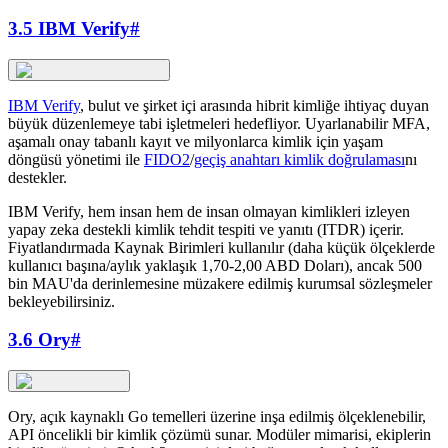
3.5 IBM Verify
#
IBM Verify
, bulut ve şirket içi arasında hibrit kimliğe ihtiyaç duyan
büyük düzenlemeye tabi işletmeleri hedefliyor. Uyarlanabilir MFA,
aşamalı onay tabanlı kayıt ve milyonlarca kimlik için yaşam
döngüsü yönetimi ile
FIDO2
/
geçiş anahtarı kimlik doğrulaması
nı
destekler.
IBM Verify, hem insan hem de insan olmayan kimlikleri izleyen
yapay zeka destekli kimlik tehdit tespiti ve yanıtı (ITDR) içerir.
Fiyatlandırmada Kaynak Birimleri kullanılır (daha küçük ölçeklerde
kullanıcı başına/aylık yaklaşık 1,70-2,00 ABD Doları), ancak 500
bin MAU'da derinlemesine müzakere edilmiş kurumsal sözleşmeler
bekleyebilirsiniz.
3.6 Ory
#
Ory, açık kaynaklı Go temelleri üzerine inşa edilmiş ölçeklenebilir,
API öncelikli bir kimlik çözümü sunar. Modüler mimarisi, ekiplerin