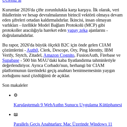
Ücretsiz al
Kurumlar 2026'da çifte zorunlulukla karşı karşıya. İlk olarak, veri
ihlallerinin ve hesap devralmalarının birincil vektörü olmaya devam
eden şifreleri ortadan kaldırmalıdırlar. İkincisi, insan olmayan
varlıkları - özellikle Model Bağlam Protokolü (MCP) gibi
protokoller aracılığıyla hareket eden
yapay zeka
ajanlarını -
doğrulamalıdırlar.
Bu rapor, 2026'da büyük ölçekli B2C için önde gelen CIAM
çözümlerini -
Auth0
, Clerk, Descope, Ory, Ping Identity, IBM
Verify, Stytch, Zitadel,
Amazon Cognito
, FusionAuth, Firebase ve
Supabase
- 500 bin MAU'daki kaba fiyatlandırma tahminleriyle
değerlendiriyor. Ayrıca Corbado'nun, herhangi bir CIAM
platformunun üzerindeki geçiş anahtarı benimsemesinin yaygın
zorluğunu nasıl çözdüğünü de açıklar.
Son makaleler
⚙️
Karşılaştırmalı 9 WebAuthn Sunucu Uygulama Kütüphanesi
📖
Parallels Geçiş Anahtarları: Mac Üzerinde Windows 11