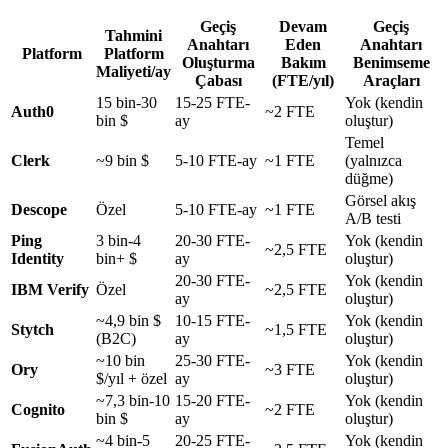
Geçiş
Devam
Geçiş
Tahmini
Anahtarı
Eden
Anahtarı
Platform
Platform
Oluşturma
Bakım
Benimseme
Maliyeti/ay
Çabası
(FTE/yıl)
Araçları
15 bin-30
15-25 FTE-
Yok (kendin
Auth0
~2 FTE
bin $
ay
oluştur)
Temel
Clerk
~9 bin $
5-10 FTE-ay
~1 FTE
(yalnızca
düğme)
Görsel akış
Descope
Özel
5-10 FTE-ay
~1 FTE
A/B testi
Ping
3 bin-4
20-30 FTE-
Yok (kendin
~2,5 FTE
Identity
bin+ $
ay
oluştur)
20-30 FTE-
Yok (kendin
IBM Verify
Özel
~2,5 FTE
ay
oluştur)
~4,9 bin $
10-15 FTE-
Yok (kendin
Stytch
~1,5 FTE
(B2C)
ay
oluştur)
~10 bin
25-30 FTE-
Yok (kendin
Ory
~3 FTE
$/yıl + özel
ay
oluştur)
~7,3 bin-10
15-20 FTE-
Yok (kendin
Cognito
~2 FTE
bin $
ay
oluştur)
~4 bin-5
20-25 FTE-
Yok (kendin