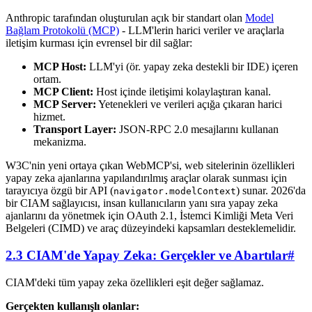
Anthropic tarafından oluşturulan açık bir standart olan
Model
Bağlam Protokolü (MCP)
- LLM'lerin harici veriler ve araçlarla
iletişim kurması için evrensel bir dil sağlar:
MCP Host:
LLM'yi (ör. yapay zeka destekli bir IDE) içeren
ortam.
MCP Client:
Host içinde iletişimi kolaylaştıran kanal.
MCP Server:
Yetenekleri ve verileri açığa çıkaran harici
hizmet.
Transport Layer:
JSON-RPC 2.0 mesajlarını kullanan
mekanizma.
W3C'nin yeni ortaya çıkan WebMCP'si, web sitelerinin özellikleri
yapay zeka ajanlarına yapılandırılmış araçlar olarak sunması için
tarayıcıya özgü bir API (
) sunar. 2026'da
navigator.modelContext
bir CIAM sağlayıcısı, insan kullanıcıların yanı sıra yapay zeka
ajanlarını da yönetmek için OAuth 2.1, İstemci Kimliği Meta Veri
Belgeleri (CIMD) ve araç düzeyindeki kapsamları desteklemelidir.
2.3 CIAM'de Yapay Zeka: Gerçekler ve Abartılar
#
CIAM'deki tüm yapay zeka özellikleri eşit değer sağlamaz.
Gerçekten kullanışlı olanlar: