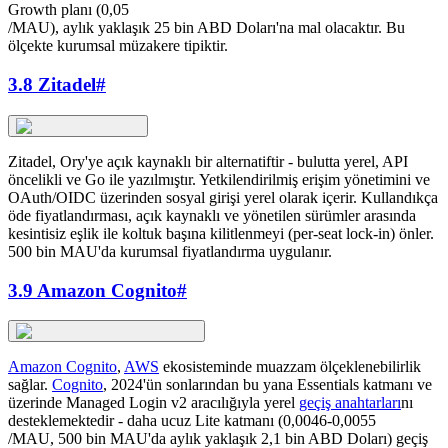
Growth planı (0,05
/MAU), aylık yaklaşık 25 bin ABD Doları'na mal olacaktır. Bu
ölçekte kurumsal müzakere tipiktir.
3.8 Zitadel
#
Zitadel, Ory'ye açık kaynaklı bir alternatiftir - bulutta yerel, API
öncelikli ve Go ile yazılmıştır. Yetkilendirilmiş erişim yönetimini ve
OAuth/OIDC üzerinden sosyal girişi yerel olarak içerir. Kullandıkça
öde fiyatlandırması, açık kaynaklı ve yönetilen sürümler arasında
kesintisiz eşlik ile koltuk başına kilitlenmeyi (per-seat lock-in) önler.
500 bin MAU'da kurumsal fiyatlandırma uygulanır.
3.9 Amazon Cognito
#
Amazon Cognito
,
AWS
ekosisteminde muazzam ölçeklenebilirlik
sağlar.
Cognito
, 2024'ün sonlarından bu yana Essentials katmanı ve
üzerinde Managed Login v2 aracılığıyla yerel
geçiş anahtarları
nı
desteklemektedir - daha ucuz Lite katmanı (0,0046-0,0055
/MAU, 500 bin MAU'da aylık yaklaşık 2,1 bin ABD Doları) geçiş