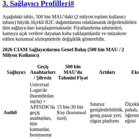
3. Sağlayıcı Profilleri
#
Aşağıdaki tablo, 500 bin MAU'daki (2 milyon toplam kullanıcı
tabanı) büyük ölçekli B2C dağıtımlarına odaklanarak değerlendirilen
tüm sağlayıcıları karşılaştırmaktadır. Fiyatlandırma tahminleri,
kamuya açık verilere dayanan kaba yaklaşımlardır ve müzakere
edilen kurumsal sözleşmelerle değişiklik gösterebilir.
2026 CIAM Sağlayıcılarına Genel Bakış (500 bin MAU / 2
Milyon Kullanıcı)
Geçiş
500 bin
Sağlayıcı
Anahtarları
MAU'da
Artıları
Eks
/ Şifresiz
Tahmini Fiyat
Universal
Login'de
(barındırılan
sayfa) +
Sınırsız
Ölçekl
API/SDK'da
15 bin-30 bin
genişletilebilirlik,
pahalı,
Auth0
geçiş
$/ay (kurumsal
geniş pazar yeri,
öğren
anahtarları,
özel)
olgun platform
eğrisi
tüm
katmanlar,
benimseme