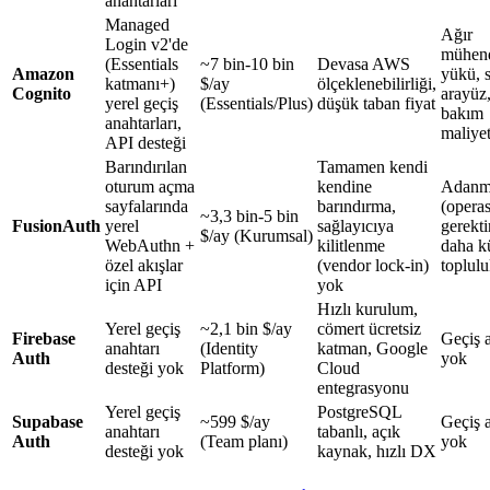
anahtarları
Managed
Ağır
Login v2'de
mühend
(Essentials
~7 bin-10 bin
Devasa AWS
Amazon
yükü, s
katmanı+)
$/ay
ölçeklenebilirliği,
Cognito
arayüz,
yerel geçiş
(Essentials/Plus)
düşük taban fiyat
bakım
anahtarları,
maliyet
API desteği
Barındırılan
Tamamen kendi
oturum açma
kendine
Adanm
sayfalarında
barındırma,
(opera
~3,3 bin-5 bin
FusionAuth
yerel
sağlayıcıya
gerektir
$/ay (Kurumsal)
WebAuthn +
kilitlenme
daha k
özel akışlar
(vendor lock-in)
toplul
için API
yok
Hızlı kurulum,
Yerel geçiş
~2,1 bin $/ay
cömert ücretsiz
Firebase
Geçiş a
anahtarı
(Identity
katman, Google
Auth
yok
desteği yok
Platform)
Cloud
entegrasyonu
Yerel geçiş
PostgreSQL
Supabase
~599 $/ay
Geçiş a
anahtarı
tabanlı, açık
Auth
(Team planı)
yok
desteği yok
kaynak, hızlı DX