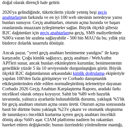
doğal olarak dirençli hale getirir.
2026'ya gelindiğinde, tüketicilerin yüzde yetmiş beşi
geçiş
anahtarları
nın farkında ve en iyi 100 web sitesinin neredeyse yarısı
bunları sunuyor. Geçiş anahtarları, oturum açma hızında ve başarı
oranlarında muazzam iyileştirmeler sağlar. Büyük ölçekli şifresiz
B2C dağıtımları için
geçiş anahtarları
na geçiş, SMS maliyetlerinde
%90'a varan bir azalma sağlayabilir - 500 bin MAU'da bu, yıllık yüz
binlerce dolarlık tasarrufa dönüşür.
Ancak pazar, "yerel geçiş anahtarı benimseme yanılgısı" ile karşı
karşıyadır. Çoğu kimlik sağlayıcı, geçiş anahtarı / WebAuthn
API'leri sunar, ancak bunları etkinleştiren kurumlar, benimsemenin
genellikle yüzde 5 ila 10 seviyesinde durgunlaştığını görür. Büyük
ölçekli B2C dağıtımlarının arkasındaki
kimlik doğrulama
ekipleriyle
yapılan 100'den fazla görüşmeye ve Corbado danışmanlık
etkileşimlerinden elde edilen normalleştirilmiş telemetriye dayanan
Corbado 2026 Geçiş Anahtarı Karşılaştırma Raporu, aradaki farkı
niceliksel olarak ortaya koyuyor. Sabit bir %89 web hazırlık
tavanında, yalnızca ayarlarda bulunabilirlik durumu, yaklaşık %5'lik
bir geçiş anahtarı oturum açma oranı üretir. Oturum açma sonrasında
basit bir dürtme bunu yaklaşık %23'e çıkarır ve otomatik oluşturma
ile tanımlayıcı öncelikli kurtarma içeren geçiş anahtarı öncelikli
dönüş akışı %60'ı aşar. CIAM platformu nadiren bu rakamları
hareket ettiren değişkendir; bunun üzerindeki yönlendirme mantığı,