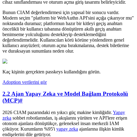
cihaz sınıflandırması ve oturum açma giriş tasarımı belirleyicidir.
Bunun CIAM değerlendirmesi için yapısal bir sonucu vardır.
Modern seçim "platform bir WebAuthn API'sini açığa çıkarıyor mu"
noktasında duramaz; platformun hazır bir kitleyi geçiş anahtarı
öncelikli bir kullanıcı tabanına dönüştüren akıllı geçiş anahtarı
benimseme yolculuğunu destekleyip desteklemediğini
değerlendirmelidir. Kullanıcıları körü körüne yönlendiren genel
kullanıcı arayüzleri; oturum açma bırakmalarına, destek biletlerine
ve duraksayan sunumlara neden olur.
Kaç kişinin gerçekten passkeys kullandığını görün.
Adoption verilerini gör
2.2 Ajan Yapay Zeka ve Model Bağlam Protokolü
(MCP)
#
2026 CIAM pazarındaki en yıkıcı güç makine kimliğidir.
Yapay
zeka
sohbet robotlarından, iş akışlarını yürüten ve API'lere erişen
otonom ajanlara dönüştükçe, geleneksel insan merkezli IAM
çöküyor. Kurumların %95'i
yapay zeka
ajanlarına ilişkin kimlik
endişelerini dile getiriyor.