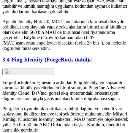
doğrulama iş akışları tasarlayabilir, şifresiz akışları A/B testine tabi
tutabilir ve kimlik mantığını uygulama kodundan ayırarak kullanıcı
yolculuklarının haritasını çıkarabilir.
Agentic Identity Hub 2.0, MCP sunucularında kurumsal düzeyde
politikalar uygulayarak yapay zeka ajanlarını birinci sınıf kimlikler
olarak ele alır. 500 bin MAU'da kurumsal özel fiyatlandırma
geçerlidir - Büyüme (Growth) katmanındaki 0,05
/MAU aşım oranı engelleyici olacaktır (aylık 24 bin
+), bu nedenle
doğrudan müzakere edin.
3.4 Ping Identity (ForgeRock dahil)
#
ForgeRock ile birleşmesinin ardından Ping Identity, en kapsamlı
kurumsal kimlik paketlerinden birini sunuyor. PingOne Advanced
Identity Cloud, DaVinci görsel akış motorundaki orkestrasyon
düğümleri aracılığıyla geçiş anahtarı kimlik doğrulaması sağlar.
Ping; derin uyumluluk sertifikaları, hibrit dağıtım ve patentli veri
izolasyonu ile düzenlemeye tabi sektörlerde mükemmeldir. Müşteri
Kimliği (Customer Identity) paketleri, MAU hacmiyle ölçeklenerek
yıllık 35 bin-50 bin ABD Doları'ndan başlar. Kurulum, önemli bir
uzmanlık gerektirir.