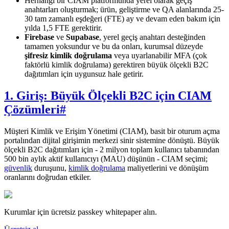
Herhangi bir CIAM platformunda yerel olarak geçiş
anahtarları oluşturmak; ürün, geliştirme ve QA alanlarında 25-
30 tam zamanlı eşdeğeri (FTE) ay ve devam eden bakım için
yılda 1,5 FTE gerektirir.
Firebase
ve
Supabase
, yerel geçiş anahtarı desteğinden
tamamen yoksundur ve bu da onları, kurumsal düzeyde
şifresiz kimlik doğrulama
veya uyarlanabilir MFA (çok
faktörlü kimlik doğrulama) gerektiren büyük ölçekli B2C
dağıtımları için uygunsuz hale getirir.
1. Giriş: Büyük Ölçekli B2C için CIAM
Çözümleri
#
Müşteri Kimlik ve Erişim Yönetimi (CIAM), basit bir oturum açma
portalından dijital girişimin merkezi sinir sistemine dönüştü. Büyük
ölçekli B2C dağıtımları için - 2 milyon toplam kullanıcı tabanından
500 bin aylık aktif kullanıcıyı (MAU) düşünün - CIAM seçimi;
güvenlik
duruşunu,
kimlik doğrulama
maliyetlerini ve dönüşüm
oranlarını doğrudan etkiler.
Kurumlar için ücretsiz passkey whitepaper alın.