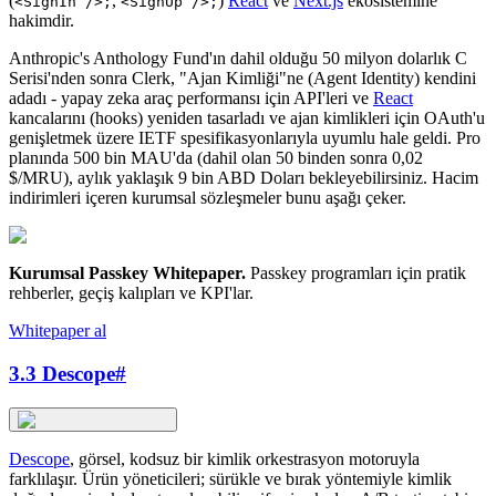
(
,
)
React
ve
Next.js
ekosistemine
<SignIn />;
<SignUp />;
hakimdir.
Anthropic's Anthology Fund'ın dahil olduğu 50 milyon dolarlık C
Serisi'nden sonra Clerk, "Ajan Kimliği"ne (Agent Identity) kendini
adadı - yapay zeka araç performansı için API'leri ve
React
kancalarını (hooks) yeniden tasarladı ve ajan kimlikleri için OAuth'u
genişletmek üzere IETF spesifikasyonlarıyla uyumlu hale geldi. Pro
planında 500 bin MAU'da (dahil olan 50 binden sonra 0,02
$/MRU), aylık yaklaşık 9 bin ABD Doları bekleyebilirsiniz. Hacim
indirimleri içeren kurumsal sözleşmeler bunu aşağı çeker.
Kurumsal Passkey Whitepaper
.
Passkey programları için pratik
rehberler, geçiş kalıpları ve KPI'lar.
Whitepaper al
3.3 Descope
#
Descope
, görsel, kodsuz bir kimlik orkestrasyon motoruyla
farklılaşır. Ürün yöneticileri; sürükle ve bırak yöntemiyle kimlik