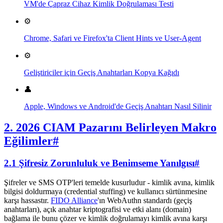
VM'de Çapraz Cihaz Kimlik Doğrulaması Testi
⚙️
Chrome, Safari ve Firefox'ta Client Hints ve User-Agent
⚙️
Geliştiriciler için Geçiş Anahtarları Kopya Kağıdı
👤
Apple, Windows ve Android'de Geçiş Anahtarı Nasıl Silinir
2. 2026 CIAM Pazarını Belirleyen Makro
Eğilimler
#
2.1 Şifresiz Zorunluluk ve Benimseme Yanılgısı
#
Şifreler ve SMS OTP'leri temelde kusurludur - kimlik avına, kimlik
bilgisi doldurmaya (credential stuffing) ve kullanıcı sürtünmesine
karşı hassastır.
FIDO Alliance
'ın WebAuthn standardı (geçiş
anahtarları), açık anahtar kriptografisi ve etki alanı (domain)
bağlama ile bunu çözer ve kimlik doğrulamayı kimlik avına karşı