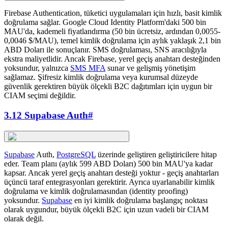
Firebase Authentication, tüketici uygulamaları için hızlı, basit kimlik
doğrulama sağlar. Google Cloud Identity Platform'daki 500 bin
MAU'da, kademeli fiyatlandırma (50 bin ücretsiz, ardından 0,0055-
0,0046 $/MAU), temel kimlik doğrulama için aylık yaklaşık 2,1 bin
ABD Doları ile sonuçlanır. SMS doğrulaması, SNS aracılığıyla
ekstra maliyetlidir. Ancak Firebase, yerel geçiş anahtarı desteğinden
yoksundur, yalnızca
SMS MFA
sunar ve gelişmiş yönetişim
sağlamaz. Şifresiz kimlik doğrulama veya kurumsal düzeyde
güvenlik gerektiren büyük ölçekli B2C dağıtımları için uygun bir
CIAM seçimi değildir.
3.12 Supabase Auth
#
Supabase
Auth,
PostgreSQL
üzerinde geliştiren geliştiricilere hitap
eder. Team planı (aylık 599 ABD Doları) 500 bin MAU'ya kadar
kapsar. Ancak yerel geçiş anahtarı desteği yoktur - geçiş anahtarları
üçüncü taraf entegrasyonları gerektirir. Ayrıca uyarlanabilir kimlik
doğrulama ve kimlik doğrulamasından (identity proofing)
yoksundur.
Supabase
en iyi kimlik doğrulama başlangıç noktası
olarak uygundur, büyük ölçekli B2C için uzun vadeli bir CIAM
olarak değil.