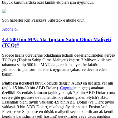
büyük kurumlardaki özel kimlik ekipleri için uygundur.
Son haberler için Passkeys Substack'e abone olun.
Abone ol
4.4 500 bin MAU'da Toplam Sahip Olma Maliyeti
(TCO)
#
Sadece lisans ücretlerine odaklanan tedarik değerlendirmeleri gerçek
TCO'yu (Toplam Sahip Olma Maliyeti) kaçırır. 2 Milyon kullanıcı
tabanına sahip 500 bin MAU'da gerçek maliyeti üç faktör
yönlendirir: platform ücretleri, uygulama çabası ve devam eden
bakım.
Platform ücretleri
büyük ölçüde değişir. Auth0 en üst uçta yer alır
(aylık 15 bin-30 bin ABD Doları).
Cognito
'nun geçiş anahtarı
özellikli Essentials katmanı (aylık yaklaşık 7,3 bin ABD Doları) orta
seviye gibi görünse de mühendislik yükünü gizler. Stytch's B2C
Essentials planı (aylık yaklaşık 4,9 bin ABD Doları) ve Clerk (aylık
yaklaşık 9 bin ABD Doları) rekabetçi fiyatlar sunar. FusionAuth,
Firebase ve Supabase en düşük maliyetli seçeneklerdir ancak kendi
kendine barındırma (self-hosting) gerektirirler veya geçiş anahtarı