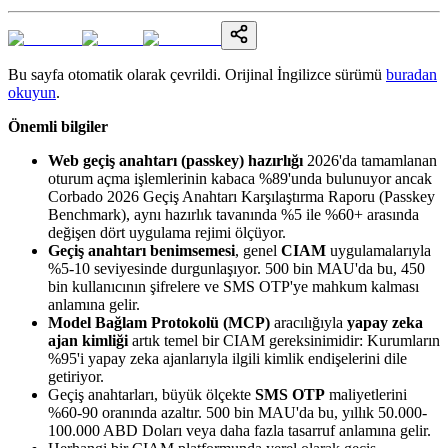
Bu sayfa otomatik olarak çevrildi. Orijinal İngilizce sürümü
buradan
okuyun
.
Önemli bilgiler
Web geçiş anahtarı (passkey) hazırlığı
2026'da tamamlanan
oturum açma işlemlerinin kabaca %89'unda bulunuyor ancak
Corbado 2026 Geçiş Anahtarı Karşılaştırma Raporu (Passkey
Benchmark), aynı hazırlık tavanında %5 ile %60+ arasında
değişen dört uygulama rejimi ölçüyor.
Geçiş anahtarı benimsemesi
, genel
CIAM
uygulamalarıyla
%5-10 seviyesinde durgunlaşıyor. 500 bin MAU'da bu, 450
bin kullanıcının şifrelere ve SMS OTP'ye mahkum kalması
anlamına gelir.
Model Bağlam Protokolü (MCP)
aracılığıyla
yapay zeka
ajan kimliği
artık temel bir CIAM gereksinimidir: Kurumların
%95'i yapay zeka ajanlarıyla ilgili kimlik endişelerini dile
getiriyor.
Geçiş anahtarları, büyük ölçekte
SMS OTP
maliyetlerini
%60-90 oranında azaltır. 500 bin MAU'da bu, yıllık 50.000-
100.000 ABD Doları veya daha fazla tasarruf anlamına gelir.