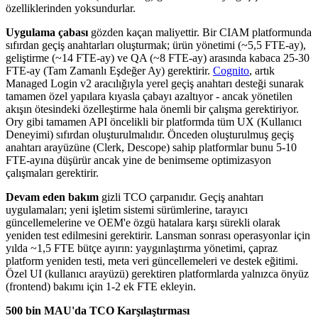
özelliklerinden yoksundurlar.
Uygulama çabası
gözden kaçan maliyettir. Bir CIAM platformunda
sıfırdan geçiş anahtarları oluşturmak; ürün yönetimi (~5,5 FTE-ay),
geliştirme (~14 FTE-ay) ve QA (~8 FTE-ay) arasında kabaca 25-30
FTE-ay (Tam Zamanlı Eşdeğer Ay) gerektirir.
Cognito
, artık
Managed Login v2 aracılığıyla yerel geçiş anahtarı desteği sunarak
tamamen özel yapılara kıyasla çabayı azaltıyor - ancak yönetilen
akışın ötesindeki özelleştirme hala önemli bir çalışma gerektiriyor.
Ory gibi tamamen API öncelikli bir platformda tüm UX (Kullanıcı
Deneyimi) sıfırdan oluşturulmalıdır. Önceden oluşturulmuş geçiş
anahtarı arayüzüne (Clerk, Descope) sahip platformlar bunu 5-10
FTE-ayına düşürür ancak yine de benimseme optimizasyon
çalışmaları gerektirir.
Devam eden bakım
gizli TCO çarpanıdır. Geçiş anahtarı
uygulamaları; yeni işletim sistemi sürümlerine, tarayıcı
güncellemelerine ve OEM'e özgü hatalara karşı sürekli olarak
yeniden test edilmesini gerektirir. Lansman sonrası operasyonlar için
yılda ~1,5 FTE bütçe ayırın: yaygınlaştırma yönetimi, çapraz
platform yeniden testi, meta veri güncellemeleri ve destek eğitimi.
Özel UI (kullanıcı arayüzü) gerektiren platformlarda yalnızca önyüz
(frontend) bakımı için 1-2 ek FTE ekleyin.
500 bin MAU'da TCO Karşılaştırması