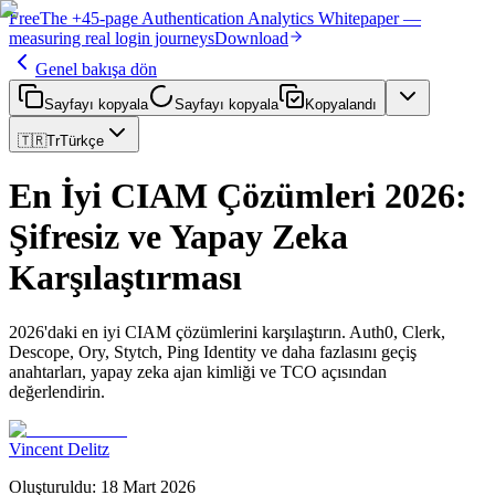
Free
The
+45-page
Authentication
Analytics Whitepaper
—
measuring real login journeys
Download
Genel bakışa dön
Sayfayı kopyala
Sayfayı kopyala
Kopyalandı
🇹🇷
Tr
Türkçe
En İyi CIAM Çözümleri 2026:
Şifresiz ve Yapay Zeka
Karşılaştırması
2026'daki en iyi CIAM çözümlerini karşılaştırın. Auth0, Clerk,
Descope, Ory, Stytch, Ping Identity ve daha fazlasını geçiş
anahtarları, yapay zeka ajan kimliği ve TCO açısından
değerlendirin.
Vincent Delitz
Oluşturuldu
:
18 Mart 2026