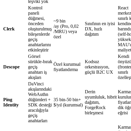
teşviki yok
Kontrol
React
paneli
merkez
düğmesi,
sınırlı
~9 bin
önceden
Sınıfının en iyisi
kendin
/ay (Pro, 0,02
Clerk
oluşturulmuş
DX, hızlı
barınd
/MRU) veya
bileşenlerde
dağıtım
(self-h
özel
geçiş
yüksek
anahtarlarını
MAU'
etkinleştirir
maliyet
Görsel
Kendi
sürükle-bırak
Kodsuz
önyüzü
Özel kurumsal
Descope
geçiş
orkestrasyon,
(fronte
fiyatlandırma
anahtarı iş
güçlü B2C UX
sınırlı
akışları
özelleş
DaVinci
akışlarındaki
Derin
Karma
WebAuthn
uyumluluk, hibrit
kurulu
Ping
düğümleri +
35 bin-50 bin+
dağıtım,
fiyatla
Identity
SDK desteği
$/yıl (kurumsal)
ForgeRock
dik öğ
aracılığıyla
birleşmesi
eğrisi
geçiş
anahtarları
Karma