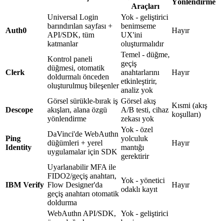
Yönlendirme
Araçları
Universal Login
Yok - geliştirici
barındırılan sayfası +
benimseme
Auth0
Hayır
API/SDK, tüm
UX'ini
katmanlar
oluşturmalıdır
Temel - düğme,
Kontrol paneli
geçiş
düğmesi, otomatik
Clerk
anahtarlarını
Hayır
doldurmalı önceden
etkinleştirir,
oluşturulmuş bileşenler
analiz yok
Görsel sürükle-bırak iş
Görsel akış
Kısmi (akış
Descope
akışları, alana özgü
A/B testi, cihaz
koşulları)
yönlendirme
zekası yok
Yok - özel
DaVinci'de WebAuthn
Ping
yolculuk
düğümleri + yerel
Hayır
Identity
mantığı
uygulamalar için SDK
gerektirir
Uyarlanabilir MFA ile
FIDO2/geçiş anahtarı,
Yok - yönetici
IBM Verify
Flow Designer'da
Hayır
odaklı kayıt
geçiş anahtarı otomatik
doldurma
WebAuthn API/SDK,
Yok - geliştirici