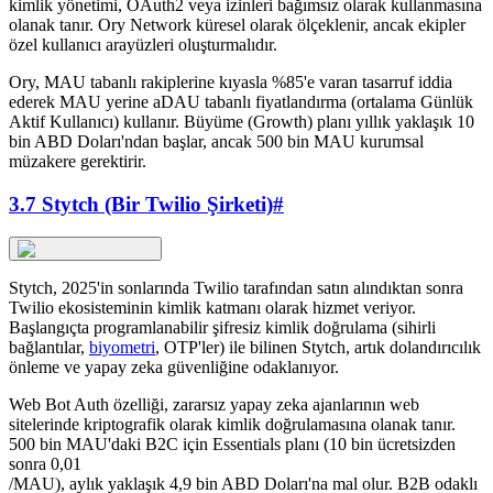
kimlik yönetimi, OAuth2 veya izinleri bağımsız olarak kullanmasına
olanak tanır. Ory Network küresel olarak ölçeklenir, ancak ekipler
özel kullanıcı arayüzleri oluşturmalıdır.
Ory, MAU tabanlı rakiplerine kıyasla %85'e varan tasarruf iddia
ederek MAU yerine aDAU tabanlı fiyatlandırma (ortalama Günlük
Aktif Kullanıcı) kullanır. Büyüme (Growth) planı yıllık yaklaşık 10
bin ABD Doları'ndan başlar, ancak 500 bin MAU kurumsal
müzakere gerektirir.
3.7 Stytch (Bir Twilio Şirketi)
#
Stytch, 2025'in sonlarında Twilio tarafından satın alındıktan sonra
Twilio ekosisteminin kimlik katmanı olarak hizmet veriyor.
Başlangıçta programlanabilir şifresiz kimlik doğrulama (sihirli
bağlantılar,
biyometri
, OTP'ler) ile bilinen Stytch, artık dolandırıcılık
önleme ve yapay zeka güvenliğine odaklanıyor.
Web Bot Auth özelliği, zararsız yapay zeka ajanlarının web
sitelerinde kriptografik olarak kimlik doğrulamasına olanak tanır.
500 bin MAU'daki B2C için Essentials planı (10 bin ücretsizden
sonra 0,01
/MAU), aylık yaklaşık 4,9 bin ABD Doları'na mal olur. B2B odaklı