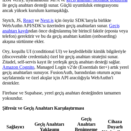
ile geçiş anahtarı desteği sunar. Güçlü uyumluluk entegrasyonu
ancak yüksek kurulum karmaşıklığı.
Stytch, JS,
React
ve
Next.js
için önyüz SDK'larıyla birlikte
WebAuthn API/SDK'sı üzerinden geçiş anahtarları sunar.
Geçiş
anahtarı kaydı
ndan önce doğrulanmış bir birincil faktör (eposta veya
telefon) gerektirir ve bu da geçiş anahtarı katılım (onboarding)
akışına sürtünme ekler.
Ory, koşullu UI (conditional UI) ve keşfedilebilir kimlik bilgileriyle
(discoverable credentials) özel bir geçiş anahtarı stratejisi sunar.
Zitadel, self-servis kayıt ile yerleşik geçiş anahtarı desteği sağlar.
Amazon Cognito
, Managed Login v2'de (Essentials tier+) artık yerel
geçiş anahtarları sunuyor. FusionAuth, barındırılan oturum açma
sayfalarında ve özel akışlar için API aracılığıyla WebAuthn'i
destekler.
Firebase ve Supabase, yerel geçiş anahtarı desteğinden tamamen
yoksundur.
Şifresiz ve Geçiş Anahtarı Karşılaştırması
Geçiş
Cihaza
Geçiş Anahtarı
Anahtarı
Sağlayıcı
Duyarlı
Yaklaşımı
Benimseme