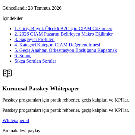
Güncellendi
:
28 Temmuz 2026
İçindekiler
1. Giriş: Büyük Ölçekli B2C için CIAM Çözümleri
2. 2026 CIAM Pazarını Belirleyen Makro Eğilimler
3. Sağlayıcı Profilleri
4. Kategori Kategori CIAM Değerlendirmesi
5. Geçiş Anahtarı Orkestrasyon Boşluğunu Kapatmak
6. Sonuç
Sıkça Sorulan Sorular
Kurumsal Passkey Whitepaper
Passkey programları için pratik rehberler, geçiş kalıpları ve KPI'lar.
Passkey programları için pratik rehberler, geçiş kalıpları ve KPI'lar.
Whitepaper al
Bu makaleyi paylaş