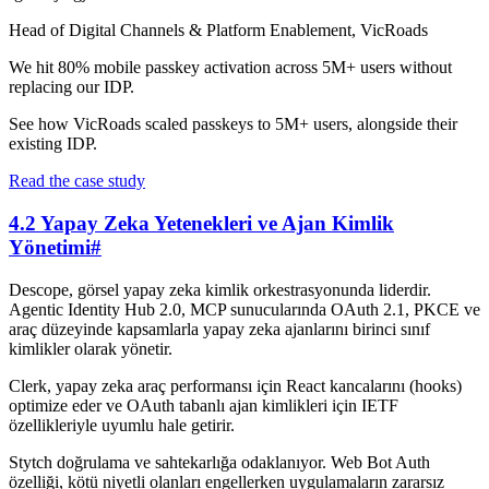
Head of Digital Channels & Platform Enablement, VicRoads
We hit 80% mobile passkey activation across 5M+ users without
replacing our IDP.
See how VicRoads scaled passkeys to 5M+ users, alongside their
existing IDP.
Read the case study
4.2 Yapay Zeka Yetenekleri ve Ajan Kimlik
Yönetimi
#
Descope, görsel yapay zeka kimlik orkestrasyonunda liderdir.
Agentic Identity Hub 2.0, MCP sunucularında OAuth 2.1, PKCE ve
araç düzeyinde kapsamlarla yapay zeka ajanlarını birinci sınıf
kimlikler olarak yönetir.
Clerk, yapay zeka araç performansı için React kancalarını (hooks)
optimize eder ve OAuth tabanlı ajan kimlikleri için IETF
özellikleriyle uyumlu hale getirir.
Stytch doğrulama ve sahtekarlığa odaklanıyor. Web Bot Auth
özelliği, kötü niyetli olanları engellerken uygulamaların zararsız