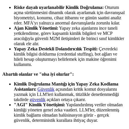
Riske dayalı uyarlanabilir Kimlik Doğrulama:
Oturum
açma sürtünmesini dinamik olarak ayarlamak için davranışsal
biyometriyi, konumu, cihaz itibarını ve günün saatini analiz
eder. MFA'yı yalnızca anormal davranışlarda zorunlu kılar.
Ajan Kimlik Yönetimi:
Yapay zeka ajanlarını ince taneli
yetkilendirme, görev kapsamlı kimlik bilgileri ve MCP
aracılığıyla güvenli M2M iletişimleri ile birinci sınıf kimlikler
olarak ele alır.
Yapay Zeka Destekli Dolandırıcılık Tespiti:
Çevredeki
kimlik bilgisi doldurma (credential stuffing), bot ağları ve
hileli hesap oluşturmayı belirlemek için makine öğrenimi
kullanımı.
Abartılı olanlar ve "olsa iyi olurlar":
Kimlik Doğrulama Mantığı için Yapay Zeka Kodlama
Asistanları:
Güvenlik
açısından kritik komut dosyalarını
yazmak için LLM'leri kullanmak, titizlikle denetlenmediği
takdirde
güvenlik
açıkları ortaya çıkarır.
"AGI" Kimlik Yönetişimi:
Yapılandırılmış veriler olmadan
kimliği yöneten genel zeka vaatleri. LLM'ler, düzenlenmiş
kimlik bağlamı olmadan halüsinasyon görür - gerçek
güvenlik, deterministik kurallara ihtiyaç duyar.