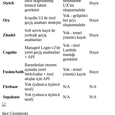
önce doğrulanmış
benimseme
Stytch
Hayır
birincil faktör
UX'ini
gerektirir
oluşturmalıdır
Yok - geliştirici
Koşullu UI ile özel
Ory
her şeyi
Hayır
geçiş anahtarı stratejisi
oluşturmalıdır
Self servis kayıt ile
Yok - temel
Zitadel
yerleşik geçiş
Hayır
yönetici kaydı
anahtarları
Yok - özel
Managed Login v2'de
Lambda
Cognito
yerel geçiş anahtarları
Hayır
mantığı
+ API
gerektirir
Barındırılan oturum
açmada yerel
Yok - temel
FusionAuth
Hayır
WebAuthn + özel
yönetici kaydı
akışlar için API
Yok (yalnızca üçüncü
Firebase
N/A
N/A
taraf)
Yok (yalnızca üçüncü
Supabase
N/A
N/A
taraf)
Igor Gjorgjioski