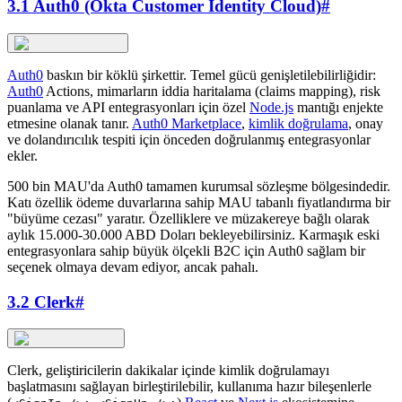
3.1 Auth0 (Okta Customer Identity Cloud)
#
Auth0
baskın bir köklü şirkettir. Temel gücü genişletilebilirliğidir:
Auth0
Actions, mimarların iddia haritalama (claims mapping), risk
puanlama ve API entegrasyonları için özel
Node.js
mantığı enjekte
etmesine olanak tanır.
Auth0 Marketplace
,
kimlik doğrulama
, onay
ve dolandırıcılık tespiti için önceden doğrulanmış entegrasyonlar
ekler.
500 bin MAU'da Auth0 tamamen kurumsal sözleşme bölgesindedir.
Katı özellik ödeme duvarlarına sahip MAU tabanlı fiyatlandırma bir
"büyüme cezası" yaratır. Özelliklere ve müzakereye bağlı olarak
aylık 15.000-30.000 ABD Doları bekleyebilirsiniz. Karmaşık eski
entegrasyonlara sahip büyük ölçekli B2C için Auth0 sağlam bir
seçenek olmaya devam ediyor, ancak pahalı.
3.2 Clerk
#
Clerk, geliştiricilerin dakikalar içinde kimlik doğrulamayı
başlatmasını sağlayan birleştirilebilir, kullanıma hazır bileşenlerle