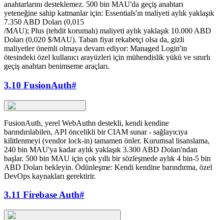
anahtarlarını desteklemez. 500 bin MAU'da geçiş anahtarı
yeteneğine sahip katmanlar için: Essentials'ın maliyeti aylık yaklaşık
7.350 ABD Doları (0,015
/MAU); Plus (tehdit korumalı) maliyeti aylık yaklaşık 10.000 ABD
Doları (0,020 $/MAU). Taban fiyat rekabetçi olsa da, gizli
maliyetler önemli olmaya devam ediyor: Managed Login'in
ötesindeki özel kullanıcı arayüzleri için mühendislik yükü ve sınırlı
geçiş anahtarı benimseme araçları.
3.10 FusionAuth
#
FusionAuth, yerel WebAuthn destekli, kendi kendine
barındırılabilen, API öncelikli bir CIAM sunar - sağlayıcıya
kilitlenmeyi (vendor lock-in) tamamen önler. Kurumsal lisanslama,
240 bin MAU'ya kadar aylık yaklaşık 3.300 ABD Doları'ndan
başlar. 500 bin MAU için çok yıllı bir sözleşmede aylık 4 bin-5 bin
ABD Doları bekleyin. Ödünleşme: Kendi kendine barındırma, özel
DevOps kaynakları gerektirir.
3.11 Firebase Auth
#