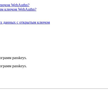
 ключом WebAuthn?
тым ключом WebAuthn?
ых данных с открытым ключом
грамм passkeys.
грамм passkeys.