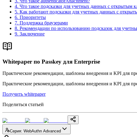
3. Что такое authenticatorAttachment?
4. Что такое подсказки для учетных данных с открытым
5. Как работают подсказки для учетных данных с откры
6. Приоритеты
7. Поддержка браузерами
8. Рекомендации по использованию подсказок для учетн
9. Заключение
Whitepaper по Passkey для Enterprise
Практические рекомендации, шаблоны внедрения и KPI для про
Практические рекомендации, шаблоны внедрения и KPI для про
Получить whitepaper
Поделиться статьей
Серия
:
WebAuthn Advanced