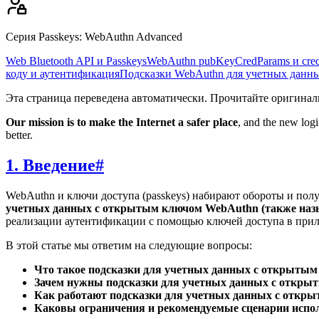
Серия Passkeys
:
WebAuthn Advanced
Web Bluetooth API и Passkeys
WebAuthn pubKeyCredParams и cre
коду и аутентификация
Подсказки WebAuthn для учетных данны
Эта страница переведена автоматически. Прочитайте оригина
Our mission is to make the Internet a safer place
, and the new logi
better.
1. Введение
#
WebAuthn и ключи доступа (passkeys) набирают обороты и полу
учетных данных с открытым ключом WebAuthn (также назы
реализации аутентификации с помощью ключей доступа в при
В этой статье мы ответим на следующие вопросы:
Что такое подсказки для учетных данных с открыты
Зачем нужны подсказки для учетных данных с откр
Как работают подсказки для учетных данных с отк
Каковы ограничения и рекомендуемые сценарии испо