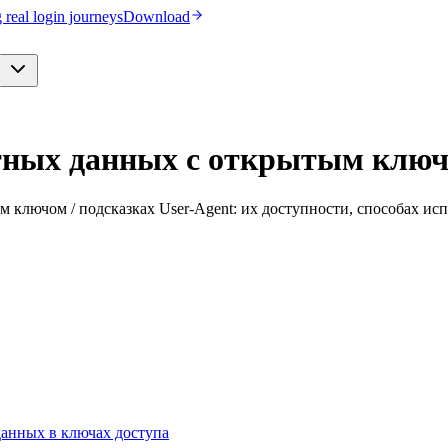
real login journeys
Download
ных данных с открытым ключо
 ключом / подсказках User-Agent: их доступности, способах ис
данных в ключах доступа