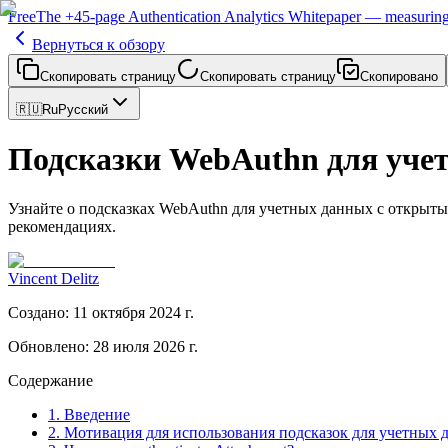
Free
The
+45-page
Authentication
Analytics Whitepaper
— measuring 
Вернуться к обзору
Скопировать страницу
Скопировать страницу
Скопировано
🇷🇺
Ru
Русский
Подсказки WebAuthn для учет
Узнайте о подсказках WebAuthn для учетных данных с открытым
рекомендациях.
Vincent Delitz
Создано
:
11 октября 2024 г.
Обновлено
:
28 июля 2026 г.
Содержание
1. Введение
2. Мотивация для использования подсказок для учетных 