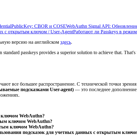
dentialPublicKey: CBOR и COSE
WebAuthn Signal API: Обновление
х с открытым ключом / User-Agent
Работают ли Passkeys в режи
льную версию на английском
здесь
.
n standard passkeys provides a superior solution to achieve that. That'
чают все большее распространение. С технической точки зрения
ваемые подсказками User-agent)
— это последнее дополнение 
ложениях.
м ключом WebAuthn?
ытым ключом WebAuthn?
рытым ключом WebAuthn?
льзования подсказок для учетных данных с открытым ключо