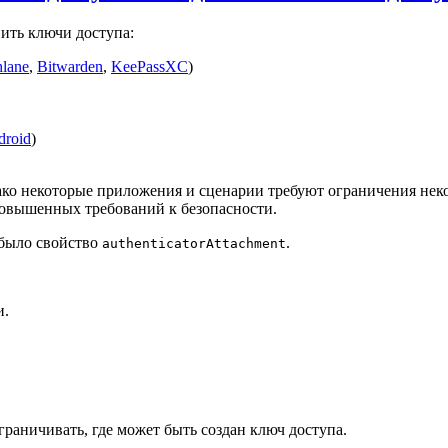
нить ключи доступа:
lane
,
Bitwarden
,
KeePassXC
)
droid
)
нако некоторые приложения и сценарии требуют ограничения нек
повышенных требований к безопасности.
 было свойство
.
authenticatorAttachment
и.
раничивать, где может быть создан ключ доступа.