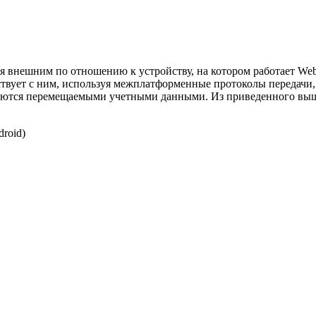
ся внешним по отношению к устройству, на котором работает We
ствует с ним, используя межплатформенные протоколы передачи,
аются перемещаемыми учетными данными. Из приведенного выш
droid)