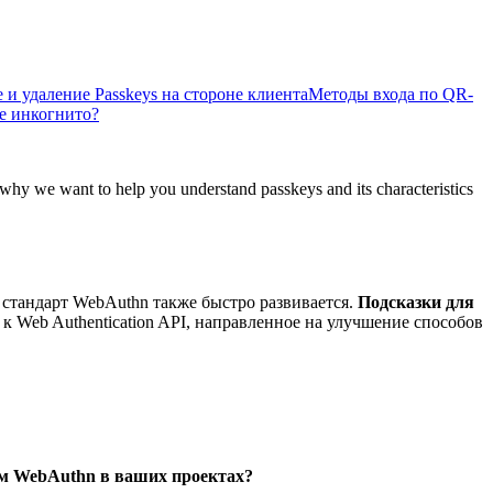
 и удаление Passkeys на стороне клиента
Методы входа по QR-
ме инкогнито?
s why we want to help you understand passkeys and its characteristics
 стандарт WebAuthn также быстро развивается.
Подсказки для
к Web Authentication API, направленное на улучшение способов
м WebAuthn в ваших проектах?