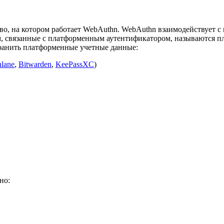
во, на котором работает WebAuthn. WebAuthn взаимодействует 
м, связанные с платформенным аутентификатором, называются
ранить платформенные учетные данные:
lane
,
Bitwarden
,
KeePassXC
)
но: