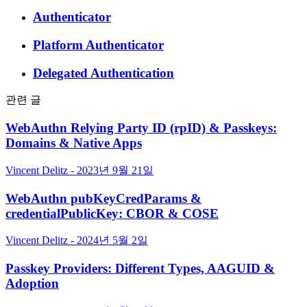
Authenticator
Platform Authenticator
Delegated Authentication
관련 글
WebAuthn Relying Party ID (rpID) & Passkeys:
Domains & Native Apps
Vincent Delitz - 2023년 9월 21일
WebAuthn pubKeyCredParams &
credentialPublicKey: CBOR & COSE
Vincent Delitz - 2024년 5월 2일
Passkey Providers: Different Types, AAGUID &
Adoption