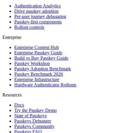
Authentication Analytics
Drive passkey adoption
Per-user journey debugging
Passkey-first components
Rollout controls
Enterprise
Enterprise Content Hub
Enterprise Passkey Guide
Build vs Buy Passkey Guide
Passkey Workshop
Passkey Adoption Benchmark
Passkey Benchmark 2026
Enterprise Infrastructure
Hardware Authenticator Rollouts
Resources
Docs
Try the Passkey Demo
State of Passkeys
Passkeys Debugger
Passkeys Community
Passkeys FAQ