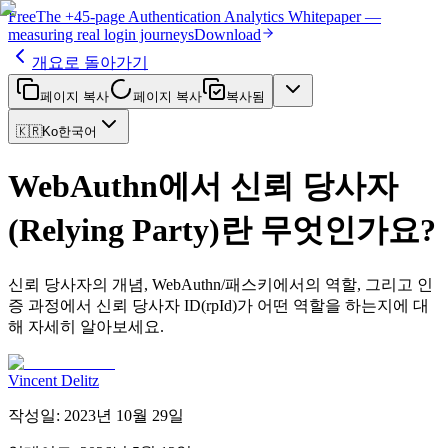
Free
The
+45-page
Authentication
Analytics Whitepaper
—
measuring real login journeys
Download
개요로 돌아가기
페이지 복사
페이지 복사
복사됨
🇰🇷
Ko
한국어
WebAuthn에서 신뢰 당사자
(Relying Party)란 무엇인가요?
신뢰 당사자의 개념, WebAuthn/패스키에서의 역할, 그리고 인
증 과정에서 신뢰 당사자 ID(rpId)가 어떤 역할을 하는지에 대
해 자세히 알아보세요.
Vincent Delitz
작성일
:
2023년 10월 29일