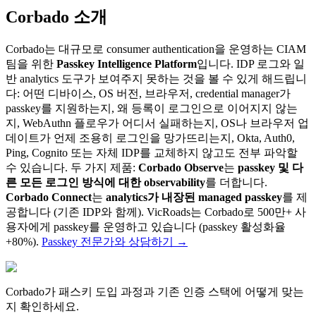
Corbado 소개
Corbado는 대규모로 consumer authentication을 운영하는 CIAM
팀을 위한
Passkey Intelligence Platform
입니다. IDP 로그와 일
반 analytics 도구가 보여주지 못하는 것을 볼 수 있게 해드립니
다: 어떤 디바이스, OS 버전, 브라우저, credential manager가
passkey를 지원하는지, 왜 등록이 로그인으로 이어지지 않는
지, WebAuthn 플로우가 어디서 실패하는지, OS나 브라우저 업
데이트가 언제 조용히 로그인을 망가뜨리는지, Okta, Auth0,
Ping, Cognito 또는 자체 IDP를 교체하지 않고도 전부 파악할
수 있습니다. 두 가지 제품:
Corbado Observe
는
passkey 및 다
른 모든 로그인 방식에 대한 observability
를 더합니다.
Corbado Connect
는
analytics가 내장된 managed passkey
를 제
공합니다 (기존 IDP와 함께). VicRoads는 Corbado로 500만+ 사
용자에게 passkey를 운영하고 있습니다 (passkey 활성화율
+80%).
Passkey 전문가와 상담하기
→
Corbado가 패스키 도입 과정과 기존 인증 스택에 어떻게 맞는
지 확인하세요.