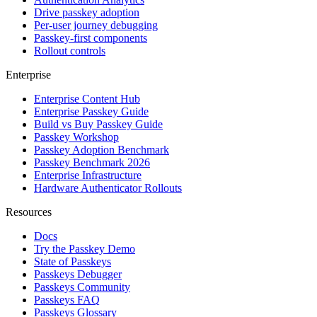
Drive passkey adoption
Per-user journey debugging
Passkey-first components
Rollout controls
Enterprise
Enterprise Content Hub
Enterprise Passkey Guide
Build vs Buy Passkey Guide
Passkey Workshop
Passkey Adoption Benchmark
Passkey Benchmark 2026
Enterprise Infrastructure
Hardware Authenticator Rollouts
Resources
Docs
Try the Passkey Demo
State of Passkeys
Passkeys Debugger
Passkeys Community
Passkeys FAQ
Passkeys Glossary