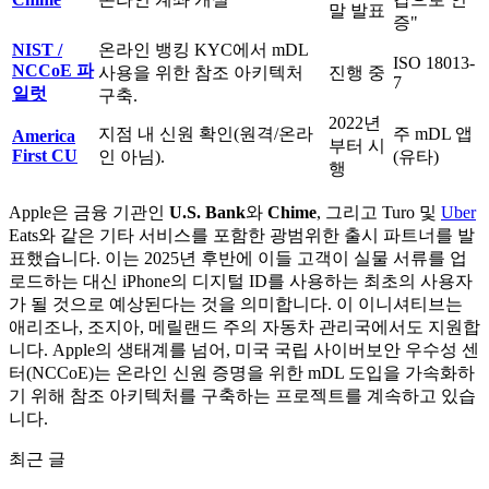
말 발표
증"
NIST /
온라인 뱅킹 KYC에서 mDL
ISO 18013-
NCCoE 파
사용을 위한 참조 아키텍처
진행 중
7
일럿
구축.
2022년
지점 내 신원 확인(원격/온라
주 mDL 앱
America
부터 시
First CU
인 아님).
(유타)
행
Apple은 금융 기관인
U.S. Bank
와
Chime
, 그리고 Turo 및
Uber
Eats와 같은 기타 서비스를 포함한 광범위한 출시 파트너를 발
표했습니다. 이는 2025년 후반에 이들 고객이 실물 서류를 업
로드하는 대신 iPhone의 디지털 ID를 사용하는 최초의 사용자
가 될 것으로 예상된다는 것을 의미합니다. 이 이니셔티브는
애리조나, 조지아, 메릴랜드 주의 자동차 관리국에서도 지원합
니다. Apple의 생태계를 넘어, 미국 국립 사이버보안 우수성 센
터(NCCoE)는 온라인 신원 증명을 위한 mDL 도입을 가속화하
기 위해 참조 아키텍처를 구축하는 프로젝트를 계속하고 있습
니다.
최근 글