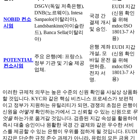
DSGV(독일 저축은행),
EUDI 지갑
DNB(노르웨이), Intesa
(신원 확인
국경 간
NOBID 컨소
Sanpaolo(이탈리아),
을 위해
결제 개시
시엄
Landsbankinn(아이슬란
mdoc/ISO
및 승인.
18013-7 사
드), Banca Sella(이탈리
용)
아)
은행 계좌
EUDI 지갑
개설, 모
(신원 확인
주요 은행(예: 프랑스),
POTENTIAL
바일 운전
을 위해
정부 기관 및 기술 제공
컨소시엄
면허증,
mdoc/ISO
업체.
18013-7 사
전자 서
용)
명.
이러한 규제적 의무는 높은 수준의 신원 확인을 사실상 상품화
할 것입니다. KYC와 같은 핵심 비즈니스 프로세스가 보편적
이고 정부가 지원하는 유틸리티가 되면, 경쟁의 초점은 은행이
신원을
어떻게
확인하는가에서 그 신뢰할 수 있는 신원으로
무
엇을
하는가로 옮겨갈 것입니다. 검증된 지갑 속성을 활용하여
즉시 대출 승인이나 원활한 국경 간 결제와 같은 우수한 서비
스를 제공할 수 있는 은행이 우위를 점하게 될 것입니다. EUDI
지갑은 단순한 규정 준수 과제가 아니라, 유럽의 모든 금융 기