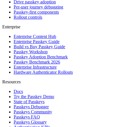
Drive passkey adoption
Per-user journey debugging
Passkey-first components
Rollout controls
Enterprise
Enterprise Content Hub
Enterprise Passkey Guide
Build vs Buy Passkey Guide
Passkey Workshop
Passkey Adoption Benchmark
Passkey Benchmark 2026
Enterprise Infrastructure
Hardware Authenticator Rollouts
Resources
Docs
Try the Passkey Demo
State of Passkeys
Passkeys Debugger
Passkeys Community
Passkeys FAQ
Passkeys Glossary