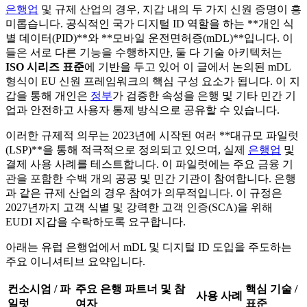
은행업
및 규제 산업의 경우, 지갑 내의 두 가지 신원 증명이 흥
미롭습니다. 공식적인 국가 디지털 ID 역할을 하는 **개인 식
별 데이터(PID)**와 **모바일 운전면허증(mDL)**입니다. 이
들은 서로 다른 기능을 수행하지만, 둘 다 기술 아키텍처는
ISO 시리즈 표준
에 기반을 두고 있어 이 글에서 논의된 mDL
형식이 EU 신원 프레임워크의 핵심 구성 요소가 됩니다. 이 지
갑을 통해 개인은
정부
가 검증한 속성을 은행 및 기타 민간 기
업과 안전하고 사용자 통제 방식으로 공유할 수 있습니다.
이러한 규제적 의무는 2023년에 시작된 여러 **대규모 파일럿
(LSP)**을 통해 적극적으로 정의되고 있으며, 실제
은행업
및
결제 사용 사례를 테스트합니다. 이 파일럿에는 주요 금융 기
관을 포함한 수백 개의 공공 및 민간 기관이 참여합니다. 은행
과 같은 규제 산업의 경우 참여가 의무적입니다. 이 규정은
2027년까지 고객 식별 및 강력한 고객 인증(SCA)을 위해
EUDI 지갑을 수락하도록 요구합니다.
아래는 유럽 은행업에서 mDL 및 디지털 ID 도입을 주도하는
주요 이니셔티브 요약입니다.
컨소시엄 / 파
주요 은행 파트너 및 참
핵심 기술 /
사용 사례
일럿
여자
표준