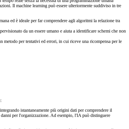
 in tempo reale senza la necessità di una programmazione umana
ioni. Il machine learning può essere ulteriormente suddiviso in tre
umana ed è ideale per far comprendere agli algoritmi la relazione tra
supervisionato da un essere umano e aiuta a identificare schemi che non
n metodo per tentativi ed errori, in cui riceve una ricompensa per le
:
integrando istantaneamente più origini dati per comprendere il
i danni per l'organizzazione. Ad esempio, l'IA può distinguere