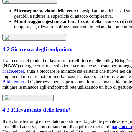
Microsegmentazione della rete:
Consigli automatici basati sul
gestibili e ridurre la superficie di attacco complessiva.
Monitoraggio e gestione automatizzata della sicurezza di re
tempo reale, rilevano malfunzionamenti, tracciano la non confo
4.2 Sicurezza degli endpoint
#
L'aumento dei modelli di lavoro remoto/ibrido e delle policy Bring 
(NGAV)
emerge come una soluzione veramente avanzata per proteggere
MacKeeper
, aiuta a bloccare le minacce sia esistenti che nuove nei d
implementarlo in remoto in modo quasi istantaneo, ma fornisce anche u
Bitdefender
di Cybernews per scoprire come fornisce una solida prote
mitigare le minacce agli endpoint di rete utilizzando un hub di gestione
4.3 Rilevamento delle frodi
#
Il machine learning è diventato uno strumento potente per rilevare e p
modelli di accesso, comportamento di acquisto e metodi di
pagamento
Una volta stabiliti questi schemi, i modelli possono segnalare rapidame