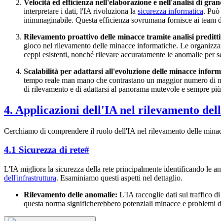
Velocità ed efficienza nell'elaborazione e nell'analisi di gra
interpretare i dati, l'IA rivoluziona la
sicurezza informatica
. Può
inimmaginabile. Questa efficienza sovrumana fornisce ai team 
Rilevamento proattivo delle minacce tramite analisi preditt
gioco nel rilevamento delle minacce informatiche. Le organizzazi
ceppi esistenti, nonché rilevare accuratamente le anomalie per s
Scalabilità per adattarsi all'evoluzione delle minacce infor
tempo reale man mano che contrastano un maggior numero di min
di rilevamento e di adattarsi al panorama mutevole e sempre più
4. Applicazioni dell'IA nel rilevamento de
Cerchiamo di comprendere il ruolo dell'IA nel rilevamento delle minacc
4.1 Sicurezza di rete
#
L'IA migliora la sicurezza della rete principalmente identificando le an
dell'infrastruttura
. Esaminiamo questi aspetti nel dettaglio.
Rilevamento delle anomalie:
L'IA raccoglie dati sul traffico di 
questa norma significherebbero potenziali minacce e problemi d