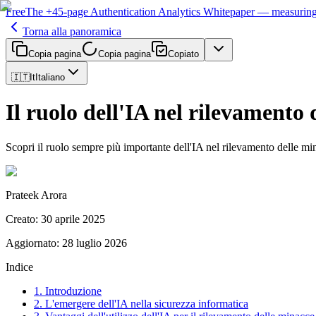
Free
The
+45-page
Authentication
Analytics Whitepaper
— measuring 
Torna alla panoramica
Copia pagina
Copia pagina
Copiato
🇮🇹
It
Italiano
Il ruolo dell'IA nel rilevamento
Scopri il ruolo sempre più importante dell'IA nel rilevamento delle mina
Prateek Arora
Creato
:
30 aprile 2025
Aggiornato
:
28 luglio 2026
Indice
1. Introduzione
2. L'emergere dell'IA nella sicurezza informatica