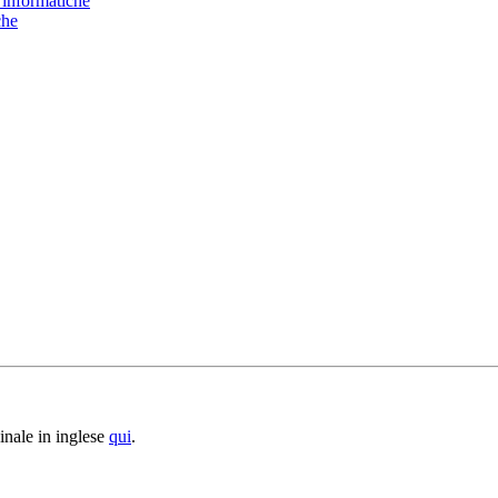
e informatiche
che
inale in inglese
qui
.