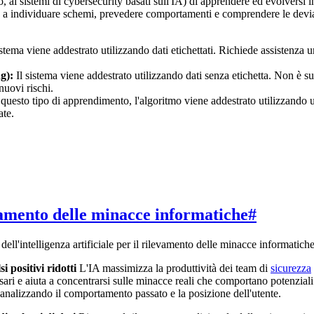
 ai sistemi di cybersecurity basati sull'IA) di apprendere ed evolversi
re a individuare schemi, prevedere comportamenti e comprendere le deviaz
istema viene addestrato utilizzando dati etichettati. Richiede assistenza 
g):
Il sistema viene addestrato utilizzando dati senza etichetta. Non è 
nuovi rischi.
questo tipo di apprendimento, l'algoritmo viene addestrato utilizzando u
ate.
levamento delle minacce informatiche
#
 dell'intelligenza artificiale per il rilevamento delle minacce informatiche
i positivi ridotti
L'IA massimizza la produttività dei team di
sicurezza
ssari e aiuta a concentrarsi sulle minacce reali che comportano potenzial
 analizzando il comportamento passato e la posizione dell'utente.