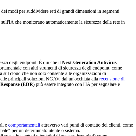
i dei modi per suddividere reti di grandi dimensioni in segmenti
sull'IA che monitorano automaticamente la sicurezza della rete in
zza degli endpoint. È qui che il
Next-Generation Antivirus
tamentale con altri strumenti di sicurezza degli endpoint, come
ta sul cloud che non solo consente alle organizzazioni di
elle principali soluzioni NGAV, dai un'occhiata alla
recensione di
d Response (EDR)
può essere integrato con l'IA per segnalare e
ali e
comportamentali
attraverso vari punti di contatto dei clienti, come
ale" per un determinato utente o sistema.
 spesa inaspettati o tentativi di accesso irregolari) come