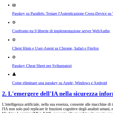
📖
Passkey su Parallels: Testare l'Autenticazione Cross-Device
⚙️
Confronto tra 9 librerie di implementazione server WebAuthn
⚙️
Client Hints e User-Agent su Chrome, Safari e Firefox
⚙️
Passkey Cheat Sheet per Sviluppatori
👤
Come eliminare una passkey su Apple, Windows e Android
2. L'emergere dell'IA nella sicurezza info
L'intelligenza artificiale, nella sua essenza, consente alle macchine di
l'IA non solo può replicare le funzioni cognitive degli analisti umani, 