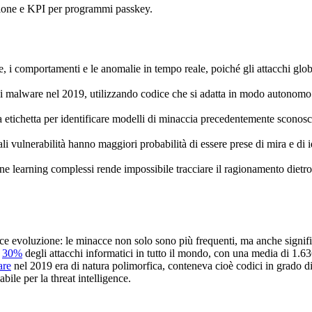
uzione e KPI per programmi passkey.
te, i comportamenti e le anomalie in tempo reale, poiché gli attacchi gl
i malware nel 2019, utilizzando codice che si adatta in modo autonomo 
a etichetta per identificare modelli di minaccia precedentemente sconosc
li vulnerabilità hanno maggiori probabilità di essere prese di mira e di 
e learning complessi rende impossibile tracciare il ragionamento dietro
e evoluzione: le minacce non solo sono più frequenti, ma anche signific
l
30%
degli attacchi informatici in tutto il mondo, con una media di 1.636
are
nel 2019 era di natura polimorfica, conteneva cioè codici in grado di
abile per la threat intelligence.