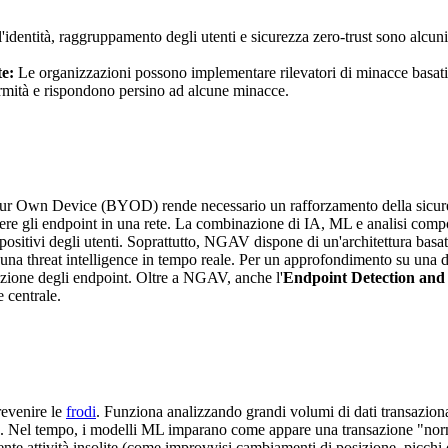
l'identità, raggruppamento degli utenti e sicurezza zero-trust sono alcun
te:
Le organizzazioni possono implementare rilevatori di minacce basati 
rmità e rispondono persino ad alcune minacce.
Your Own Device (BYOD) rende necessario un rafforzamento della sicure
 gli endpoint in una rete. La combinazione di IA, ML e analisi compor
ispositivi degli utenti. Soprattutto, NGAV dispone di un'architettura basa
na threat intelligence in tempo reale. Per un approfondimento su una d
zione degli endpoint. Oltre a NGAV, anche l'
Endpoint Detection an
 centrale.
revenire le
frodi
. Funziona analizzando grandi volumi di dati transazion
. Nel tempo, i modelli ML imparano come appare una transazione "norm
nte attività insolite (come improvvisi cambiamenti di posizione, picchi di