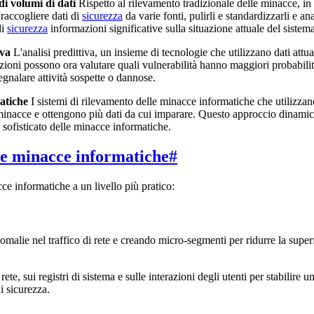
ndi volumi di dati
Rispetto al rilevamento tradizionale delle minacce, in
 raccogliere dati di
sicurezza
da varie fonti, pulirli e standardizzarli e ana
di
sicurezza
informazioni significative sulla situazione attuale del sistem
iva
L'analisi predittiva, un insieme di tecnologie che utilizzano dati attu
oni possono ora valutare quali vulnerabilità hanno maggiori probabilità 
egnalare attività sospette o dannose.
matiche
I sistemi di rilevamento delle minacce informatiche che utilizza
acce e ottengono più dati da cui imparare. Questo approccio dinamico c
 sofisticato delle minacce informatiche.
lle minacce informatiche
#
e informatiche a un livello più pratico:
omalie nel traffico di rete e creando micro-segmenti per ridurre la superf
rete, sui registri di sistema e sulle interazioni degli utenti per stabilire 
i sicurezza.