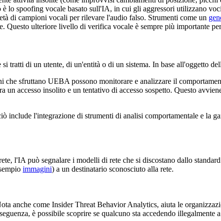
lo spoofing vocale basato sull'IA, in cui gli aggressori utilizzano voci
età di campioni vocali per rilevare l'audio falso. Strumenti come un
gen
he. Questo ulteriore livello di verifica vocale è sempre più importante per 
 tratti di un utente, di un'entità o di un sistema. In base all'oggetto del
i che sfruttano UEBA possono monitorare e analizzare il comportamento d
a un accesso insolito e un tentativo di accesso sospetto. Questo avvien
iò include l'integrazione di strumenti di analisi comportamentale e la g
 rete, l'IA può segnalare i modelli di rete che si discostano dallo stand
 esempio
immagini
) a un destinatario sconosciuto alla rete.
ta anche come Insider Threat Behavior Analytics, aiuta le organizzazion
nseguenza, è possibile scoprire se qualcuno sta accedendo illegalmente a 