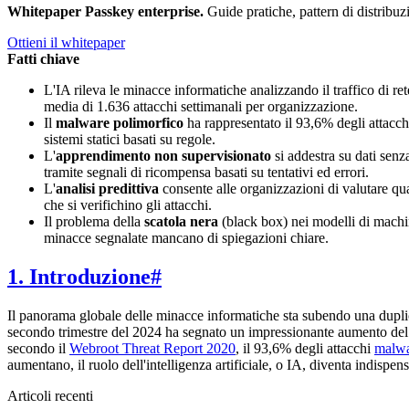
Whitepaper Passkey enterprise
.
Guide pratiche, pattern di distrib
Ottieni il whitepaper
Fatti chiave
L'IA rileva le minacce informatiche analizzando il traffico di re
media di 1.636 attacchi settimanali per organizzazione.
Il
malware polimorfico
ha rappresentato il 93,6% degli attacch
sistemi statici basati su regole.
L'
apprendimento non supervisionato
si addestra su dati senz
tramite segnali di ricompensa basati su tentativi ed errori.
L'
analisi predittiva
consente alle organizzazioni di valutare qua
che si verifichino gli attacchi.
Il problema della
scatola nera
(black box) nei modelli di machin
minacce segnalate mancano di spiegazioni chiare.
1. Introduzione
#
Il panorama globale delle minacce informatiche sta subendo una duplic
secondo trimestre del 2024 ha segnato un impressionante aumento de
secondo il
Webroot Threat Report 2020
, il 93,6% degli attacchi
malw
aumentano, il ruolo dell'intelligenza artificiale, o IA, diventa indispens
Articoli recenti