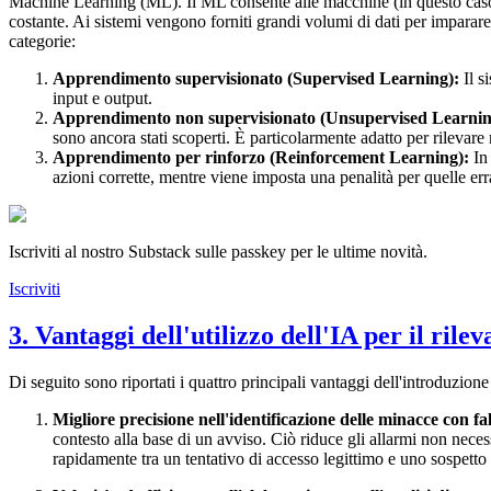
Machine Learning (ML). Il ML consente alle macchine (in questo caso,
costante. Ai sistemi vengono forniti grandi volumi di dati per impara
categorie:
Apprendimento supervisionato (Supervised Learning):
Il s
input e output.
Apprendimento non supervisionato (Unsupervised Learnin
sono ancora stati scoperti. È particolarmente adatto per rilevare 
Apprendimento per rinforzo (Reinforcement Learning):
In 
azioni corrette, mentre viene imposta una penalità per quelle err
Iscriviti al nostro Substack sulle passkey per le ultime novità.
Iscriviti
3. Vantaggi dell'utilizzo dell'IA per il ri
Di seguito sono riportati i quattro principali vantaggi dell'introduzione
Migliore precisione nell'identificazione delle minacce con fals
contesto alla base di un avviso. Ciò riduce gli allarmi non nece
rapidamente tra un tentativo di accesso legittimo e uno sospetto