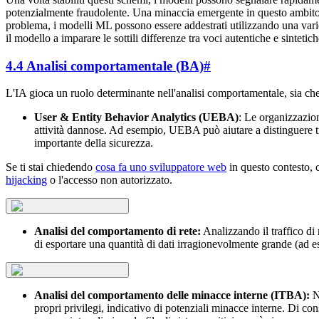
potenzialmente fraudolente. Una minaccia emergente in questo ambito è 
problema, i modelli ML possono essere addestrati utilizzando una vari
il modello a imparare le sottili differenze tra voci autentiche e sintetic
4.4 Analisi comportamentale (BA)
#
L'IA gioca un ruolo determinante nell'analisi comportamentale, sia che si
User & Entity Behavior Analytics (UEBA)
: Le organizzazion
attività dannose. Ad esempio, UEBA può aiutare a distinguere tr
importante della sicurezza.
Se ti stai chiedendo
cosa fa uno sviluppatore web
in questo contesto, c
hijacking
o l'accesso non autorizzato.
Analisi del comportamento di rete:
Analizzando il traffico di
di esportare una quantità di dati irragionevolmente grande (ad
Analisi del comportamento delle minacce interne (ITBA):
No
propri privilegi, indicativo di potenziali minacce interne. Di co