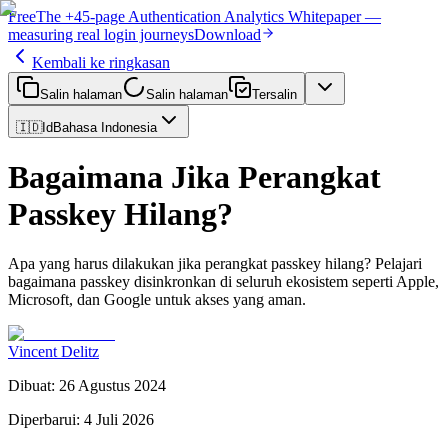
Free
The
+45-page
Authentication
Analytics Whitepaper
—
measuring real login journeys
Download
Kembali ke ringkasan
Salin halaman
Salin halaman
Tersalin
🇮🇩
Id
Bahasa Indonesia
Bagaimana Jika Perangkat
Passkey Hilang?
Apa yang harus dilakukan jika perangkat passkey hilang? Pelajari
bagaimana passkey disinkronkan di seluruh ekosistem seperti Apple,
Microsoft, dan Google untuk akses yang aman.
Vincent Delitz
Dibuat
:
26 Agustus 2024
Diperbarui
:
4 Juli 2026