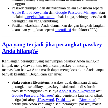
pengguna.
Passkey disimpan dan disinkronkan dalam ekosistem seperti
Apple
iCloud Keychain
dan
Google Password Manager
, atau
melalui
pengelola kata sandi
pihak ketiga, sehingga tersedia di
perangkat lain yang terhubung.
Pastikan ekosistem Anda diamankan dengan langkah-langkah
keamanan yang kuat seperti
autentikasi
dua faktor (2FA).
Apa yang terjadi jika perangkat passkey
Anda hilang?
#
Kehilangan perangkat yang menyimpan passkey Anda mungkin
tampak mengkhawatirkan, tetapi cara passkey dirancang
memastikan bahwa Anda masih dapat mengakses akun Anda tanpa
banyak kesulitan. Begini cara kerjanya:
Sinkronisasi Ekosistem:
Passkey tidak disimpan di satu
perangkat; sebaliknya, passkey disinkronkan di seluruh
ekosistem pengguna (misalnya
Apple
iCloud Keychain
atau
Google Password Manager
) atau pengelola kata sandi pihak
ketiga (misalnya
1Password
,
Dashlane
, atau
Bitwarden
). Ini
berarti jika Anda kehilangan satu perangkat, passkey masih