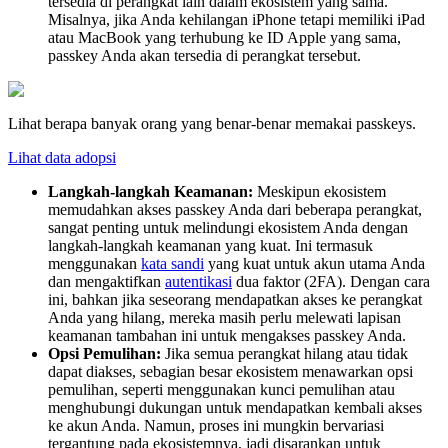
tersedia di perangkat lain dalam ekosistem yang sama.
Misalnya, jika Anda kehilangan iPhone tetapi memiliki iPad
atau MacBook yang terhubung ke ID Apple yang sama,
passkey Anda akan tersedia di perangkat tersebut.
Lihat berapa banyak orang yang benar-benar memakai passkeys.
Lihat data adopsi
Langkah-langkah Keamanan:
Meskipun ekosistem
memudahkan akses passkey Anda dari beberapa perangkat,
sangat penting untuk melindungi ekosistem Anda dengan
langkah-langkah keamanan yang kuat. Ini termasuk
menggunakan
kata sandi
yang kuat untuk akun utama Anda
dan mengaktifkan
autentikasi
dua faktor (2FA). Dengan cara
ini, bahkan jika seseorang mendapatkan akses ke perangkat
Anda yang hilang, mereka masih perlu melewati lapisan
keamanan tambahan ini untuk mengakses passkey Anda.
Opsi Pemulihan:
Jika semua perangkat hilang atau tidak
dapat diakses, sebagian besar ekosistem menawarkan opsi
pemulihan, seperti menggunakan kunci pemulihan atau
menghubungi dukungan untuk mendapatkan kembali akses
ke akun Anda. Namun, proses ini mungkin bervariasi
tergantung pada ekosistemnya, jadi disarankan untuk