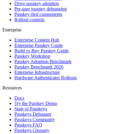
Drive passkey adoption
Per-user journey debugging
Passkey-first components
Rollout controls
Enterprise
Enterprise Content Hub
Enterprise Passkey Guide
Build vs Buy Passkey Guide
Passkey Workshop
Passkey Adoption Benchmark
Passkey Benchmark 2026
Enterprise Infrastructure
Hardware Authenticator Rollouts
Resources
Docs
Try the Passkey Demo
State of Passkeys
Passkeys Debugger
Passkeys Community
Passkeys FAQ
Passkeys Glossary