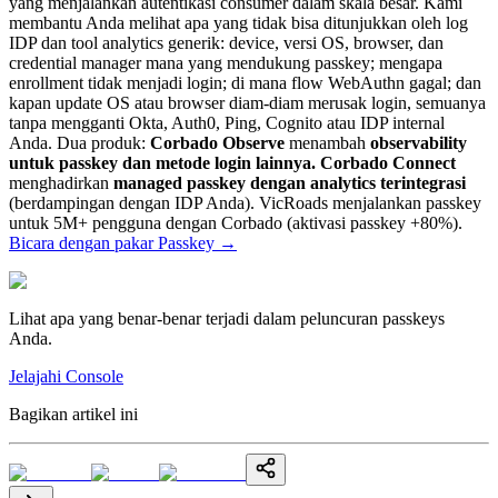
yang menjalankan autentikasi consumer dalam skala besar. Kami
membantu Anda melihat apa yang tidak bisa ditunjukkan oleh log
IDP dan tool analytics generik: device, versi OS, browser, dan
credential manager mana yang mendukung passkey; mengapa
enrollment tidak menjadi login; di mana flow WebAuthn gagal; dan
kapan update OS atau browser diam-diam merusak login, semuanya
tanpa mengganti Okta, Auth0, Ping, Cognito atau IDP internal
Anda. Dua produk:
Corbado Observe
menambah
observability
untuk passkey dan metode login lainnya.
Corbado Connect
menghadirkan
managed passkey dengan analytics terintegrasi
(berdampingan dengan IDP Anda). VicRoads menjalankan passkey
untuk 5M+ pengguna dengan Corbado (aktivasi passkey +80%).
Bicara dengan pakar Passkey
→
Lihat apa yang benar-benar terjadi dalam peluncuran passkeys
Anda.
Jelajahi Console
Bagikan artikel ini