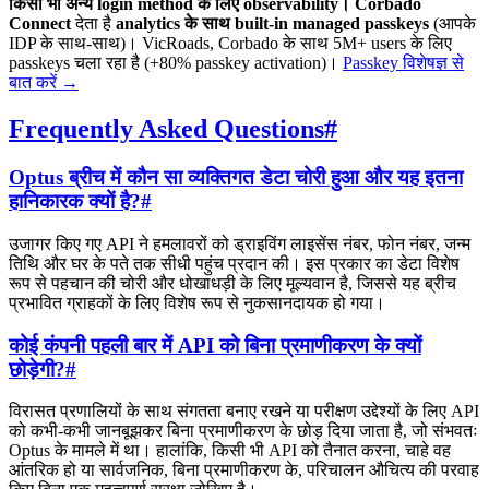
किसी भी अन्य login method के लिए observability।
Corbado
Connect
देता है
analytics के साथ built-in managed passkeys
(आपके
IDP के साथ-साथ)। VicRoads, Corbado के साथ 5M+ users के लिए
passkeys चला रहा है (+80% passkey activation)।
Passkey विशेषज्ञ से
बात करें
→
Frequently Asked Questions
#
Optus ब्रीच में कौन सा व्यक्तिगत डेटा चोरी हुआ और यह इतना
हानिकारक क्यों है?
#
उजागर किए गए API ने हमलावरों को ड्राइविंग लाइसेंस नंबर, फोन नंबर, जन्म
तिथि और घर के पते तक सीधी पहुंच प्रदान की। इस प्रकार का डेटा विशेष
रूप से पहचान की चोरी और धोखाधड़ी के लिए मूल्यवान है, जिससे यह ब्रीच
प्रभावित ग्राहकों के लिए विशेष रूप से नुकसानदायक हो गया।
कोई कंपनी पहली बार में API को बिना प्रमाणीकरण के क्यों
छोड़ेगी?
#
विरासत प्रणालियों के साथ संगतता बनाए रखने या परीक्षण उद्देश्यों के लिए API
को कभी-कभी जानबूझकर बिना प्रमाणीकरण के छोड़ दिया जाता है, जो संभवतः
Optus के मामले में था। हालांकि, किसी भी API को तैनात करना, चाहे वह
आंतरिक हो या सार्वजनिक, बिना प्रमाणीकरण के, परिचालन औचित्य की परवाह