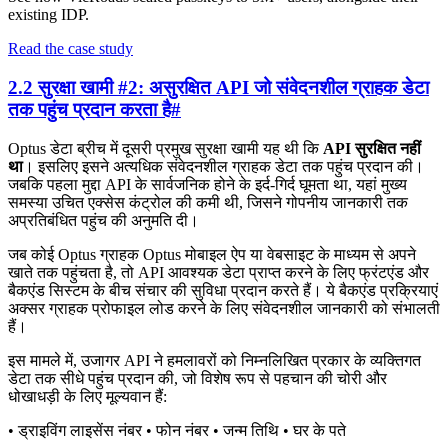
existing IDP.
Read the case study
2.2 सुरक्षा खामी #2: असुरक्षित API जो संवेदनशील ग्राहक डेटा
तक पहुंच प्रदान करता है
#
Optus डेटा ब्रीच में दूसरी प्रमुख सुरक्षा खामी यह थी कि
API सुरक्षित नहीं
था
। इसलिए इसने अत्यधिक संवेदनशील ग्राहक डेटा तक पहुंच प्रदान की।
जबकि पहला मुद्दा API के सार्वजनिक होने के इर्द-गिर्द घूमता था, यहां मुख्य
समस्या उचित एक्सेस कंट्रोल की कमी थी, जिसने गोपनीय जानकारी तक
अप्रतिबंधित पहुंच की अनुमति दी।
जब कोई Optus ग्राहक Optus मोबाइल ऐप या वेबसाइट के माध्यम से अपने
खाते तक पहुंचता है, तो API आवश्यक डेटा प्राप्त करने के लिए फ्रंटएंड और
बैकएंड सिस्टम के बीच संचार की सुविधा प्रदान करते हैं। ये बैकएंड प्रक्रियाएं
अक्सर ग्राहक प्रोफाइल लोड करने के लिए संवेदनशील जानकारी को संभालती
हैं।
इस मामले में, उजागर API ने हमलावरों को निम्नलिखित प्रकार के व्यक्तिगत
डेटा तक सीधे पहुंच प्रदान की, जो विशेष रूप से पहचान की चोरी और
धोखाधड़ी के लिए मूल्यवान हैं:
• ड्राइविंग लाइसेंस नंबर • फोन नंबर • जन्म तिथि • घर के पते