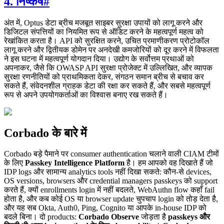
4. निष्कर्ष
#
अंत में, Optus डेटा ब्रीच मजबूत साइबर सुरक्षा उपायों को लागू करने और
डिजिटल संपत्तियों का नियमित रूप से ऑडिट करने के महत्वपूर्ण महत्व को
रेखांकित करता है। API को सुरक्षित करने, उचित प्रमाणीकरण प्रोटोकॉल
लागू करने और द्वितीयक डोमेन पर अनदेखी कमजोरियों को दूर करने में विफलता
ने इस घटना में महत्वपूर्ण योगदान दिया। उद्योग के सर्वोत्तम प्रथाओं को
अपनाकर, जैसे कि OWASP API सुरक्षा प्रोजेक्ट में उल्लिखित, और व्यापक
सुरक्षा रणनीतियों को प्राथमिकता देकर, संगठन समान ब्रीच से बचाव कर
सकते हैं, संवेदनशील ग्राहक डेटा की रक्षा कर सकते हैं, और सबसे महत्वपूर्ण
रूप से अपने उपयोगकर्ताओं का विश्वास बनाए रख सकते हैं।
Corbado के बारे में
Corbado बड़े पैमाने पर consumer authentication चलाने वाली CIAM टीमों
के लिए
Passkey Intelligence Platform
है। हम आपको वह दिखाते हैं जो
IDP logs और सामान्य analytics tools नहीं दिखा सकते: कौन-से devices,
OS versions, browsers और credential managers passkeys को support
करते हैं, क्यों enrollments login में नहीं बदलते, WebAuthn flow कहाँ fail
होता है, और कब कोई OS या browser update चुपचाप login को तोड़ देता है,
और यह सब Okta, Auth0, Ping, Cognito या आपके in-house IDP को
बदले बिना। दो products:
Corbado Observe
जोड़ता है
passkeys और