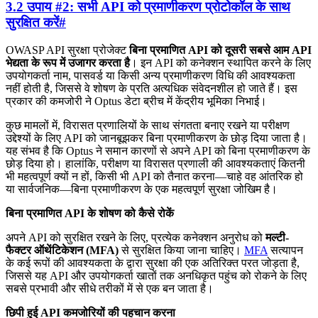
3.2 उपाय #2: सभी API को प्रमाणीकरण प्रोटोकॉल के साथ
सुरक्षित करें
#
OWASP API सुरक्षा प्रोजेक्ट
बिना प्रमाणित API को दूसरी सबसे आम API
भेद्यता के रूप में उजागर करता है
। इन API को कनेक्शन स्थापित करने के लिए
उपयोगकर्ता नाम, पासवर्ड या किसी अन्य प्रमाणीकरण विधि की आवश्यकता
नहीं होती है, जिससे वे शोषण के प्रति अत्यधिक संवेदनशील हो जाते हैं। इस
प्रकार की कमजोरी ने Optus डेटा ब्रीच में केंद्रीय भूमिका निभाई।
कुछ मामलों में, विरासत प्रणालियों के साथ संगतता बनाए रखने या परीक्षण
उद्देश्यों के लिए API को जानबूझकर बिना प्रमाणीकरण के छोड़ दिया जाता है।
यह संभव है कि Optus ने समान कारणों से अपने API को बिना प्रमाणीकरण के
छोड़ दिया हो। हालांकि, परीक्षण या विरासत प्रणाली की आवश्यकताएं कितनी
भी महत्वपूर्ण क्यों न हों, किसी भी API को तैनात करना—चाहे वह आंतरिक हो
या सार्वजनिक—बिना प्रमाणीकरण के एक महत्वपूर्ण सुरक्षा जोखिम है।
बिना प्रमाणित API के शोषण को कैसे रोकें
अपने API को सुरक्षित रखने के लिए, प्रत्येक कनेक्शन अनुरोध को
मल्टी-
फैक्टर ऑथेंटिकेशन (MFA)
से सुरक्षित किया जाना चाहिए।
MFA
सत्यापन
के कई रूपों की आवश्यकता के द्वारा सुरक्षा की एक अतिरिक्त परत जोड़ता है,
जिससे यह API और उपयोगकर्ता खातों तक अनधिकृत पहुंच को रोकने के लिए
सबसे प्रभावी और सीधे तरीकों में से एक बन जाता है।
छिपी हुई API कमजोरियों की पहचान करना