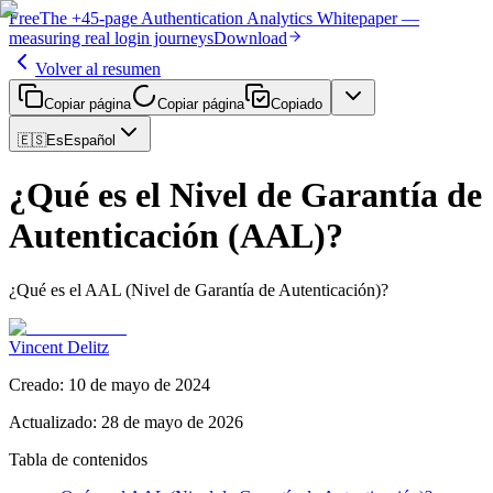
Free
The
+45-page
Authentication
Analytics Whitepaper
—
measuring real login journeys
Download
Volver al resumen
Copiar página
Copiar página
Copiado
🇪🇸
Es
Español
¿Qué es el Nivel de Garantía de
Autenticación (AAL)?
¿Qué es el AAL (Nivel de Garantía de Autenticación)?
Vincent Delitz
Creado
:
10 de mayo de 2024
Actualizado
:
28 de mayo de 2026
Tabla de contenidos