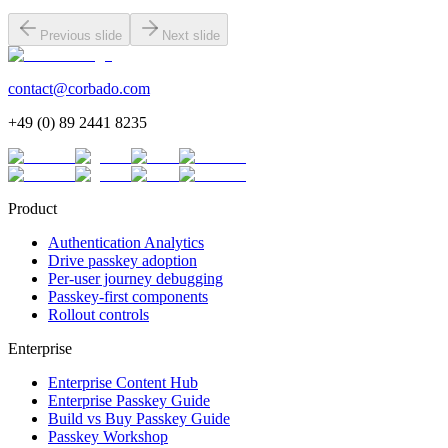
Previous slide
Next slide
contact@corbado.com
+49 (0) 89 2441 8235
Product
Authentication Analytics
Drive passkey adoption
Per-user journey debugging
Passkey-first components
Rollout controls
Enterprise
Enterprise Content Hub
Enterprise Passkey Guide
Build vs Buy Passkey Guide
Passkey Workshop