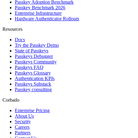
Passkey Adoption Benchmark
Passkey Benchmark 2026
Enterprise Infrastructure
Hardware Authenticator Rollouts
Resources
Docs
Try the Passkey Demo
State of Passkeys
Passkeys Debugger
Passkeys Community
Passkeys FAQ
Passkeys Glossary
Authentication KPIs
Passkeys Substack
Passkey consulting
Corbado
Enterprise Pricing
About Us
Security
Careers
Partners