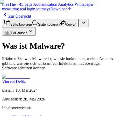
Free
The
+45-page
Authentication
Analytics Whitepaper
—
measuring real login journeys
Download
Zur Übersicht
Seite kopieren
Seite kopieren
Kopiert
🇩🇪
De
Deutsch
Was ist Malware?
Erfahren Sie, was Malware ist, wie sie funktioniert, welche Arten es
gibt und wie Sie sich wirksam vor Infektionen mit bösartiger
Software schützen können.
Vincent Delitz
Erstellt
:
10. Mai 2024
Aktualisiert
:
28. Mai 2026
Inhaltsverzeichnis