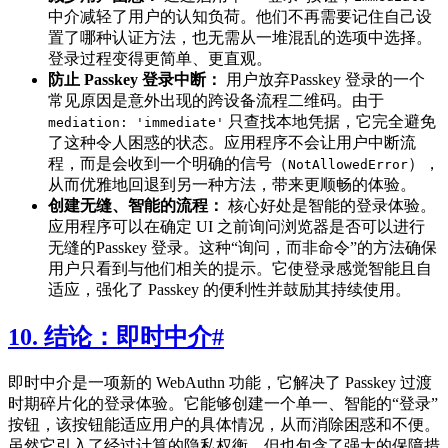
中介减轻了用户的认知负荷。他们不再需要记住自己设
置了哪种认证方法，也无需从一堆混乱的选项中选择。
登录过程变得更简单、更直观。
防止 Passkey 登录中断：
用户放弃Passkey 登录的一个
常见原因是意外出现的跨设备流程二维码。由于
只查找本地凭据，它完全避免
mediation: 'immediate'
了这种令人困惑的状态。应用程序不会让用户中断流
程，而是会收到一个明确的信号（
），
NotAllowedError
从而优雅地回退到另一种方法，带来更顺畅的体验。
创建无缝、智能的流程：
核心好处是智能的登录体验。
应用程序可以在确定 UI 之前询问浏览器是否可以进行
无缝的Passkey 登录。这种“询问，而非命令”的方法确保
用户只看到与他们相关的提示。它使登录感觉智能且自
适应，强化了 Passkey 的便利性并鼓励其持续使用。
10. 结论：即时中介
#
即时中介是一项新的 WebAuthn 功能，它解决了 Passkey 过渡
时期碎片化的登录体验。它能够创建一个单一、智能的“登录”
按钮，该按钮能适应用户的具体情况，从而消除困惑和不便。
虽然它引入了经过计算的隐私权衡，但也包含了强大的保障措