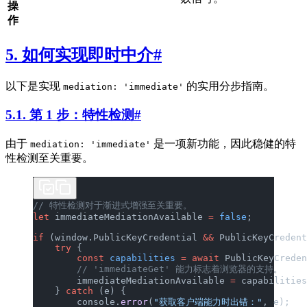
操
作
5. 如何实现即时中介
#
以下是实现
的实用分步指南。
mediation: 'immediate'
5.1. 第 1 步：特性检测
#
由于
是一项新功能，因此稳健的特
mediation: 'immediate'
性检测至关重要。
// 特性检测对于渐进式增强至关重要。
let
 immediateMediationAvailable 
=
 false
;
if
 (window.PublicKeyCredential 
&&
 PublicKeyCredent
    try
 {
        const
 capabilities
 =
 await
 PublicKeyCreden
        // 'immediateGet' 能力标志着浏览器的支持。
        immediateMediationAvailable 
=
 capabilities
    } 
catch
 (e) {
        console.
error
(
"获取客户端能力时出错："
, e);