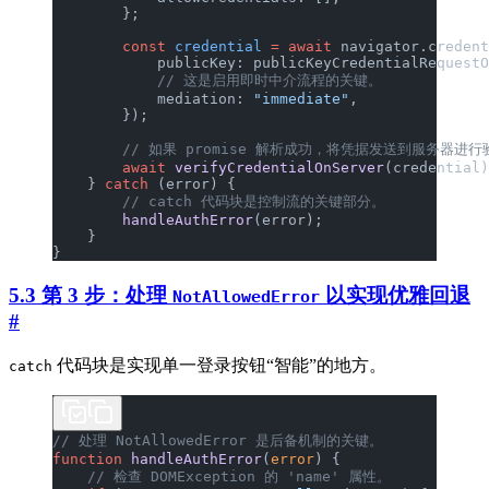
        };
        const
 credential
 =
 await
 navigator.credent
            publicKey: publicKeyCredentialRequestO
            // 这是启用即时中介流程的关键。
            mediation: 
"immediate"
,
        });
        // 如果 promise 解析成功，将凭据发送到服务器进
        await
 verifyCredentialOnServer
(credential)
    } 
catch
 (error) {
        // catch 代码块是控制流的关键部分。
        handleAuthError
(error);
    }
}
5.3 第 3 步：处理
以实现优雅回退
NotAllowedError
#
代码块是实现单一登录按钮“智能”的地方。
catch
// 处理 NotAllowedError 是后备机制的关键。
function
 handleAuthError
(
error
) {
    // 检查 DOMException 的 'name' 属性。