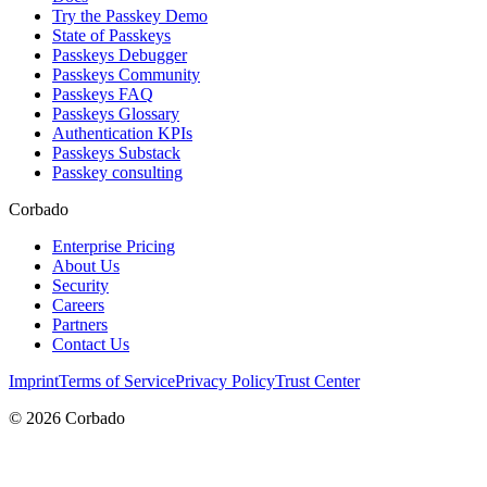
Try the Passkey Demo
State of Passkeys
Passkeys Debugger
Passkeys Community
Passkeys FAQ
Passkeys Glossary
Authentication KPIs
Passkeys Substack
Passkey consulting
Corbado
Enterprise Pricing
About Us
Security
Careers
Partners
Contact Us
Imprint
Terms of Service
Privacy Policy
Trust Center
©
2026
Corbado