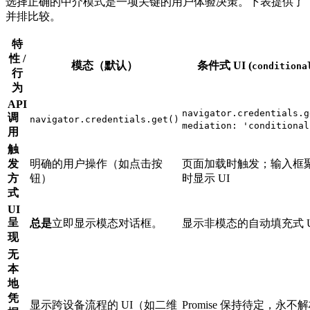
选择正确的中介模式是一项关键的用户体验决策。下表提供了
并排比较。
特
性 /
模态（默认）
条件式 UI (
conditiona
行
为
API
navigator.credentials.g
调
navigator.credentials.get()
mediation: 'conditional
用
触
发
明确的用户操作（如点击按
页面加载时触发；输入框
方
钮）
时显示 UI
式
UI
呈
总是
立即显示模态对话框。
显示非模态的自动填充式 U
现
无
本
地
凭
显示跨设备流程的 UI（如二维
Promise 保持待定，永不