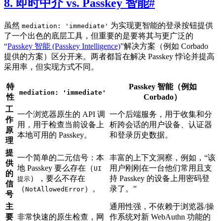
8. 即时中介 vs. Passkey 智能
#
虽然
为实现更智能的登录按钮提供
mediation: 'immediate'
了一个出色的底层工具，但重要的是要将其与更广泛的
“
Passkey 智能 (Passkey Intelligence)
”解决方案（例如 Corbado
提供的方案）区分开来。两者都旨在解决 Passkey 悖论并提高
采用率，但实现方式不同。
特
Passkey 智能（例如
mediation: 'immediate'
性
Corbado）
工
一个浏览器原生的 API 调
一个后端服务，用于收集和分
作
用，用于检查当前设备上
析跨会话的用户设备、认证器
原
本地可用的 Passkey。
和登录历史数据。
理
提
一个简单的二元信号：本
丰富的上下文洞察，例如，“该
供
地 Passkey 要么存在（
用户刚刚在一台他们常用且支
UI
的
），要么不存在
持 Passkey 的设备上用密码登
提示
信
（
）。
录了。”
NotAllowedError
号
主
通用性强，不依赖于浏览器/操
要
非常快速的原生检查，网
作系统对新 WebAuthn 功能的