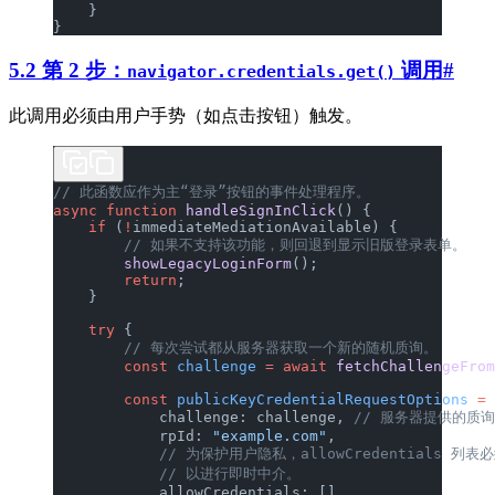
    }
}
5.2 第 2 步：
调用
#
navigator.credentials.get()
此调用必须由用户手势（如点击按钮）触发。
// 此函数应作为主“登录”按钮的事件处理程序。
async
 function
 handleSignInClick
() {
    if
 (
!
immediateMediationAvailable) {
        // 如果不支持该功能，则回退到显示旧版登录表单。
        showLegacyLoginForm
();
        return
;
    }
    try
 {
        // 每次尝试都从服务器获取一个新的随机质询。
        const
 challenge
 =
 await
 fetchChallengeFrom
        const
 publicKeyCredentialRequestOptions
 =
 
            challenge: challenge, 
// 服务器提供的质询，
            rpId: 
"example.com"
,
            // 为保护用户隐私，allowCredentials 列表
            // 以进行即时中介。
            allowCredentials: [],