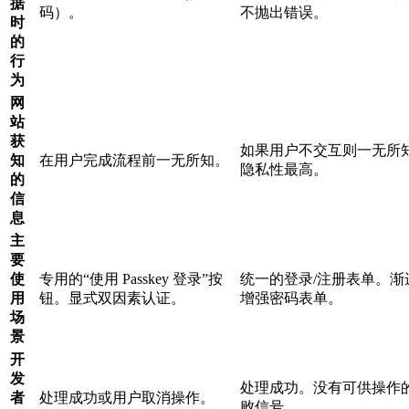
据
码）。
不抛出错误。
时
的
行
为
网
站
获
如果用户不交互则一无所
知
在用户完成流程前一无所知。
隐私性最高。
的
信
息
主
要
使
专用的“使用 Passkey 登录”按
统一的登录/注册表单。渐
用
钮。显式双因素认证。
增强密码表单。
场
景
开
发
处理成功。没有可供操作
者
处理成功或用户取消操作。
败信号。