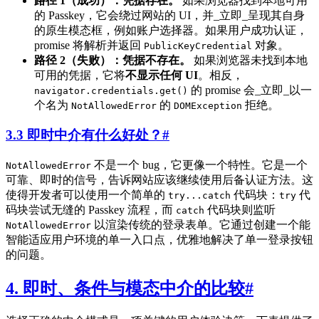
路径 1（成功）：凭据存在。
如果浏览器找到本地可用
的 Passkey，它会绕过网站的 UI，并_立即_呈现其自身
的原生模态框，例如账户选择器。如果用户成功认证，
promise 将解析并返回
对象。
PublicKeyCredential
路径 2（失败）：凭据不存在。
如果浏览器未找到本地
可用的凭据，它将
不显示任何 UI
。相反，
的 promise 会_立即_以一
navigator.credentials.get()
个名为
的
拒绝。
NotAllowedError
DOMException
3.3 即时中介有什么好处？
#
不是一个 bug，它更像一个特性。它是一个
NotAllowedError
可靠、即时的信号，告诉网站应该继续使用后备认证方法。这
使得开发者可以使用一个简单的
代码块：
代
try...catch
try
码块尝试无缝的 Passkey 流程，而
代码块则监听
catch
以渲染传统的登录表单。它通过创建一个能
NotAllowedError
智能适应用户环境的单一入口点，优雅地解决了单一登录按钮
的问题。
4. 即时、条件与模态中介的比较
#