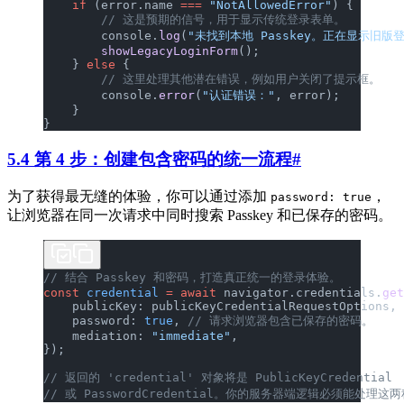
    if
 (error.name 
===
 "NotAllowedError"
) {
        // 这是预期的信号，用于显示传统登录表单。
        console.
log
(
"未找到本地 Passkey。正在显示旧版
        showLegacyLoginForm
();
    } 
else
 {
        // 这里处理其他潜在错误，例如用户关闭了提示框。
        console.
error
(
"认证错误："
, error);
    }
}
5.4 第 4 步：创建包含密码的统一流程
#
为了获得最无缝的体验，你可以通过添加
，
password: true
让浏览器在同一次请求中同时搜索 Passkey 和已保存的密码。
// 结合 Passkey 和密码，打造真正统一的登录体验。
const
 credential
 =
 await
 navigator.credentials.
get
    publicKey: publicKeyCredentialRequestOptions,
    password: 
true
, 
// 请求浏览器包含已保存的密码。
    mediation: 
"immediate"
,
});
// 返回的 'credential' 对象将是 PublicKeyCredential
// 或 PasswordCredential。你的服务器端逻辑必须能处理这