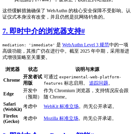
这些缓解措施确保了 WebAuthn 的核心安全保障不受影响。认
证仪式本身没有改变，并且仍然是抗网络钓鱼的。
7. 即时中介的浏览器支持
#
是
WebAuthn Level 3 规范
中的一项
mediation: 'immediate'
高级功能，其推广仍在进行中。截至 2025 年中期，采用渐进
式增强策略至关重要。
浏览器
状态
说明与来源
开发者试
可通过
experimental-web-platform-
Chrome
用版
标志启用。
追踪问题
。
features
开发中
作为 Chromium 浏览器，支持情况应会跟
Edge
（预期）
随 Chrome。
Safari
考虑中
WebKit 标准立场
。尚无公开承诺。
(WebKit)
Firefox
考虑中
Mozilla 标准立场
。尚无公开承诺。
(Gecko)