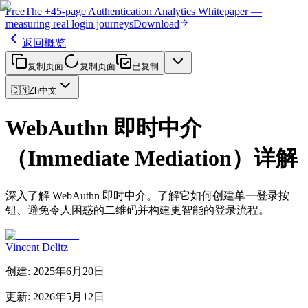
Free
The
+45-page
Authentication
Analytics Whitepaper
—
measuring real login journeys
Download
返回概览
复制页面
复制页面
已复制
🇨🇳
Zh
中文
WebAuthn 即时中介
（Immediate Mediation）详解
深入了解 WebAuthn 即时中介。了解它如何创建单一登录按
钮、避免令人困惑的二维码并构建更智能的登录流程。
Vincent Delitz
创建
:
2025年6月20日
更新
:
2026年5月12日