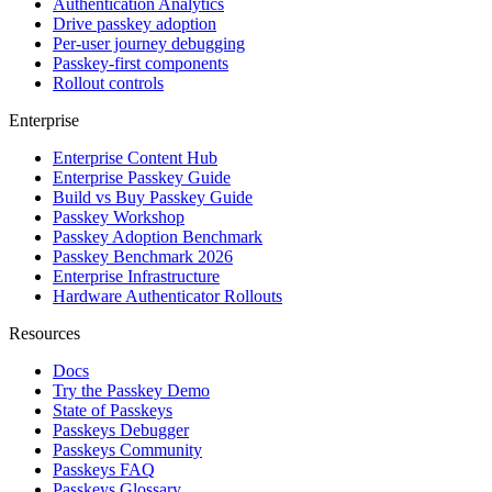
Authentication Analytics
Drive passkey adoption
Per-user journey debugging
Passkey-first components
Rollout controls
Enterprise
Enterprise Content Hub
Enterprise Passkey Guide
Build vs Buy Passkey Guide
Passkey Workshop
Passkey Adoption Benchmark
Passkey Benchmark 2026
Enterprise Infrastructure
Hardware Authenticator Rollouts
Resources
Docs
Try the Passkey Demo
State of Passkeys
Passkeys Debugger
Passkeys Community
Passkeys FAQ
Passkeys Glossary