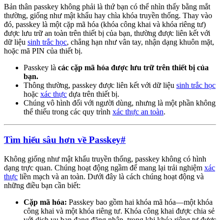
Bản thân passkey không phải là thứ bạn có thể nhìn thấy bằng mắt
thường, giống như mật khẩu hay chìa khóa truyền thống. Thay vào
đó, passkey là một cặp mã hóa (khóa công khai và khóa riêng tư)
được lưu trữ an toàn trên thiết bị của bạn, thường được liên kết với
dữ liệu
sinh trắc học
, chẳng hạn như vân tay, nhận dạng khuôn mặt,
hoặc mã PIN của thiết bị.
Passkey là
các cặp mã hóa được lưu trữ trên thiết bị của
bạn.
Thông thường, passkey được liên kết với dữ liệu
sinh trắc học
hoặc
xác thực
dựa trên thiết bị.
Chúng vô hình đối với người dùng, nhưng là một phần không
thể thiếu trong các quy trình
xác thực an toàn
.
Tìm hiểu sâu hơn về Passkey
#
Không giống như mật khẩu truyền thống, passkey không có hình
dạng trực quan. Chúng hoạt động ngầm để mang lại trải nghiệm
xác
thực
liền mạch và an toàn. Dưới đây là cách chúng hoạt động và
những điều bạn cần biết:
Cặp mã hóa:
Passkey bao gồm hai khóa mã hóa—một khóa
công khai và một khóa riêng tư. Khóa công khai được chia sẻ
với dịch vụ bạn đang đăng nhập, trong khi khóa riêng tư được