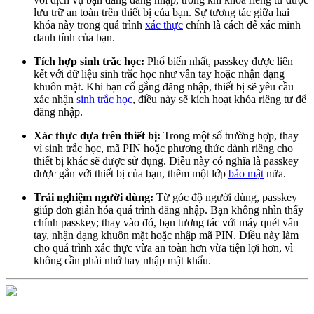
lưu trữ an toàn trên thiết bị của bạn. Sự tương tác giữa hai
khóa này trong quá trình
xác thực
chính là cách để xác minh
danh tính của bạn.
Tích hợp sinh trắc học:
Phổ biến nhất, passkey được liên
kết với dữ liệu sinh trắc học như vân tay hoặc nhận dạng
khuôn mặt. Khi bạn cố gắng đăng nhập, thiết bị sẽ yêu cầu
xác nhận
sinh trắc học
, điều này sẽ kích hoạt khóa riêng tư để
đăng nhập.
Xác thực dựa trên thiết bị:
Trong một số trường hợp, thay
vì sinh trắc học, mã PIN hoặc phương thức dành riêng cho
thiết bị khác sẽ được sử dụng. Điều này có nghĩa là passkey
được gắn với thiết bị của bạn, thêm một lớp
bảo mật
nữa.
Trải nghiệm người dùng:
Từ góc độ người dùng, passkey
giúp đơn giản hóa quá trình đăng nhập. Bạn không nhìn thấy
chính passkey; thay vào đó, bạn tương tác với máy quét vân
tay, nhận dạng khuôn mặt hoặc nhập mã PIN. Điều này làm
cho quá trình xác thực vừa an toàn hơn vừa tiện lợi hơn, vì
không cần phải nhớ hay nhập mật khẩu.