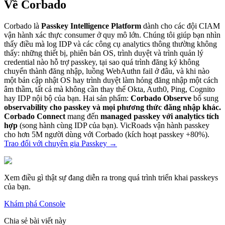
Về Corbado
Corbado là
Passkey Intelligence Platform
dành cho các đội CIAM
vận hành xác thực consumer ở quy mô lớn. Chúng tôi giúp bạn nhìn
thấy điều mà log IDP và các công cụ analytics thông thường không
thấy: những thiết bị, phiên bản OS, trình duyệt và trình quản lý
credential nào hỗ trợ passkey, tại sao quá trình đăng ký không
chuyển thành đăng nhập, luồng WebAuthn fail ở đâu, và khi nào
một bản cập nhật OS hay trình duyệt làm hỏng đăng nhập một cách
âm thầm, tất cả mà không cần thay thế Okta, Auth0, Ping, Cognito
hay IDP nội bộ của bạn. Hai sản phẩm:
Corbado Observe
bổ sung
observability cho passkey và mọi phương thức đăng nhập khác.
Corbado Connect
mang đến
managed passkey với analytics tích
hợp
(song hành cùng IDP của bạn). VicRoads vận hành passkey
cho hơn 5M người dùng với Corbado (kích hoạt passkey +80%).
Trao đổi với chuyên gia Passkey
→
Xem điều gì thật sự đang diễn ra trong quá trình triển khai passkeys
của bạn.
Khám phá Console
Chia sẻ bài viết này