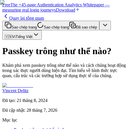
Free
The
+45-page
Authentication
Analytics Whitepaper
—
measuring real login journeys
Download
Quay lại tổng quan
Sao chép trang
Sao chép trang
Đã sao chép
🇻🇳
Vi
Tiếng Việt
Passkey trông như thế nào?
Khám phá xem passkey trông như thế nào và cách chúng hoạt động
trong xác thực người dùng hiện đại. Tìm hiểu về hình thức trực
quan, cấu trúc và các trường hợp sử dụng thực tế của chúng.
Vincent Delitz
Đã tạo
:
21 tháng 8, 2024
Đã cập nhật
:
28 tháng 7, 2026
Mục lục