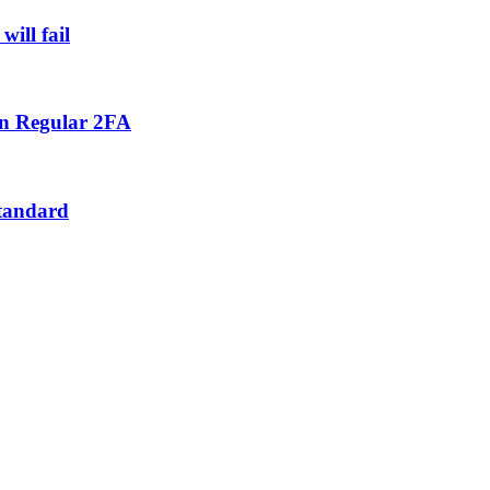
ill fail
an Regular 2FA
Standard