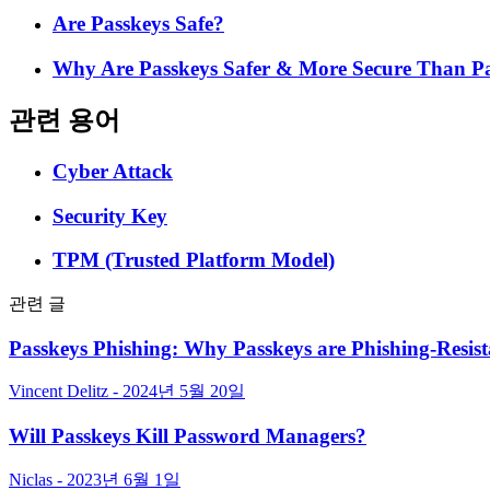
Are Passkeys Safe?
Why Are Passkeys Safer & More Secure Than P
관련 용어
Cyber Attack
Security Key
TPM (Trusted Platform Model)
관련 글
Passkeys Phishing: Why Passkeys are Phishing-Resist
Vincent Delitz - 2024년 5월 20일
Will Passkeys Kill Password Managers?
Niclas - 2023년 6월 1일