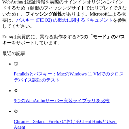
WebAuthnは認証情報を実際のサインインオリジンにバイン
ドするため（類似のフィッシングサイトではリプレイできな
いため）、
フィッシング耐性
があります。Microsoftによる概
要は、
パスキー (FIDO2) の概念に関するドキュメント
を参照
してください。
Entraは実質的に、異なる動作をする
2つの「モード」のパス
キー
をサポートしています。
最近の記事
📖
Parallelsとパスキー：MacのWindows 11 VMでのクロス
デバイス認証のテスト
⚙️
9つのWebAuthnサーバー実装ライブラリを比較
⚙️
Chrome、Safari、FirefoxにおけるClient HintsとUser-
Agent