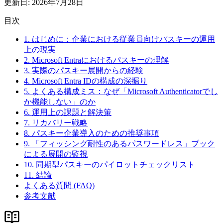
更新日
:
2026年7月28日
目次
1. はじめに：企業における従業員向けパスキーの運用
上の現実
2. Microsoft Entraにおけるパスキーの理解
3. 実際のパスキー展開からの経験
4. Microsoft Entra IDの構成の深掘り
5. よくある構成ミス：なぜ「Microsoft Authenticatorでし
か機能しない」のか
6. 運用上の課題と解決策
7. リカバリー戦略
8. パスキー企業導入のための推奨事項
9. 「フィッシング耐性のあるパスワードレス」ブック
による展開の監視
10. 同期型パスキーのパイロットチェックリスト
11. 結論
よくある質問 (FAQ)
参考文献