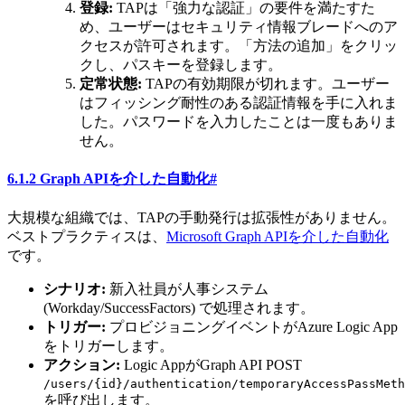
登録:
TAPは「強力な認証」の要件を満たすた
め、ユーザーはセキュリティ情報ブレードへのア
クセスが許可されます。「方法の追加」をクリッ
クし、パスキーを登録します。
定常状態:
TAPの有効期限が切れます。ユーザー
はフィッシング耐性のある認証情報を手に入れま
した。パスワードを入力したことは一度もありま
せん。
6.1.2 Graph APIを介した自動化
#
大規模な組織では、TAPの手動発行は拡張性がありません。
ベストプラクティスは、
Microsoft Graph APIを介した自動化
です。
シナリオ:
新入社員が人事システム
(Workday/SuccessFactors) で処理されます。
トリガー:
プロビジョニングイベントがAzure Logic App
をトリガーします。
アクション:
Logic AppがGraph API POST
/users/{id}/authentication/temporaryAccessPassMeth
を呼び出します。