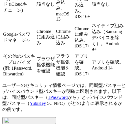
み込
ド (iCloudキー
該当なし
該当なし
み込
み。
チェーン)
み。
macOS
iOS 16+
13+
ネイティブ組み
Chrome
Chrome
Chrome
込み（Samsung
Googleパスワー
に組み
に組み込
に組み
デバイスを除
ドマネージャー
込み。
み
込み
く）。Android
iOS 17+
9+
ブラウ
その他のパスキ
アプリ
ブラウザ
ザ拡張
ープロバイダー
を確
アプリを確認。
拡張機能
機能を
Android 14+
(例: 1Password,
認。
を確認
Bitwarden)
確認
iOS 17+
ユーザーのセキュリティ情報ページでは、同期型パスキーと
デバイスバウンド型パスキーが明確に区別されます。以下
は、同期型パスキー（
1Password
から）とデバイスバウンド
型パスキー（
YubiKey
5C NFC）がどのように表示されるか
の例です。