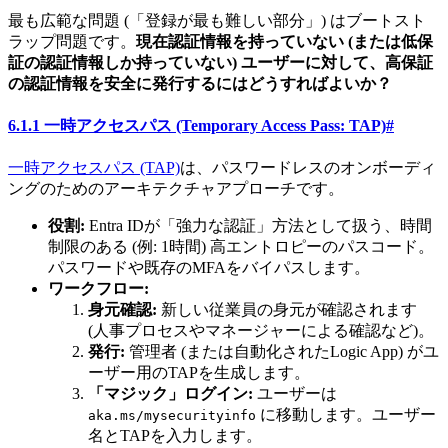
最も広範な問題 (「登録が最も難しい部分」) はブートスト
ラップ問題です。
現在認証情報を持っていない (または低保
証の認証情報しか持っていない) ユーザーに対して、高保証
の認証情報を安全に発行するにはどうすればよいか？
6.1.1 一時アクセスパス (Temporary Access Pass: TAP)
#
一時アクセスパス (TAP)
は、パスワードレスのオンボーディ
ングのためのアーキテクチャアプローチです。
役割:
Entra IDが「強力な認証」方法として扱う、時間
制限のある (例: 1時間) 高エントロピーのパスコード。
パスワードや既存のMFAをバイパスします。
ワークフロー:
身元確認:
新しい従業員の身元が確認されます
(人事プロセスやマネージャーによる確認など)。
発行:
管理者 (または自動化されたLogic App) がユ
ーザー用のTAPを生成します。
「マジック」ログイン:
ユーザーは
に移動します。ユーザー
aka.ms/mysecurityinfo
名とTAPを入力します。