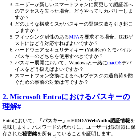
ユーザーが新しいスマートフォンに変更して認証器へ
のアクセスを失った場合、どうやってリカバリーしま
すか？
どのような構成ミスがパスキーの登録失敗を引き起こ
しますか？
フィッシング耐性のある
MFA
を要求する場合、B2Bゲ
ストにはどう対応すればよいですか？
ハードウェアセキュリティキー (YubiKey) とモバイル
パスキーのどちらを使用すべきですか？
パスキー展開において、Windowsと一緒に
macOS
デバ
イスをどう扱えばよいですか？
スマートフォン交換によるヘルプデスクの過負荷を防
ぐための事前の対策は何ですか？
2. Microsoft Entraにおけるパスキーの
理解
#
Entraにおいて、
「パスキー」= FIDO2/WebAuthn認証情報
を
意味します。パスワードの代わりに、ユーザーは認証器に保
存された
秘密鍵
を所有していることを証明します。