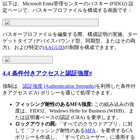
以下は、Microsoft Entra管理センターのパスキー (FIDO2) 設
定ページで、パスキープロファイルを構成する画面です：
パスキープロファイルを編集する際、構成証明の実施、ター
ゲットタイプ (デバイスバウンド型、同期型、またはその両
方)、および特定の
AAGUID
の制限を構成できます。
4.4 条件付きアクセスと認証強度
#
強制は、
認証強度 (Authentication Strengths)
を利用した条件付
きアクセス (CA) ポリシーを通じて処理できます。
フィッシング耐性のあるMFA強度:
この組み込みの強
度は、FIDO2、Windows Hello for Business (WHfB)、ま
たは証明書ベースの認証 (CBA) を要求します。
ロックアウトの罠:
「すべてのクラウドアプリ」に対
して「フィッシング耐性のある
MFA
」を要求するCA
ポリシーを作成し、「すべてのユーザー」に適用する