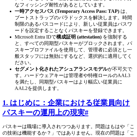
なフィッシング耐性があるとしています。
一時アクセスパス (Temporary Access Pass: TAP)
は、
ブートストラップのパラドックスを解決します。時間
制限のあるパスコードにより、新しい従業員はパスワ
ードを設定することなくパスキーを登録できます。
Microsoft Entra IDで
構成証明 (attestation)
を強制する
と、すべての同期型パスキーがブロックされます。パ
スキープロファイルを使用して、管理者に必須とし一
般スタッフには無効にするなど、選択的に適用してく
ださい。
セグメント化されたアシュアランスモデル
が不可欠で
す。ハードウェアキーは管理者や特権ロールのAAL3
を満たし、同期型パスキーはより幅広い従業員に
AAL2を提供します。
1. はじめに：企業における従業員向け
パスキーの運用上の現実
#
パスキーは職場に導入されつつあります。問題はもはや「こ
の技術は機能するか？」ではありません。現在の問題は「こ