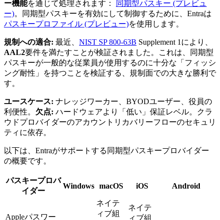
ー機能
を通じて処理されます：
同期型パスキー (プレビュ
ー)
。同期型パスキーを有効にして制御するために、Entraは
パスキープロファイル (プレビュー)
を使用します。
規制への適合:
最近、
NIST SP 800-63B
Supplement 1により、
AAL2
要件を満たすことが検証されました。これは、同期型
パスキーが一般的な従業員が使用するのに十分な「フィッシ
ング耐性」を持つことを検証する、規制面での大きな勝利で
す。
ユースケース:
ナレッジワーカー、BYODユーザー、役員の
利便性。
欠点:
ハードウェアより「低い」保証レベル。クラ
ウドプロバイダーのアカウントリカバリーフローのセキュリ
ティに依存。
以下は、Entraがサポートする同期型パスキープロバイダー
の概要です。
パスキープロバ
Windows
macOS
iOS
Android
イダー
ネイテ
ネイテ
ィブ組
Appleパスワー
ィブ組