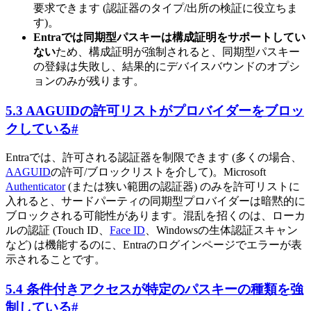
要求できます (認証器のタイプ/出所の検証に役立ちま
す)。
Entraでは同期型パスキーは構成証明をサポートしてい
ない
ため、構成証明が強制されると、同期型パスキー
の登録は失敗し、結果的にデバイスバウンドのオプシ
ョンのみが残ります。
5.3 AAGUIDの許可リストがプロバイダーをブロッ
クしている
#
Entraでは、許可される認証器を制限できます (多くの場合、
AAGUID
の許可/ブロックリストを介して)。Microsoft
Authenticator
(または狭い範囲の認証器) のみを許可リストに
入れると、サードパーティの同期型プロバイダーは暗黙的に
ブロックされる可能性があります。混乱を招くのは、ローカ
ルの認証 (Touch ID、
Face ID
、Windowsの生体認証スキャン
など) は機能するのに、Entraのログインページでエラーが表
示されることです。
5.4 条件付きアクセスが特定のパスキーの種類を強
制している
#