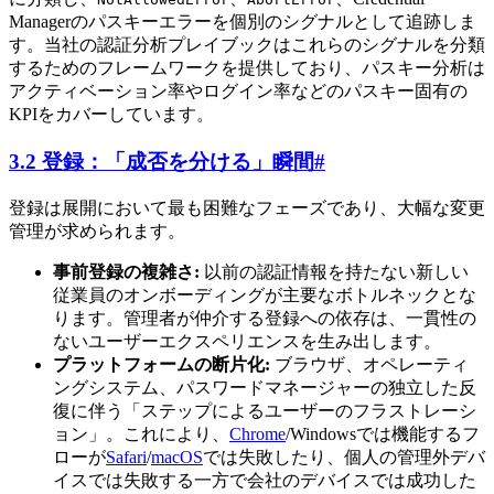
Managerのパスキーエラーを個別のシグナルとして追跡しま
す。当社の認証分析プレイブックはこれらのシグナルを分類
するためのフレームワークを提供しており、パスキー分析は
アクティベーション率やログイン率などのパスキー固有の
KPIをカバーしています。
3.2 登録：「成否を分ける」瞬間
#
登録は展開において最も困難なフェーズであり、大幅な変更
管理が求められます。
事前登録の複雑さ:
以前の認証情報を持たない新しい
従業員のオンボーディングが主要なボトルネックとな
ります。管理者が仲介する登録への依存は、一貫性の
ないユーザーエクスペリエンスを生み出します。
プラットフォームの断片化:
ブラウザ、オペレーティ
ングシステム、パスワードマネージャーの独立した反
復に伴う「ステップによるユーザーのフラストレーシ
ョン」。これにより、
Chrome
/Windowsでは機能するフ
ローが
Safari
/
macOS
では失敗したり、個人の管理外デバ
イスでは失敗する一方で会社のデバイスでは成功した