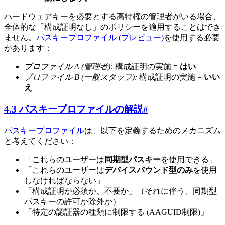
ハードウェアキーを必要とする高特権の管理者がいる場合、
全体的な「構成証明なし」のポリシーを適用することはでき
ません。
パスキープロファイル (プレビュー)
を使用する必要
があります：
プロファイル A (管理者):
構成証明の実施 =
はい
プロファイル B (一般スタッフ):
構成証明の実施 =
いい
え
4.3 パスキープロファイルの解説
#
パスキープロファイル
は、以下を定義するためのメカニズム
と考えてください：
「これらのユーザーは
同期型パスキー
を使用できる」
「これらのユーザーは
デバイスバウンド型のみ
を使用
しなければならない」
「構成証明が必須か、不要か」（それに伴う、同期型
パスキーの許可か除外か）
「特定の認証器の種類に制限する (AAGUID制限)」