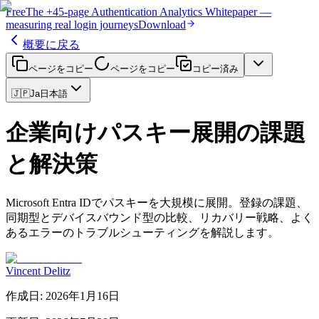
Free
The
+45-page
Authentication
Analytics Whitepaper
—
measuring real login journeys
Download
概要に戻る
ページをコピー
ページをコピー
コピー済み
🇯🇵
Ja
日本語
企業向けパスキー展開の課題
と解決策
Microsoft Entra IDでパスキーを大規模に展開。登録の課題、
同期型とデバイスバウンド型の比較、リカバリー戦略、よく
あるエラーのトラブルシューティングを解説します。
Vincent Delitz
作成日
:
2026年1月16日