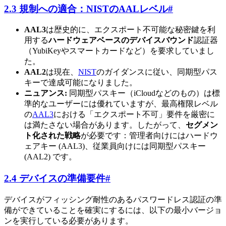
2.3 規制への適合：NISTのAALレベル
#
AAL3
は歴史的に、エクスポート不可能な秘密鍵を利
用する
ハードウェアベースのデバイスバウンド
認証器
（YubiKeyやスマートカードなど）を要求していまし
た。
AAL2
は現在、
NIST
のガイダンスに従い、同期型パス
キーで達成可能になりました。
ニュアンス:
同期型パスキー（iCloudなどのもの）は標
準的なユーザーには優れていますが、最高権限レベル
の
AAL3
における「エクスポート不可」要件を厳密に
は満たさない場合があります。したがって、
セグメン
ト化された戦略
が必要です：管理者向けにはハードウ
ェアキー (AAL3)、従業員向けには同期型パスキー
(AAL2) です。
2.4 デバイスの準備要件
#
デバイスがフィッシング耐性のあるパスワードレス認証の準
備ができていることを確実にするには、以下の最小バージョ
ンを実行している必要があります。