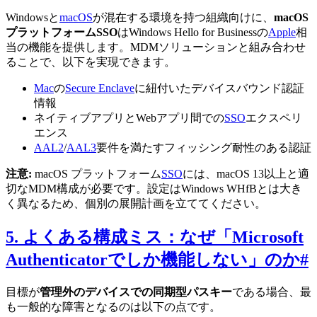
Windowsと
macOS
が混在する環境を持つ組織向けに、
macOS
プラットフォームSSO
はWindows Hello for Businessの
Apple
相
当の機能を提供します。MDMソリューションと組み合わせ
ることで、以下を実現できます。
Mac
の
Secure Enclave
に紐付いたデバイスバウンド認証
情報
ネイティブアプリとWebアプリ間での
SSO
エクスペリ
エンス
AAL2
/
AAL3
要件を満たすフィッシング耐性のある認証
注意:
macOS プラットフォーム
SSO
には、macOS 13以上と適
切なMDM構成が必要です。設定はWindows WHfBとは大き
く異なるため、個別の展開計画を立ててください。
5. よくある構成ミス：なぜ「Microsoft
Authenticatorでしか機能しない」のか
#
目標が
管理外のデバイスでの同期型パスキー
である場合、最
も一般的な障害となるのは以下の点です。