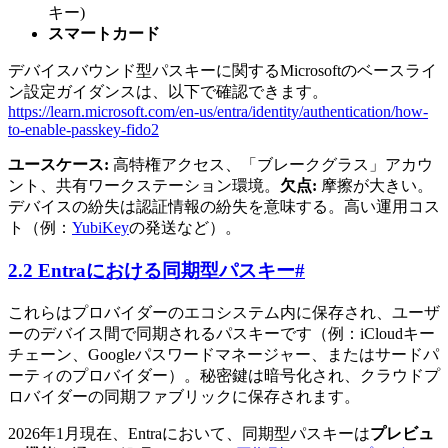
キー)
スマートカード
デバイスバウンド型パスキーに関するMicrosoftのベースライ
ン設定ガイダンスは、以下で確認できます。
https://learn.microsoft.com/en-us/entra/identity/authentication/how-
to-enable-passkey-fido2
ユースケース:
高特権アクセス、「ブレークグラス」アカウ
ント、共有ワークステーション環境。
欠点:
摩擦が大きい。
デバイスの紛失は認証情報の紛失を意味する。高い運用コス
ト（例：
YubiKey
の発送など）。
2.2 Entraにおける同期型パスキー
#
これらはプロバイダーのエコシステム内に保存され、ユーザ
ーのデバイス間で同期されるパスキーです（例：iCloudキー
チェーン、Googleパスワードマネージャー、またはサードパ
ーティのプロバイダー）。秘密鍵は暗号化され、クラウドプ
ロバイダーの同期ファブリックに保存されます。
2026年1月現在、Entraにおいて、同期型パスキーは
プレビュ