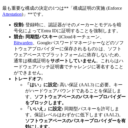
最も重要な構成の決定の1つは**「構成証明の実施 (Enforce
Attestation
)」**です。
役割:
登録時に、認証器がそのメーカーとモデルを暗
号化によってEntra IDに証明することを強制します。
競合:
同期型パスキー
(iCloudキーチェーン、
Bitwarden
、Googleパスワードマネージャーなどのソフ
トウェアプロバイダーに保存されるもの) は、ソフト
ウェアベースでプラットフォームに依存しないため、
通常は構成証明を
サポートしていません
。これらはハ
ードウェアバッチ証明書でチャレンジに署名すること
ができません。
トレードオフ:
「はい」に設定:
高い保証 (AAL3) に必要。キー
がハードウェアバウンドであることを保証しま
す。
ソフトウェアベースのパスキープロバイダー
をブロックします。
「いいえ」に設定:
同期型パスキーを許可しま
す。保証レベルはわずかに低下します (AAL2)。
ソフトウェアベースのパスキープロバイダーを有
効にします。