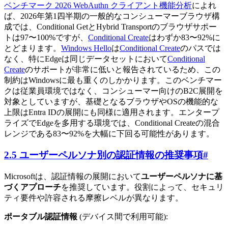
ベンチマーク 2026 WebAuthn クライアント機能分析
によれ
ば、2026年第1四半期の一般的なコンシューマーブラウザ構
成では、Conditional GetとHybrid Transportのブラウザサポー
トは97〜100%ですが、
Conditional Create
はわずか83〜92%に
とどまります。
Windows Hello
は
Conditional Create
のパスでは
なく、特にEdgeは同じデータセットにおいて
Conditional
Create
のサポートが非常に低いと報告されているため、この
制約はWindowsに最も重くのしかかります。このベンチマー
クは従業員環境ではなく、コンシューマー向けのB2C展開を
対象としていますが、基礎となるブラウザやOSの機能的な
上限はEntra IDの展開にも同様に適用されます。エンタープ
ライズでEdgeを多用する環境では、Conditional Createの混合
レンジである83〜92%を大幅に下回る可能性があります。
2.5 ユーザーペルソナ別の認証情報の推奨事項
#
Microsoftは、認証情報の展開において
ユーザーペルソナに基
づくアプローチ
を推奨しています。役割によって、セキュリ
ティ要件や許容される摩擦レベルが異なります。
ポータブル認証情報
(デバイス間で利用可能):