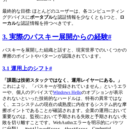
最終的な目標: ほとんどのユーザーは、各コンピューティン
グデバイスに
ポータブル
な認証情報を少なくとも1つと、
ロ
ーカル
な認証情報を持つべきです。
3. 実際のパスキー展開からの経験
#
パスキーを展開した組織と話すと、現実世界でのいくつかの
摩擦のポイントやパターンが認識されています。
3.1 運用上のシフト
#
「課題は技術スタックではなく、運用レイヤーにある。」
これにより、「パスキーが登録されていません」というエラ
ーや、個人のデバイスで
Windows Hello
のオプションが表示
されないといった技術的なハードルは、特有の異常ではな
く、エコシステムの現在の成熟度に内在するシステム的な摩
擦ポイントであることが確認されます。企業の運用において
重要なのは、監視において予期される失敗と予期されない失
敗を切り離すことです。WebAuthnエラーを明示的にバケツ
に分類し、
、
、Credential
NotAllowedError
AbortError