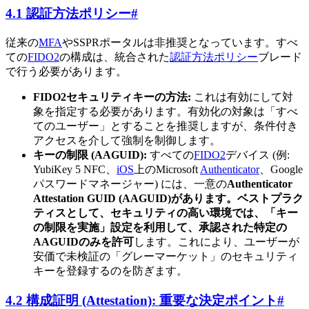
4.1 認証方法ポリシー
#
従来の
MFA
やSSPRポータルは非推奨となっています。すべ
ての
FIDO2
の構成は、統合された
認証方法ポリシー
ブレード
で行う必要があります。
FIDO2セキュリティキーの方法:
これは有効にして対
象を指定する必要があります。有効化の対象は「すべ
てのユーザー」とすることを推奨しますが、条件付き
アクセスを介して強制を制御します。
キーの制限 (AAGUID):
すべての
FIDO2
デバイス (例:
YubiKey 5 NFC、
iOS
上のMicrosoft
Authenticator
、Google
パスワードマネージャー) には、一意の
Authenticator
Attestation GUID (AAGUID)
があります。ベストプラク
ティスとして、セキュリティの高い環境では、「キー
の制限を実施」設定を利用して、承認された特定の
AAGUIDのみを
許可
します。これにより、ユーザーが
安価で未検証の「グレーマーケット」のセキュリティ
キーを登録するのを防ぎます。
4.2 構成証明 (Attestation): 重要な決定ポイント
#