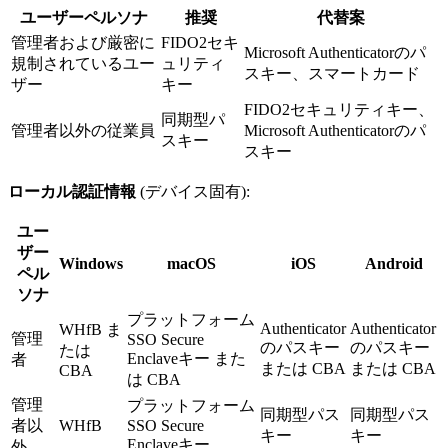
ユーザーペルソナ
推奨
代替案
管理者および厳密に
FIDO2セキ
Microsoft Authenticatorのパ
規制されているユー
ュリティ
スキー、スマートカード
ザー
キー
FIDO2セキュリティキー、
同期型パ
管理者以外の従業員
Microsoft Authenticatorのパ
スキー
スキー
ローカル認証情報
(デバイス固有):
ユー
ザー
Windows
macOS
iOS
Android
ペル
ソナ
プラットフォーム
Authenticator
Authenticator
WHfB ま
管理
SSO Secure
のパスキー
のパスキー
たは
Enclaveキー また
者
または CBA
または CBA
CBA
は CBA
管理
プラットフォーム
同期型パス
同期型パス
者以
WHfB
SSO Secure
キー
キー
Enclaveキー
外