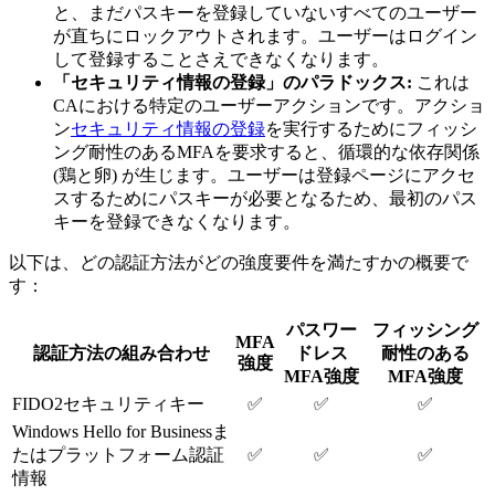
と、まだパスキーを登録していないすべてのユーザー
が直ちにロックアウトされます。ユーザーはログイン
して登録することさえできなくなります。
「セキュリティ情報の登録」のパラドックス:
これは
CAにおける特定のユーザーアクションです。アクショ
ン
セキュリティ情報の登録
を実行するためにフィッシ
ング耐性のあるMFAを要求すると、循環的な依存関係
(鶏と卵) が生じます。ユーザーは登録ページにアクセ
スするためにパスキーが必要となるため、最初のパス
キーを登録できなくなります。
以下は、どの認証方法がどの強度要件を満たすかの概要で
す：
パスワー
フィッシング
MFA
認証方法の組み合わせ
ドレス
耐性のある
強度
MFA強度
MFA強度
FIDO2セキュリティキー
✅
✅
✅
Windows Hello for Businessま
たはプラットフォーム認証
✅
✅
✅
情報