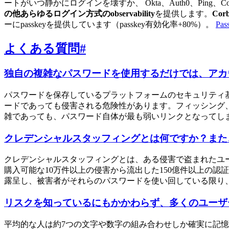
ートがいつ静かにログインを壊すか、 Okta、Auth0、Pin
の他あらゆるログイン方式のobservability
を提供します。
Corb
ーにpasskeyを提供しています（passkey有効化率+80%）。
Pa
よくある質問
#
独自の複雑なパスワードを使用するだけでは、アカ
パスワードを保存しているプラットフォームのセキュリティ
ードであっても侵害される危険性があります。フィッシング
雑であっても、パスワード自体が最も弱いリンクとなってし
クレデンシャルスタッフィングとは何ですか？また
クレデンシャルスタッフィングとは、ある侵害で盗まれたユ
購入可能な10万件以上の侵害から流出した150億件以上の認証情
露呈し、被害者がそれらのパスワードを使い回している限り
リスクを知っているにもかかわらず、多くのユーザ
平均的な人は約7つの文字や数字の組み合わせしか確実に記憶