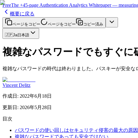
Free
The
+45-page
Authentication
Analytics Whitepaper
— measuring 
概要に戻る
ページをコピー
ページをコピー
コピー済み
🇯🇵
Ja
日本語
複雑なパスワードでもすぐに
複雑なパスワードの時代は終わりました。パスキーが安全な
Vincent Delitz
作成日
:
2022年6月18日
更新日
:
2026年5月28日
目次
パスワードの使い回しはセキュリティ侵害の最大の原因
複雑なパスワードであっても安全ではない