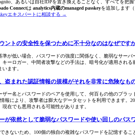
g、Cognito、あるいは自社IDPを置き換えることなく、すべてを
ado Connect
は
analytics内蔵のmanaged passkey
を追加します（既存
sskeyエキスパートに相談する
→
ウントの安全性を保つために不十分なのはなぜです
基準が低い場合、パスワードの強度に関係なく、脆弱なサーバ
、キーロガー、中間者攻撃などの手法は、暗号化が適用される
まいます。
、盗まれた認証情報の規模がそれを非常に危険なも
ーザー名とパスワードのペアを使用して、何百もの他のプラッ
報により、攻撃者は膨大なデータセットを利用できます。2008年
、現在でも悪用される可能性があります。
ーが依然として脆弱なパスワードや使い回しのパス
できないため、100個の独自の複雑なパスワードを記憶する