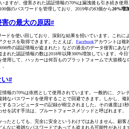
いますが、侵害された認証情報の70%は漏洩後も引き続き使用
は100個のパスワードを管理しており、2019年の83個から
20%増
侵害の最大の原因
#
スワードを使い回しており、深刻な結果を招いています。これに
アクセスを取得できます。たとえば、
Facebook
アカウントは複
5,942万698件の認証情報が盗まれた）などの過去のデータ侵害
れた認証情報の数は2018年以降300%増加しています。今日
を使用して、ハッカーは何百ものプラットフォームで大規模な
）。
ない
#
証情報の70%は依然として使用されています。一般的に、クレ
複雑なパスワードを使用することで回避できます。しかし、複
するコンピューターの記録が樹立されました。その速度は1秒間
わせを試す手法は、ブルートフォースメソッドと呼ばれます。
かったとしても、完全に安全というわけではありません。顧客
どんなに複雑なパスワードであっても盗まれる可能性がありま