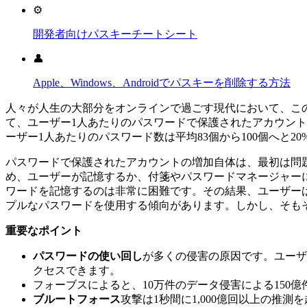
⚙️
開発者向けパスキーチートシート
👤
Apple、Windows、Androidでパスキーを削除する方法
人々が人生の大部分をオンラインで過ごす現代において、こ
て、ユーザー1人あたりのパスワードで保護されたアカウントの数
ーザー1人あたりのパスワード数は平均83個から100個へと2
パスワードで保護されたアカウントの増加自体は、最初は問
め、ユーザーが記憶するか、付箋やパスワードマネージャーに
ワードを記憶するのは非常に困難です。その結果、ユーザーは
プルなパスワードを使用する傾向があります。しかし、そも
重要なポイント
パスワードの使い回し
が多くの侵害の原因です。ユーザ
クセスできます。
フォーブスによると、10万件のデータ侵害による150
ブルートフォース
攻撃は1秒間に1,000億回以上の