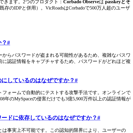
把握できます。2つのプロダクト：
Corbado Observe
は
passkeyとそ
のIDPと併用）。VicRoadsはCorbadoで500万人超のユーザ
か？
#
ーからパスワードが盗まれる可能性があるため、複雑なパスワ
前に認証情報をキャプチャするため、パスワードがどれほど複
のにしているのはなぜですか？
#
トフォームで自動的にテストする攻撃手法です。オンラインで
のMySpaceの侵害だけでも3億5,900万件以上の認証情報が
ワードに依存しているのはなぜですか？
#
ことは事実上不可能です。この認知的限界により、ユーザーの