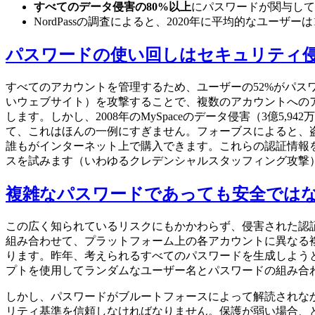
すべてのデータ侵害の80%以上
にパスワードが関与して
NordPassの調査によると、2020年に平均的なユーザー
パスワードの使い回しはセキュリティ
すべてのアカウントを管理するため、ユーザーの52%がパ
いウェブサイト）を攻撃することで、複数のアカウントへの
します。しかし、2008年のMySpaceのデータ侵害（3億
て、これはほんの一例にすぎません。フォーブスによると、盗ま
誰もがインターネット上で購入できます。これらの認証情報
スを試みます（いわゆるクレデンシャルスタッフィング攻撃
複雑なパスワードであっても安全では
この広く知られているリスクにもかかわらず、侵害された認
組み合わせて、プラットフォーム上の各アカウントに異なる
ります。昨年、考えられるすべてのパスワードを生成しようと
プトを使用してランダムなユーザー名とパスワードの組み合
しかし、パスワードがブルートフォースによって解読されな
リティ基準を信頼しなければなりません。保護が弱い場合、