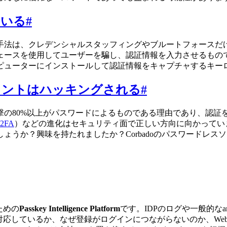
ている
#
手法は、クレデンシャルスタッフィングやブルートフォースだ
ースを使用してユーザーを騙し、認証情報を入力させるものです
ピューターにインストールして認証情報をキャプチャするキー
ウントはハッキングされる
#
撃の80%以上がパスワードによるものである理由であり、認証
2FA
）などの進化はセキュリティ面で正しい方向に向かってい
ょうか？興味を持たれましたか？Corbadoのパスワードレ
のための
Passkey Intelligence Platform
です。IDPのログや一般的なa
passkeyに対応しているか、なぜ登録がログインにつながらないのか