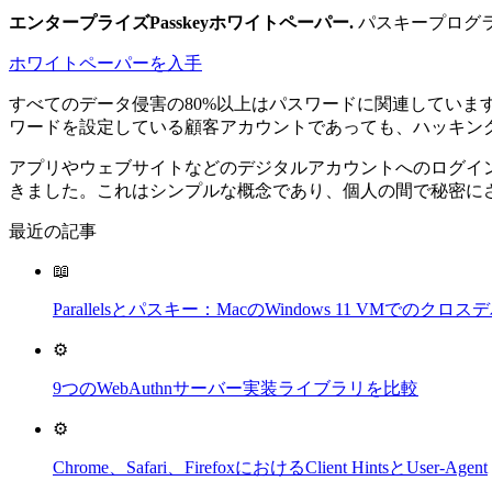
エンタープライズPasskeyホワイトペーパー
.
パスキープログラ
ホワイトペーパーを入手
すべてのデータ侵害の80%以上はパスワードに関連してい
ワードを設定している顧客アカウントであっても、ハッキン
アプリやウェブサイトなどのデジタルアカウントへのログイ
きました。これはシンプルな概念であり、個人の間で秘密に
最近の記事
📖
Parallelsとパスキー：MacのWindows 11 VMでの
⚙️
9つのWebAuthnサーバー実装ライブラリを比較
⚙️
Chrome、Safari、FirefoxにおけるClient HintsとUser-Agent