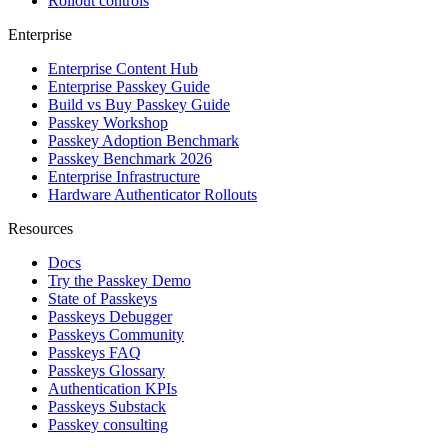
Rollout controls
Enterprise
Enterprise Content Hub
Enterprise Passkey Guide
Build vs Buy Passkey Guide
Passkey Workshop
Passkey Adoption Benchmark
Passkey Benchmark 2026
Enterprise Infrastructure
Hardware Authenticator Rollouts
Resources
Docs
Try the Passkey Demo
State of Passkeys
Passkeys Debugger
Passkeys Community
Passkeys FAQ
Passkeys Glossary
Authentication KPIs
Passkeys Substack
Passkey consulting