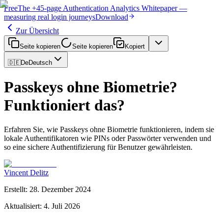
Free
The
+45-page
Authentication
Analytics Whitepaper
—
measuring real login journeys
Download
Zur Übersicht
Seite kopieren
Seite kopieren
Kopiert
🇩🇪
De
Deutsch
Passkeys ohne Biometrie?
Funktioniert das?
Erfahren Sie, wie Passkeys ohne Biometrie funktionieren, indem sie
lokale Authentifikatoren wie PINs oder Passwörter verwenden und
so eine sichere Authentifizierung für Benutzer gewährleisten.
Vincent Delitz
Erstellt
:
28. Dezember 2024
Aktualisiert
:
4. Juli 2026