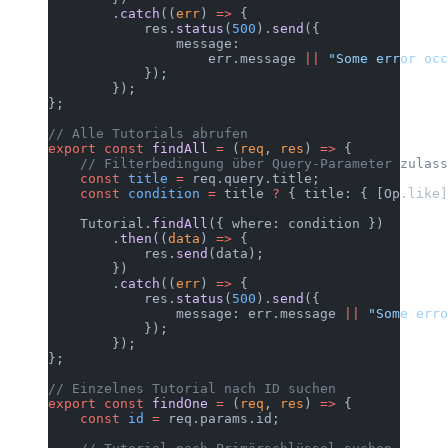
        .
catch
((
err
) 
=>
 {
            res.
status
(
500
).
send
({
                message:
                    err.message 
||
 "Some error occ
            });
        });
};
// Alle Tutorials abrufen
export
 const
 findAll
 =
 (
req
, 
res
) 
=>
 {
    // Filterbedingung über Query-Parameter zulass
    const
 title
 =
 req.query.title;
    const
 condition
 =
 title 
?
 { title: { [Op.like]
    Tutorial.
findAll
({ where: condition })
        .
then
((
data
) 
=>
 {
            res.
send
(data);
        })
        .
catch
((
err
) 
=>
 {
            res.
status
(
500
).
send
({
                message: err.message 
||
 "Some erro
            });
        });
};
// Einzelnes Tutorial nach ID suchen
export
 const
 findOne
 =
 (
req
, 
res
) 
=>
 {
    const
 id
 =
 req.params.id;