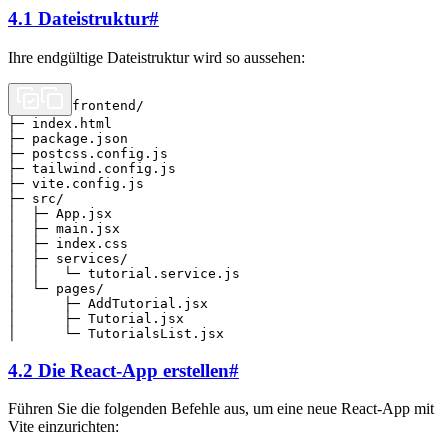
4.1 Dateistruktur
#
Ihre endgültige Dateistruktur wird so aussehen:
frontend/

├─ index.html

├─ package.json

├─ postcss.config.js

├─ tailwind.config.js

├─ vite.config.js

├─ src/

│  ├─ App.jsx

│  ├─ main.jsx

│  ├─ index.css

│  ├─ services/

│  │   └─ tutorial.service.js

│  └─ pages/

│      ├─ AddTutorial.jsx

│      ├─ Tutorial.jsx

4.2 Die React-App erstellen
#
Führen Sie die folgenden Befehle aus, um eine neue React-App mit
Vite einzurichten: