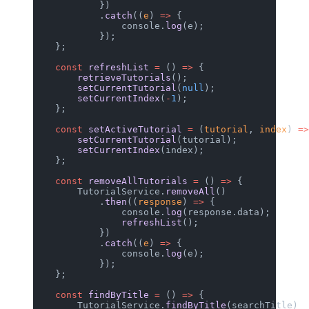
            })
            .
catch
((
e
) 
=>
 {
                console.
log
(e);
            });
    };
    const
 refreshList
 =
 () 
=>
 {
        retrieveTutorials
();
        setCurrentTutorial
(
null
);
        setCurrentIndex
(
-
1
);
    };
    const
 setActiveTutorial
 =
 (
tutorial
, 
index
) 
=>
        setCurrentTutorial
(tutorial);
        setCurrentIndex
(index);
    };
    const
 removeAllTutorials
 =
 () 
=>
 {
        TutorialService.
removeAll
()
            .
then
((
response
) 
=>
 {
                console.
log
(response.data);
                refreshList
();
            })
            .
catch
((
e
) 
=>
 {
                console.
log
(e);
            });
    };
    const
 findByTitle
 =
 () 
=>
 {
        TutorialService.
findByTitle
(searchTitle)