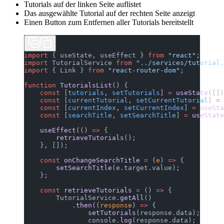
Tutorials auf der linken Seite auflistet
Das ausgewählte Tutorial auf der rechten Seite anzeigt
Einen Button zum Entfernen aller Tutorials bereitstellt
import
 { useState, useEffect } 
from
 "react"
;
import
 TutorialService 
from
 "../services/tutorial.
import
 { Link } 
from
 "react-router-dom"
;
function
 TutorialsList
() {
    const
 [
tutorials
, 
setTutorials
] 
=
 useState
([])
    const
 [
currentTutorial
, 
setCurrentTutorial
] 
=
 
    const
 [
currentIndex
, 
setCurrentIndex
] 
=
 useSta
    const
 [
searchTitle
, 
setSearchTitle
] 
=
 useState
    useEffect
(() 
=>
 {
        retrieveTutorials
();
    }, []);
    const
 onChangeSearchTitle
 =
 (
e
) 
=>
 {
        setSearchTitle
(e.target.value);
    };
    const
 retrieveTutorials
 =
 () 
=>
 {
        TutorialService.
getAll
()
            .
then
((
response
) 
=>
 {
                setTutorials
(response.data);
                console.
log
(response.data);