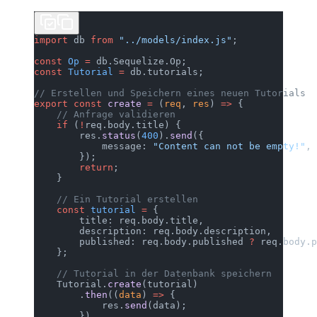
import
 db 
from
 "../models/index.js"
;
const
 Op
 =
 db.Sequelize.Op;
const
 Tutorial
 =
 db.tutorials;
// Erstellen und Speichern eines neuen Tutorials
export
 const
 create
 =
 (
req
, 
res
) 
=>
 {
    // Anfrage validieren
    if
 (
!
req.body.title) {
        res.
status
(
400
).
send
({
            message: 
"Content can not be empty!"
,
        });
        return
;
    }
    // Ein Tutorial erstellen
    const
 tutorial
 =
 {
        title: req.body.title,
        description: req.body.description,
        published: req.body.published 
?
 req.body.p
    };
    // Tutorial in der Datenbank speichern
    Tutorial.
create
(tutorial)
        .
then
((
data
) 
=>
 {
            res.
send
(data);
        })