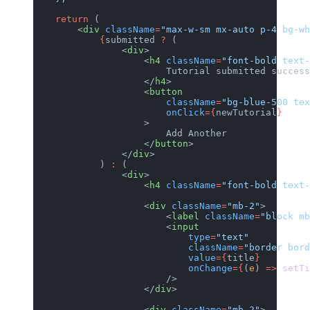
    return
 (
        <
div
 className
=
"max-w-sm mx-auto p-4 bg-wh
            {
submitted 
?
 (
                <
div
>
                    <
h4
 className
=
"font-bold text-
                        Tutorial submitted success
                    </
h4
>
                    <
button
                        className
=
"bg-blue-500 tex
                        onClick
={
newTutorial
}
                    >
                        Add Another
                    </
button
>
                </
div
>
            ) 
:
 (
                <
div
>
                    <
h4
 className
=
"font-bold text-
                    <
div
 className
=
"mb-2"
>
                        <
label
 className
=
"block mb
                        <
input
                            type
=
"text"
                            className
=
"border bord
                            value
={
title
}
                            onChange
={
(
e
) 
=>
 setTi
                        />
                    </
div
>
                    <
div
 className
=
"mb-2"
>