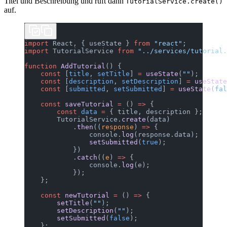
Titel und Beschreibung und ruft dann
TutorialService.create()
auf.
import
 React, { useState } 
from
 "react"
;
import
 TutorialService 
from
 "../services/tutorial.
function
 AddTutorial
() {
    const
 [
title
, 
setTitle
] 
=
 useState
(
""
);
    const
 [
description
, 
setDescription
] 
=
 useState
    const
 [
submitted
, 
setSubmitted
] 
=
 useState
(
fal
    const
 saveTutorial
 =
 () 
=>
 {
        const
 data
 =
 { title, description };
        TutorialService.
create
(data)
            .
then
((
response
) 
=>
 {
                console.
log
(response.data);
                setSubmitted
(
true
);
            })
            .
catch
((
e
) 
=>
 {
                console.
log
(e);
            });
    };
    const
 newTutorial
 =
 () 
=>
 {
        setTitle
(
""
);
        setDescription
(
""
);
        setSubmitted
(
false
);
    };