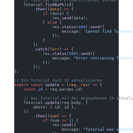
    // Tutorial nach Primärschlüssel suchen
    Tutorial.
findByPk
(id)
        .
then
((
data
) 
=>
 {
            if
 (data) {
                res.
send
(data);
            } 
else
 {
                res.
status
(
404
).
send
({
                    message: 
`Cannot find Tutorial
                });
            }
        })
        .
catch
((
err
) 
=>
 {
            res.
status
(
500
).
send
({
                message: 
"Error retrieving Tutoria
            });
        });
};
// Ein Tutorial nach ID aktualisieren
export
 const
 update
 =
 (
req
, 
res
) 
=>
 {
    const
 id
 =
 req.params.id;
    // Das Tutorial mit der angegebenen ID aktuali
    Tutorial.
update
(req.body, {
        where: { id: id },
    })
        .
then
((
num
) 
=>
 {
            if
 (num 
==
 1
) {
                res.
send
({
                    message: 
"Tutorial was updated