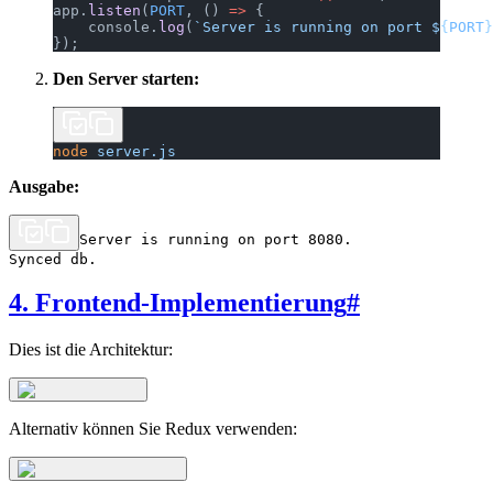
app.
listen
(
PORT
, () 
=>
 {
    console.
log
(
`Server is running on port ${
PORT
}
});
Den Server starten:
node
 server.js
Ausgabe:
Server is running on port 8080.

4. Frontend-Implementierung
#
Dies ist die Architektur:
Alternativ können Sie Redux verwenden: