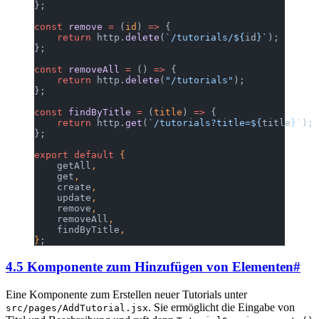
};
const
 remove
 =
 (
id
) 
=>
 {
    return
 http.
delete
(
`/tutorials/${
id
}`
);
};
const
 removeAll
 =
 () 
=>
 {
    return
 http.
delete
(
"/tutorials"
);
};
const
 findByTitle
 =
 (
title
) 
=>
 {
    return
 http.
get
(
`/tutorials?title=${
title
}`
);
};
export
 default
 {
    getAll
,
    get
,
    create
,
    update
,
    remove
,
    removeAll
,
    findByTitle
,
}
;
4.5 Komponente zum Hinzufügen von Elementen
#
Eine Komponente zum Erstellen neuer Tutorials unter
. Sie ermöglicht die Eingabe von
src/pages/AddTutorial.jsx