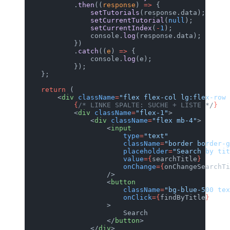
            .
then
((
response
) 
=>
 {
                setTutorials
(response.data);
                setCurrentTutorial
(
null
);
                setCurrentIndex
(
-
1
);
                console.
log
(response.data);
            })
            .
catch
((
e
) 
=>
 {
                console.
log
(e);
            });
    };
    return
 (
        <
div
 className
=
"flex flex-col lg:flex-row 
            {
/* LINKE SPALTE: SUCHE + LISTE */
}
            <
div
 className
=
"flex-1"
>
                <
div
 className
=
"flex mb-4"
>
                    <
input
                        type
=
"text"
                        className
=
"border border-g
                        placeholder
=
"Search by tit
                        value
={
searchTitle
}
                        onChange
={
onChangeSearchTi
                    />
                    <
button
                        className
=
"bg-blue-500 tex
                        onClick
={
findByTitle
}
                    >
                        Search
                    </
button
>
                </
div
>