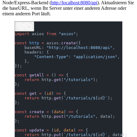
Node/Express-Backend (
http://localhost:8080/api
). Aktualisieren Sie
die baseURL, wenn Ihr Server unter einer anderen Adresse oder
einem anderen Port läuft.
import
 axios 
from
 "axios"
;
const
 http
 =
 axios.
create
({
    baseURL: 
"http://localhost:8080/api"
,
    headers: {
        "Content-Type"
: 
"application/json"
,
    },
});
const
 getAll
 =
 () 
=>
 {
    return
 http.
get
(
"/tutorials"
);
};
const
 get
 =
 (
id
) 
=>
 {
    return
 http.
get
(
`/tutorials/${
id
}`
);
};
const
 create
 =
 (
data
) 
=>
 {
    return
 http.
post
(
"/tutorials"
, data);
};
const
 update
 =
 (
id
, 
data
) 
=>
 {
    return
 http.
put
(
`/tutorials/${
id
}`
, data);