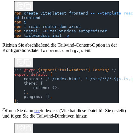
npm
 create
 vite@latest
 frontend
 --
 --template
 reac
cd
 frontend
npm
 i
npm
 i
 react-router-dom
 axios
npm
 install
 -D
 tailwindcss
 autoprefixer
npx
 tailwindcss
 init
 -p
Richten Sie abschließend die Tailwind-Content-Option in der
Konfigurationsdatei
ein:
tailwind.config.js
/** 
@type
 {import('tailwindcss').Config}
 */
export
 default
 {
    content: [
"./index.html"
, 
"./src/**/*.{js,ts,j
    theme: {
        extend: {},
    }
,
    plugins: []
,
}
;
Öffnen Sie dann
src
/index.css (Vite hat diese Datei für Sie erstellt)
und fügen Sie die Tailwind-Direktiven hinzu: