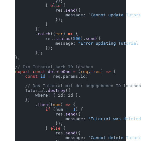
                });
            } 
else
 {
                res.
send
({
                    message: 
`Cannot update Tutori
                });
            }
        })
        .
catch
((
err
) 
=>
 {
            res.
status
(
500
).
send
({
                message: 
"Error updating Tutorial 
            });
        });
};
// Ein Tutorial nach ID löschen
export
 const
 deleteOne
 =
 (
req
, 
res
) 
=>
 {
    const
 id
 =
 req.params.id;
    // Das Tutorial mit der angegebenen ID löschen
    Tutorial.
destroy
({
        where: { id: id },
    })
        .
then
((
num
) 
=>
 {
            if
 (num 
==
 1
) {
                res.
send
({
                    message: 
"Tutorial was deleted
                });
            } 
else
 {
                res.
send
({
                    message: 
`Cannot delete Tutori