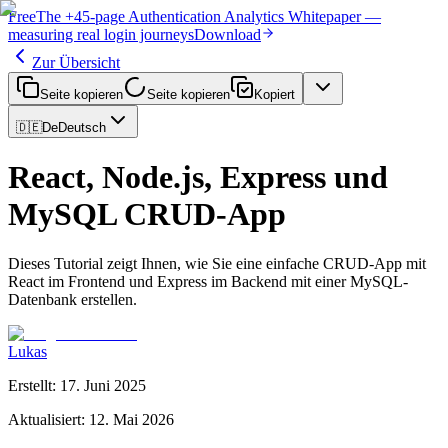
Free
The
+45-page
Authentication
Analytics Whitepaper
—
measuring real login journeys
Download
Zur Übersicht
Seite kopieren
Seite kopieren
Kopiert
🇩🇪
De
Deutsch
React, Node.js, Express und
MySQL CRUD-App
Dieses Tutorial zeigt Ihnen, wie Sie eine einfache CRUD-App mit
React im Frontend und Express im Backend mit einer MySQL-
Datenbank erstellen.
Lukas
Erstellt
:
17. Juni 2025
Aktualisiert
:
12. Mai 2026