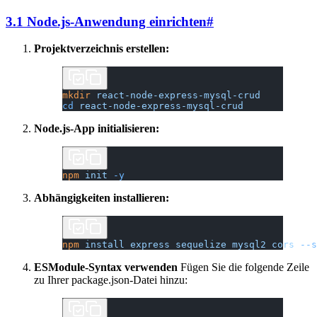
3.1 Node.js-Anwendung einrichten
#
Projektverzeichnis erstellen:
mkdir
 react-node-express-mysql-crud
cd
 react-node-express-mysql-crud
Node.js-App initialisieren:
npm
 init
 -y
Abhängigkeiten installieren:
npm
 install
 express
 sequelize
 mysql2
 cors
 --s
ESModule-Syntax verwenden
Fügen Sie die folgende Zeile
zu Ihrer package.json-Datei hinzu: