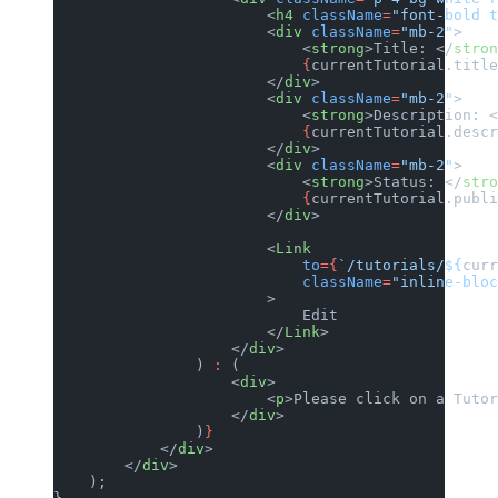
                        <
h4
 className
=
"font-bold t
                        <
div
 className
=
"mb-2"
>
                            <
strong
>Title: </
stron
                            {
currentTutorial.title
                        </
div
>
                        <
div
 className
=
"mb-2"
>
                            <
strong
>Description: <
                            {
currentTutorial.descr
                        </
div
>
                        <
div
 className
=
"mb-2"
>
                            <
strong
>Status: </
stro
                            {
currentTutorial.publi
                        </
div
>
                        <
Link
                            to
={
`/tutorials/${
curr
                            className
=
"inline-bloc
                        >
                            Edit
                        </
Link
>
                    </
div
>
                ) 
:
 (
                    <
div
>
                        <
p
>Please click on a Tutor
                    </
div
>
                )
}
            </
div
>
        </
div
>
    );