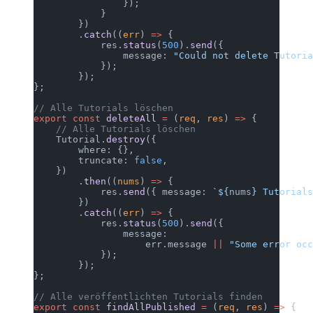
                });
            }
        })
        .
catch
((
err
) 
=>
 {
            res.
status
(
500
).
send
({
                message: 
"Could not delete Tutoria
            });
        });
};
// Alle Tutorials löschen
export
 const
 deleteAll
 =
 (
req
, 
res
) 
=>
 {
    // Alle Tutorials löschen
    Tutorial.
destroy
({
        where: {},
        truncate: 
false
,
    })
        .
then
((
nums
) 
=>
 {
            res.
send
({ message: 
`${
nums
} Tutorials
        })
        .
catch
((
err
) 
=>
 {
            res.
status
(
500
).
send
({
                message:
                    err.message 
||
 "Some error occ
            });
        });
};
// Alle veröffentlichten Tutorials finden
export
 const
 findAllPublished
 =
 (
req
, 
res
) 
=>
 {