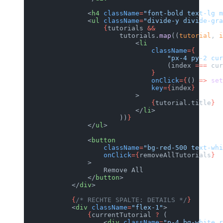
                <
h4
 className
=
"font-bold text-lg m
                <
ul
 className
=
"divide-y divide-gra
                    {
tutorials 
&&
                        tutorials.
map
((
tutorial
, 
i
                            <
li
                                className
={
                                    "px-4 py-2 cur
                                    (index 
===
 cur
                                }
                                onClick
={
() 
=>
 set
                                key
={
index
}
                            >
                                {
tutorial.title
}
                            </
li
>
                        ))
}
                </
ul
>
                <
button
                    className
=
"bg-red-500 text-whi
                    onClick
={
removeAllTutorials
}
                >
                    Remove All
                </
button
>
            </
div
>
            {
/* RECHTE SPALTE: DETAILS */
}
            <
div
 className
=
"flex-1"
>
                {
currentTutorial 
?
 (
                    <
div
 className
=
"p-4 bg-white r