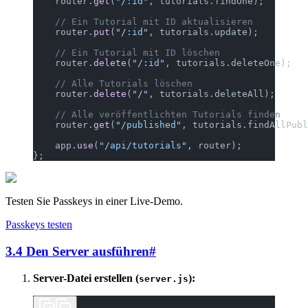
    router.
get
(
"/:id"
, tutorials.findOne);
    // Ein Tutorial mit ID aktualisieren
    router.
put
(
"/:id"
, tutorials.update);
    // Ein Tutorial mit ID löschen
    router.
delete
(
"/:id"
, tutorials.deleteOne);
    // Alle Tutorials löschen
    router.
delete
(
"/"
, tutorials.deleteAll);
    // Alle veröffentlichten Tutorials finden
    router.
get
(
"/published"
, tutorials.findAllPubl
    app.
use
(
"/api/tutorials"
, router);
};
Testen Sie Passkeys in einer Live-Demo.
Passkeys testen
3.4 Den Server ausführen
#
Server-Datei erstellen (
):
server.js