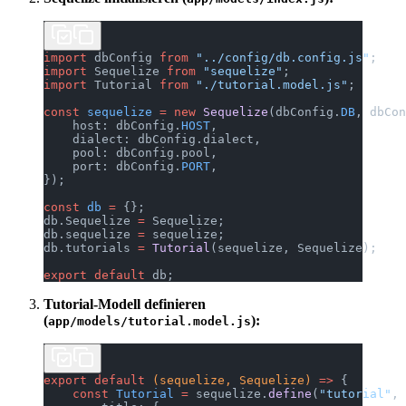
import
 dbConfig 
from
 "../config/db.config.js"
;
import
 Sequelize 
from
 "sequelize"
;
import
 Tutorial 
from
 "./tutorial.model.js"
;
const
 sequelize
 =
 new
 Sequelize
(dbConfig.
DB
, dbCon
    host: dbConfig.
HOST
,
    dialect: dbConfig.dialect,
    pool: dbConfig.pool,
    port: dbConfig.
PORT
,
});
const
 db
 =
 {};
db.Sequelize 
=
 Sequelize;
db.sequelize 
=
 sequelize;
db.tutorials 
=
 Tutorial
(sequelize, Sequelize);
export
 default
 db;
Tutorial-Modell definieren
(
):
app/models/tutorial.model.js
export
 default
 (sequelize, Sequelize) 
=>
 {
    const
 Tutorial
 =
 sequelize.
define
(
"tutorial"
, 