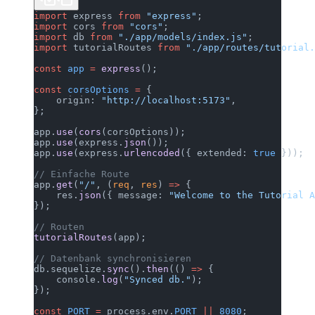
import
 express 
from
 "express"
;
import
 cors 
from
 "cors"
;
import
 db 
from
 "./app/models/index.js"
;
import
 tutorialRoutes 
from
 "./app/routes/tutorial.
const
 app
 =
 express
();
const
 corsOptions
 =
 {
    origin: 
"http://localhost:5173"
,
};
app.
use
(
cors
(corsOptions));
app.
use
(express.
json
());
app.
use
(express.
urlencoded
({ extended: 
true
 }));
// Einfache Route
app.
get
(
"/"
, (
req
, 
res
) 
=>
 {
    res.
json
({ message: 
"Welcome to the Tutorial A
});
// Routen
tutorialRoutes
(app);
// Datenbank synchronisieren
db.sequelize.
sync
().
then
(() 
=>
 {
    console.
log
(
"Synced db."
);
});
const
 PORT
 =
 process.env.
PORT
 ||
 8080
;