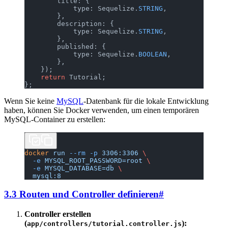
        title: {
            type: Sequelize.
STRING
,
        },
        description: {
            type: Sequelize.
STRING
,
        },
        published: {
            type: Sequelize.
BOOLEAN
,
        },
    });
    return
 Tutorial;
};
Wenn Sie keine
MySQL
-Datenbank für die lokale Entwicklung
haben, können Sie Docker verwenden, um einen temporären
MySQL-Container zu erstellen:
docker
 run
 --rm
 -p
 3306:3306
 \
  -e
 MYSQL_ROOT_PASSWORD=root
 \
  -e
 MYSQL_DATABASE=db
 \
  mysql:8
3.3 Routen und Controller definieren
#
Controller erstellen
(
):
app/controllers/tutorial.controller.js