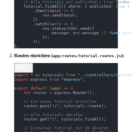
    // Alle Tutorials mit published = true finden
    Tutorial.
findAll
({ where: { published: 
true
 } 
        .
then
((
data
) 
=>
 {
            res.
send
(data);
        })
        .
catch
((
err
) 
=>
 {
            res.
status
(
500
).
send
({
                message: err.message 
||
 "Some erro
            });
        });
};
Routen einrichten (
):
app/routes/tutorial.routes.js
import
 *
 as
 tutorials 
from
 "../controllers/tutoria
import
 express 
from
 "express"
;
export
 default
 (app) 
=>
 {
    let
 router 
=
 express.
Router
();
    // Ein neues Tutorial erstellen
    router.
post
(
"/"
, tutorials.create);
    // Alle Tutorials abrufen
    router.
get
(
"/"
, tutorials.findAll);
    // Einzelnes Tutorial mit ID abrufen