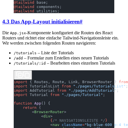
@tailwind
 base;
@tailwind
 components;
@tailwind
 utilities;
4.3 Das App-Layout initialisieren
#
Die
-Komponente konfiguriert die Routen des React
App.jsx
Routers und richtet eine einfache Tailwind-Navigationsleiste ein.
Wir werden zwischen folgenden Routen navigieren:
– Liste der Tutorials
/tutorials
– Formular zum Erstellen eines neuen Tutorials
/add
– Bearbeiten eines einzelnen Tutorials
/tutorials/:id
import
 { Routes, Route, Link, BrowserRouter } 
from
import
 TutorialsList 
from
 "./pages/TutorialsList"
;
import
 AddTutorial 
from
 "./pages/AddTutorial"
;
import
 Tutorial 
from
 "./pages/Tutorial"
;
function
 App
() {
    return
 (
        <
BrowserRouter
>
            <
div
>
                {
/* NAVIGATIONSLEISTE */
}
                <
nav
 className
=
"bg-blue-600 p-4 te