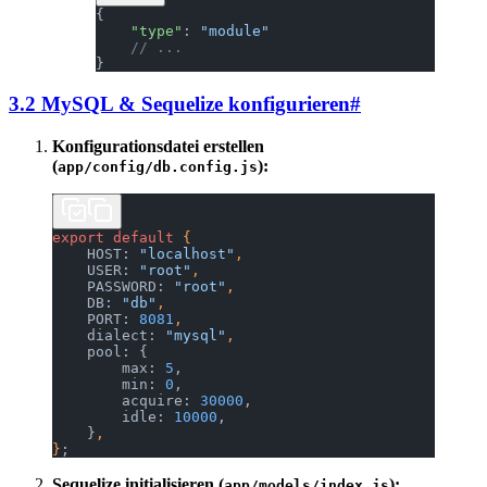
{
    "type"
: 
"module"
    // ...
}
3.2 MySQL & Sequelize konfigurieren
#
Konfigurationsdatei erstellen
(
):
app/config/db.config.js
export
 default
 {
    HOST: 
"localhost"
,
    USER: 
"root"
,
    PASSWORD: 
"root"
,
    DB: 
"db"
,
    PORT: 
8081
,
    dialect: 
"mysql"
,
    pool: {
        max: 
5
,
        min: 
0
,
        acquire: 
30000
,
        idle: 
10000
,
    }
,
}
;
Sequelize initialisieren (
):
app/models/index.js