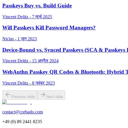
Passkeys Buy vs. Build Guide
Vincent Delitz - 7 मार्च 2025
Will Passkeys Kill Password Managers?
Niclas - 1 जून 2023
Device-Bound vs. Synced Passkeys (SCA & Passkeys I
Vincent Delitz - 15 अप्रैल 2024
WebAuthn Passkey QR Codes & Bluetooth: Hybrid T
Vincent Delitz - 8 नवंबर 2023
Previous slide
Next slide
contact@corbado.com
+49 (0) 89 2441 8235