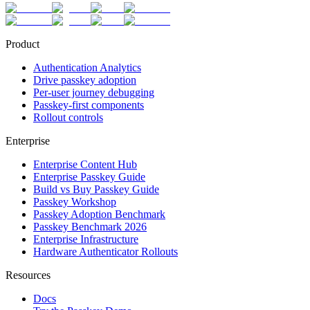
Product
Authentication Analytics
Drive passkey adoption
Per-user journey debugging
Passkey-first components
Rollout controls
Enterprise
Enterprise Content Hub
Enterprise Passkey Guide
Build vs Buy Passkey Guide
Passkey Workshop
Passkey Adoption Benchmark
Passkey Benchmark 2026
Enterprise Infrastructure
Hardware Authenticator Rollouts
Resources
Docs