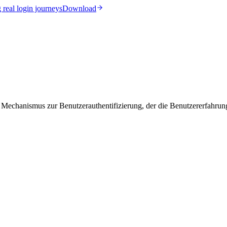
real login journeys
Download
 Mechanismus zur Benutzerauthentifizierung, der die Benutzererfahrung 