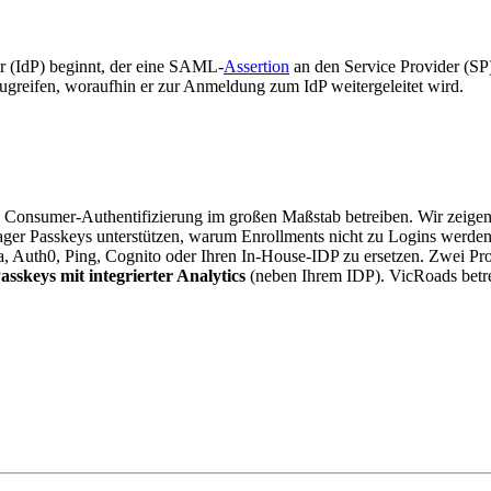
er (IdP) beginnt, der eine SAML-
Assertion
an den Service Provider (SP)
zugreifen, woraufhin er zur Anmeldung zum IdP weitergeleitet wird.
Consumer-Authentifizierung im großen Maßstab betreiben. Wir zeigen 
ger Passkeys unterstützen, warum Enrollments nicht zu Logins werde
kta, Auth0, Ping, Cognito oder Ihren In-House-IDP zu ersetzen. Zwei Pr
skeys mit integrierter Analytics
(neben Ihrem IDP). VicRoads betr