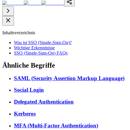
Inhaltsverzeichnis
Was ist SSO (Single-Sign-On)?
Wichtige Erkenntnisse
SSO (Single-Sign-On) FAQs
Ähnliche Begriffe
SAML (Security Assertion Markup Language)
Social Login
Delegated Authentication
Kerberos
MFA (Multi-Factor Authentication)