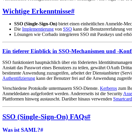
Wichtige Erkenntnisse
#
SSO (Single-Sign-On)
bietet einen einheitlichen Anmelde-Me
Die
Implementierung
von
SSO
kann die Benutzererfahrung ver
Lösungen wie Corbado integrieren SSO mit Passkeys und erhö
Ein tieferer Einblick in SSO-Mechanismen und -Konf
SSO funktioniert hauptsächlich über ein föderiertes Identitätsmanagem
Anstatt das Passwort eines Benutzers zu teilen, gewährt OAuth Dritta
bestimmte Anwendung zuzugreifen, arbeitet der Dienstanbieter (Servi
Authentifizierung
kann der Benutzer frei auf die Anwendung zugreife
Verschiedene Protokolle untermauern SSO-Dienste.
Kerberos
zum Bei
Anmeldedaten aufgefordert werden. Andererseits ist die Security
Asse
Plattformen hinweg austauscht. Darüber hinaus verwenden
Smartcard
SSO (Single-Sign-On) FAQs
#
Was ist SAML?
#