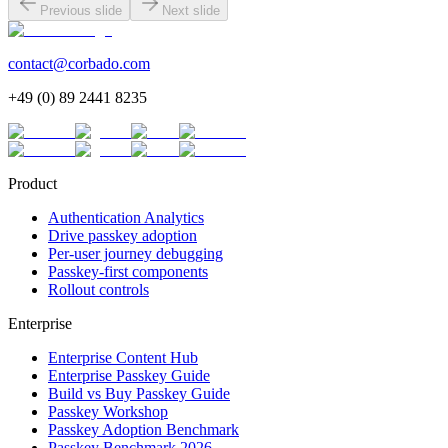
Previous slide
Next slide
contact@corbado.com
+49 (0) 89 2441 8235
Product
Authentication Analytics
Drive passkey adoption
Per-user journey debugging
Passkey-first components
Rollout controls
Enterprise
Enterprise Content Hub
Enterprise Passkey Guide
Build vs Buy Passkey Guide
Passkey Workshop
Passkey Adoption Benchmark
Passkey Benchmark 2026