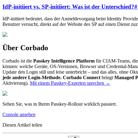
IdP-initiiert vs. SP-initiiert: Was ist der Unterschied?
#
IdP-initiiert bedeutet, dass der Anmeldevorgang beim Identity Provid
Benutzer versucht, direkt auf der Website des SP auf einen Dienst zu
Über Corbado
Corbado ist die
Passkey Intelligence Platform
für CIAM-Teams, die 
können: welche Geräte, OS-Versionen, Browser und Credential-Mana
Update den Login still und leise unterbricht – und das alles, ohne O
jede andere Login-Methode.
Corbado Connect
bringt
Managed Pas
Aktivierung).
Mit einem Passkey-Experten sprechen
→
Sehen Sie, was in Ihrem Passkey-Rollout wirklich passiert.
Console ansehen
Diesen Artikel teilen