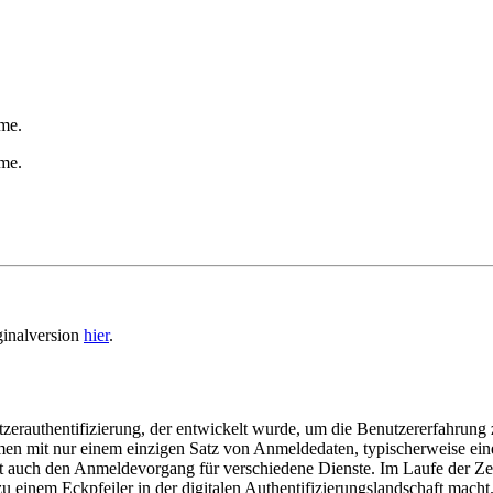
me.
me.
ginalversion
hier
.
utzerauthentifizierung, der entwickelt wurde, um die Benutzererfahrung
n mit nur einem einzigen Satz von Anmeldedaten, typischerweise eine
t auch den Anmeldevorgang für verschiedene Dienste. Im Laufe der Ze
einem Eckpfeiler in der digitalen Authentifizierungslandschaft macht