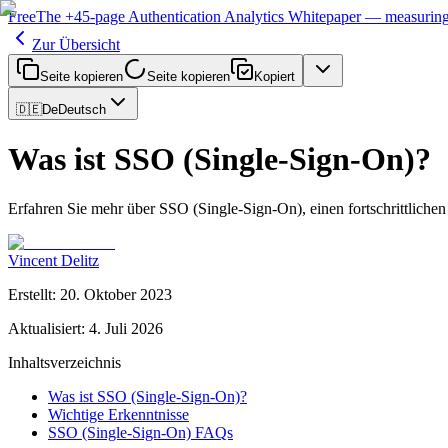
Free
The
+45-page
Authentication
Analytics Whitepaper
— measuring 
Zur Übersicht
Seite kopieren
Seite kopieren
Kopiert
🇩🇪
De
Deutsch
Was ist SSO (Single-Sign-On)?
Erfahren Sie mehr über SSO (Single-Sign-On), einen fortschrittlichen
Vincent Delitz
Erstellt
:
20. Oktober 2023
Aktualisiert
:
4. Juli 2026
Inhaltsverzeichnis
Was ist SSO (Single-Sign-On)?
Wichtige Erkenntnisse
SSO (Single-Sign-On) FAQs