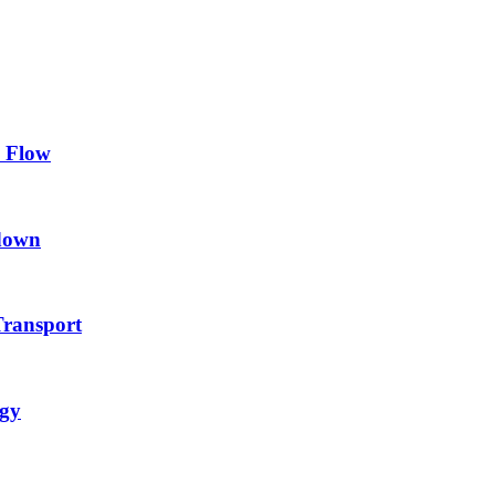
y Flow
down
ransport
egy