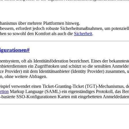
chanismus über mehrere Plattformen hinweg.
bessern, erfordert jedoch robuste Sicherheitsmaßnahmen, um potenziel
hen so sowohl den Komfort als auch die
Sicherheit
.
igurationen
#
entsystem, oft als Identitätsföderation bezeichnet. Eines der bekanntes
nbieterdiensten ein Zugriffstoken und schützt so die sensiblen Anmeld
ce Provider) mit dem Identitätsanbieter (Identity Provider) zusammen,
n, ohne weitere Abfragen.
spiel verwendet einen Ticket-Granting-Ticket (TGT)-Mechanismus, der 
rtion
Markup Language (SAML) ein eigenständiges Protokoll, das Benut
-basierte SSO-Konfigurationen Karten mit eingebetteten Anmeldedate