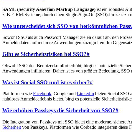
SAML (Security Assertion Markup Language)
ist ein robustes A
z. B. CRM-Systeme, durch einen Single-Sign-On (SSO)-Prozess zu o
Wie unterscheidet sich SSO von herkömmlichen Pas
Sowohl SSO als auch Passwort-Manager zielen darauf ab, den Prozess 
Anmeldedaten auf mehrere Anwendungen zuzugreifen. Im Gegensatz da
Gibt es Sicherheitsrisiken bei SSO?
#
Obwohl SSO den Benutzerkomfort erhöht, birgt es potenzielle Sicherh
Anwendungen infiltrieren. Daher ist es von größter Bedeutung, SSO 
Was ist Social SSO und ist es sicher?
#
Plattformen wie
Facebook
, Google und
LinkedIn
bieten Social SSO a
nahtloses Anmeldeerlebnis bietet, birgt es potenzielle Sicherheitsrisik
Wie erhöhen Passkeys die Sicherheit von SSO?
#
Die Integration von Passkeys mit SSO bietet eine moderne, sichere 
Sicherheit
von Passkeys. Plattformen wie Corbado integrieren diese Fu